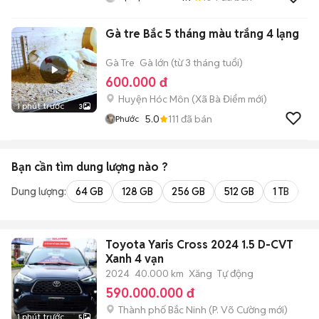
Gà tre Bắc 5 tháng màu trắng 4 lạng
Gà Tre
Gà lớn (từ 3 tháng tuổi)
600.000 đ
Huyện Hóc Môn
(
Xã Bà Điểm
mới)
1 phút trước
3
5.0
111
đã bán
Phước
Bạn cần tìm
dung lượng
nào ?
Dung lượng:
64 GB
128 GB
256 GB
512 GB
1 TB
2 
Toyota Yaris Cross 2024 1.5 D-CVT
Xanh 4 vạn
2024
40.000 km
Xăng
Tự động
590.000.000 đ
Thành phố Bắc Ninh
(
P. Võ Cường
mới)
1 phút trước
5