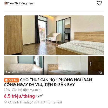
Đàm Thị Hồng Hạnh
Tin nổi bật
10
+
2
CHO THUÊ CĂN HỘ 1 PHÒNG NGỦ BAN
CÔNG NGAY ĐH VLU, TIỆN ĐI SÂN BAY
1 PN
Căn hộ dịch vụ, mini
6,5 triệu/tháng
35 m²
Q. Bình Thạnh
(
P. Bình Lợi Trung
mới)