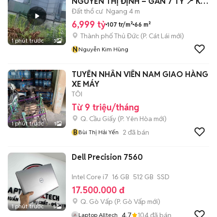
NGUYỄN THỊ ĐỊNH – GẦN 7 TỶ 📍 Khu
phân lô
Đất thổ cư
Ngang 4 m
6,999 tỷ
107 tr/m²
66 m²
Thành phố Thủ Đức
(
P. Cát Lái
mới)
1 phút trước
3
N
Nguyễn Kim Hùng
TUYỂN NHÂN VIÊN NAM GIAO HÀNG
XE MÁY
TÔI
Từ 9 triệu/tháng
Q. Cầu Giấy
(
P. Yên Hòa
mới)
1 phút trước
1
B
2
đã bán
Bùi Thị Hải Yến
Dell Precision 7560
Intel Core i7
16 GB
512 GB
SSD
17.500.000 đ
Q. Gò Vấp
(
P. Gò Vấp
mới)
1 phút trước
5
4.7
104
đã bán
Laptop Alltech