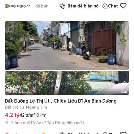
1
đã bán
Bấm để hiện số
Chat
Quy Nguyen
Tin nổi bật
6
+
2
Đất Đường Lê Thị Út , Chiêu Liêu Dĩ An Bình Dương
Đất thổ cư
Ngang 5 m
4,2 tỷ
42 tr/m²
101 m²
Thành phố Dĩ An
(
P. Tân Đông Hiệp
mới)