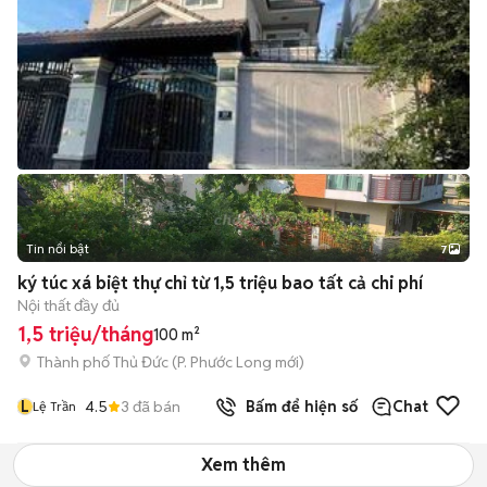
Tin nổi bật
7
+
2
ký túc xá biệt thự chỉ từ 1,5 triệu bao tất cả chi phí
Nội thất đầy đủ
1,5 triệu/tháng
100 m²
Thành phố Thủ Đức
(
P. Phước Long
mới)
L
4.5
3
đã bán
Bấm để hiện số
Chat
Lệ Trần
Xem thêm