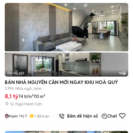
Tin nổi bật
10
+
2
BÁN NHÀ NGUYÊN CĂN MỚI NGAY KHU HOÀ QUÝ
3 PN
Nhà ngõ, hẻm
8,1 tỷ
74 tr/m²
110 m²
Q. Ngũ Hành Sơn
1
đã bán
Bấm để hiện số
Chat
Ngân Thị Ý