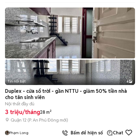
Tin nổi bật
6
+
2
Duplex - cửa sổ trời - gần NTTU - giảm 50% tiền nhà
cho tân sinh viên
Nội thất đầy đủ
3 triệu/tháng
28 m²
Quận 12
(
P. An Phú Đông
mới)
Bấm để hiện số
Chat
Phạm Long