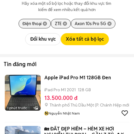
Hãy xóa một số bộ lọc hoặc thay đổi khu vực tìm 
kiếm để xem nhiều kết quả hơn
Điện thoại
ZTE
Axon 10s Pro 5G
Đổi khu vực
Xóa tất cả bộ lọc
Tin đăng mới
Apple iPad Pro M1 128GB Đen
iPad Pro M1 2021
128 GB
13.500.000 đ
Thành phố Thủ Dầu Một
(
P. Chánh Hiệp
mới)
1 phút trước
1
N
Nguyễn Nhật Nam
🏡 ĐẤT ĐẸP HIẾM – HẺM XE HƠI