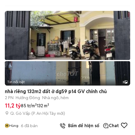
Tin nổi bật
3
nhà riêng 132m2 đất ở dg59 p14 GV chính chủ
2 PN
Hướng Đông
Nhà ngõ, hẻm
11,2 tỷ
85 tr/m²
132 m²
Q. Gò Vấp
(
P. An Hội Tây
mới)
H
6
đã bán
Bấm để hiện số
Chat
Hùng