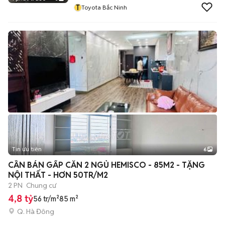
T
Toyota Bắc Ninh
Tin ưu tiên
6
+
2
CẦN BÁN GẤP CĂN 2 NGỦ HEMISCO - 85M2 - TẶNG
NỘI THẤT - HƠN 50TR/M2
2 PN
Chung cư
4,8 tỷ
56 tr/m²
85 m²
Q. Hà Đông