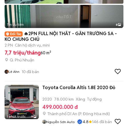
Tin ưu tiên
8
+
2
🔥2PN FULL NỘI THẤT - GẦN TRƯỜNG SA -
KO CHUNG CHỦ
2 PN
Căn hộ dịch vụ, mini
7,7 triệu/tháng
60 m²
Q. Phú Nhuận
10
đã bán
Lê Ahn
Toyota Corolla Altis 1.8E 2020 Đỏ
2020
78.000 km
Xăng
Tự động
499.000.000 đ
Thành phố Dĩ An
(
P. Đông Hòa
mới)
1 phút trước
9
4.8
146
đã bán
Nguyễn Sơn Auto