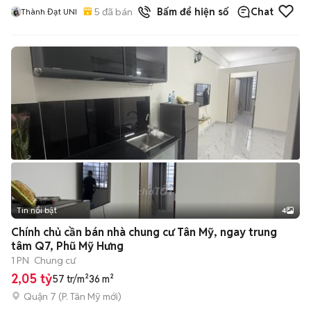
5
đã bán
Bấm để hiện số
Chat
Thành Đạt UNI
Tin nổi bật
4
Chính chủ cần bán nhà chung cư Tân Mỹ, ngay trung
tâm Q7, Phũ Mỹ Hưng
1 PN
Chung cư
2,05 tỷ
57 tr/m²
36 m²
Quận 7
(
P. Tân Mỹ
mới)