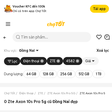
Voucher KFC đến 100k
Tải app
Chỉ có trên app Chợ Tốt
Khu vực:
Đồng Nai
Xoá lọc
Điện thoại
ZTE
4582
Giá
Lọc
Dung lượng:
64 GB
128 GB
256 GB
512 GB
1 TB
2 
Chợ Tốt
Điện thoại
ZTE
ZTE Axon 10s Pro 5G
ZTE Axon 10s Pro 5G Đ
0 Zte Axon 10s Pro 5g cũ Đồng Nai đẹp