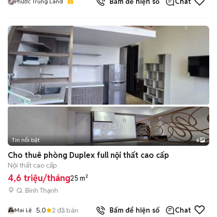
Bấm để hiện số
Chat
Phước Trung Land
Tin nổi bật
6
+
2
Cho thuê phòng Duplex full nội thất cao cấp
Nội thất cao cấp
4,6 triệu/tháng
25 m²
Q. Bình Thạnh
5.0
2
đã bán
Bấm để hiện số
Chat
Mai Lệ