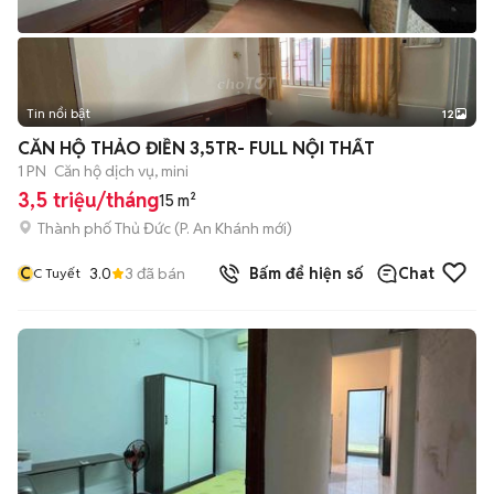
Tin nổi bật
12
+
2
CĂN HỘ THẢO ĐIỀN 3,5TR- FULL NỘI THẤT
1 PN
Căn hộ dịch vụ, mini
3,5 triệu/tháng
15 m²
Thành phố Thủ Đức
(
P. An Khánh
mới)
C
3.0
3
đã bán
Bấm để hiện số
Chat
C Tuyết