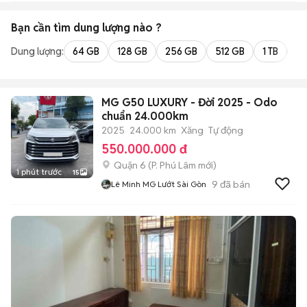
Bạn cần tìm
dung lượng
nào ?
Dung lượng:
64 GB
128 GB
256 GB
512 GB
1 TB
2 
MG G50 LUXURY - Đời 2025 - Odo
chuẩn 24.000km
2025
24.000 km
Xăng
Tự động
550.000.000 đ
Quận 6
(
P. Phú Lâm
mới)
1 phút trước
15
9
đã bán
Lê Minh MG Lướt Sài Gòn