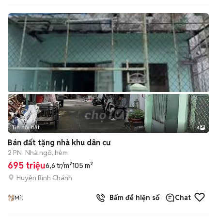
Tin nổi bật
4
Bán đất tặng nhà khu dân cư
2 PN
Nhà ngõ, hẻm
695 triệu
6,6 tr/m²
105 m²
Huyện Bình Chánh
Bấm để hiện số
Chat
Mít