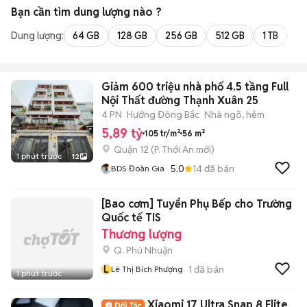
Bạn cần tìm
dung lượng
nào ?
Dung lượng:
64 GB
128 GB
256 GB
512 GB
1 TB
2 
Giảm 600 triệu nhà phố 4.5 tầng Full
Nội Thất đường Thạnh Xuân 25
4 PN
Hướng Đông Bắc
Nhà ngõ, hẻm
5,89 tỷ
105 tr/m²
56 m²
Quận 12
(
P. Thới An
mới)
1 phút trước
12
5.0
14
đã bán
BDS Đoàn Gia
[Bao cơm] Tuyển Phụ Bếp cho Trường
Quốc tế TIS
Thương lượng
Q. Phú Nhuận
L
1
đã bán
Lê Thị Bích Phượng
1 phút trước
Xiaomi 17 Ultra Snap 8 Elite