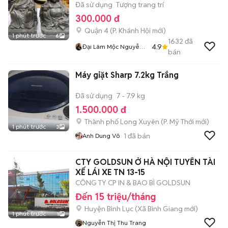
Đã sử dụng
Tượng trang trí
300.000 đ
Quận 4
(
P. Khánh Hội
mới)
1 phút trước
6
1632
đã
4.9
Đại Lâm Mộc Nguyễn
bán
Đức
Máy giặt Sharp 7.2kg Trắng
Đã sử dụng
7 - 7.9 kg
1.500.000 đ
Thành phố Long Xuyên
(
P. Mỹ Thới
mới)
1 phút trước
3
1
đã bán
Anh Dung Võ
CTY GOLDSUN Ở HÀ NỘI TUYỂN TÀI
XẾ LÁI XE TN 13-15
CÔNG TY CP IN & BAO BÌ GOLDSUN
Đến 15 triệu/tháng
Huyện Bình Lục
(
Xã Bình Giang
mới)
1 phút trước
1
Nguyễn Thị Thu Trang