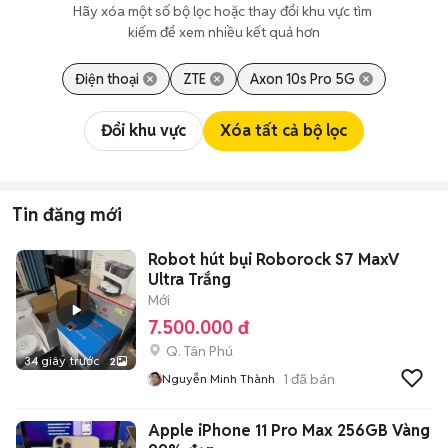
Hãy xóa một số bộ lọc hoặc thay đổi khu vực tìm 
kiếm để xem nhiều kết quả hơn
Điện thoại
ZTE
Axon 10s Pro 5G
Đổi khu vực
Xóa tất cả bộ lọc
Tin đăng mới
Robot hút bụi Roborock S7 MaxV
Ultra Trắng
Mới
7.500.000 đ
Q. Tân Phú
34 giây trước
2
1
đã bán
Nguyễn Minh Thành
Apple iPhone 11 Pro Max 256GB Vàng