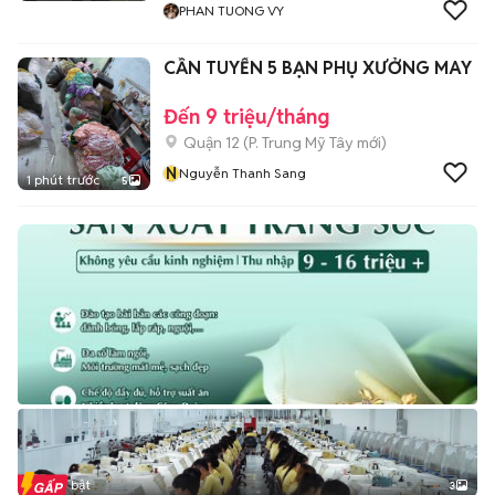
PHAN TUONG VY
CẦN TUYỂN 5 BẠN PHỤ XƯỞNG MAY
Đến 9 triệu/tháng
Quận 12
(
P. Trung Mỹ Tây
mới)
N
Nguyễn Thanh Sang
1 phút trước
5
Tin nổi bật
3