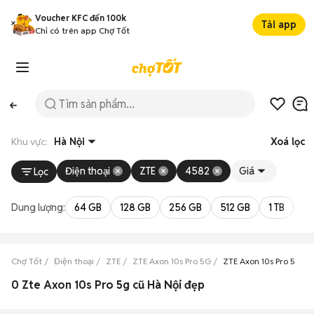
Voucher KFC đến 100k
Tải app
Chỉ có trên app Chợ Tốt
Khu vực:
Hà Nội
Xoá lọc
Điện thoại
ZTE
4582
Giá
Lọc
Dung lượng:
64 GB
128 GB
256 GB
512 GB
1 TB
2 
Chợ Tốt
Điện thoại
ZTE
ZTE Axon 10s Pro 5G
ZTE Axon 10s Pro 5G Hà
0 Zte Axon 10s Pro 5g cũ Hà Nội đẹp