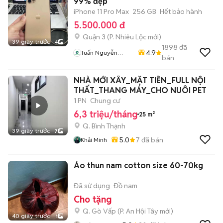
99% đẹp
iPhone 11 Pro Max
256 GB
Hết bảo hành
5.500.000 đ
Quận 3
(
P. Nhiêu Lộc
mới)
39 giây trước
4
1898
đã
4.9
Tuấn Nguyễn
bán
Mobile
NHÀ MỚI XÂY_MẶT TIỀN_FULL NỘI
THẤT_THANG MÁY_CHO NUÔI PET
1 PN
Chung cư
6,3 triệu/tháng
25 m²
Q. Bình Thạnh
39 giây trước
7
5.0
7
đã bán
Khải Minh
Áo thun nam cotton size 60-70kg
Đã sử dụng
Đồ nam
Cho tặng
Q. Gò Vấp
(
P. An Hội Tây
mới)
40 giây trước
1