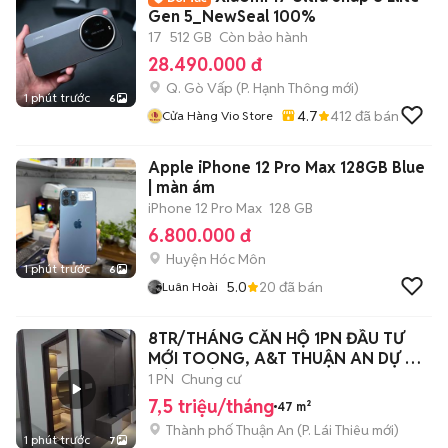
Gen 5_NewSeal 100%
17
512 GB
Còn bảo hành
28.490.000 đ
Q. Gò Vấp
(
P. Hạnh Thông
mới)
1 phút trước
6
4.7
412
đã bán
Cửa Hàng Vio Store
Apple iPhone 12 Pro Max 128GB Blue
| màn ám
iPhone 12 Pro Max
128 GB
6.800.000 đ
Huyện Hóc Môn
1 phút trước
6
5.0
20
đã bán
Luân Hoài
8TR/THÁNG CĂN HỘ 1PN ĐẦU TƯ
MỚI TOONG, A&T THUẬN AN DỰ ÁN
HÚT KHÁCH
1 PN
Chung cư
7,5 triệu/tháng
47 m²
Thành phố Thuận An
(
P. Lái Thiêu
mới)
1 phút trước
7