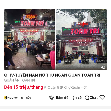
Tin nổi bật
2
Q.HV-TUYỂN NAM NỮ THU NGÂN QUÁN TOÀN TRÍ
QUÁN ĂN TOÀN TRÍ
Đến 15 triệu/tháng
Quận 5
(
P. Chợ Quán
mới)
N
Bấm để hiện số
Chat
Nguyễn Thị Thảo