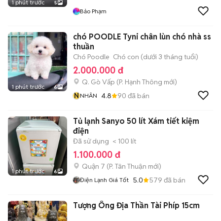
1 phút trước
5
Bảo Phạm
chó POODLE Tyni chân lùn chó nhà ss
thuần
Chó Poodle
Chó con (dưới 3 tháng tuổi)
2.000.000 đ
Q. Gò Vấp
(
P. Hạnh Thông
mới)
1 phút trước
6
N
4.8
90
đã bán
NHÂN
Tủ lạnh Sanyo 50 lít Xám tiết kiệm
điện
Đã sử dụng
< 100 lít
1.100.000 đ
Quận 7
(
P. Tân Thuận
mới)
1 phút trước
6
5.0
579
đã bán
Điện Lạnh Giá Tốt
Tượng Ông Địa Thần Tài Phíp 15cm