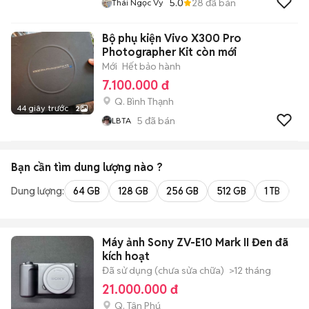
5.0
28
đã bán
Thái Ngọc Vy
Bộ phụ kiện Vivo X300 Pro
Photographer Kit còn mới
Mới
Hết bảo hành
7.100.000 đ
Q. Bình Thạnh
44 giây trước
2
5
đã bán
LBTA
Bạn cần tìm
dung lượng
nào ?
Dung lượng:
64 GB
128 GB
256 GB
512 GB
1 TB
2 
Máy ảnh Sony ZV-E10 Mark II Đen đã
kích hoạt
Đã sử dụng (chưa sửa chữa)
>12 tháng
21.000.000 đ
Q. Tân Phú