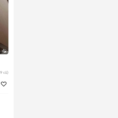
3
9 cũ)