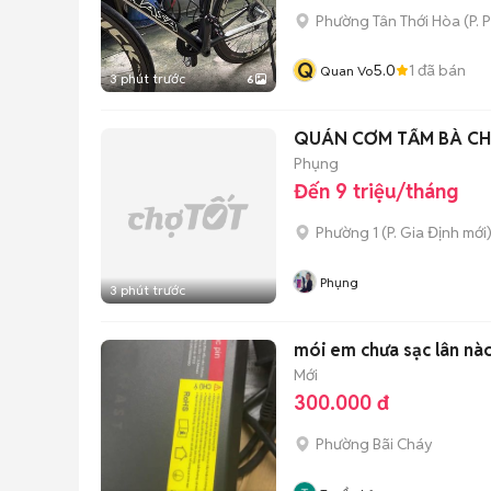
Phường Tân Thới Hòa
(
P. 
Q
5.0
1
đã bán
Quan Vo
3 phút trước
6
QUÁN CƠM TẤM BÀ CH
Phụng
Đến 9 triệu/tháng
Phường 1
(
P. Gia Định
mới
Phụng
3 phút trước
mói em chưa sạc lân nà
Mới
300.000 đ
Phường Bãi Cháy