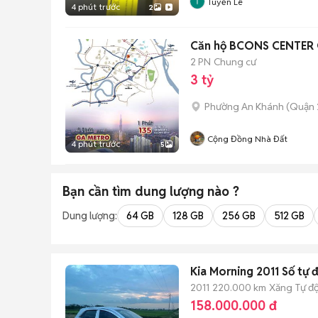
Tuyển Lê
4 phút trước
2
Căn hộ BCONS CENTER C
2 PN
Chung cư
3 tỷ
Phường An Khánh (Quận 
Cộng Đồng Nhà Đất
4 phút trước
5
Bạn cần tìm
dung lượng
nào ?
Dung lượng:
64 GB
128 GB
256 GB
512 GB
Kia Morning 2011 Số tự 
2011
220.000 km
Xăng
Tự đ
158.000.000 đ