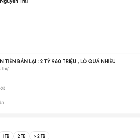
 Nguyễn Trãi
LÚC MUA 3,5 TỶ GIỜ CẦN TIỀN BÁN LẠI : 2 TỶ 960 TRIỆU , LỖ QUÁ NHIỀU
t thự
ới)
án
1 TB
2 TB
> 2 TB