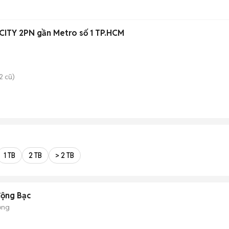
ITY 2PN gần Metro số 1 TP.HCM
2 cũ)
1 TB
2 TB
> 2 TB
động Bạc
ộng