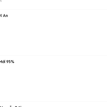
n
Dĩ An
 Mới 95%