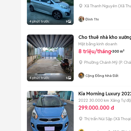
Xã Thanh Nguyên
(
Xã Th
Đình Thi
4 phút trước
9
Cho thuê nhà kho xưởn
Mặt bằng kinh doanh
8 triệu/tháng
300 m²
Phường Chánh Mỹ
(
P. Ch
Cộng Đồng Nhà Đất
4 phút trước
5
Kia Morning Luxury 20
2022
30.000 km
Xăng
Tự đ
299.000.000 đ
Thị trấn Núi Sập
(
Xã Thoại