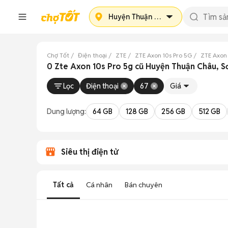
Huyện Thuận Châu
Chợ Tốt
Điện thoại
ZTE
ZTE Axon 10s Pro 5G
ZTE Axon 
0 Zte Axon 10s Pro 5g cũ Huyện Thuận Châu, S
Lọc
Điện thoại
67
Giá
Dung lượng:
64 GB
128 GB
256 GB
512 GB
Siêu thị điện tử
Tất cả
Cá nhân
Bán chuyên