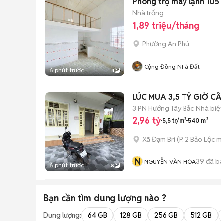
Phòng trọ máy lạnh 105
Nhà trống
1,89 triệu/tháng
Phường An Phú
Cộng Đồng Nhà Đất
6 phút trước
4
3 PN
Hướng Tây Bắc
Nhà biệ
2,96 tỷ
5,5 tr/m²
540 m²
Xã Đạm Bri
(
P. 2 Bảo Lộc
m
N
39
đã b
NGUYỄN VĂN HÒA
6 phút trước
8
Bạn cần tìm
dung lượng
nào ?
Dung lượng:
64 GB
128 GB
256 GB
512 GB