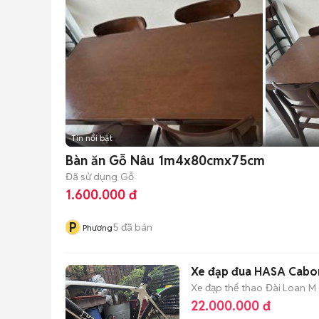
Tin nổi bật
Bàn ăn Gỗ Nâu 1m4x80cmx75cm
Đã sử dụng
Gỗ
1.600.000 đ
P
5
đã bán
Phương
Xe đạp đua HASA Cabon
Xe đạp thể thao
Đài Loan
M 
22.000.000 đ