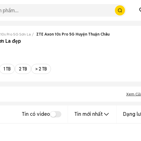
10s Pro 5G Sơn La
ZTE Axon 10s Pro 5G Huyện Thuận Châu
ơn La đẹp
1 TB
2 TB
> 2 TB
Xem Cử
Tin có video
Tin mới nhất
Dạng lư