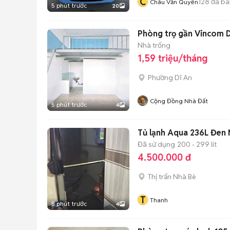
C
128
đã bá
Châu Văn Quyền
5 phút trước
20
Phòng trọ gần Vincom 
Nhà trống
1,59 triệu/tháng
Phường Dĩ An
Cộng Đồng Nhà Đất
5 phút trước
4
Tủ lạnh Aqua 236L Đen
Đã sử dụng
200 - 299 lít
4.500.000 đ
Thị trấn Nhà Bè
T
Thanh
5 phút trước
4