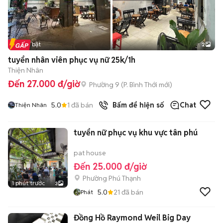
Tin nổi bật
2
tuyển nhân viên phục vụ nữ 25k/1h
Thiện Nhân
Đến 27.000 đ/giờ
Phường 9
(
P. Bình Thới
mới)
5.0
1
đã bán
Bấm để hiện số
Chat
Thiện Nhân
tuyển nữ phục vụ khu vực tân phú
pat house
Đến 25.000 đ/giờ
Phường Phú Thạnh
1 phút trước
3
5.0
21
đã bán
Phát
Đồng Hồ Raymond Weil Big Day