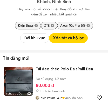
Khánh, Ninh Bình
Hãy xóa một số bộ lọc hoặc thay đổi khu vực tìm 
kiếm để xem nhiều kết quả hơn
Điện thoại
ZTE
Axon 10s Pro 5G
Đổi khu vực
Xóa tất cả bộ lọc
Tin đăng mới
Túi đeo chéo Polo Da simili Đen
Đã sử dụng
Đồ nam
80.000 đ
Thị trấn Tam Bình
1 phút trước
3
4.9
409
đã bán
Thiên Phước