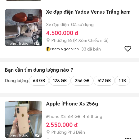
Xe đạp điện Yadea Venus Trắng kem
Xe đạp điện
Đã sử dụng
4.500.000 đ
Phường 16
(
P. Xóm Chiếu
mới)
1 phút trước
5
P
33
đã bán
Pham Ngoc Vinh
Bạn cần tìm
dung lượng
nào ?
Dung lượng:
64 GB
128 GB
256 GB
512 GB
1 TB
2 
Apple iPhone Xs 256g
iPhone XS
64 GB
4-6 tháng
2.550.000 đ
Phường Phú Diễn
1 phút trước
3