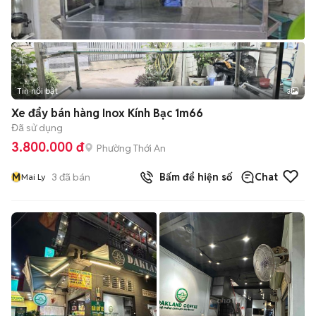
Tin nổi bật
3
Xe đẩy bán hàng Inox Kính Bạc 1m66
Đã sử dụng
3.800.000 đ
Phường Thới An
M
3
đã bán
Bấm để hiện số
Chat
Mai Ly