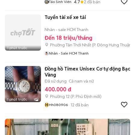
4.7
2
đã bán
Táo Sinh Viên
Tuyển tài xế xe tải
Nhàn - sale HCM Thanh
Đến 18 triệu/tháng
Phường Tân Thới Nhất
(
P. Đông Hưng Thuận
m
1 phút trước
Nhàn - Sale HCM Thanh
Đồng hồ Timex Unisex Cơ tự động Bạc
Vàng
Đã sử dụng
Cả nam và nữ
400.000 đ
Phường 12
(
P. Phú Định
mới)
1 phút trước
1
H
12
đã bán
Hh080906