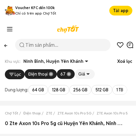
Voucher KFC đến 100k
Tải app
Chỉ có trên app Chợ Tốt
Khu vực:
Ninh Bình, Huyện Yên Khánh
Xoá lọc
Điện thoại
67
Giá
Lọc
Dung lượng:
64 GB
128 GB
256 GB
512 GB
1 TB
2 
Chợ Tốt
Điện thoại
ZTE
ZTE Axon 10s Pro 5G
ZTE Axon 10s Pro 5G Ni
0 Zte Axon 10s Pro 5g cũ Huyện Yên Khánh, Ninh Bình đẹp