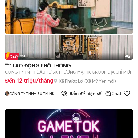
Tin nổi bật
4
*** LAO ĐỘNG PHỔ THÔNG
CÔNG TY TNHH ĐẦU TƯ SX THƯƠNG MẠI HK GROUP DỊA CHỈ MỚI
Đến 12 triệu/tháng
Xã Phước Lợi
(
Xã Mỹ Yên
mới)
Bấm để hiện số
Chat
CÔNG TY TNHH SX TM HK
GROUP