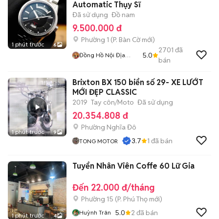
Automatic Thụy Sĩ
Đã sử dụng
Đồ nam
9.500.000 đ
Phường 1
(
P. Bàn Cờ
mới)
1 phút trước
6
2701
đã
5.0
Đồng Hồ Nội Địa
bán
Nhật
Brixton BX 150 biển số 29- XE LƯỚT
MỚI ĐẸP CLASSIC
2019
Tay côn/Moto
Đã sử dụng
20.354.808 đ
Phường Nghĩa Đô
1 phút trước
9
3.7
1
đã bán
TONG MOTOR
Tuyển Nhân Viên Coffe 60 Lữ Gia
Đến 22.000 đ/tháng
Phường 15
(
P. Phú Thọ
mới)
5.0
2
đã bán
Huỳnh Trân
1 phút trước
4