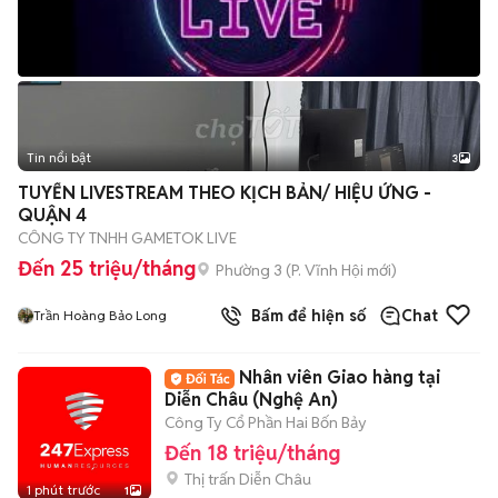
Tin nổi bật
3
TUYỂN LIVESTREAM THEO KỊCH BẢN/ HIỆU ỨNG -
QUẬN 4
CÔNG TY TNHH GAMETOK LIVE
Đến 25 triệu/tháng
Phường 3
(
P. Vĩnh Hội
mới)
Bấm để hiện số
Chat
Trần Hoàng Bảo Long
Nhân viên Giao hàng tại
Diễn Châu (Nghệ An)
Công Ty Cổ Phần Hai Bốn Bảy
Đến 18 triệu/tháng
Thị trấn Diễn Châu
1 phút trước
1