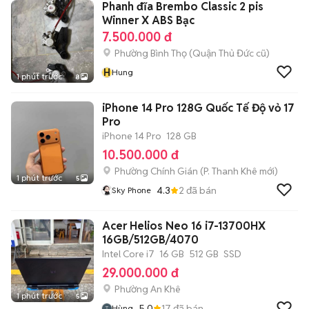
Phanh đĩa Brembo Classic 2 pis
Winner X ABS Bạc
7.500.000 đ
Phường Bình Thọ (Quận Thủ Đức cũ)
H
Hung
1 phút trước
8
iPhone 14 Pro 128G Quốc Tế Độ vỏ 17
Pro
iPhone 14 Pro
128 GB
10.500.000 đ
Phường Chính Gián
(
P. Thanh Khê
mới)
1 phút trước
5
4.3
2
đã bán
Sky Phone
Acer Helios Neo 16 i7-13700HX
16GB/512GB/4070
Intel Core i7
16 GB
512 GB
SSD
29.000.000 đ
Phường An Khê
1 phút trước
5
5.0
17
đã bán
Hùng