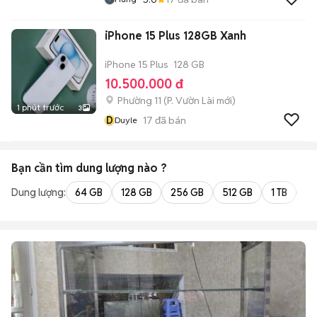
iPhone 15 Plus 128GB Xanh
iPhone 15 Plus
128 GB
10.500.000 đ
Phường 11
(
P. Vườn Lài
mới)
1 phút trước
3
D
17
đã bán
Duyle
Bạn cần tìm
dung lượng
nào ?
Dung lượng:
64 GB
128 GB
256 GB
512 GB
1 TB
2 