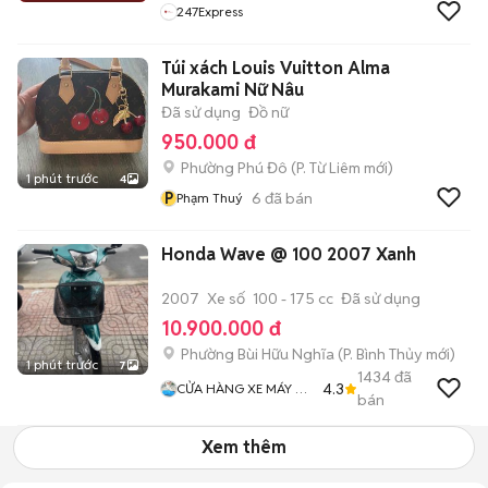
247Express
Túi xách Louis Vuitton Alma
Murakami Nữ Nâu
Đã sử dụng
Đồ nữ
950.000 đ
Phường Phú Đô
(
P. Từ Liêm
mới)
1 phút trước
4
P
6
đã bán
Phạm Thuý
Honda Wave @ 100 2007 Xanh
2007
Xe số
100 - 175 cc
Đã sử dụng
10.900.000 đ
Phường Bùi Hữu Nghĩa
(
P. Bình Thủy
mới)
1 phút trước
7
1434
đã
4.3
CỬA HÀNG XE MÁY VŨ
bán
Fi
Xem thêm