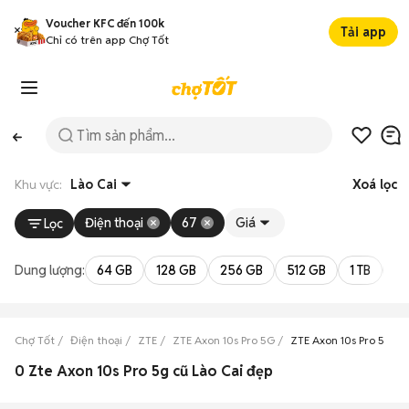
Voucher KFC đến 100k
Tải app
Chỉ có trên app Chợ Tốt
Khu vực:
Lào Cai
Xoá lọc
Điện thoại
67
Giá
Lọc
Dung lượng:
64 GB
128 GB
256 GB
512 GB
1 TB
2 
Chợ Tốt
Điện thoại
ZTE
ZTE Axon 10s Pro 5G
ZTE Axon 10s Pro 5G Là
0 Zte Axon 10s Pro 5g cũ Lào Cai đẹp