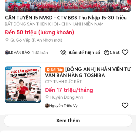
Tin nổi bật
6
+
2
CẦN TUYỂN 15 NVKD - CTV BĐS Thu Nhập 15-30 Triệu
BẤT ĐỘNG SẢN THIÊN KHÔI - CHI NHÁNH MIỀN NAM
Đến 50 triệu (lương khoán)
Q. Gò Vấp
(
P. An Nhơn
mới)
1
đã bán
Bấm để hiện số
Chat
LÊ VĂN BẢO
[ĐÔNG ANH] NHÂN VIÊN TƯ
VẤN BÁN HÀNG TOSHIBA
CTY TNHH SỨC BẬT
Đến 17 triệu/tháng
Huyện Đông Anh
1 phút trước
1
Nguyễn Triệu Vy
Xem thêm