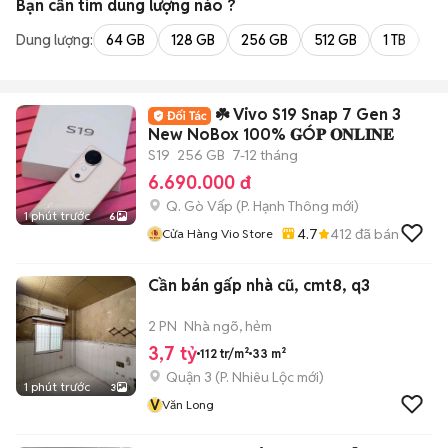
Bạn cần tìm
dung lượng
nào ?
Dung lượng:
64 GB
128 GB
256 GB
512 GB
1 TB
2 
☘️ Vivo S19 Snap 7 Gen 3
New NoBox 100% 𝐆Ó𝐏 𝐎𝐍𝐋𝐈𝐍𝐄
S19
256 GB
7-12 tháng
6.690.000 đ
Q. Gò Vấp
(
P. Hạnh Thông
mới)
1 phút trước
6
4.7
412
đã bán
Cửa Hàng Vio Store
Cần bán gấp nhà cũ, cmt8, q3
2 PN
Nhà ngõ, hẻm
3,7 tỷ
112 tr/m²
33 m²
Quận 3
(
P. Nhiêu Lộc
mới)
1 phút trước
3
V
Văn Long