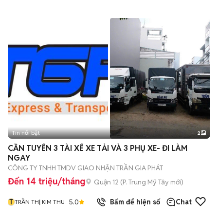
Tin nổi bật
2
CẦN TUYỂN 3 TÀI XẾ XE TẢI VÀ 3 PHỤ XE- ĐI LÀM
NGAY
CÔNG TY TNHH TMDV GIAO NHẬN TRẦN GIA PHÁT
Đến 14 triệu/tháng
Quận 12
(
P. Trung Mỹ Tây
mới)
T
5.0
Bấm để hiện số
Chat
TRẦN THỊ KIM THU