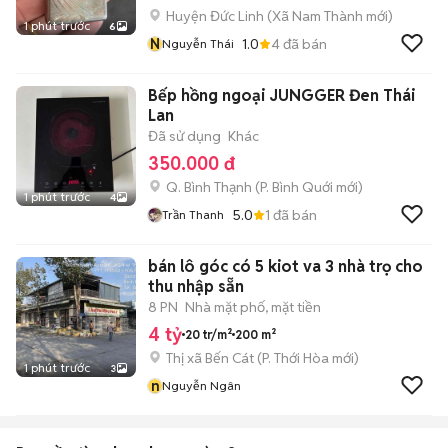
Huyện Đức Linh
(
Xã Nam Thành
mới)
1 phút trước
6
N
1.0
4
đã bán
Nguyễn Thái
Bếp hồng ngoại JUNGGER Đen Thái
Lan
Đã sử dụng
Khác
350.000 đ
Q. Bình Thạnh
(
P. Bình Quới
mới)
1 phút trước
4
5.0
1
đã bán
Trần Thanh
bán lô góc có 5 kiot va 3 nhà trọ cho
thu nhập sẵn
8 PN
Nhà mặt phố, mặt tiền
4 tỷ
20 tr/m²
200 m²
Thị xã Bến Cát
(
P. Thới Hòa
mới)
1 phút trước
3
n
Nguyễn Ngân