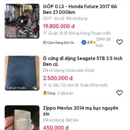
GÓP 0 LS - Honda Future 2017 Đỏ
Đen 27.000km
2017
Xe số
Đã sử dụng
19.800.000 đ
Quận 12
(
P. Đông Hưng Thuận
mới)
1 phút trước
20
1399
đã
4.9
Cửa Hàng Bùi Gia
bán
Phát
Ổ cứng di động Seagate 5TB 2.5 inch
Đen cũ
Đã sử dụng (chưa sửa chữa)
2.500.000 đ
Q. Bắc Từ Liêm
(
P. Xuân Đỉnh
mới)
1 phút trước
1
T
2
đã bán
Tùng
Zippo Mevius 2014 mạ bạc nguyên
zin
Đã sử dụng
Bật lửa
450.000 đ