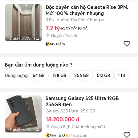
Độc quyền căn hộ Celesta Rise 3PN.
Mới 100% chuyển nhượng
3 PN
Hướng Tây Bắc
Chung cư
7,2 tỷ
65 tr/m²
110 m²
Huyện Nhà Bè
42 giây trước
9
M
Ms. Diễm
Bạn cần tìm
dung lượng
nào ?
Dung lượng:
64 GB
128 GB
256 GB
512 GB
1 TB
2 
Samsung Galaxy S25 Ultra 12GB
256GB Đen
Galaxy S25 Ultra
256 GB
18.200.000 đ
Quận 8
(
P. Chánh Hưng
mới)
43 giây trước
1
k
5.0
14
đã bán
Ken