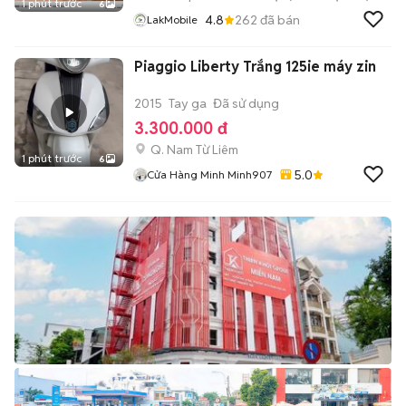
1 phút trước
6
4.8
262
đã bán
LakMobile
Piaggio Liberty Trắng 125ie máy zin
2015
Tay ga
Đã sử dụng
3.300.000 đ
Q. Nam Từ Liêm
1 phút trước
6
5.0
Cửa Hàng Minh Minh907