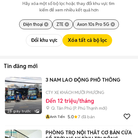
Hãy xóa một số bộ lọc hoặc thay đổi khu vực tìm 
kiếm để xem nhiều kết quả hơn
Điện thoại
ZTE
Axon 10s Pro 5G
Đổi khu vực
Xóa tất cả bộ lọc
Tin đăng mới
3 NAM LAO ĐỘNG PHỔ THÔNG
CTY XE KHÁCH MƯỜI PHƯƠNG
Đến 12 triệu/tháng
Q. Tân Phú
(
P. Phú Thạnh
mới)
28 giây trước
1
A
5.0
7
đã bán
Anh Tiến
PHÒNG TRỌ NỘI THẤT CƠ BẢN CỬA