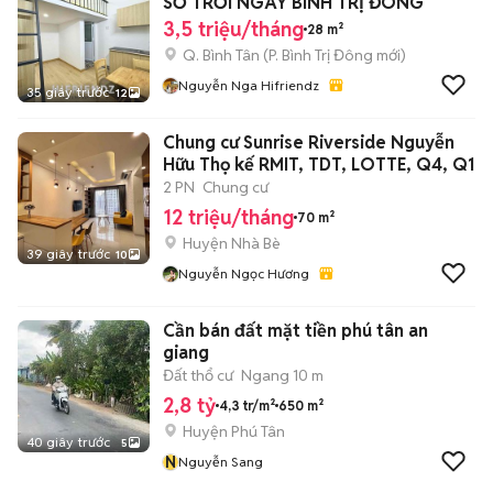
SỔ TRỜI NGAY BÌNH TRỊ ĐÔNG
3,5 triệu/tháng
28 m²
Q. Bình Tân
(
P. Bình Trị Đông
mới)
Nguyễn Nga Hifriendz
35 giây trước
12
Chung cư Sunrise Riverside Nguyễn
Hữu Thọ kế RMIT, TDT, LOTTE, Q4, Q1
2 PN
Chung cư
12 triệu/tháng
70 m²
Huyện Nhà Bè
39 giây trước
10
Nguyễn Ngọc Hương
Cần bán đất mặt tiền phú tân an
giang
Đất thổ cư
Ngang 10 m
2,8 tỷ
4,3 tr/m²
650 m²
Huyện Phú Tân
40 giây trước
5
N
Nguyễn Sang