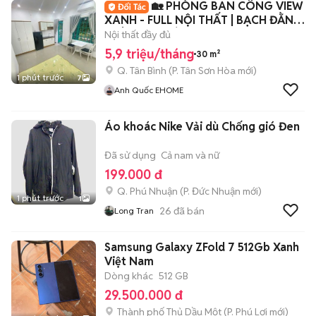
🏡 PHÒNG BAN CÔNG VIEW
XANH - FULL NỘI THẤT | BẠCH ĐẰNG
- TÂN SƠN HÒA
Nội thất đầy đủ
5,9 triệu/tháng
30 m²
Q. Tân Bình
(
P. Tân Sơn Hòa
mới)
1 phút trước
7
Anh Quốc EHOME
Áo khoác Nike Vải dù Chống gió Đen
Đã sử dụng
Cả nam và nữ
199.000 đ
Q. Phú Nhuận
(
P. Đức Nhuận
mới)
1 phút trước
1
26
đã bán
Long Tran
Samsung Galaxy ZFold 7 512Gb Xanh
Việt Nam
Dòng khác
512 GB
29.500.000 đ
Thành phố Thủ Dầu Một
(
P. Phú Lợi
mới)