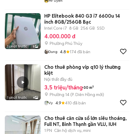
M
Mr Uyển
HP Elitebook 840 G3 i7 6600u 14
inch 8GB/256GB Bạc
Intel Core i7
8 GB
256 GB
SSD
4.000.000 đ
Phường Phú Thủy
1 phút trước
5
4.8
174
đã bán
Dung
Cho thuê phòng vip q10 lý thường
kiệt
Nội thất đầy đủ
3,5 triệu/tháng
30 m²
Phường 14
(
P. Diên Hồng
mới)
1 phút trước
4
4.9
410
đã bán
Vy
Cho thuê căn cửa sổ lớn siêu thoáng,
Full NT, Bình Thạnh gần VLU, IUH
1 PN
Căn hộ dịch vụ, mini