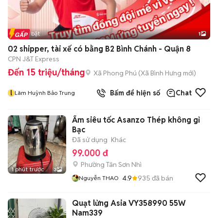
Tin nổi bật
1
02 shipper, tài xế có bằng B2 Bình Chánh - Quận 8
CPN J&T Express
Đến 15 triệu/tháng
Xã Phong Phú
(
Xã Bình Hưng
mới)
l
Bấm để hiện số
Chat
Lâm Huỳnh Bảo Trung
Ấm siêu tốc Asanzo Thép không gỉ
Bạc
Đã sử dụng
Khác
99.000 đ
Phường Tân Sơn Nhì
1 phút trước
3
4.9
935
đã bán
Nguyễn THAO
Quạt lửng Asia VY358990 55W
Nam339