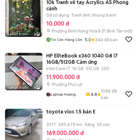
10k Tranh vẽ tay Acrylics A5 Phong
cảnh
Đã sử dụng
Tranh ảnh, khung tranh
10.000 đ
Phường Bình Hưng Hoà B
(
P. Bình Tân
mới)
1 phút trước
6
5.0
344
đã bán
Tin Còn Hàng Còn
HP EliteBook x360 1040 G8 i7
16GB/512GB Cảm ứng
Intel Core i7
16 GB
512 GB
SSD
11.900.000 đ
Phường Phú Lợi
1 phút trước
5
1086
đã
4.8
Laptop Hoàng
bán
Phát
toyota vios 1.5 bản E
2017
345.678 km
Xăng
Số sàn
169.000.000 đ