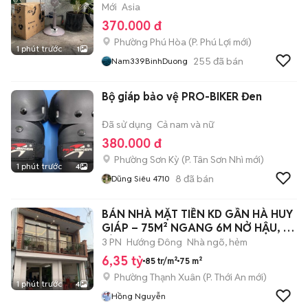
Mới
Asia
370.000 đ
Phường Phú Hòa
(
P. Phú Lợi
mới)
1 phút trước
1
255
đã bán
Nam339BinhDuong
Bộ giáp bảo vệ PRO-BIKER Đen
Đã sử dụng
Cả nam và nữ
380.000 đ
Phường Sơn Kỳ
(
P. Tân Sơn Nhì
mới)
1 phút trước
4
8
đã bán
Dũng Siêu 4710
BÁN NHÀ MẶT TIỀN KD GẦN HÀ HUY
GIÁP – 75M² NGANG 6M NỞ HẬU, 2
TÀNG
3 PN
Hướng Đông
Nhà ngõ, hẻm
6,35 tỷ
85 tr/m²
75 m²
Phường Thạnh Xuân
(
P. Thới An
mới)
1 phút trước
4
Hồng Nguyễn