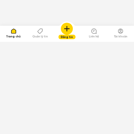
Trang chủ
Quản lý tin
Liên hệ
Tài khoản
Đăng tin
109.000 Bình chọn
Tải ứng dụng Chợ Tốt
Về Chợ Tốt
Quy chế sàn
Chính sách bảo mật
Giải quyết tranh chấp
CÔNG TY TNHH CHỢ TỐT - Người đại diện theo pháp luật:
Nguyễn Trọng Tấn; GPDKKD: 0312120782 do Sở KH & ĐT TP.HCM cấp ngày