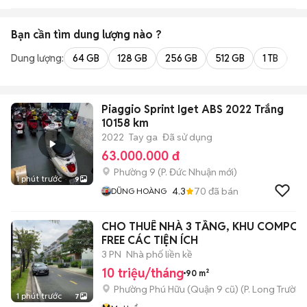
Bạn cần tìm
dung lượng
nào ?
Dung lượng:
64 GB
128 GB
256 GB
512 GB
1 TB
2 
Piaggio Sprint Iget ABS 2022 Trắng
10158 km
2022
Tay ga
Đã sử dụng
63.000.000 đ
Phường 9
(
P. Đức Nhuận
mới)
1 phút trước
9
4.3
70
đã bán
DŨNG HOÀNG
CHO THUÊ NHÀ 3 TẦNG, KHU COMPOU
FREE CÁC TIỆN ÍCH
3 PN
Nhà phố liền kề
10 triệu/tháng
90 m²
Phường Phú Hữu (Quận 9 cũ)
(
P. Long Trường
1 phút trước
7