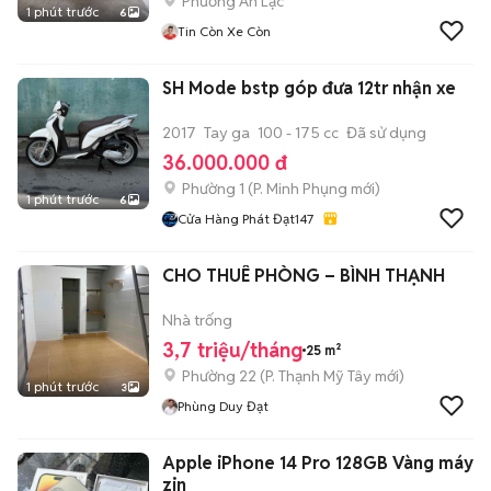
Phường An Lạc
1 phút trước
6
Tin Còn Xe Còn
SH Mode bstp góp đưa 12tr nhận xe
2017
Tay ga
100 - 175 cc
Đã sử dụng
36.000.000 đ
Phường 1
(
P. Minh Phụng
mới)
1 phút trước
6
Cửa Hàng Phát Đạt147
CHO THUÊ PHÒNG – BÌNH THẠNH
Nhà trống
3,7 triệu/tháng
25 m²
Phường 22
(
P. Thạnh Mỹ Tây
mới)
1 phút trước
3
Phùng Duy Đạt
Apple iPhone 14 Pro 128GB Vàng máy
zin