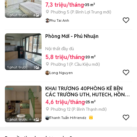
7,3 triệu/tháng
35 m²
Phường 5
(
P. Bình Lợi Trung
mới)
1 phút trước
6
Phu Tai Anh
Phòng Mới - Phú Nhuận
Nội thất đầy đủ
5,8 triệu/tháng
20 m²
Phường 1
(
P. Cầu Kiệu
mới)
1 phút trước
3
Long Nguyen
KHAI TRƯƠNG 40PHÒNG KẾ BÊN
CÁC TRƯỜNG UTH, HUTECH, HỒNG
BÀNG, UEF
4,6 triệu/tháng
25 m²
Phường 12
(
P. Bình Thạnh
mới)
Thanh Tuấn Hifriendz
1 phút trước
6