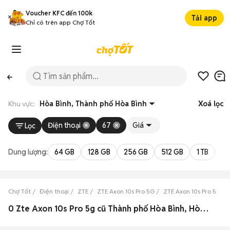
Voucher KFC đến 100k
Tải app
Chỉ có trên app Chợ Tốt
Khu vực:
Hòa Bình, Thành phố Hòa Bình
Xoá lọc
Điện thoại
67
Giá
Lọc
Dung lượng:
64 GB
128 GB
256 GB
512 GB
1 TB
2 
Chợ Tốt
Điện thoại
ZTE
ZTE Axon 10s Pro 5G
ZTE Axon 10s Pro 5G H
0 Zte Axon 10s Pro 5g cũ Thành phố Hòa Bình, Hòa Bình đẹp