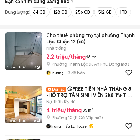
Bạn cần tìm
dung lượng
nào ?
Dung lượng:
64 GB
128 GB
256 GB
512 GB
1 TB
2 
Cho thuê phòng trọ tại phường Thạnh
Lộc, Quận 12 (cũ)
Nhà trống
2,2 triệu/tháng
16 m²
Phường Thạnh Lộc
(
P. An Phú Đông
mới)
1 phút trước
4
P
13
đã bán
Phương
😘FREE TIỀN NHÀ THÁNG 8-
-HỔ TRỢ TÂN SINH VIÊN 2k8 1🍠 TIỀN
CỌC
Nội thất đầy đủ
4 triệu/tháng
35 m²
Phường 10
(
P. Gò Vấp
mới)
1 phút trước
8
Trung Hiếu Ez House