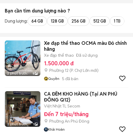
Bạn cần tìm
dung lượng
nào ?
Dung lượng:
64 GB
128 GB
256 GB
512 GB
1 TB
2 
Xe đạp thể thao OCMA màu Đỏ chính
hãng
Xe đạp thể thao
Đã sử dụng
1.500.000 đ
Phường 12
(
P. Chợ Lớn
mới)
2 phút trước
5
Q
5
đã bán
Quyền
CA ĐÊM KHO HÀNG (Tại AN PHÚ
ĐÔNG Q12)
Việt Nhật TL Secom
Đến 7 triệu/tháng
Phường An Phú Đông
2 phút trước
1
Khải Hoàn