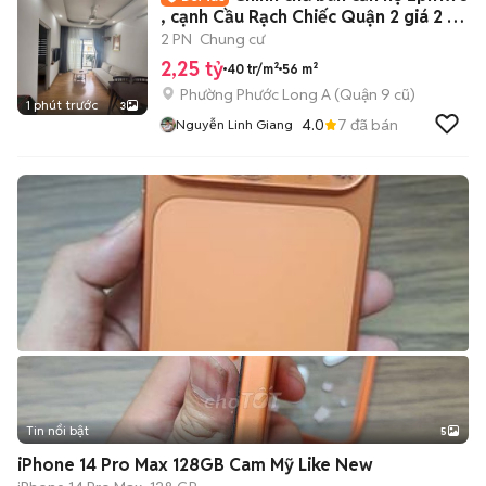
, cạnh Cầu Rạch Chiếc Quận 2 giá 2 tỷ
250
2 PN
Chung cư
2,25 tỷ
40 tr/m²
56 m²
Phường Phước Long A (Quận 9 cũ)
1 phút trước
3
4.0
7
đã bán
Nguyễn Linh Giang
Tin nổi bật
5
iPhone 14 Pro Max 128GB Cam Mỹ Like New