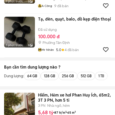
1 phút trước
2
A
9
đã bán
A Công
Tạ, đèn, quạt, balo, đồ kẹp điện thoại
Đã sử dụng
100.000 đ
Phường Tân Định
1 phút trước
5
M
5.0
4
đã bán
Mr Nhân
Bạn cần tìm
dung lượng
nào ?
Dung lượng:
64 GB
128 GB
256 GB
512 GB
1 TB
2 
Hiếm, Hẻm xe hơi Phan Huy Ích, 65m2,
3T 3 PN, hơn 5 tỉ
3 PN
Nhà ngõ, hẻm
5,68 tỷ
87 tr/m²
65 m²