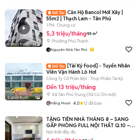
Căn Hộ Bancol Mới Xây |
55m2 | Thạch Lam - Tân Phú
1 PN
Chung cư
5,3 triệu/tháng
55 m²
Phường Phú Thạnh
2 phút trước
12
Nguyên Nhà Tân Phú
[Tài Ký Food] - Tuyển Nhân
Viên Vận Hành Lò Hơi
Công Ty Cổ Phần Bột - Thực Phẩm Tài Ký
Đến 13 triệu/tháng
Xã Tân Phú Trung
(
Xã Củ Chi
mới)
2 phút trước
1
4.0
12
đã bán
Hằng Moon
TẶNG TIỀN NHÀ THÁNG 8 – SANG
GẤP PHÒNG FULL NỘI THẤT Q.10 – 6
TRIỆU/T
Nội thất đầy đủ