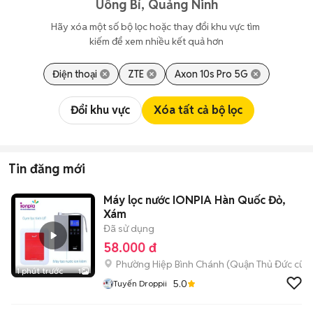
Uông Bí, Quảng Ninh
Hãy xóa một số bộ lọc hoặc thay đổi khu vực tìm 
kiếm để xem nhiều kết quả hơn
Điện thoại
ZTE
Axon 10s Pro 5G
Đổi khu vực
Xóa tất cả bộ lọc
Tin đăng mới
Máy lọc nước IONPIA Hàn Quốc Đỏ,
Xám
Đã sử dụng
58.000 đ
Phường Hiệp Bình Chánh (Quận Thủ Đức cũ)
1 phút trước
1
5.0
Tuyến Droppii