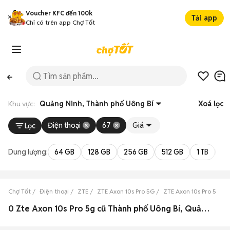
Voucher KFC đến 100k
Tải app
Chỉ có trên app Chợ Tốt
Khu vực:
Quảng Ninh, Thành phố Uông Bí
Xoá lọc
Điện thoại
67
Giá
Lọc
Dung lượng:
64 GB
128 GB
256 GB
512 GB
1 TB
2 
Chợ Tốt
Điện thoại
ZTE
ZTE Axon 10s Pro 5G
ZTE Axon 10s Pro 5G Q
0 Zte Axon 10s Pro 5g cũ Thành phố Uông Bí, Quảng Ninh đẹp