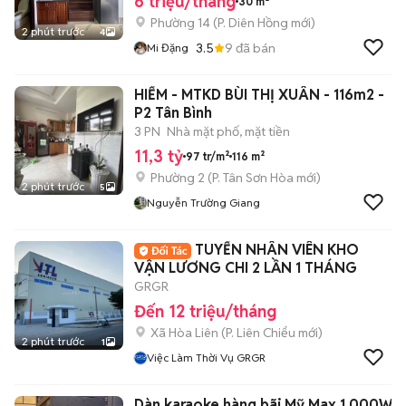
6 triệu/tháng
30 m²
Phường 14
(
P. Diên Hồng
mới)
2 phút trước
4
3.5
9
đã bán
Mi Đặng
HIẾM - MTKD BÙI THỊ XUÂN - 116m2 -
P2 Tân Bình
3 PN
Nhà mặt phố, mặt tiền
11,3 tỷ
97 tr/m²
116 m²
Phường 2
(
P. Tân Sơn Hòa
mới)
2 phút trước
5
Nguyễn Trường Giang
TUYỂN NHÂN VIÊN KHO
VẬN LƯƠNG CHI 2 LẦN 1 THÁNG
GRGR
Đến 12 triệu/tháng
Xã Hòa Liên
(
P. Liên Chiểu
mới)
2 phút trước
1
Việc Làm Thời Vụ GRGR
Dàn karaoke hàng bãi Mỹ Max 1.000W c