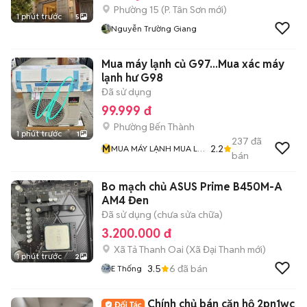
Phường 15
(
P. Tân Sơn
mới)
1 phút trước
5
Nguyễn Trường Giang
Mua máy lạnh củ G97...Mua xác máy
lạnh hư G98
Đã sử dụng
99.999 đ
Phường Bến Thành
1 phút trước
1
237
đã
M
2.2
MUA MÁY LẠNH MUA LƯ
bán
ĐỒNG Và MUA ĐỒ CỔ
Bo mạch chủ ASUS Prime B450M-A
AM4 Đen
Đã sử dụng (chưa sửa chữa)
3.200.000 đ
Xã Tả Thanh Oai
(
Xã Đại Thanh
mới)
1 phút trước
2
3.5
6
đã bán
E Thống
Chính chủ bán căn hộ 2pn1wc