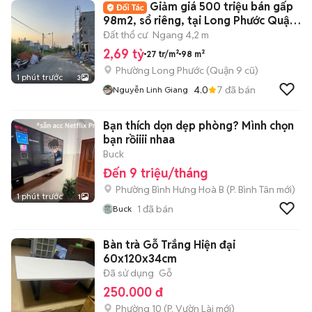
Giảm giá 500 triệu bán gấp
98m2, sổ riêng, tại Long Phước Quận
9, HCM
Đất thổ cư
Ngang 4,2 m
2,69 tỷ
27 tr/m²
98 m²
Phường Long Phước (Quận 9 cũ)
1 phút trước
3
4.0
7
đã bán
Nguyễn Linh Giang
Bạn thích dọn dẹp phòng? Mình chọn
bạn rồiiii nhaa
Buck
Đến 9 triệu/tháng
Phường Bình Hưng Hoà B
(
P. Bình Tân
mới)
1 phút trước
1
1
đã bán
Buck
Bàn trà Gỗ Trắng Hiện đại
60x120x34cm
Đã sử dụng
Gỗ
250.000 đ
Phường 10
(
P. Vườn Lài
mới)