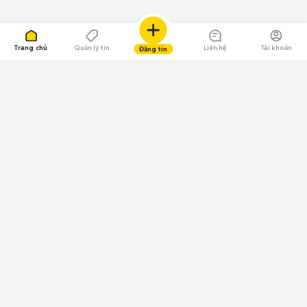
Trang chủ
Quản lý tin
Liên hệ
Tài khoản
Đăng tin
109.000 Bình chọn
Tải ứng dụng Chợ Tốt
Về Chợ Tốt
Quy chế sàn
Chính sách bảo mật
Giải quyết tranh chấp
CÔNG TY TNHH CHỢ TỐT - Người đại diện theo pháp luật:
Nguyễn Trọng Tấn; GPDKKD: 0312120782 do Sở KH & ĐT TP.HCM cấp ngày
11/01/2013;
GPMXH: 185/GP-BTTTT do Bộ Thông tin và Truyền thông
cấp ngày 09/07/2024 - Chịu trách nhiệm