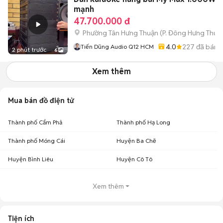
mạnh
47.700.000 đ
Phường Tân Hưng Thuận
(
P. Đông Hưng Thuậ
4.0
227
đã bán
Tiến Dũng Audio Q12 HCM
2 phút trước
6
Xem thêm
Mua bán đồ điện tử
Thành phố Cẩm Phả
Thành phố Hạ Long
Thành phố Móng Cái
Huyện Ba Chẽ
Huyện Bình Liêu
Huyện Cô Tô
Xem thêm
Tiện ích