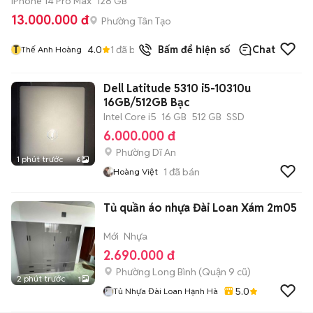
iPhone 14 Pro Max
128 GB
13.000.000 đ
Phường Tân Tạo
T
4.0
1
đã bán
Bấm để hiện số
Chat
Thế Anh Hoàng
Dell Latitude 5310 i5-10310u
16GB/512GB Bạc
Intel Core i5
16 GB
512 GB
SSD
6.000.000 đ
Phường Dĩ An
1 phút trước
6
1
đã bán
Hoàng Việt
Tủ quần áo nhựa Đài Loan Xám 2m05
Mới
Nhựa
2.690.000 đ
Phường Long Bình (Quận 9 cũ)
2 phút trước
1
5.0
Tủ Nhựa Đài Loan Hạnh Hà