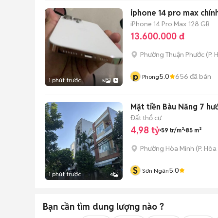
iphone 14 pro max chín
iPhone 14 Pro Max
128 GB
13.600.000 đ
Phường Thuận Phước
(
P. 
p
5.0
656
đã bán
Phong
1 phút trước
5
Mặt tiền Bàu Năng 7 hư
Đất thổ cư
4,98 tỷ
59 tr/m²
85 m²
Phường Hòa Minh
(
P. Hòa
S
5.0
Sơn Ngân
1 phút trước
4
Bạn cần tìm
dung lượng
nào ?