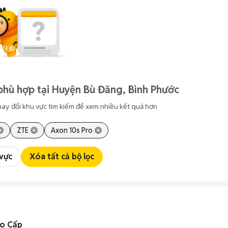
phù hợp tại Huyện Bù Đăng, Bình Phước
hay đổi khu vực tìm kiếm để xem nhiều kết quả hơn
ZTE
Axon 10s Pro
 vực
Xóa tất cả bộ lọc
o Cấp