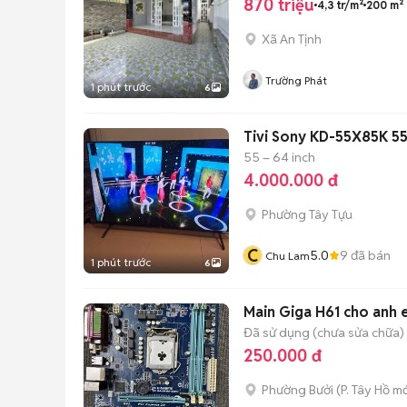
870 triệu
4,3 tr/m²
200 m²
Xã An Tịnh
Trường Phát
1 phút trước
6
Tivi Sony KD-55X85K 55
55 – 64 inch
4.000.000 đ
Phường Tây Tựu
C
5.0
9
đã bán
Chu Lam
1 phút trước
6
Main Giga H61 cho anh
Đã sử dụng (chưa sửa chữa)
250.000 đ
Phường Bưởi
(
P. Tây Hồ
mớ