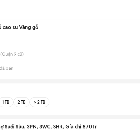
 cao su Vàng gỗ
(Quận 9 cũ)
đã bán
1 TB
2 TB
> 2 TB
 Suối Sâu, 3PN, 3WC, SHR, Gía chỉ 870Tr