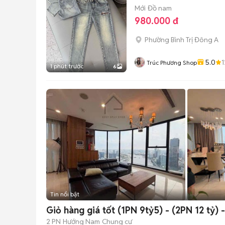
Mới
Đồ nam
980.000 đ
Phường Bình Trị Đông A
5.0
Trúc Phương Shop
1 phút trước
6
Tin nổi bật
Giỏ hàng giá tốt (1PN 9tỷ5) - (2PN 12 tỷ) 
2 PN
Hướng Nam
Chung cư