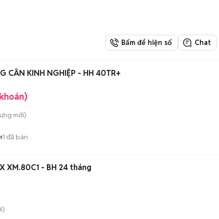
Bấm để hiện số
Chat
G CẦN KINH NGHIỆP - HH 40TR+
 khoán)
Hưng
mới)
1
đã bán
M
 X XM.80C1 - BH 24 tháng
i)