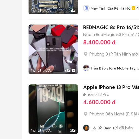
4
Máy Tính Giá Rẻ Hà Nôi
1 phút trước
1
REDMAGIC 8s Pro 16/512
Nubia RedMagic 8S Pro
512
8.400.000 đ
Phường 3
(
P. Tân Ninh
mới
Trần Bảo Store Mobile Tây
1 phút trước
6
Ninh
Apple iPhone 13 Pro Và
iPhone 13 Pro
4.600.000 đ
Phường Bến Nghé
(
P. Sài
1
đã bán
Hội Đồ Điện Tử
1 phút trước
2