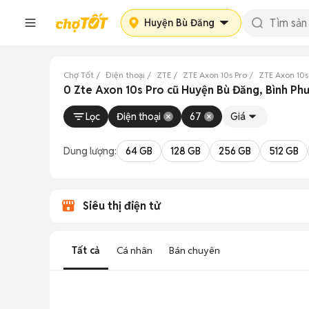
Huyện Bù Đăng
Chợ Tốt
Điện thoại
ZTE
ZTE Axon 10s Pro
ZTE Axon 10s
0 Zte Axon 10s Pro cũ Huyện Bù Đăng, Bình Ph
Lọc
Điện thoại
67
Giá
Dung lượng:
64 GB
128 GB
256 GB
512 GB
Siêu thị điện tử
Tất cả
Cá nhân
Bán chuyên