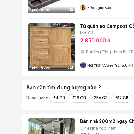
B
Bếp Ngọc Bảo
1 phút trước
2
Tủ quần áo Campost Gỗ
Mới
Gỗ
2.850.000 đ
Phường Tăng Nhơn Phú B 
5.0
1
Nội Thất Vương Trần
1 phút trước
5
Bạn cần tìm
dung lượng
nào ?
Dung lượng:
64 GB
128 GB
256 GB
512 GB
Bán nhà 200m2 ngay Chợ
3 PN
Nhà ngõ, hẻm