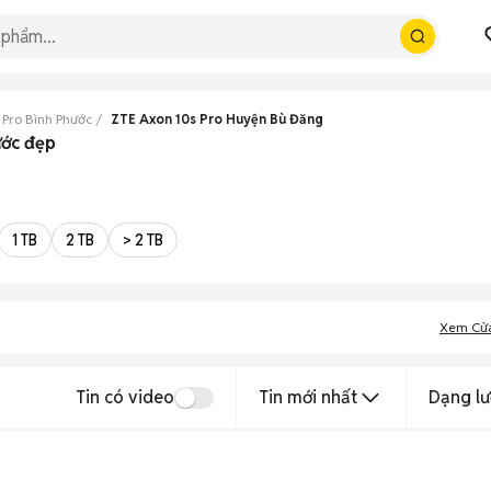
 Pro Bình Phước
ZTE Axon 10s Pro Huyện Bù Đăng
ước đẹp
1 TB
2 TB
> 2 TB
Xem Cử
Tin có video
Tin mới nhất
Dạng lư