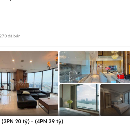
1270
đã bán
+
2
- (3PN 20 tỷ) - (4PN 39 tỷ)