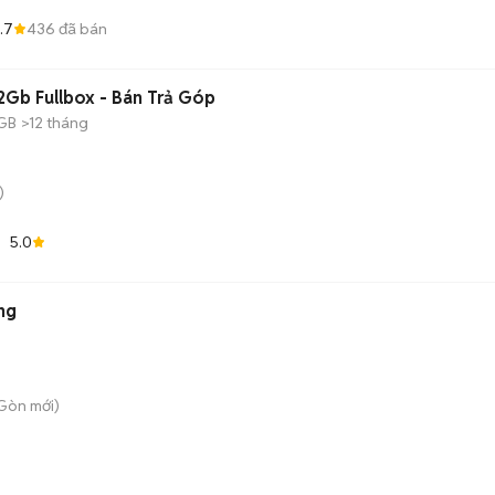
.7
436
đã bán
Gb Fullbox - Bán Trả Góp
 GB
>12 tháng
)
5.0
ng
 Gòn
mới)