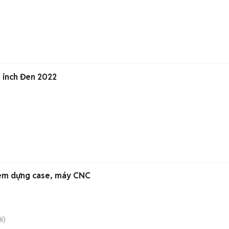
 inch Đen 2022
 em dựng case, máy CNC
i)