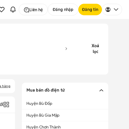
Đăng nhập
Đăng tin
Liên hệ
Xoá
lọc
a hàng
Mua bán đồ điện tử
Huyện Bù Đốp
ới
Huyện Bù Gia Mập
Huyện Chơn Thành