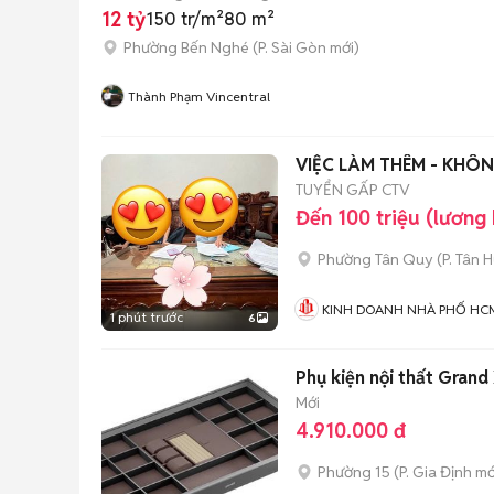
12 tỷ
150 tr/m²
80 m²
Phường Bến Nghé
(
P. Sài Gòn
mới)
Thành Phạm Vincentral
VIỆC LÀM THÊM - KHÔN
TUYỂN GẤP CTV
Đến 100 triệu (lương
Phường Tân Quy
(
P. Tân 
KINH DOANH NHÀ PHỐ HC
1 phút trước
6
Phụ kiện nội thất Grand
Mới
4.910.000 đ
Phường 15
(
P. Gia Định
mớ