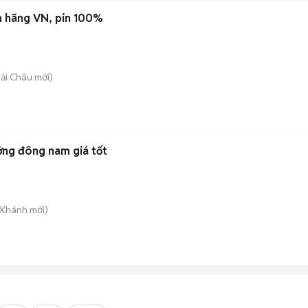
h hãng VN, pin 100%
Hải Châu
mới)
ớng đông nam giá tốt
 Khánh
mới)