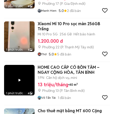
Phường 17
(
P. Gia Định
mới)
1 phút trước
8
5.0
2
đã bán
Manh Hien
Xiaomi Mi 10 Pro sọc màn 256GB
Trắng
Mi 10 Pro 5G
256 GB
Hết bảo hành
1.200.000 đ
Phường 22
(
P. Thạnh Mỹ Tây
mới)
1 phút trước
5
5.0
5
đã bán
Thơ
HOME CAO CẤP CÓ BỒN TẮM –
NGAY CỘNG HÒA, TÂN BÌNH
1 PN
Căn hộ dịch vụ, mini
13 triệu/tháng
40 m²
Phường 13
(
P. Tân Bình
mới)
1 phút trước
6
1
đã bán
Võ Tấn Tài
Cho thuê mặt bằng MT 600 Cộng