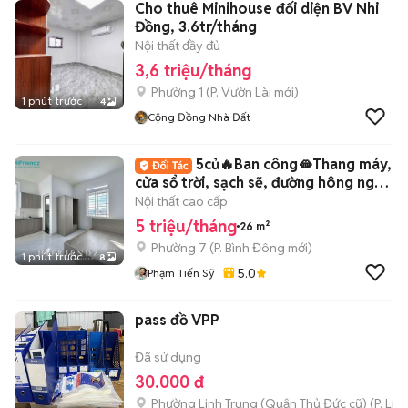
Cho thuê Minihouse đối diện BV Nhi
Đồng, 3.6tr/tháng
Nội thất đầy đủ
3,6 triệu/tháng
Phường 1
(
P. Vườn Lài
mới)
1 phút trước
4
Cộng Đồng Nhà Đất
5củ🔥Ban công🫦Thang máy,
cửa sổ trời, sạch sẽ, đường hông ngập
nhiều
Nội thất cao cấp
5 triệu/tháng
26 m²
Phường 7
(
P. Bình Đông
mới)
1 phút trước
8
5.0
Phạm Tiến Sỹ
pass đồ VPP
Đã sử dụng
30.000 đ
Phường Linh Trung (Quận Thủ Đức cũ)
(
P. Lin