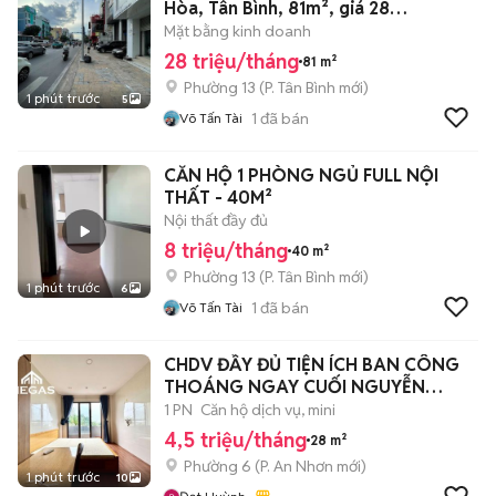
Hòa, Tân Bình, 81m², giá 28
triệu/tháng
Mặt bằng kinh doanh
28 triệu/tháng
81 m²
Phường 13
(
P. Tân Bình
mới)
1 phút trước
5
1
đã bán
Võ Tấn Tài
CĂN HỘ 1 PHÒNG NGỦ FULL NỘI
THẤT - 40M²
Nội thất đầy đủ
8 triệu/tháng
40 m²
Phường 13
(
P. Tân Bình
mới)
1 phút trước
6
1
đã bán
Võ Tấn Tài
CHDV ĐẦY ĐỦ TIỆN ÍCH BAN CÔNG
THOÁNG NGAY CUỐI NGUYỄN
OANH
1 PN
Căn hộ dịch vụ, mini
4,5 triệu/tháng
28 m²
Phường 6
(
P. An Nhơn
mới)
1 phút trước
10