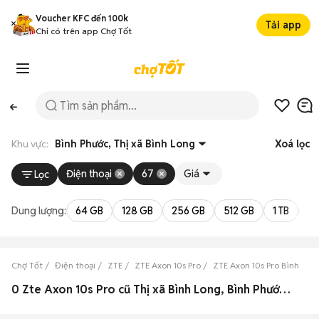
Voucher KFC đến 100k
Tải app
Chỉ có trên app Chợ Tốt
Khu vực:
Bình Phước, Thị xã Bình Long
Xoá lọc
Điện thoại
67
Giá
Lọc
Dung lượng:
64 GB
128 GB
256 GB
512 GB
1 TB
2 
Chợ Tốt
Điện thoại
ZTE
ZTE Axon 10s Pro
ZTE Axon 10s Pro Bình Phư
0 Zte Axon 10s Pro cũ Thị xã Bình Long, Bình Phước đẹp