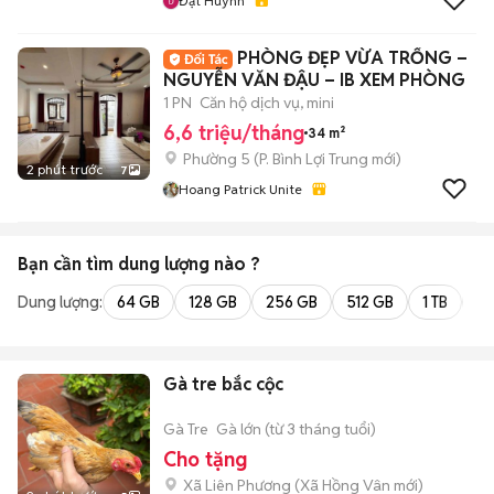
Đạt Huỳnh
PHÒNG ĐẸP VỪA TRỐNG –
NGUYỄN VĂN ĐẬU – IB XEM PHÒNG
1 PN
Căn hộ dịch vụ, mini
6,6 triệu/tháng
34 m²
Phường 5
(
P. Bình Lợi Trung
mới)
2 phút trước
7
Hoang Patrick Unite
Bạn cần tìm
dung lượng
nào ?
Dung lượng:
64 GB
128 GB
256 GB
512 GB
1 TB
2 
Gà tre bắc cộc
Gà Tre
Gà lớn (từ 3 tháng tuổi)
Cho tặng
Xã Liên Phương
(
Xã Hồng Vân
mới)