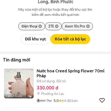
Long, Bình Phước
Hãy xóa một số bộ lọc hoặc thay đổi khu vực tìm 
kiếm để xem nhiều kết quả hơn
Điện thoại
ZTE
Axon 10s Pro
Đổi khu vực
Xóa tất cả bộ lọc
Tin đăng mới
Nước hoa Creed Spring Flower 70ml
Pháp
Đã sử dụng
Đồ nữ
330.000 đ
Phường An Lạc
1 phút trước
3
5.0
64
đã bán
Anh Thư