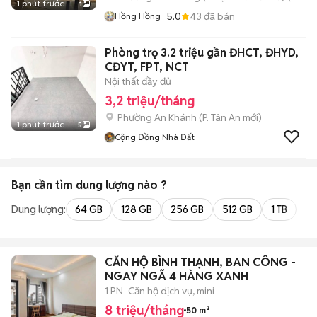
1 phút trước
1
5.0
43
đã bán
Hồng Hồng
Phòng trọ 3.2 triệu gần ĐHCT, ĐHYD,
CĐYT, FPT, NCT
Nội thất đầy đủ
3,2 triệu/tháng
Phường An Khánh
(
P. Tân An
mới)
1 phút trước
5
Cộng Đồng Nhà Đất
Bạn cần tìm
dung lượng
nào ?
Dung lượng:
64 GB
128 GB
256 GB
512 GB
1 TB
2 
CĂN HỘ BÌNH THẠNH, BAN CÔNG -
NGAY NGÃ 4 HÀNG XANH
1 PN
Căn hộ dịch vụ, mini
8 triệu/tháng
50 m²