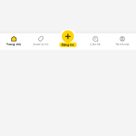
Trang chủ
Quản lý tin
Liên hệ
Tài khoản
Đăng tin
109.000 Bình chọn
Tải ứng dụng Chợ Tốt
Về Chợ Tốt
Quy chế sàn
Chính sách bảo mật
Giải quyết tranh chấp
CÔNG TY TNHH CHỢ TỐT - Người đại diện theo pháp luật: