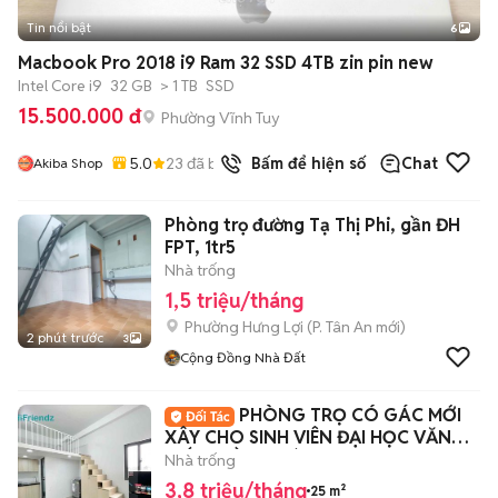
Tin nổi bật
6
+
2
Macbook Pro 2018 i9 Ram 32 SSD 4TB zin pin new
Intel Core i9
32 GB
> 1 TB
SSD
15.500.000 đ
Phường Vĩnh Tuy
5.0
23
đã bán
Bấm để hiện số
Chat
Akiba Shop
Phòng trọ đường Tạ Thị Phi, gần ĐH
FPT, 1tr5
Nhà trống
1,5 triệu/tháng
Phường Hưng Lợi
(
P. Tân An
mới)
2 phút trước
3
Cộng Đồng Nhà Đất
PHÒNG TRỌ CÓ GÁC MỚI
XÂY CHO SINH VIÊN ĐẠI HỌC VĂN
HIẾN - HỒNG BÀNG
Nhà trống
3,8 triệu/tháng
25 m²