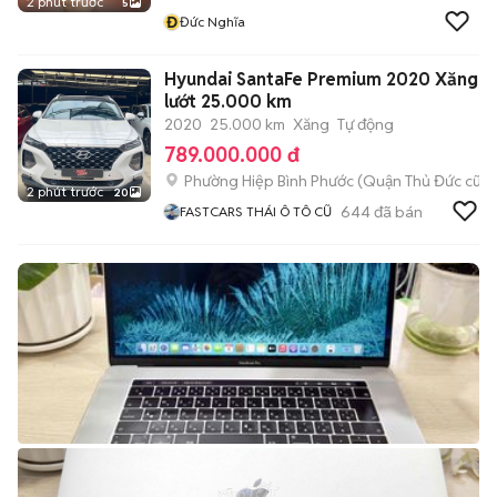
2 phút trước
5
Đ
Đức Nghĩa
Hyundai SantaFe Premium 2020 Xăng
lướt 25.000 km
2020
25.000 km
Xăng
Tự động
789.000.000 đ
Phường Hiệp Bình Phước (Quận Thủ Đức cũ)
2 phút trước
20
644
đã bán
FASTCARS THÁI Ô TÔ CŨ