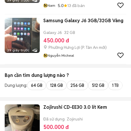
39 giây trước
4
N
5.0
13
đã bán
Nam
Samsung Galaxy J6 3GB/32GB Vàng
Galaxy J6
32 GB
450.000 đ
Phường Hưng Lợi
(
P. Tân An
mới)
39 giây trước
4
N
Nguyễn Micheal
Bạn cần tìm
dung lượng
nào ?
Dung lượng:
64 GB
128 GB
256 GB
512 GB
1 TB
2 
Zojirushi CD-EE30 3.0 lít Kem
Đã sử dụng
Zojirushi
500.000 đ