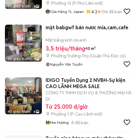
Phường 13
(
P. Phú Lâm
mới)
39 giây trước
4
4.2
134
đã bán
Cửa Hàng TL Japan
mặt babgwf bán nươc mía,cam,cafe
Mặt bằng kinh doanh
3,5 triệu/tháng
10 m²
Phường Trường Thọ (Quận Thủ Đức cũ)
39 giây trước
4
Nguyễn Văn Tuyến
IDIGO Tuyển Dụng 2 NVBH-Sự kiện
CAO LÃNH MEGA SALE
CÔNG TY TNHH DỊCH VỤ & THƯƠNG MẠI HÀ
DI
Từ 25.000 đ/giờ
40 giây trước
6
Phường 1
(
P. Cao Lãnh
mới)
M
8
đã bán
Mai Hương