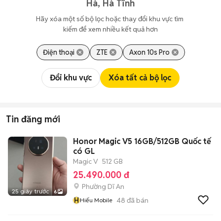
Hà, Hà Tĩnh
Hãy xóa một số bộ lọc hoặc thay đổi khu vực tìm 
kiếm để xem nhiều kết quả hơn
Điện thoại
ZTE
Axon 10s Pro
Đổi khu vực
Xóa tất cả bộ lọc
Tin đăng mới
Honor Magic V5 16GB/512GB Quốc tế
có GL
Magic V
512 GB
25.490.000 đ
Phường Dĩ An
25 giây trước
6
H
48
đã bán
Hiếu Mobile