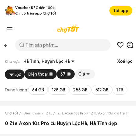
Voucher KFC đến 100k
Tải app
Chỉ có trên app Chợ Tốt
Khu vực:
Hà Tĩnh, Huyện Lộc Hà
Xoá lọc
Điện thoại
67
Giá
Lọc
Dung lượng:
64 GB
128 GB
256 GB
512 GB
1 TB
2 
Chợ Tốt
Điện thoại
ZTE
ZTE Axon 10s Pro
ZTE Axon 10s Pro Hà Tĩnh
0 Zte Axon 10s Pro cũ Huyện Lộc Hà, Hà Tĩnh đẹp