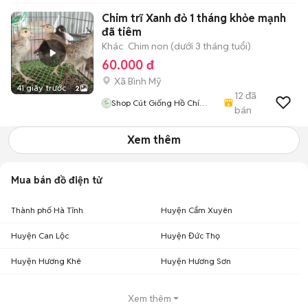
Chim trĩ Xanh đỏ 1 tháng khỏe mạnh
đã tiêm
Khác
Chim non (dưới 3 tháng tuổi)
60.000 đ
Xã Bình Mỹ
41 giây trước
2
12
đã
Shop Cút Giống Hồ Chí
bán
Minh
Xem thêm
Mua bán đồ điện tử
Thành phố Hà Tĩnh
Huyện Cẩm Xuyên
Huyện Can Lộc
Huyện Đức Thọ
Huyện Hương Khê
Huyện Hương Sơn
Xem thêm