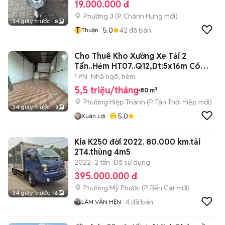
19.000.000 đ
Phường 3
(
P. Chánh Hưng
mới)
34 giây trước
8
T
5.0
42
đã bán
Thuận
Cho Thuê Kho Xưởng Xe Tải 2
Tấn..Hẻm HT07..Q12,Dt:5x16m Có
Điện 3f
1 PN
Nhà ngõ, hẻm
5,5 triệu/tháng
80 m²
Phường Hiệp Thành
(
P. Tân Thới Hiệp
mới)
34 giây trước
3
5.0
Xuân Lợi
Kia K250 đời 2022. 80.000 km.tải
2T4.thùng 4m5
2022
2 tấn
Đã sử dụng
395.000.000 đ
Phường Mỹ Phước
(
P. Bến Cát
mới)
34 giây trước
16
4
đã bán
LÂM VĂN HẸN