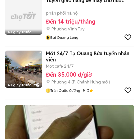
Tuyển giao hàng xe máy chở nước
phân phối hà nội
Đến 14 triệu/tháng
Phường Vĩnh Tuy
40 giây trước
B
Bui Quang Long
Mót 24/7 Tạ Quang Bửu tuyển nhân
viên
Mót cafe 24/7
Đến 35.000 đ/giờ
Phường 4
(
P. Chánh Hưng
mới)
40 giây trước
2
T
5.0
Trần Quốc Cường