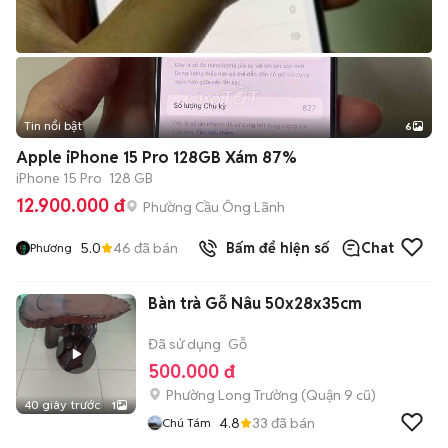
Tin nổi bật
6
+
2
Apple iPhone 15 Pro 128GB Xám 87%
iPhone 15 Pro
128 GB
12.900.000 đ
Phường Cầu Ông Lãnh
5.0
46
đã bán
Bấm để hiện số
Chat
Phương
Bàn trà Gỗ Nâu 50x28x35cm
Đã sử dụng
Gỗ
500.000 đ
Phường Long Trường (Quận 9 cũ)
40 giây trước
1
4.8
33
đã bán
Chú Tám