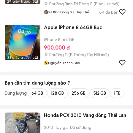
29 giây trước
3
Phường Bình Trị Đông B
(
P. An Lạc
mới)
84
đã bán
Xả Kho Dòng Xe Đạp Thể
Thao
Apple iPhone 8 64GB Bạc
iPhone 8
64 GB
900.000 đ
Phường 11
(
P. Thông Tây Hội
mới)
33 giây trước
3
N
Nguyễn Thanh Bảo
Bạn cần tìm
dung lượng
nào ?
Dung lượng:
64 GB
128 GB
256 GB
512 GB
1 TB
2 
Honda PCX 2010 Vàng đồng Thái Lan
2010
Tay ga
Đã sử dụng