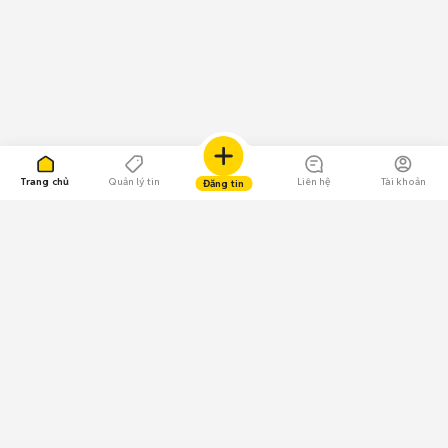
Trang chủ
Quản lý tin
Liên hệ
Tài khoản
Đăng tin
109.000 Bình chọn
Tải ứng dụng Chợ Tốt
Về Chợ Tốt
Quy chế sàn