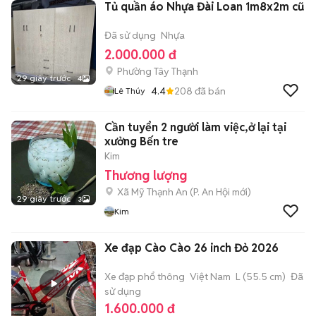
Tủ quần áo Nhựa Đài Loan 1m8x2m cũ
Đã sử dụng
Nhựa
2.000.000 đ
Phường Tây Thạnh
29 giây trước
4
4.4
208
đã bán
Lê Thúy
Cần tuyển 2 người làm việc,ở lại tại
xưởng Bến tre
Kim
Thương lượng
Xã Mỹ Thạnh An
(
P. An Hội
mới)
29 giây trước
3
Kim
Xe đạp Cào Cào 26 inch Đỏ 2026
Xe đạp phổ thông
Việt Nam
L (55.5 cm)
Đã
sử dụng
1.600.000 đ