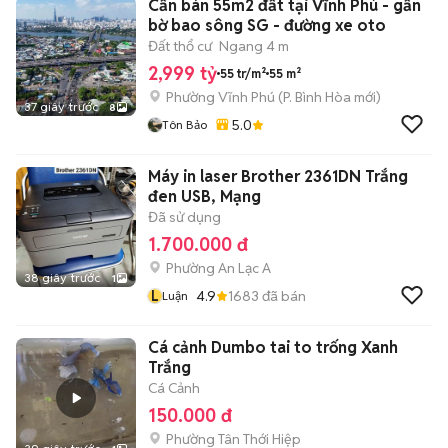
Cần bán 55m2 đất tại Vĩnh Phú - gần
bờ bao sông SG - đường xe oto
Đất thổ cư
Ngang 4 m
2,999 tỷ
55 tr/m²
55 m²
Phường Vĩnh Phú
(
P. Bình Hòa
mới)
37 giây trước
8
5.0
Tôn Bảo
Máy in laser Brother 2361DN Trắng
đen USB, Mạng
Đã sử dụng
1.700.000 đ
Phường An Lạc A
38 giây trước
1
L
4.9
1683
đã bán
Luận
Cá cảnh Dumbo tai to trống Xanh
Trắng
Cá Cảnh
150.000 đ
Phường Tân Thới Hiệp