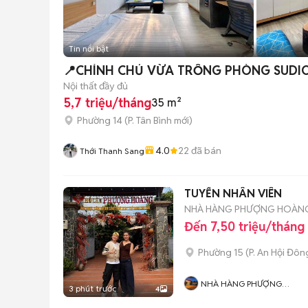
Tin nổi bật
Nội thất đầy đủ
5,7 triệu/tháng
35 m²
Phường 14
(
P. Tân Bình
mới)
4.0
22
đã bán
Thới Thanh Sang
TUYỂN NHÂN VIÊN
NHÀ HÀNG PHƯỢNG HOÀN
Đến 7,50 triệu/tháng
Phường 15
(
P. An Hội Đôn
NHÀ HÀNG PHƯỢNG
3 phút trước
4
HOÀNG