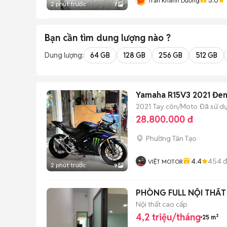
Trần Khánh Dương
2 phút trước
7
Bạn cần tìm
dung lượng
nào ?
Dung lượng:
64 GB
128 GB
256 GB
512 GB
Yamaha R15V3 2021 Đen
2021
Tay côn/Moto
Đã sử d
28.800.000 đ
Phường Tân Tạo
4.4
454
đ
VIỆT MOTOR
2 phút trước
9
PHÒNG FULL NỘI THẤT
Nội thất cao cấp
4,2 triệu/tháng
25 m²