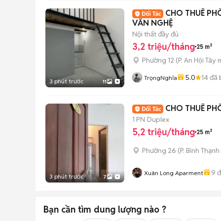
CHO THUÊ PH
VĂN NGHỆ
Nội thất đầy đủ
3,2 triệu/tháng
25 m²
Phường 12
(
P. An Hội Tây
m
5.0
14
đã 
TrọngNghĩa
3 phút trước
11
CHO THUÊ PH
1 PN
Duplex
5,2 triệu/tháng
25 m²
Phường 26
(
P. Bình Thạnh
9
đ
Xuân Long Aparment
3 phút trước
7
Bạn cần tìm
dung lượng
nào ?