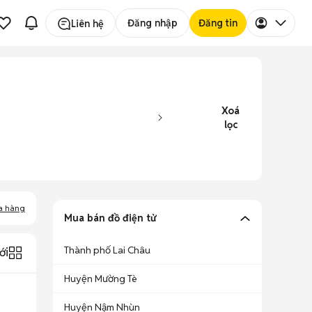
Đăng nhập
Đăng tin
Liên hệ
Xoá
lọc
a hàng
Mua bán đồ điện tử
Thành phố Lai Châu
ới
Huyện Mường Tè
Huyện Nậm Nhùn