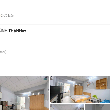
2
đã bán
BÌNH THẠNH🏡
mới)