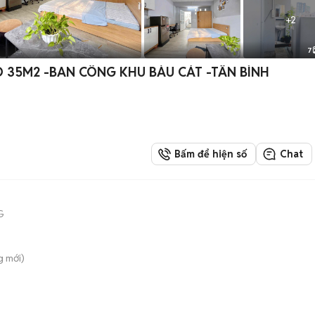
+
2
7
📍CHÍNH CHỦ VỪA TRỐNG PHÒNG SUDIO 35M2 -BAN CÔNG KHU BÀU CÁT -TÂN BÌNH
Bấm để hiện số
Chat
G
g
mới)