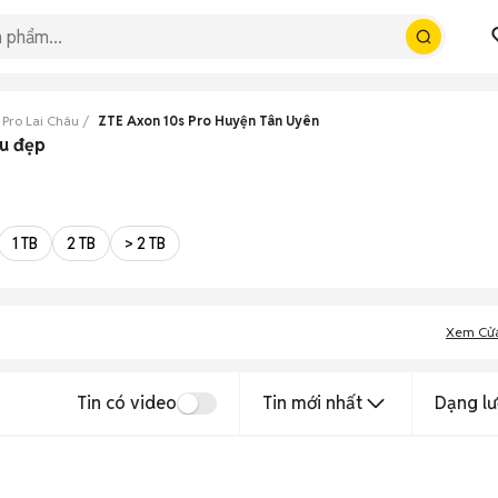
 Pro Lai Châu
ZTE Axon 10s Pro Huyện Tân Uyên
âu đẹp
1 TB
2 TB
> 2 TB
Xem Cử
Tin có video
Tin mới nhất
Dạng lư