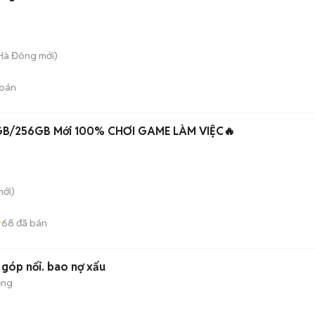
 Hà Đông
mới)
bán
B/256GB Mới 100% CHƠI GAME LÀM VIỆC🔥
ới)
68
đã bán
 góp nối. bao nợ xấu
ộng