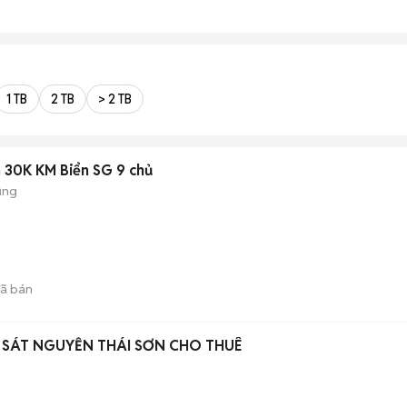
1 TB
2 TB
> 2 TB
 30K KM Biển SG 9 chủ
ụng
ã bán
 SÁT NGUYỄN THÁI SƠN CHO THUÊ