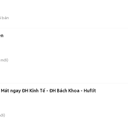
 bán
en
mới)
Mát ngay ĐH Kinh Tế - ĐH Bách Khoa - Huflit
ới)