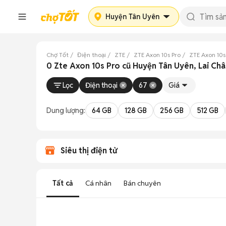
Huyện Tân Uyên
Chợ Tốt
Điện thoại
ZTE
ZTE Axon 10s Pro
ZTE Axon 10s
0 Zte Axon 10s Pro cũ Huyện Tân Uyên, Lai Ch
Lọc
Điện thoại
67
Giá
Dung lượng:
64 GB
128 GB
256 GB
512 GB
Siêu thị điện tử
Tất cả
Cá nhân
Bán chuyên