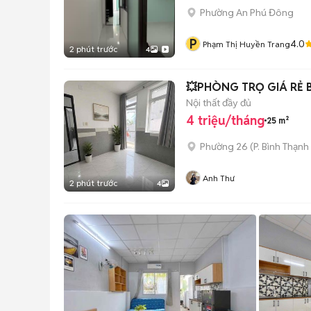
Phường An Phú Đông
P
4.0
Phạm Thị Huyền Trang
2 phút trước
4
💥PHÒNG TRỌ GIÁ RẺ 
Nội thất đầy đủ
4 triệu/tháng
25 m²
Phường 26
(
P. Bình Thạnh
Anh Thư
2 phút trước
4