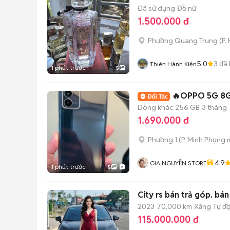
Đã sử dụng
Đồ nữ
1.500.000 đ
Phường Quang Trung
(
P.
5.0
3
đã 
Thiên Hành Kiện
1 phút trước
5
🔥OPPO 5G 8G
Dòng khác
256 GB
3 tháng
1.690.000 đ
Phường 1
(
P. Minh Phụng
m
4.9
GIA NGUYỄN STORE
1 phút trước
5
City rs bán trả góp. bán
2023
70.000 km
Xăng
Tự đ
115.000.000 đ