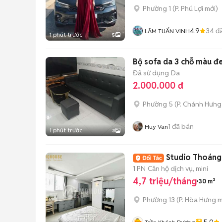
Phường 1
(
P. Phú Lợi
mới)
4.9
34
đã
LÂM TUẤN VINH
1 phút trước
5
Bộ sofa da 3 chỗ màu đ
Đã sử dụng
Da
2.000.000 đ
Phường 5
(
P. Chánh Hưng
1
đã bán
Huy Van
1 phút trước
3
Studio Thoáng 
1 PN
Căn hộ dịch vụ, mini
4,7 triệu/tháng
30 m²
Phường 13
(
P. Hòa Hưng
m
5.0