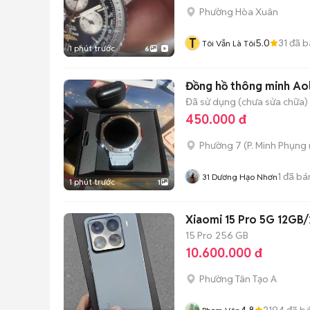
Phường Hòa Xuân
T
5.0
31
đã b
Tôi Vẫn Là Tôi
1 phút trước
6
Đồng hồ thông minh Ao
Đã sử dụng (chưa sửa chữa)
450.000 đ
Phường 7
(
P. Minh Phụng
1
đã bá
31 Dương Hạo Nhơn
1 phút trước
1
Xiaomi 15 Pro 5G 12GB
15 Pro
256 GB
10.600.000 đ
Phường Tân Tạo A
4.8
2194
đã b