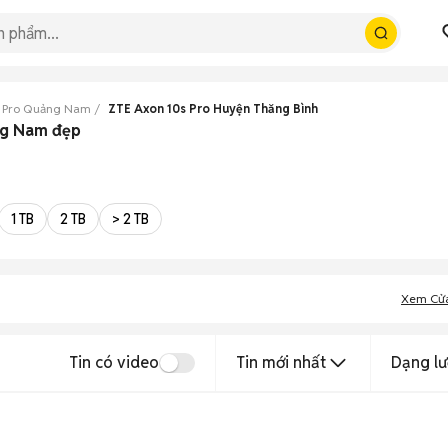
s Pro Quảng Nam
ZTE Axon 10s Pro Huyện Thăng Bình
ng Nam đẹp
1 TB
2 TB
> 2 TB
Xem Cử
Tin có video
Tin mới nhất
Dạng lư