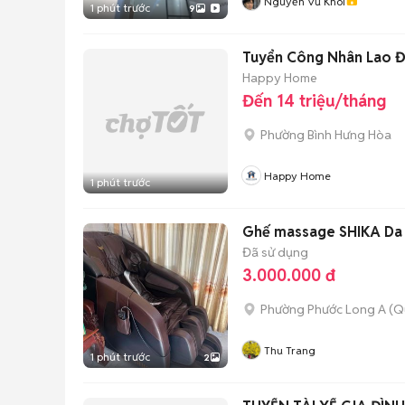
Nguyễn Vũ Khôi
1 phút trước
9
Tuyển Công Nhân Lao Độ
Happy Home
Đến 14 triệu/tháng
Phường Bình Hưng Hòa
Happy Home
1 phút trước
Ghế massage SHIKA Da 
Đã sử dụng
3.000.000 đ
Phường Phước Long A (Q
Thu Trang
1 phút trước
2