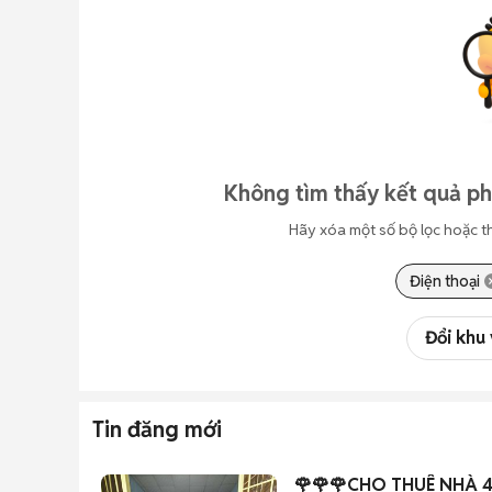
Không tìm thấy kết quả p
Hãy xóa một số bộ lọc hoặc t
Điện thoại
Đổi khu
Tin đăng mới
🌹🌹🌹CHO THUÊ NHÀ 