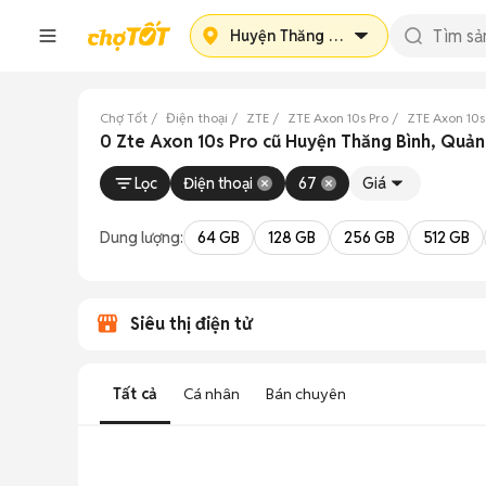
Huyện Thăng Bình
Chợ Tốt
Điện thoại
ZTE
ZTE Axon 10s Pro
ZTE Axon 10
0 Zte Axon 10s Pro cũ Huyện Thăng Bình, Quả
Lọc
Điện thoại
67
Giá
Dung lượng:
64 GB
128 GB
256 GB
512 GB
Siêu thị điện tử
Tất cả
Cá nhân
Bán chuyên