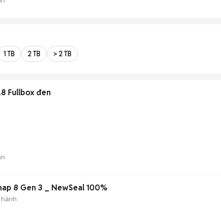
1 TB
2 TB
> 2 TB
.8 Fullbox đen
án
Meizu 21 Pro Snap 8 Gen 3 _ NewSeal 100%
 hành