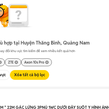
hù hợp tại Huyện Thăng Bình, Quảng Nam
hay đổi khu vực tìm kiếm để xem nhiều kết quả hơn
ZTE
Axon 10s Pro
 vực
Xóa tất cả bộ lọc
4M * 22M GÁC LỬNG 3PNỦ 1WC DƯỚI ĐÂY SUỐT Y HÌNH ẢN