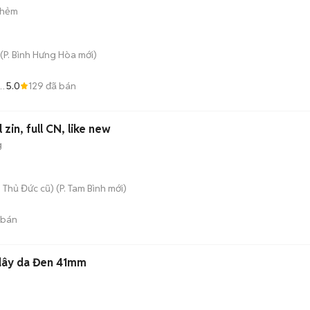
 hẻm
(
P. Bình Hưng Hòa
mới)
5.0
129
đã bán
 zin, full CN, like new
g
 Thủ Đức cũ)
(
P. Tam Bình
mới)
 bán
 dây da Đen 41mm