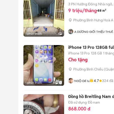
3 PN
Hướng Đông
Nhà ngõ,
9 triệu/tháng
88 m²
Phường Bình Hưng Hoà A
A DƯƠNG GIỚI THIỆU THUÊ
1 phút trước
3
NHÀ MIỄN PHÍ
iPhone 13 Pro 128GB full
iPhone 13 Pro
128 GB
1 thán
Cho tặng
Phường Bình Chiểu (Quận
4.7
324
đã
NGỘ-Dế Iu
1 phút trước
6
Đồng hồ Breitling Nam
Đã sử dụng
Đồ nam
868.000 đ