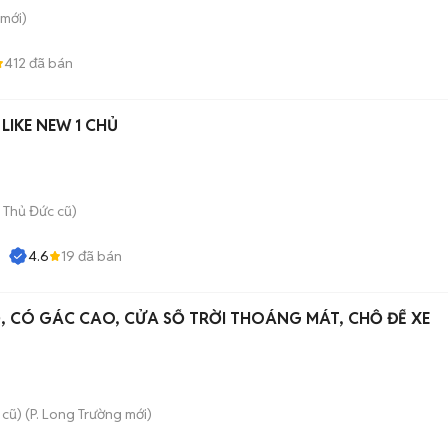
mới)
412
đã bán
 LIKE NEW 1 CHỦ
 Thủ Đức cũ)
4.6
19
đã bán
 CÓ GÁC CAO, CỬA SỔ TRỜI THOÁNG MÁT, CHỖ ĐỂ XE
 cũ)
(
P. Long Trường
mới)