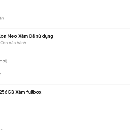
án
lon Neo Xám Đã sử dụng
Còn bảo hành
mới)
n
/256GB Xám fullbox
án