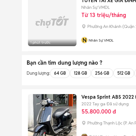
TUYỂN TÀI XẾ GIA ĐÌN
Nhân Sự VMDL
Từ 13 triệu/tháng
Phường An Khánh (Quận 
N
Nhân Sự VMDL
1 phút trước
Bạn cần tìm
dung lượng
nào ?
Dung lượng:
64 GB
128 GB
256 GB
512 GB
Vespa Sprint ABS 2022
2022
Tay ga
Đã sử dụng
55.800.000 đ
Phường Thạnh Lộc
(
P. An