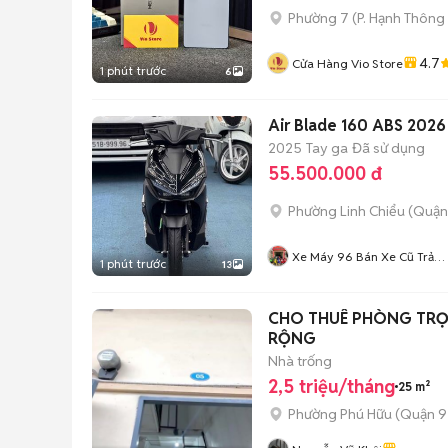
Phường 7
(
P. Hạnh Thông
4.7
Cửa Hàng Vio Store
1 phút trước
6
Air Blade 160 ABS 2026
2025
Tay ga
Đã sử dụng
55.500.000 đ
Phường Linh Chiểu (Quận
Xe Máy 96 Bán Xe Cũ Trả
1 phút trước
13
Góp
CHO THUÊ PHÒNG TRỌ,
RỘNG
Nhà trống
2,5 triệu/tháng
25 m²
Phường Phú Hữu (Quận 9