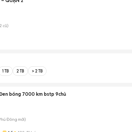
H – QUẬN 2
2 cũ)
1 TB
2 TB
> 2 TB
 Đen bóng 7000 km bstp 9chủ
 Phú Đông
mới)