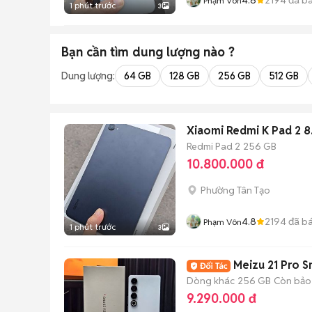
Phạm Vôn
1 phút trước
3
Bạn cần tìm
dung lượng
nào ?
Dung lượng:
64 GB
128 GB
256 GB
512 GB
Xiaomi Redmi K Pad 2 8
Redmi Pad 2
256 GB
10.800.000 đ
Phường Tân Tạo
4.8
2194
đã b
Phạm Vôn
1 phút trước
3
Dòng khác
256 GB
Còn bảo
9.290.000 đ