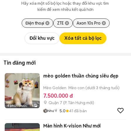
Hãy xóa một số bộ lọc hoặc thay đổi khu vực tìm 
kiếm để xem nhiều kết quả hơn
Điện thoại
ZTE
Axon 10s Pro
Đổi khu vực
Xóa tất cả bộ lọc
Tin đăng mới
mèo golden thuần chủng siêu đẹp
Mèo Golden
Mèo con (dưới 3 tháng tuổi)
7.500.000 đ
Quận 7
(
P. Tân Hưng
mới)
4 phút trước
5
5.0
41
đã bán
Như Ý
Màn hình K-vision Như mới