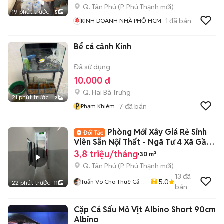
Q. Tân Phú
(
P. Phú Thạnh
mới)
19 phút trước
5
1
đã bán
KINH DOANH NHÀ PHỐ HCM
Bể cá cảnh Kính
Đã sử dụng
10.000 đ
Q. Hai Bà Trưng
21 phút trước
2
P
7
đã bán
Phạm Khiêm
Phòng Mới Xây Giá Rẻ Sinh
Viên Sẵn Nội Thất - Ngã Tư 4 Xã Gần
ĐH VUH
3,8 triệu/tháng
30 m²
Q. Tân Phú
(
P. Phú Thạnh
mới)
13
đã
5.0
Tuấn Võ Cho Thuê Căn
22 phút trước
11
bán
Hộ Phòng Trọ
Cặp Cá Sấu Mỏ Vịt Albino Short 90cm
Albino