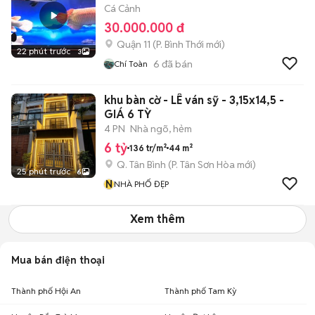
Cá Cảnh
30.000.000 đ
Quận 11
(
P. Bình Thới
mới)
22 phút trước
3
6
đã bán
Chí Toàn
khu bàn cờ - LÊ ván sỹ - 3,15x14,5 -
GIÁ 6 TỲ
4 PN
Nhà ngõ, hẻm
6 tỷ
136 tr/m²
44 m²
Q. Tân Bình
(
P. Tân Sơn Hòa
mới)
25 phút trước
6
N
NHÀ PHỐ ĐẸP
Xem thêm
Mua bán điện thoại
Thành phố Hội An
Thành phố Tam Kỳ