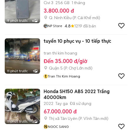
Civi 3
256 GB
1 tháng
3.800.000 đ
Q. Ninh Kiều
(
P. Cái Khế
mới)
9 phút trước
6
4.8
1219
đã bán
NP Store
tuyển 10 phục vụ - 10 tiếp thực
tran thi kim hoang
Đến 35.000 đ/giờ
Quận 5
(
P. Chợ Lớn
mới)
11 phút trước
1
t
Tran Thi Kim Hoang
Honda SH150 ABS 2022 Trắng
40000km
2022
Tay ga
Đã sử dụng
67.000.000 đ
Thị xã Tân Uyên
(
P. Vĩnh Tân
mới)
11 phút trước
2
N
NGOC SANG