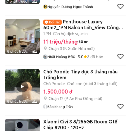
7 phút trước
2
N
Nguyễn Dương Ngọc Thành
Penthouse Luxury
60m2_1PN Balcon Lớn_View Công
Viên Ngay Võ Thị Sáu
1 PN
Căn hộ dịch vụ, mini
11 triệu/tháng
60 m²
Quận 3
(
P. Xuân Hòa
mới)
8 phút trước
11
5.0
3
đã bán
Nhất Hoàng BĐS
Chó Poodle Tiny đực 3 tháng màu
Trắng kem
Chó Poodle
Chó con (dưới 3 tháng tuổi)
1.500.000 đ
Quận 12
(
P. An Phú Đông
mới)
8 phút trước
2
Bảo Khang Trần
Xiaomi Civi 3 8/256GB Room Qtế -
Chip 8200 - 120Hz