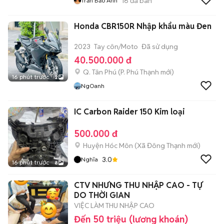
16
đã bán
Trần Bảo Anh
Honda CBR150R Nhập khẩu màu Đen
2023
Tay côn/Moto
Đã sử dụng
40.500.000 đ
Q. Tân Phú
(
P. Phú Thạnh
mới)
16 phút trước
2
NgOanh
IC Carbon Raider 150 Kim loại
500.000 đ
Huyện Hóc Môn
(
Xã Đông Thạnh
mới)
3.0
Nghĩa
16 phút trước
8
CTV NHƯNG THU NHẬP CAO - TỰ
DO THỜI GIAN
VIỆC LÀM THU NHẬP CAO
Đến 50 triệu (lương khoán)