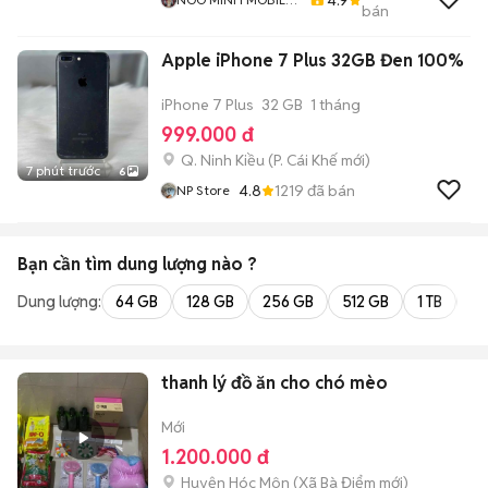
bán
SHOP
Apple iPhone 7 Plus 32GB Đen 100%
iPhone 7 Plus
32 GB
1 tháng
999.000 đ
Q. Ninh Kiều
(
P. Cái Khế
mới)
7 phút trước
6
4.8
1219
đã bán
NP Store
Bạn cần tìm
dung lượng
nào ?
Dung lượng:
64 GB
128 GB
256 GB
512 GB
1 TB
2 
thanh lý đồ ăn cho chó mèo
Mới
1.200.000 đ
Huyện Hóc Môn
(
Xã Bà Điểm
mới)