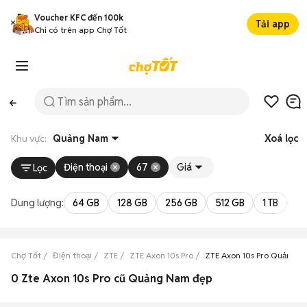
Voucher KFC đến 100k
Tải app
Chỉ có trên app Chợ Tốt
Khu vực:
Quảng Nam
Xoá lọc
Điện thoại
67
Giá
Lọc
Dung lượng:
64 GB
128 GB
256 GB
512 GB
1 TB
2 
Chợ Tốt
Điện thoại
ZTE
ZTE Axon 10s Pro
ZTE Axon 10s Pro Quảng 
0 Zte Axon 10s Pro cũ Quảng Nam đẹp