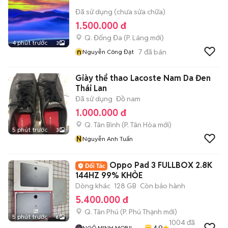
Đã sử dụng (chưa sửa chữa)
1.500.000 đ
Q. Đống Đa
(
P. Láng
mới)
4 phút trước
3
n
7
đã bán
Nguyễn Công Đạt
Giày thể thao Lacoste Nam Da Đen
Thái Lan
Đã sử dụng
Đồ nam
1.000.000 đ
Q. Tân Bình
(
P. Tân Hòa
mới)
5 phút trước
3
N
Nguyễn Anh Tuấn
Oppo Pad 3 FULLBOX 2.8K
144HZ 99% KHỎE
Dòng khác
128 GB
Còn bảo hành
5.400.000 đ
Q. Tân Phú
(
P. Phú Thạnh
mới)
5 phút trước
6
1004
đã
4.9
NGÔ MINH MOBILE