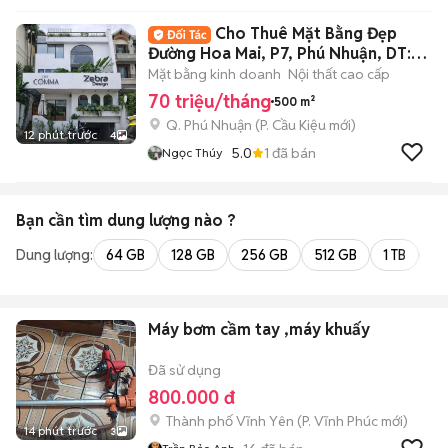
Cho Thuê Mặt Bằng Đẹp
Đường Hoa Mai, P7, Phú Nhuận, DT:
8x20m
Mặt bằng kinh doanh
Nội thất cao cấp
70 triệu/tháng
500 m²
Q. Phú Nhuận
(
P. Cầu Kiệu
mới)
12 phút trước
4
5.0
1
đã bán
Ngọc Thúy
Bạn cần tìm
dung lượng
nào ?
Dung lượng:
64 GB
128 GB
256 GB
512 GB
1 TB
2 
Máy bơm cầm tay ,máy khuấy
Đã sử dụng
800.000 đ
Thành phố Vĩnh Yên
(
P. Vĩnh Phúc
mới)
14 phút trước
3