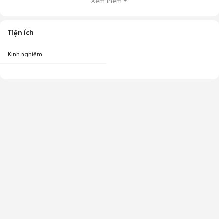
Xem thêm
Tiện ích
Kinh nghiệm