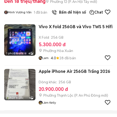
Đến 18 triệu/tháng
Phường 12
(
P. An Hội Tây
mới)
1
đã bán
Bấm để hiện số
Chat
Minh Vương Văn
Vivo X Fold 256GB và Vivo TWS 5 Hifi
X Fold
256 GB
5.300.000 đ
Phường Hòa Xuân
1 phút trước
6
4.0
28
đã bán
Lam
Apple iPhone Air 256GB Trắng 2026
Dòng khác
256 GB
20.900.000 đ
Phường Thạnh Lộc
(
P. An Phú Đông
mới)
1 phút trước
1
Lâm Kelly