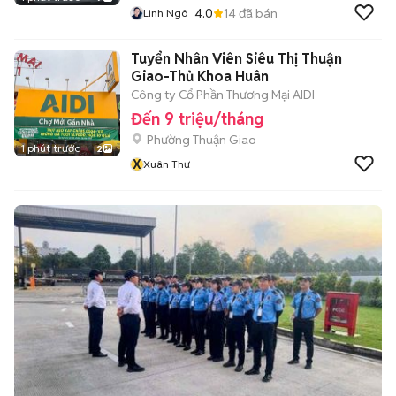
4.0
14
đã bán
Linh Ngô
Tuyển Nhân Viên Siêu Thị Thuận
Giao-Thủ Khoa Huân
Công ty Cổ Phần Thương Mại AIDI
Đến 9 triệu/tháng
Phường Thuận Giao
1 phút trước
2
X
Xuân Thư