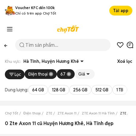
Voucher KFC đến 100k
Tải app
Chỉ có trên app Chợ Tốt
Khu vực:
Hà Tĩnh, Huyện Hương Khê
Xoá lọc
Điện thoại
67
Giá
Lọc
Dung lượng:
64 GB
128 GB
256 GB
512 GB
1 TB
2 
Chợ Tốt
Điện thoại
ZTE
ZTE Axon 11
ZTE Axon 11 Hà Tĩnh
ZTE Axon
0 Zte Axon 11 cũ Huyện Hương Khê, Hà Tĩnh đẹp