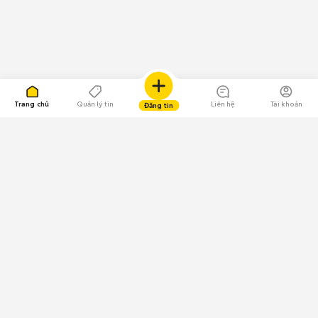
Trang chủ
Quản lý tin
Liên hệ
Tài khoản
Đăng tin
109.000 Bình chọn
Tải ứng dụng Chợ Tốt
Về Chợ Tốt
Quy chế sàn
Chính sách bảo mật
Giải quyết tranh chấp
CÔNG TY TNHH CHỢ TỐT - Người đại diện theo pháp luật: