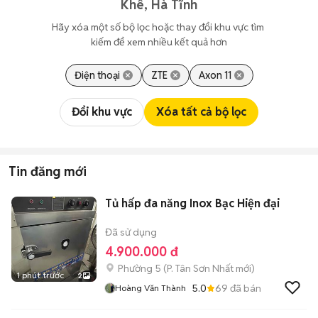
Khê, Hà Tĩnh
Hãy xóa một số bộ lọc hoặc thay đổi khu vực tìm 
kiếm để xem nhiều kết quả hơn
Điện thoại
ZTE
Axon 11
Đổi khu vực
Xóa tất cả bộ lọc
Tin đăng mới
Tủ hấp đa năng Inox Bạc Hiện đại
Đã sử dụng
4.900.000 đ
Phường 5
(
P. Tân Sơn Nhất
mới)
1 phút trước
2
5.0
69
đã bán
Hoàng Văn Thành