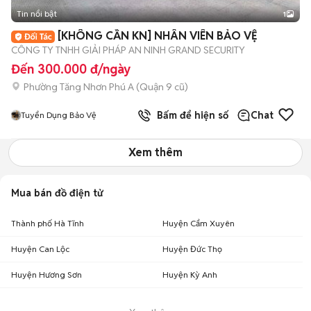
Tin nổi bật
1
[KHÔNG CẦN KN] NHÂN VIÊN BẢO VỆ
CÔNG TY TNHH GIẢI PHÁP AN NINH GRAND SECURITY
Đến 300.000 đ/ngày
Phường Tăng Nhơn Phú A (Quận 9 cũ)
Bấm để hiện số
Chat
Tuyển Dụng Bảo Vệ
Xem thêm
Mua bán đồ điện tử
Thành phố Hà Tĩnh
Huyện Cẩm Xuyên
Huyện Can Lộc
Huyện Đức Thọ
Huyện Hương Sơn
Huyện Kỳ Anh