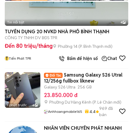
Tin nổi bật
4
TUYỂN DỤNG 20 NVKD NHÀ PHỐ BÌNH THẠNH
CÔNG TY TNHH DV BĐS TPR
Đến 80 triệu/tháng
Phường 14
(
P. Bình Thạnh
mới)
T
Bấm để hiện số
Chat
Tiến Phát TPR
Samsung Galaxy S26 Utral
12/256g fullbox liknew
Galaxy S26 Ultra
256 GB
23.850.000 đ
Phường Dư Hàng Kênh
(
P. Lê Chân
mới)
1 phút trước
6
969
đã
4.4
Anhhoangmobile165
bán
NHÂN VIÊN CHUYỂN PHÁT NHANH