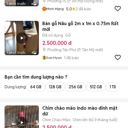
Phường 15
(
P. An Hội Đông
mới)
1 phút trước
2
5.0
2
đã bán
Minh Mạng
Bàn gỗ Nâu gỗ 2m x 1m x 0.75m Rất
mới
Đã sử dụng
Gỗ
2.500.000 đ
Phường Tân Phú
(
P. Tân Mỹ
mới)
1 phút trước
4
S
1
đã bán
Soo Hyun
Bạn cần tìm
dung lượng
nào ?
Dung lượng:
64 GB
128 GB
256 GB
512 GB
1 TB
2 
Chim chào mào Indo mào đinh mặt
dữ
Chim Chào Mào
Chim lớn (từ 3 tháng tuổi)
2.500.000 đ