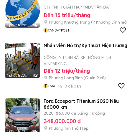
CTY TNHH GIẢI PHÁP TMDV TÂN ĐẠT
Đến 15 triệu/tháng
Phường Khương Trung
(
P. Khương Đình
mới)
1 phút trước
1
T
TANDATPOST
Nhân viên Hỗ trợ Kỹ thuật Hiện trường
CÔNG TY TNHH BÃI XE THÔNG MINH
VINPARKING
Đến 12 triệu/tháng
1 phút trước
1
Phường Long Bình (Quận 9 cũ)
T
3
đã bán
Thái Huy
Ford Ecosport Titanium 2020 Nâu
86000 km
2020
86.000 km
Xăng
Tự động
348.000.000 đ
Phường Tân Thới Hiệp
1 phút trước
9