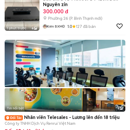
Nguyên zin
300.000 đ
Phường 26
(
P. Bình Thạnh
mới)
1.0
127
đã bán
Kiên BXMĐ
1 phút trước
6
Tin nổi bật
6
+
2
Nhân viên Telesales - Lương lên đến 18 triệu
Công ty TNHH Dịch Vụ Renrui Việt Nam