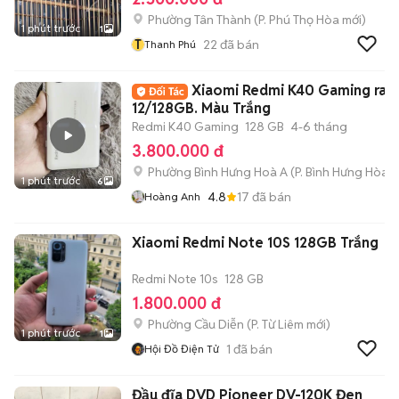
Phường Tân Thành
(
P. Phú Thọ Hòa
mới)
1 phút trước
1
T
22
đã bán
Thanh Phú
Xiaomi Redmi K40 Gaming ram
12/128GB. Màu Trắng
Redmi K40 Gaming
128 GB
4-6 tháng
3.800.000 đ
Phường Bình Hưng Hoà A
(
P. Bình Hưng Hòa
m
1 phút trước
6
4.8
17
đã bán
Hoàng Anh
Xiaomi Redmi Note 10S 128GB Trắng
Redmi Note 10s
128 GB
1.800.000 đ
Phường Cầu Diễn
(
P. Từ Liêm
mới)
1 phút trước
1
1
đã bán
Hội Đồ Điện Tử
Đầu đĩa DVD Pioneer DV-120K Đen