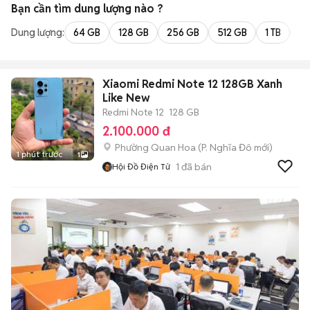
Bạn cần tìm
dung lượng
nào ?
Dung lượng:
64 GB
128 GB
256 GB
512 GB
1 TB
2 
Xiaomi Redmi Note 12 128GB Xanh
Like New
Redmi Note 12
128 GB
2.100.000 đ
Phường Quan Hoa
(
P. Nghĩa Đô
mới)
1 phút trước
1
1
đã bán
Hội Đồ Điện Tử