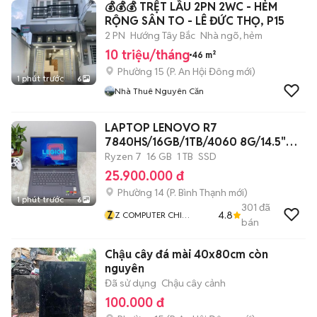
💰💰💰 TRỆT LẦU 2PN 2WC - HẺM
RỘNG SÂN TO - LÊ ĐỨC THỌ, P15
2 PN
Hướng Tây Bắc
Nhà ngõ, hẻm
10 triệu/tháng
46 m²
Phường 15
(
P. An Hội Đông
mới)
1 phút trước
6
Nhà Thuê Nguyên Căn
LAPTOP LENOVO R7
7840HS/16GB/1TB/4060 8G/14.5"
2K8
Ryzen 7
16 GB
1 TB
SSD
25.900.000 đ
Phường 14
(
P. Bình Thạnh
mới)
1 phút trước
6
301
đã
Z
4.8
Z COMPUTER CHI
bán
NHÁNH BÌNH THẠNH
Chậu cây đá mài 40x80cm còn
nguyên
Đã sử dụng
Chậu cây cảnh
100.000 đ