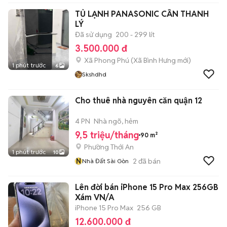
TỦ LẠNH PANASONIC CẦN THANH
LÝ
Đã sử dụng
200 - 299 lít
3.500.000 đ
Xã Phong Phú
(
Xã Bình Hưng
mới)
1 phút trước
6
Skshdhd
Cho thuê nhà nguyên căn quận 12
4 PN
Nhà ngõ, hẻm
9,5 triệu/tháng
90 m²
Phường Thới An
1 phút trước
10
N
2
đã bán
Nhà Đất Sài Gòn
Lên đời bán iPhone 15 Pro Max 256GB
Xám VN/A
iPhone 15 Pro Max
256 GB
12.600.000 đ