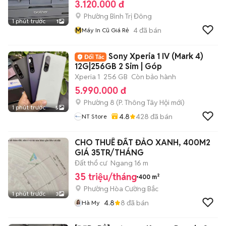
3.120.000 đ
Phường Bình Trị Đông
1 phút trước
1
M
4
đã bán
Máy In Cũ Giá Rẻ
Sony Xperia 1 IV (Mark 4)
12G|256GB 2 Sim | Góp
Xperia 1
256 GB
Còn bảo hành
5.990.000 đ
Phường 8
(
P. Thông Tây Hội
mới)
1 phút trước
5
4.8
428
đã bán
NT Store
CHO THUÊ ĐẤT ĐẢO XANH, 400M2
GIÁ 35TR/THÁNG
Đất thổ cư
Ngang 16 m
35 triệu/tháng
400 m²
Phường Hòa Cường Bắc
1 phút trước
3
4.8
8
đã bán
Hà My