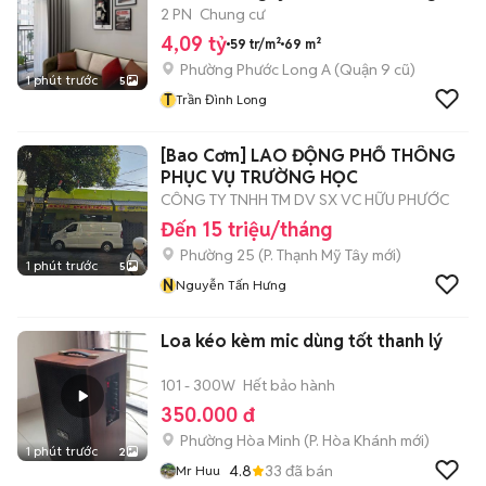
2 PN
Chung cư
4,09 tỷ
59 tr/m²
69 m²
Phường Phước Long A (Quận 9 cũ)
1 phút trước
5
T
Trần Đình Long
[Bao Cơm] LAO ĐỘNG PHỔ THÔNG
PHỤC VỤ TRƯỜNG HỌC
CÔNG TY TNHH TM DV SX VC HỮU PHƯỚC
Đến 15 triệu/tháng
Phường 25
(
P. Thạnh Mỹ Tây
mới)
1 phút trước
5
N
Nguyễn Tấn Hưng
Loa kéo kèm mic dùng tốt thanh lý
101 - 300W
Hết bảo hành
350.000 đ
Phường Hòa Minh
(
P. Hòa Khánh
mới)
1 phút trước
2
4.8
33
đã bán
Mr Huu