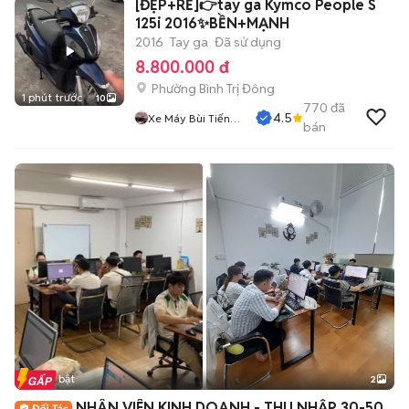
[ĐẸP+RẺ]👉tay ga Kymco People S
125i 2016✨BỀN+MẠNH
2016
Tay ga
Đã sử dụng
8.800.000 đ
Phường Bình Trị Đông
1 phút trước
10
770
đã
4.5
Xe Máy Bùi Tiến
bán
Dũng
Tin nổi bật
2
NHÂN VIÊN KINH DOANH - THU NHẬP 30-50