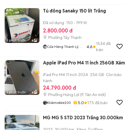
Tủ đông Sanaky 150 lít Trắng
Đã sử dụng
150 - 199 lít
2.800.000 đ
Phường Tây Thạnh
1 phút trước
6
1534
đã
4.6
Cửa Hàng Thanh Lý
bán
Đồ Cũ
Apple iPad Pro M4 11 inch 256GB Xám
iPad Pro M4 11 inch 2024
256 GB
Còn bảo
hành
24.790.000 đ
1 phút trước
6
Phường Hưng Lợi
(
P. Tân An
mới)
5.0
175
đã bán
Khảimoblie233
MG MG 5 STD 2023 Trắng 30.000km
2023
30.000 km
Xăng
Tự động