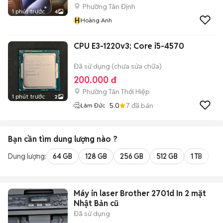
Phường Tân Định
1 phút trước
4
H
Hoàng Anh
CPU E3-1220v3; Core i5-4570
Đã sử dụng (chưa sửa chữa)
200.000 đ
Phường Tân Thới Hiệp
1 phút trước
2
5.0
7
đã bán
Lâm Đức
Bạn cần tìm
dung lượng
nào ?
Dung lượng:
64 GB
128 GB
256 GB
512 GB
1 TB
2 
Máy in laser Brother 2701d In 2 mặt
Nhật Bản cũ
Đã sử dụng