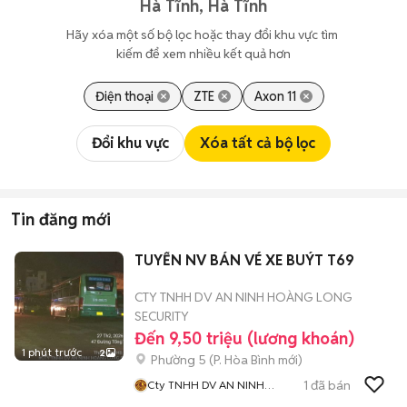
Hà Tĩnh, Hà Tĩnh
Hãy xóa một số bộ lọc hoặc thay đổi khu vực tìm 
kiếm để xem nhiều kết quả hơn
Điện thoại
ZTE
Axon 11
Đổi khu vực
Xóa tất cả bộ lọc
Tin đăng mới
TUYỂN NV BÁN VÉ XE BUÝT T69
CTY TNHH DV AN NINH HOÀNG LONG
SECURITY
Đến 9,50 triệu (lương khoán)
1 phút trước
2
Phường 5
(
P. Hòa Bình
mới)
1
đã bán
Cty TNHH DV AN NINH
HOÀNG LONG SECURITY