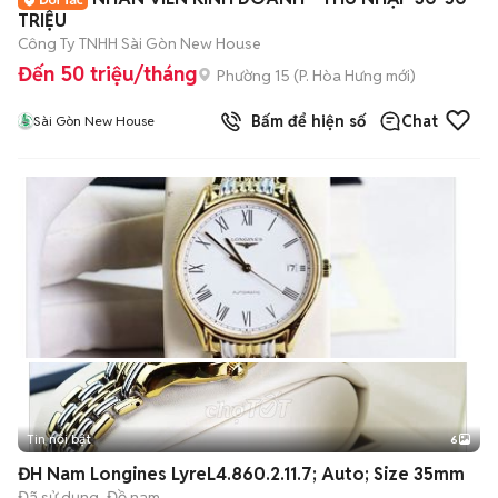
TRIỆU
Công Ty TNHH Sài Gòn New House
Đến 50 triệu/tháng
Phường 15
(
P. Hòa Hưng
mới)
Bấm để hiện số
Chat
Sài Gòn New House
Tin nổi bật
6
+
2
ĐH Nam Longines LyreL4.860.2.11.7; Auto; Size 35mm
Đã sử dụng
Đồ nam