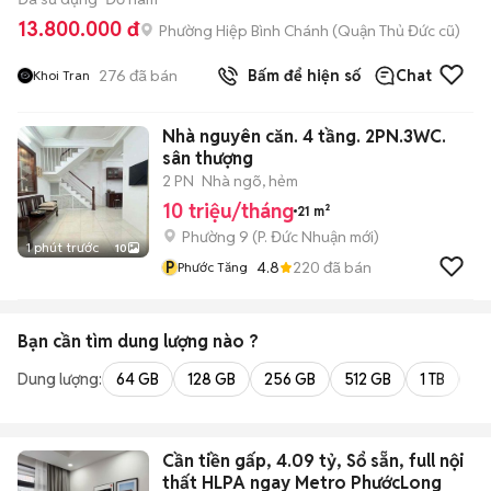
13.800.000 đ
Phường Hiệp Bình Chánh (Quận Thủ Đức cũ)
276
đã bán
Bấm để hiện số
Chat
Khoi Tran
Nhà nguyên căn. 4 tầng. 2PN.3WC.
sân thượng
2 PN
Nhà ngõ, hẻm
10 triệu/tháng
21 m²
Phường 9
(
P. Đức Nhuận
mới)
1 phút trước
10
P
4.8
220
đã bán
Phước Tăng
Bạn cần tìm
dung lượng
nào ?
Dung lượng:
64 GB
128 GB
256 GB
512 GB
1 TB
2 
Cần tiền gấp, 4.09 tỷ, Sổ sẵn, full nội
thất HLPA ngay Metro PhướcLong