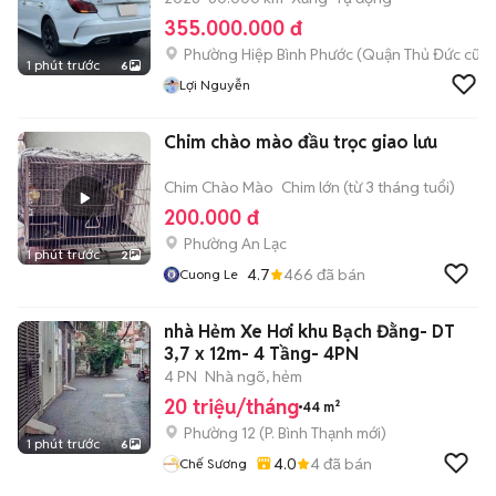
355.000.000 đ
Phường Hiệp Bình Phước (Quận Thủ Đức cũ)
1 phút trước
6
Lợi Nguyễn
Chim chào mào đầu trọc giao lưu
Chim Chào Mào
Chim lớn (từ 3 tháng tuổi)
200.000 đ
Phường An Lạc
1 phút trước
2
4.7
466
đã bán
Cuong Le
nhà Hẻm Xe Hơi khu Bạch Đằng- DT
3,7 x 12m- 4 Tầng- 4PN
4 PN
Nhà ngõ, hẻm
20 triệu/tháng
44 m²
Phường 12
(
P. Bình Thạnh
mới)
1 phút trước
6
4.0
4
đã bán
Chế Sương