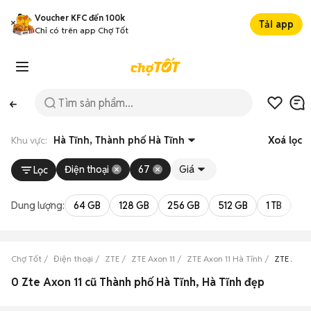
Voucher KFC đến 100k
Tải app
Chỉ có trên app Chợ Tốt
Khu vực:
Hà Tĩnh, Thành phố Hà Tĩnh
Xoá lọc
Điện thoại
67
Giá
Lọc
Dung lượng:
64 GB
128 GB
256 GB
512 GB
1 TB
2 
Chợ Tốt
Điện thoại
ZTE
ZTE Axon 11
ZTE Axon 11 Hà Tĩnh
ZTE Axon
0 Zte Axon 11 cũ Thành phố Hà Tĩnh, Hà Tĩnh đẹp