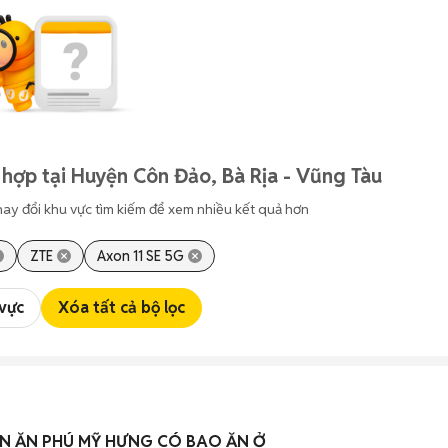
hợp tại Huyện Côn Đảo, Bà Rịa - Vũng Tàu
hay đổi khu vực tìm kiếm để xem nhiều kết quả hơn
ZTE
Axon 11 SE 5G
 vực
Xóa tất cả bộ lọc
ÁN ĂN PHÚ MỸ HƯNG CÓ BAO ĂN Ở