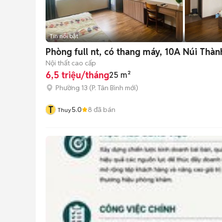
Tin nổi bật
Phòng full nt, có thang máy, 10A Núi Thàn
Nội thất cao cấp
6,5 triệu/tháng
25 m²
Phường 13
(
P. Tân Bình
mới)
T
5.0
8
đã bán
Thuy