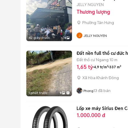
JELLY NGUYEN
Thương lượng
Phường Tân Hưng
JELLY NGUYEN
42 giây trước
2
Đất nền full thổ cư đức 
Đất thổ cư
Ngang 10 m
1,65 tỷ
4,9 tr/m²
337 m²
Xã Hòa Khánh Đông
13
đã bán
Phong
1 phút trước
9
Lốp xe máy Sirius Đen C
1.000.000 đ