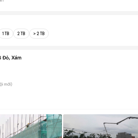
1 TB
2 TB
> 2 TB
B Đỏ, Xám
ội
mới)