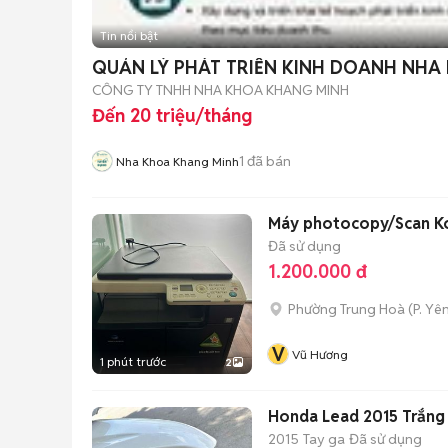
Tin nổi bật
QUẢN LÝ PHÁT TRIỂN KINH DOANH NHA
CÔNG TY TNHH NHA KHOA KHANG MINH
Đến 20 triệu/tháng
1
đã bán
Nha Khoa Khang Minh
Máy photocopy/Scan Ko
Đã sử dụng
1.200.000 đ
Phường Trung Hoà
(
P. Yê
V
Vũ Hương
1 phút trước
2
Honda Lead 2015 Trắng
2015
Tay ga
Đã sử dụng