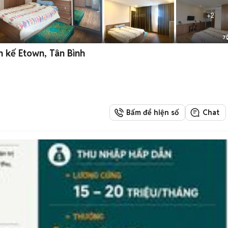
+
2
7
h kế Etown, Tân Bình
Bấm để hiện số
Chat