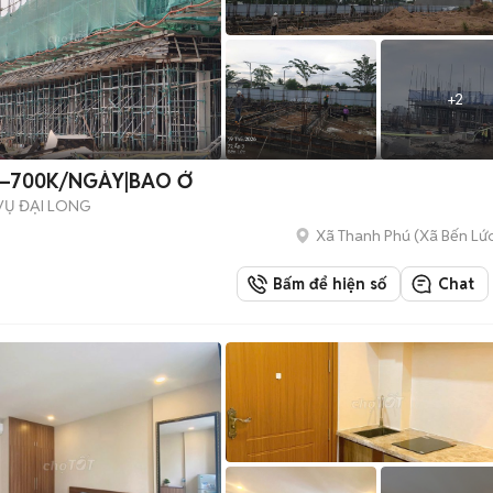
+
2
K–700K/NGÀY|BAO Ở
VỤ ĐẠI LONG
Xã Thanh Phú
(
Xã Bến Lứ
Bấm để hiện số
Chat