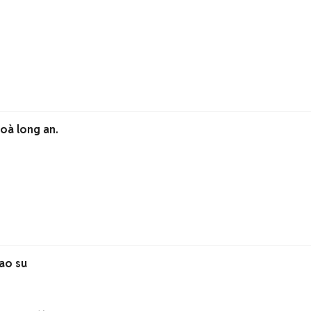
hoà long an.
ao su