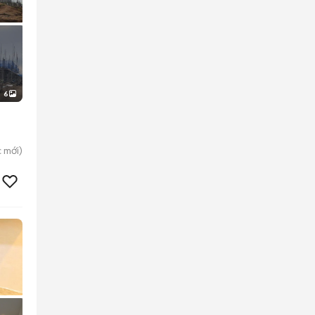
6
c
mới)