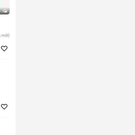
1
n
mới)