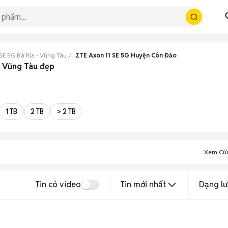
 SE 5G Bà Rịa - Vũng Tàu
ZTE Axon 11 SE 5G Huyện Côn Đảo
- Vũng Tàu đẹp
1 TB
2 TB
> 2 TB
Xem Cử
Tin có video
Tin mới nhất
Dạng lư