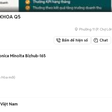
 KHOA Q5
Phường 11
(
P. Chợ Lớ
Bấm để hiện số
Chat
nica Minolta Bizhub-165
n Hòa
mới)
 Việt Nam