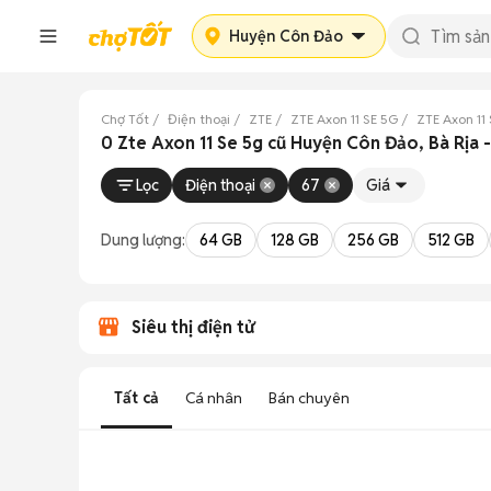
Huyện Côn Đảo
Chợ Tốt
Điện thoại
ZTE
ZTE Axon 11 SE 5G
ZTE Axon 11
0 Zte Axon 11 Se 5g cũ Huyện Côn Đảo, Bà Rịa 
Lọc
Điện thoại
67
Giá
Dung lượng:
64 GB
128 GB
256 GB
512 GB
Siêu thị điện tử
Tất cả
Cá nhân
Bán chuyên