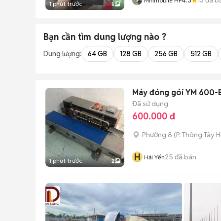
Minmobile HP
1 phút trước
5
Bạn cần tìm
dung lượng
nào ?
Dung lượng:
64 GB
128 GB
256 GB
512 GB
Máy đóng gói YM 600-
Đã sử dụng
600.000 đ
Phường 8
(
P. Thông Tây H
H
25
đã bán
Hải Yến
1 phút trước
2