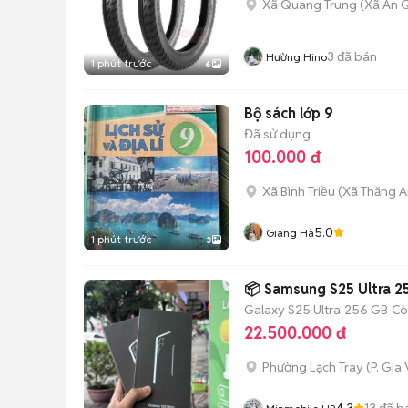
Xã Quang Trung
(
Xã An 
3
đã bán
Hường Hino
1 phút trước
6
Bộ sách lớp 9
Đã sử dụng
100.000 đ
Xã Bình Triều
(
Xã Thăng A
5.0
Giang Hà
1 phút trước
3
📦 Samsung S25 Ultra 
Galaxy S25 Ultra
256 GB
Cò
22.500.000 đ
Phường Lạch Tray
(
P. Gia
4.3
13
đã b