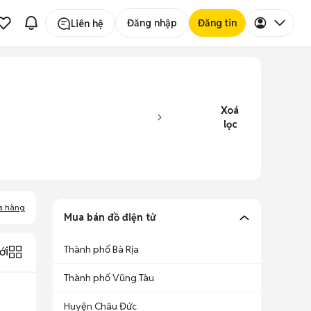
Đăng nhập
Đăng tin
Liên hệ
Xoá
lọc
a hàng
Mua bán đồ điện tử
Thành phố Bà Rịa
ới
Thành phố Vũng Tàu
Huyện Châu Đức