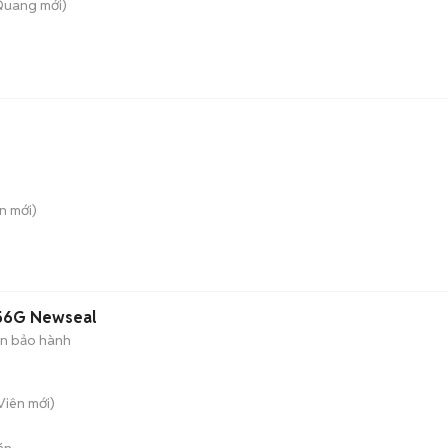
Quang
mới)
n
mới)
256G Newseal
n bảo hành
 Viên
mới)
án