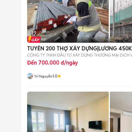
Tin nổi bật
TUYỂN 200 THỢ XÂY DỰNG|LƯƠNG 450
CÔNG TY TNHH ĐẦU TƯ XÂY DỰNG THƯƠNG MẠI DỊCH 
Đến 700.000 đ/ngày
1.0
Trí Nguyễn