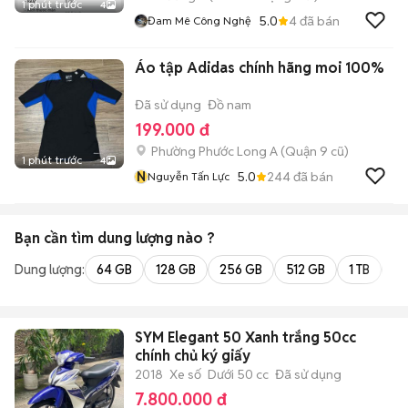
1 phút trước
4
5.0
4
đã bán
Đam Mê Công Nghệ
Áo tập Adidas chính hãng moi 100%
Đã sử dụng
Đồ nam
199.000 đ
Phường Phước Long A (Quận 9 cũ)
1 phút trước
4
N
5.0
244
đã bán
Nguyễn Tấn Lực
Bạn cần tìm
dung lượng
nào ?
Dung lượng:
64 GB
128 GB
256 GB
512 GB
1 TB
2 
SYM Elegant 50 Xanh trắng 50cc
chính chủ ký giấy
2018
Xe số
Dưới 50 cc
Đã sử dụng
7.800.000 đ