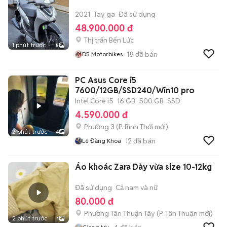
2021
Tay ga
Đã sử dụng
48.900.000 đ
Thị trấn Bến Lức
1 phút trước
5
18
đã bán
D5 Motorbikes
PC Asus Core i5
7600/12GB/SSD240/Win10 pro
Intel Core i5
16 GB
500 GB
SSD
4.590.000 đ
Phường 3
(
P. Bình Thới
mới)
2 phút trước
4
12
đã bán
Lê Đăng Khoa
Áo khoác Zara Dày vừa size 10-12kg
Đã sử dụng
Cả nam và nữ
80.000 đ
Phường Tân Thuận Tây
(
P. Tân Thuận
mới)
2 phút trước
1