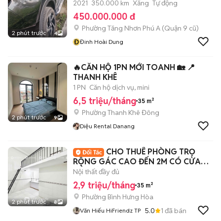
2021
350.000 km
Xăng
Tự động
450.000.000 đ
Phường Tăng Nhơn Phú A (Quận 9 cũ)
2 phút trước
4
Đ
Đinh Hoài Dung
🔥CĂN HỘ 1PN MỚI TOANH 🏡 📍
THANH KHÊ
1 PN
Căn hộ dịch vụ, mini
6,5 triệu/tháng
35 m²
Phường Thanh Khê Đông
2 phút trước
9
Diệu Rental Danang
CHO THUÊ PHÒNG TRỌ
RỘNG GÁC CAO ĐẾN 2M CÓ CỬA
SỔ TRỜI NGAY AEON MALL
Nội thất đầy đủ
2,9 triệu/tháng
35 m²
Phường Bình Hưng Hòa
2 phút trước
8
5.0
1
đã bán
Văn Hiếu HiFriendz TP