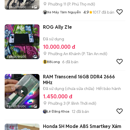
Phường 11
(
P. Phú Thọ
mới)
1 phút trước
8
4.9
1017
đã bán
Xe Máy Tâm Nguyễn
ROG Ally Z1e
Đã sử dụng
10.000.000 đ
Phường An Khánh
(
P. Tân An
mới)
1 phút trước
1
B
6
đã bán
BBLong
RAM Transcend 16GB DDR4 2666
MHz
Đã sử dụng (chưa sửa chữa)
Hết bảo hành
1.450.000 đ
Phường 3
(
P. Bình Thới
mới)
1 phút trước
1
12
đã bán
Lê Đăng Khoa
Honda SH Mode ABS Smartkey Xám