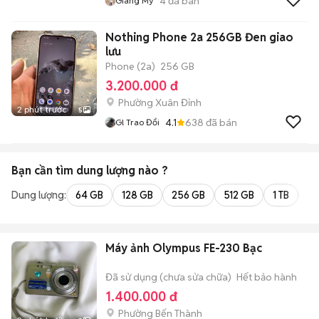
4
đã bán
Giang My
Nothing Phone 2a 256GB Đen giao
lưu
Phone (2a)
256 GB
3.200.000 đ
Phường Xuân Đỉnh
2 phút trước
5
4.1
638
đã bán
Gl Trao Đổi
Bạn cần tìm
dung lượng
nào ?
Dung lượng:
64 GB
128 GB
256 GB
512 GB
1 TB
2 
Máy ảnh Olympus FE-230 Bạc
Đã sử dụng (chưa sửa chữa)
Hết bảo hành
1.400.000 đ
Phường Bến Thành