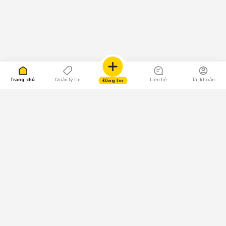
Trang chủ
Quản lý tin
Liên hệ
Tài khoản
Đăng tin
109.000 Bình chọn
Tải ứng dụng Chợ Tốt
Về Chợ Tốt
Quy chế sàn
Chính sách bảo mật
Giải quyết tranh chấp