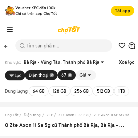
Voucher KFC đến 100k
Tải app
Chỉ có trên app Chợ Tốt
Khu vực:
Bà Rịa - Vũng Tàu, Thành phố Bà Rịa
Xoá lọc
Điện thoại
67
Giá
Lọc
Dung lượng:
64 GB
128 GB
256 GB
512 GB
1 TB
2 
Chợ Tốt
Điện thoại
ZTE
ZTE Axon 11 SE 5G
ZTE Axon 11 SE 5G Bà Rịa 
0 Zte Axon 11 Se 5g cũ Thành phố Bà Rịa, Bà Rịa - Vũng Tàu đẹp