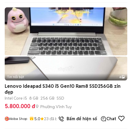
Tin nổi bật
6
+
2
Lenovo Ideapad S340 i5 Gen10 Ram8 SSD256GB zin
đẹp
Intel Core i5
8 GB
256 GB
SSD
5.800.000 đ
Phường Vĩnh Tuy
5.0
23
đã bán
Bấm để hiện số
Chat
Akiba Shop