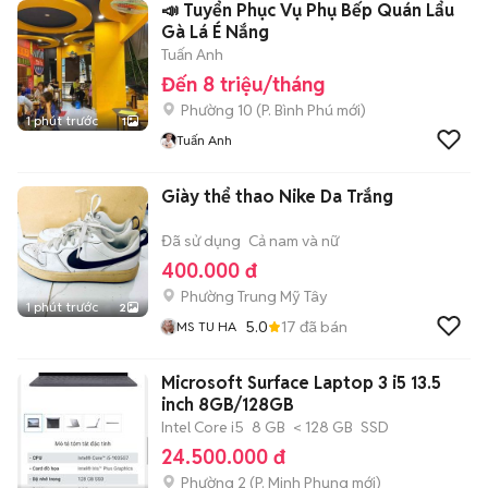
📣 Tuyển Phục Vụ Phụ Bếp Quán Lẩu
Gà Lá É Nắng
Tuấn Anh
Đến 8 triệu/tháng
Phường 10
(
P. Bình Phú
mới)
1 phút trước
1
Tuấn Anh
Giày thể thao Nike Da Trắng
Đã sử dụng
Cả nam và nữ
400.000 đ
Phường Trung Mỹ Tây
1 phút trước
2
5.0
17
đã bán
MS TU HA
Microsoft Surface Laptop 3 i5 13.5
inch 8GB/128GB
Intel Core i5
8 GB
< 128 GB
SSD
24.500.000 đ
Phường 2
(
P. Minh Phụng
mới)