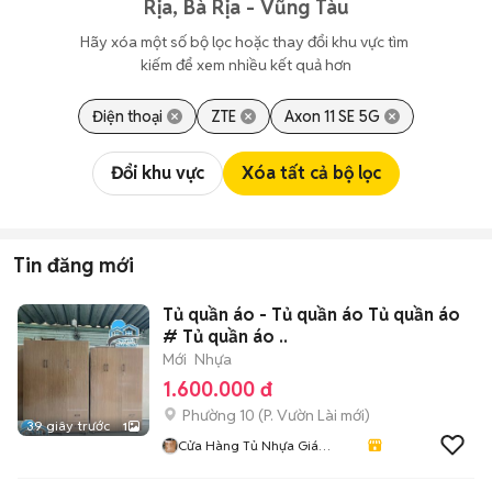
Rịa, Bà Rịa - Vũng Tàu
Hãy xóa một số bộ lọc hoặc thay đổi khu vực tìm 
kiếm để xem nhiều kết quả hơn
Điện thoại
ZTE
Axon 11 SE 5G
Đổi khu vực
Xóa tất cả bộ lọc
Tin đăng mới
Tủ quần áo - Tủ quần áo Tủ quần áo
# Tủ quần áo ..
Mới
Nhựa
1.600.000 đ
Phường 10
(
P. Vườn Lài
mới)
39 giây trước
1
Cửa Hàng Tủ Nhựa Giá
Xưởng