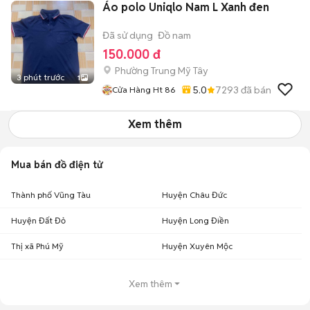
Áo polo Uniqlo Nam L Xanh đen
Đã sử dụng
Đồ nam
150.000 đ
Phường Trung Mỹ Tây
3 phút trước
1
5.0
7293
đã bán
Cửa Hàng Ht 86
Xem thêm
Mua bán đồ điện tử
Thành phố Vũng Tàu
Huyện Châu Đức
Huyện Đất Đỏ
Huyện Long Điền
Thị xã Phú Mỹ
Huyện Xuyên Mộc
Xem thêm