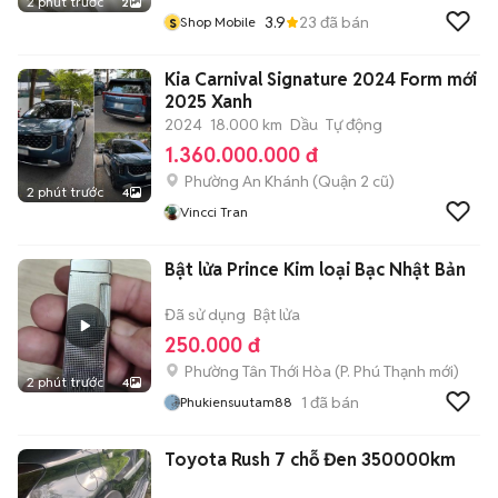
2 phút trước
2
s
3.9
23
đã bán
Shop Mobile
Kia Carnival Signature 2024 Form mới
2025 Xanh
2024
18.000 km
Dầu
Tự động
1.360.000.000 đ
Phường An Khánh (Quận 2 cũ)
2 phút trước
4
Vincci Tran
Bật lửa Prince Kim loại Bạc Nhật Bản
Đã sử dụng
Bật lửa
250.000 đ
Phường Tân Thới Hòa
(
P. Phú Thạnh
mới)
2 phút trước
4
1
đã bán
Phukiensuutam88
Toyota Rush 7 chỗ Đen 350000km