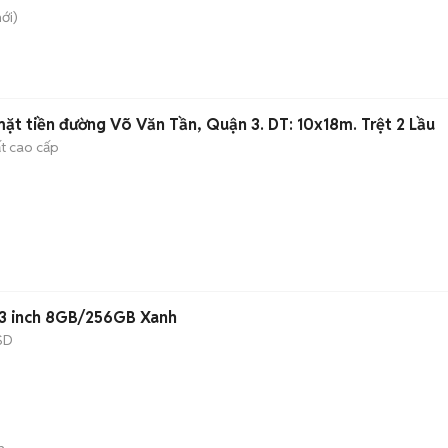
ới)
ặt tiền đường Võ Văn Tần, Quận 3. DT: 10x18m. Trệt 2 Lầu
ất cao cấp
 Dragonfly i5 13.3 inch 8GB/256GB Xanh
SD
n