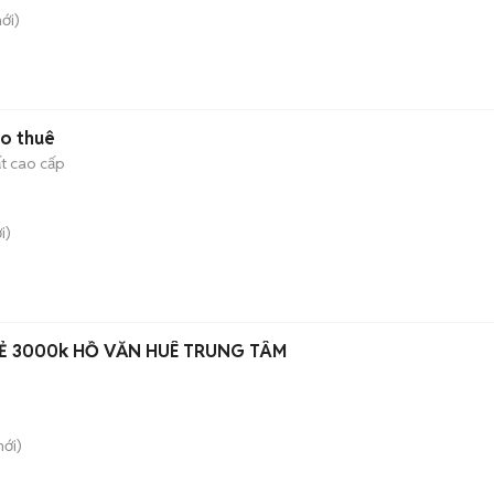
ới)
ho thuê
ất cao cấp
i)
PHÒNG TRỌ MỚI GIÁ RẺ 3000k HỒ VĂN HUÊ TRUNG TÂM
ới)