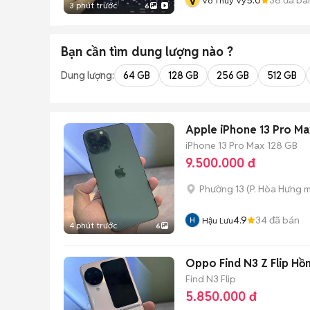
V
Võ Thuý Vy
3 phút trước
6
Bạn cần tìm
dung lượng
nào ?
Dung lượng:
64 GB
128 GB
256 GB
512 GB
Apple iPhone 13 Pro Ma
iPhone 13 Pro Max
128 GB
9.500.000 đ
Phường 13
(
P. Hòa Hưng
m
4.9
34
đã bán
Hậu Lưu
4 phút trước
6
Oppo Find N3 Z Flip Hồ
Find N3 Flip
5.850.000 đ