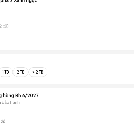
lpha 2 Xanh ngọc
2 cũ)
1 TB
2 TB
> 2 TB
g hồng Bh 6/2027
 bảo hành
ới)