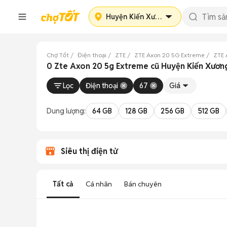
Huyện Kiến Xương
Chợ Tốt
Điện thoại
ZTE
ZTE Axon 20 5G Extreme
ZTE 
0 Zte Axon 20 5g Extreme cũ Huyện Kiến Xương
Lọc
Điện thoại
67
Giá
Dung lượng:
64 GB
128 GB
256 GB
512 GB
Siêu thị điện tử
Tất cả
Cá nhân
Bán chuyên