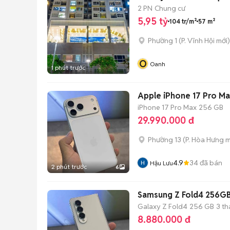
2 PN
Chung cư
5,95 tỷ
104 tr/m²
57 m²
Phường 1
(
P. Vĩnh Hội
mới)
O
Oanh
1 phút trước
Apple iPhone 17 Pro Ma
iPhone 17 Pro Max
256 GB
29.990.000 đ
Phường 13
(
P. Hòa Hưng
m
4.9
34
đã bán
Hậu Lưu
2 phút trước
6
Samsung Z Fold4 256GB
Galaxy Z Fold4
256 GB
3 t
8.880.000 đ