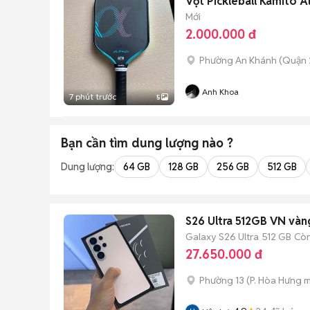
Vợt Pickleball Kamito A
Mới
2.000.000 đ
Phường An Khánh (Quận 
Anh Khoa
7 phút trước
5
Bạn cần tìm
dung lượng
nào ?
Dung lượng:
64 GB
128 GB
256 GB
512 GB
S26 Ultra 512GB VN vàn
Galaxy S26 Ultra
512 GB
Còn
27.650.000 đ
Phường 13
(
P. Hòa Hưng
m