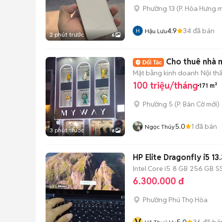
Phường 13
(
P. Hòa Hưng
m
4.9
34
đã bán
Hậu Lưu
2 phút trước
6
Cho thuê nhà m
Mặt bằng kinh doanh
Nội th
100 triệu/tháng
171 m²
Phường 5
(
P. Bàn Cờ
mới)
5.0
1
đã bán
Ngọc Thúy
3 phút trước
8
HP Elite
Intel Core i5
8 GB
256 GB
S
6.300.000 đ
Phường Phú Thọ Hòa
5.0
36
đã bá