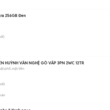
tra 256GB Đen
ới)
ỀN HUỲNH VĂN NGHỆ GÒ VẤP 3PN 2WC 12TR
ặt phố, mặt tiền
ới)
bán