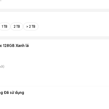
1 TB
2 TB
> 2 TB
x 128GB Xanh lá
ới)
ng Đã sử dụng