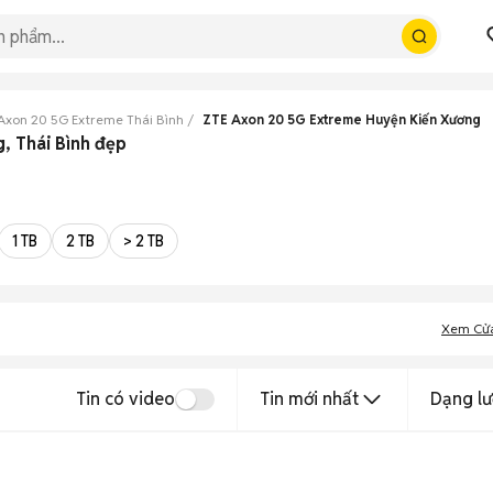
Axon 20 5G Extreme Thái Bình
ZTE Axon 20 5G Extreme Huyện Kiến Xương
, Thái Bình đẹp
1 TB
2 TB
> 2 TB
Xem Cử
Tin có video
Tin mới nhất
Dạng lư