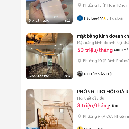
Phường 13
(
P. Hòa Hưng
m
4.9
34
đã bán
Hậu Lưu
5 phút trước
6
mặt bằng kinh doanh c
Mặt bằng kinh doanh
Nội th
50 triệu/tháng
4000 m²
Phường 10
(
P. Bình Phú
mớ
NGHIÊM VĂN HIỆP
5 phút trước
10
Nội thất đầy đủ
3 triệu/tháng
18 m²
Phường 9
(
P. Đức Nhuận
m