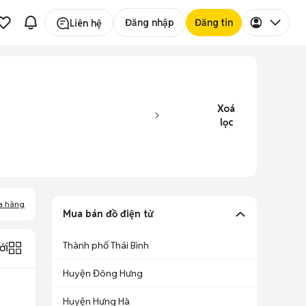
Đăng nhập
Đăng tin
Liên hệ
Xoá
lọc
a hàng
Mua bán đồ điện tử
Thành phố Thái Bình
ới
Huyện Đông Hưng
Huyện Hưng Hà