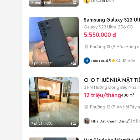
L
Lê Cảnh Diễn
6 phút trước
5
Samsung Galaxy S23 Ul
Galaxy S23 Ultra
256 GB
5.550.000 đ
Phường 13
(
P. Hòa Hưng
m
4.9
34
đã bán
Hậu Lưu
7 phút trước
4
CHO THUÊ NHÀ MẶT TI
3 PN
Hướng Đông Bắc
Nhà m
12 triệu/tháng
100 m²
Phường 12
(
P. An Hội Tây
m
51
đã 
Nhà Đất Khánh Đăng
7 phút trước
8