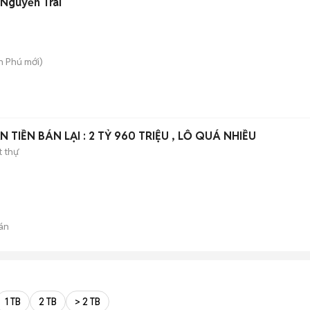
 Nguyễn Trãi
An Phú
mới)
LÚC MUA 3,5 TỶ GIỜ CẦN TIỀN BÁN LẠI : 2 TỶ 960 TRIỆU , LỖ QUÁ NHIỀU
t thự
án
1 TB
2 TB
> 2 TB