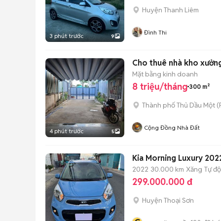
Huyện Thanh Liêm
Đình Thi
3 phút trước
9
Cho thuê nhà kho xưởn
Mặt bằng kinh doanh
8 triệu/tháng
300 m²
Thành phố Thủ Dầu Một
(
Cộng Đồng Nhà Đất
4 phút trước
5
Kia Morning Luxury 20
2022
30.000 km
Xăng
Tự đ
299.000.000 đ
Huyện Thoại Sơn