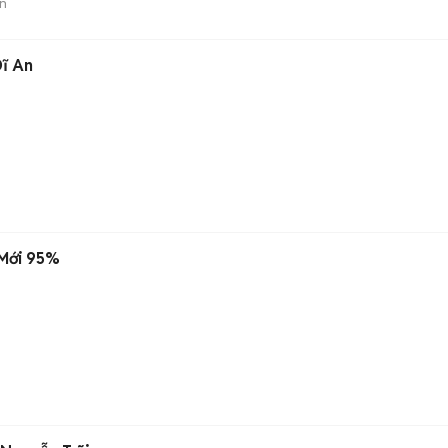
n
Dĩ An
 Mới 95%