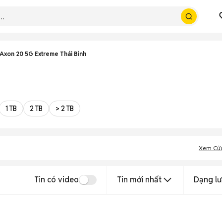
Axon 20 5G Extreme Thái Bình
1 TB
2 TB
> 2 TB
Xem Cử
Tin có video
Tin mới nhất
Dạng lư