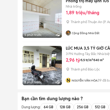
Phòng trọ máy lạnh 105
Nhà trống
1,89 triệu/tháng
Thành phố Thuận An
(
P. 
Cộng Đồng Nhà Đất
5 phút trước
4
3 PN
Hướng Tây Bắc
Nhà biệ
2,96 tỷ
5,5 tr/m²
540 m²
Thành phố Bảo Lộc
N
39
đã b
NGUYỄN VĂN HÒA
5 phút trước
8
Bạn cần tìm
dung lượng
nào ?
Dung lượng:
64 GB
128 GB
256 GB
512 GB