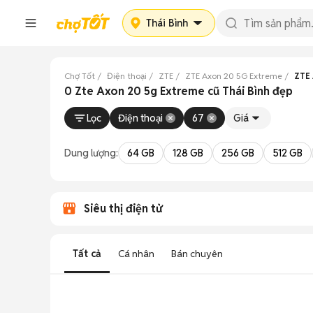
Thái Bình
Chợ Tốt
Điện thoại
ZTE
ZTE Axon 20 5G Extreme
ZTE 
0 Zte Axon 20 5g Extreme cũ Thái Bình đẹp
Lọc
Điện thoại
67
Giá
Dung lượng:
64 GB
128 GB
256 GB
512 GB
Siêu thị điện tử
Tất cả
Cá nhân
Bán chuyên