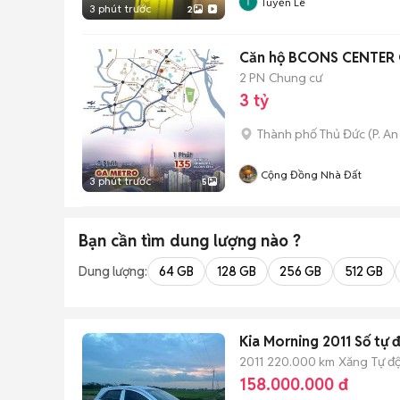
Tuyển Lê
3 phút trước
2
Căn hộ BCONS CENTER C
2 PN
Chung cư
3 tỷ
Thành phố Thủ Đức
(
P. A
Cộng Đồng Nhà Đất
3 phút trước
5
Bạn cần tìm
dung lượng
nào ?
Dung lượng:
64 GB
128 GB
256 GB
512 GB
Kia Morning 2011 Số tự 
2011
220.000 km
Xăng
Tự đ
158.000.000 đ