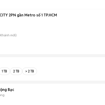
ITY 2PN gần Metro số 1 TP.HCM
n Khánh
mới)
1 TB
2 TB
> 2 TB
động Bạc
ộng