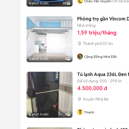
C
128
đã bá
Châu Văn Quyền
4 phút trước
20
Phòng trọ gần Vincom 
Nhà trống
1,59 triệu/tháng
Thành phố Dĩ An
Cộng Đồng Nhà Đất
4 phút trước
4
Tủ lạnh Aqua 236L Đen
Đã sử dụng
200 - 299 lít
4.500.000 đ
Huyện Nhà Bè
T
Thanh
4 phút trước
4