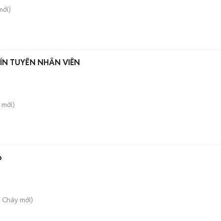
ới)
ÍN TUYỂN NHÂN VIÊN
mới)
o
ãi Cháy
mới)