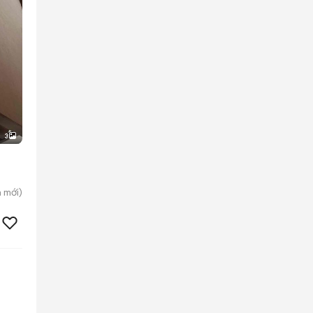
3
h
mới)