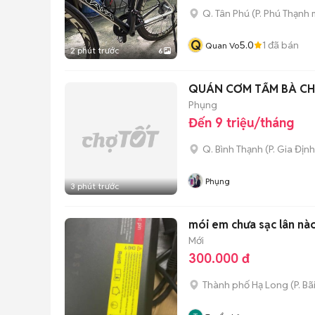
Q. Tân Phú
(
P. Phú Thạnh
m
Q
5.0
1
đã bán
Quan Vo
2 phút trước
6
QUÁN CƠM TẤM BÀ CH
Phụng
Đến 9 triệu/tháng
Q. Bình Thạnh
(
P. Gia Định
Phụng
3 phút trước
mói em chưa sạc lân nà
Mới
300.000 đ
Thành phố Hạ Long
(
P. B