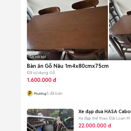
Tin nổi bật
Bàn ăn Gỗ Nâu 1m4x80cmx75cm
Đã sử dụng
Gỗ
1.600.000 đ
P
5
đã bán
Phương
Xe đạp đua HASA Cabon
Xe đạp thể thao
Đài Loan
M 
22.000.000 đ