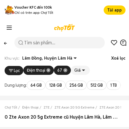
Voucher KFC đến 100k
Tải app
Chỉ có trên app Chợ Tốt
Khu vực:
Lâm Đồng, Huyện Lâm Hà
Xoá lọc
Điện thoại
67
Giá
Lọc
Dung lượng:
64 GB
128 GB
256 GB
512 GB
1 TB
2 
Chợ Tốt
Điện thoại
ZTE
ZTE Axon 20 5G Extreme
ZTE Axon 20 5G 
0 Zte Axon 20 5g Extreme cũ Huyện Lâm Hà, Lâm Đồng đẹp