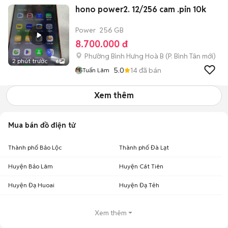
hono power2. 12/256 cam .pin 10k
Power
256 GB
8.700.000 đ
Phường Bình Hưng Hoà B
(
P. Bình Tân
mới)
2 phút trước
6
5.0
14
đã bán
Tuấn Lâm
Xem thêm
Mua bán đồ điện tử
Thành phố Bảo Lộc
Thành phố Đà Lạt
Huyện Bảo Lâm
Huyện Cát Tiên
Huyện Đạ Huoai
Huyện Đạ Tẻh
Xem thêm