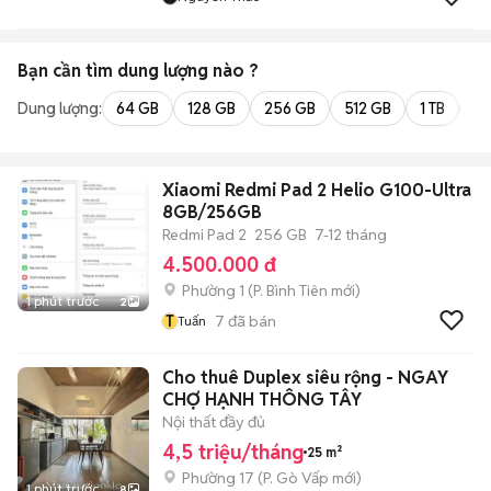
Bạn cần tìm
dung lượng
nào ?
Dung lượng:
64 GB
128 GB
256 GB
512 GB
1 TB
2 
Xiaomi Redmi Pad 2 Helio G100-Ultra
8GB/256GB
Redmi Pad 2
256 GB
7-12 tháng
4.500.000 đ
Phường 1
(
P. Bình Tiên
mới)
1 phút trước
2
T
7
đã bán
Tuấn
Cho thuê Duplex siêu rộng - NGAY
CHỢ HẠNH THÔNG TÂY
Nội thất đầy đủ
4,5 triệu/tháng
25 m²
Phường 17
(
P. Gò Vấp
mới)
1 phút trước
8