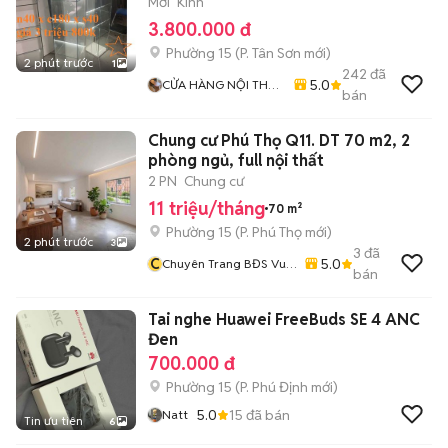
Mới
Kính
3.800.000 đ
Phường 15
(
P. Tân Sơn
mới)
2 phút trước
1
242
đã
5.0
CỬA HÀNG NỘI THẤT
bán
GIÁ XƯỞNG 77
Chung cư Phú Thọ Q11. DT 70 m2, 2
phòng ngủ, full nội thất
2 PN
Chung cư
11 triệu/tháng
70 m²
Phường 15
(
P. Phú Thọ
mới)
2 phút trước
3
3
đã
C
5.0
Chuyên Trang BĐS Vu
bán
Thi Hoa
Tai nghe Huawei FreeBuds SE 4 ANC
Đen
700.000 đ
Phường 15
(
P. Phú Định
mới)
5.0
15
đã bán
Natt
Tin ưu tiên
6