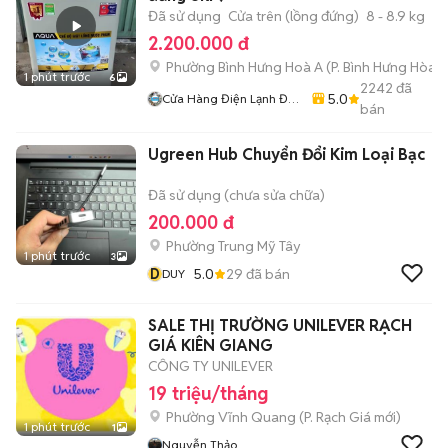
Đã sử dụng
Cửa trên (lồng đứng)
8 - 8.9 kg
2.200.000 đ
Phường Bình Hưng Hoà A
(
P. Bình Hưng Hòa
m
1 phút trước
6
2242
đã
5.0
Cửa Hàng Điện Lạnh Đức
bán
An
Ugreen Hub Chuyển Đổi Kim Loại Bạc
Đã sử dụng (chưa sửa chữa)
200.000 đ
Phường Trung Mỹ Tây
1 phút trước
3
D
5.0
29
đã bán
DUY
SALE THỊ TRƯỜNG UNILEVER RẠCH
GIÁ KIÊN GIANG
CÔNG TY UNILEVER
19 triệu/tháng
Phường Vĩnh Quang
(
P. Rạch Giá
mới)
1 phút trước
1
Nguyễn Thảo