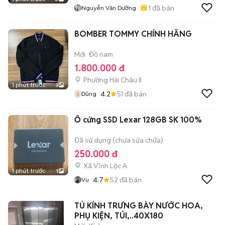
1
đã bán
Nguyễn Văn Dưỡng
BOMBER TOMMY CHÍNH HÃNG
Mới
Đồ nam
1.800.000 đ
Phường Hải Châu II
1 phút trước
3
4.2
51
đã bán
Dũng
Ổ cứng SSD Lexar 128GB SK 100%
Đã sử dụng (chưa sửa chữa)
250.000 đ
Xã Vĩnh Lộc A
1 phút trước
1
4.7
52
đã bán
Vu
TỦ KÍNH TRƯNG BÀY NƯỚC HOA,
PHỤ KIỆN, TÚI,..40X180