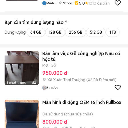
5.0
1010
đã bán
Minh Tuấn Store
Bạn cần tìm
dung lượng
nào ?
Dung lượng:
64 GB
128 GB
256 GB
512 GB
1 TB
2 
Bàn làm việc Gỗ công nghiệp Nâu có
hộc tủ
Mới
Gỗ
950.000 đ
Xã Xuân Thới Thượng
(
Xã Bà Điểm
mới)
1 phút trước
3
Bao An
Màn hình di động OEM 16 inch Fullbox
Đã sử dụng (chưa sửa chữa)
800.000 đ