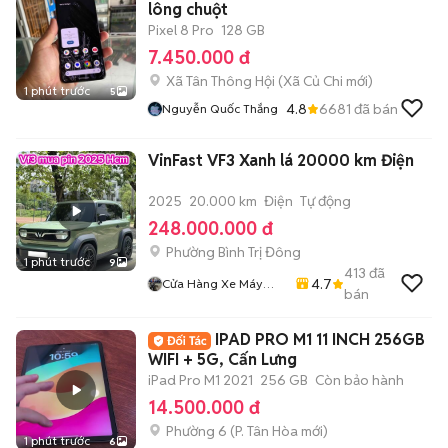
lông chuột
Pixel 8 Pro
128 GB
7.450.000 đ
Xã Tân Thông Hội
(
Xã Củ Chi
mới)
1 phút trước
5
4.8
6681
đã bán
Nguyễn Quốc Thắng
VinFast VF3 Xanh lá 20000 km Điện
2025
20.000 km
Điện
Tự động
248.000.000 đ
Phường Bình Trị Đông
1 phút trước
9
413
đã
4.7
Cửa Hàng Xe Máy
bán
Trung 50cc
IPAD PRO M1 11 INCH 256GB
WIFI + 5G, Cấn Lưng
iPad Pro M1 2021
256 GB
Còn bảo hành
14.500.000 đ
Phường 6
(
P. Tân Hòa
mới)
1 phút trước
6