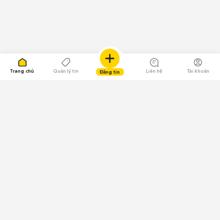
Trang chủ
Quản lý tin
Liên hệ
Tài khoản
Đăng tin
109.000 Bình chọn
Tải ứng dụng Chợ Tốt
Về Chợ Tốt
Quy chế sàn
Chính sách bảo mật
Giải quyết tranh chấp
CÔNG TY TNHH CHỢ TỐT - Người đại diện theo pháp luật: