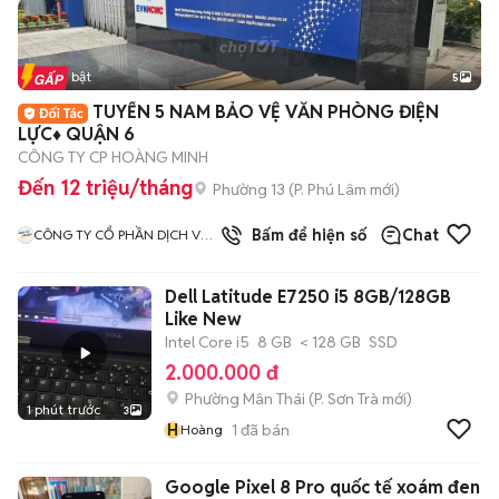
Tin nổi bật
5
TUYỂN 5 NAM BẢO VỆ VĂN PHÒNG ĐIỆN
LỰC♦️ QUẬN 6
CÔNG TY CP HOÀNG MINH
Đến 12 triệu/tháng
Phường 13
(
P. Phú Lâm
mới)
Bấm để hiện số
Chat
CÔNG TY CỔ PHẦN DỊCH VỤ
HOÀNG MINH SG
Dell Latitude E7250 i5 8GB/128GB
Like New
Intel Core i5
8 GB
< 128 GB
SSD
2.000.000 đ
Phường Mân Thái
(
P. Sơn Trà
mới)
1 phút trước
3
H
1
đã bán
Hoàng
Google Pixel 8 Pro quốc tế xoám đen