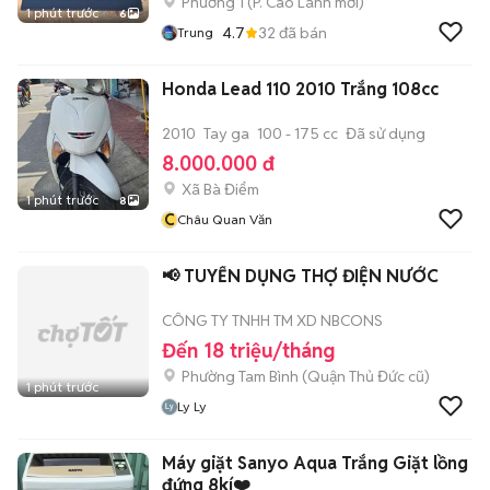
Phường 1
(
P. Cao Lãnh
mới)
1 phút trước
6
4.7
32
đã bán
Trung
Honda Lead 110 2010 Trắng 108cc
2010
Tay ga
100 - 175 cc
Đã sử dụng
8.000.000 đ
Xã Bà Điểm
1 phút trước
8
C
Châu Quan Văn
📢 TUYỂN DỤNG THỢ ĐIỆN NƯỚC
CÔNG TY TNHH TM XD NBCONS
Đến 18 triệu/tháng
Phường Tam Bình (Quận Thủ Đức cũ)
1 phút trước
Ly Ly
Máy giặt Sanyo Aqua Trắng Giặt lồng
đứng 8kí❤️