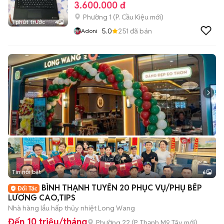
3.600.000 đ
Phường 1
(
P. Cầu Kiệu
mới)
1 phút trước
4
5.0
251
đã bán
Adoni
Tin nổi bật
6
+
2
BÌNH THẠNH TUYỂN 20 PHỤC VỤ/PHỤ BẾP
LƯƠNG CAO,TIPS
Nhà hàng lẩu hấp thủy nhiệt Long Wang
Đến 10 triệu/tháng
Phường 22
(
P. Thạnh Mỹ Tây
mới)