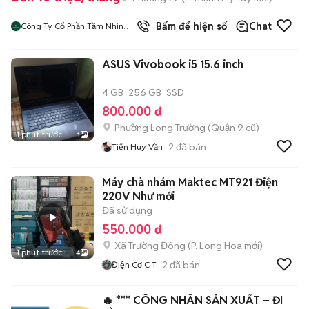
Bấm để hiện số
Chat
Công Ty Cổ Phần Tầm Nhìn
Quôc Tế Aladdin
ASUS Vivobook i5 15.6 inch
4 GB
256 GB
SSD
800.000 đ
Phường Long Trường (Quận 9 cũ)
1 phút trước
1
2
đã bán
Tiến Huy Văn
Máy chà nhám Maktec MT921 Điện
220V Như mới
Đã sử dụng
550.000 đ
Xã Trường Đông
(
P. Long Hoa
mới)
1 phút trước
4
2
đã bán
Điện Cơ C T
🔥 *** CÔNG NHÂN SẢN XUẤT – ĐI