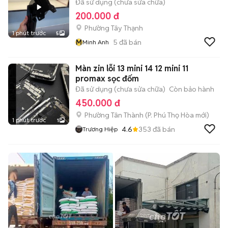
Đã sử dụng (chưa sửa chữa)
200.000 đ
Phường Tây Thạnh
1 phút trước
5
M
5
đã bán
Minh Anh
Màn zin lỗi 13 mini 14 12 mini 11
promax sọc đốm
Đã sử dụng (chưa sửa chữa)
Còn bảo hành
450.000 đ
Phường Tân Thành
(
P. Phú Thọ Hòa
mới)
1 phút trước
1
4.6
353
đã bán
Trương Hiệp