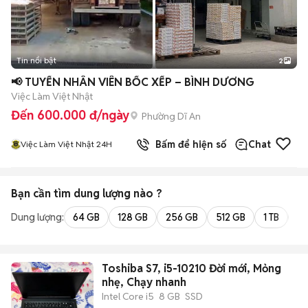
Tin nổi bật
2
📢 TUYỂN NHÂN VIÊN BỐC XẾP – BÌNH DƯƠNG
Việc Làm Việt Nhật
Đến 600.000 đ/ngày
Phường Dĩ An
Bấm để hiện số
Chat
Việc Làm Việt Nhật 24H
Bạn cần tìm
dung lượng
nào ?
Dung lượng:
64 GB
128 GB
256 GB
512 GB
1 TB
2 
Toshiba S7, i5-10210 Đời mới, Mỏng
nhẹ, Chạy nhanh
Intel Core i5
8 GB
SSD