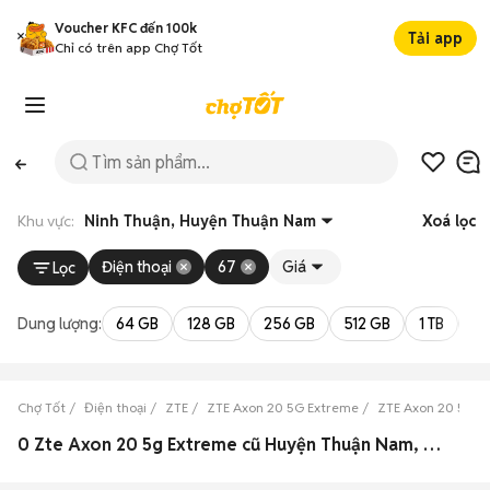
Voucher KFC đến 100k
Tải app
Chỉ có trên app Chợ Tốt
Khu vực:
Ninh Thuận, Huyện Thuận Nam
Xoá lọc
Điện thoại
67
Giá
Lọc
Dung lượng:
64 GB
128 GB
256 GB
512 GB
1 TB
2 
Chợ Tốt
Điện thoại
ZTE
ZTE Axon 20 5G Extreme
ZTE Axon 20 5G E
0 Zte Axon 20 5g Extreme cũ Huyện Thuận Nam, Ninh Thuận đẹp