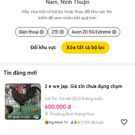
Nam, Ninh Thuận
Hãy xóa một số bộ lọc hoặc thay đổi khu vực tìm 
kiếm để xem nhiều kết quả hơn
Điện thoại
ZTE
Axon 20 5G Extreme
Đổi khu vực
Xóa tất cả bộ lọc
Tin đăng mới
2 e we jap. Gà zin chưa đụng chạm
Gà Tre
Gà lớn (từ 3 tháng tuổi)
600.000 đ
Phường Bình Hưng Hòa
39 giây trước
4
n
4.8
1739
đã bán
Ng Minh Tri