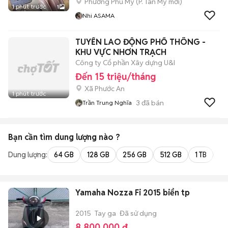
Phường Phú Mỹ
(
P. Tân Mỹ
mới)
1 phút trước
1
Nhi ASAMA
TUYỂN LAO ĐỘNG PHỔ THÔNG -
KHU VỰC NHƠN TRẠCH
Công ty Cổ phần Xây dựng U&I
Đến 15 triệu/tháng
Xã Phước An
1 phút trước
3
đã bán
Trần Trung Nghĩa
Bạn cần tìm
dung lượng
nào ?
Dung lượng:
64 GB
128 GB
256 GB
512 GB
1 TB
2 
Yamaha Nozza Fi 2015 biển tp
2015
Tay ga
Đã sử dụng
8.800.000 đ