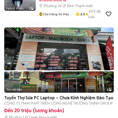
Phường 26
(
P. Bình Thạnh
mới)
1 phút trước
7
459
đã
C
4.9
Cửa Hàng Xe Máy
bán
Văn Vũ
Tin nổi bật
5
Tuyển Thợ Sửa PC Laptop – Chưa Kinh Nghiệm Đào Tạo
CÔNG TY TNHH PHÁT TRIỂN CÔNG NGHỆ TRƯỜNG THỊNH GROUP
Đến 20 triệu (lương khoán)
Phường 1
(
P. Hạnh Thông
mới)