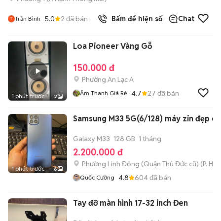
5.0
2
đã bán
Bấm để hiện số
Chat
Trần Bình
Loa Pioneer Vàng Gỗ
150.000 đ
Phường An Lạc A
4.7
27
đã bán
Âm Thanh Giá Rẻ
1 phút trước
2
Samsung M33 5G(6/128) máy zin đẹp ch
Galaxy M33
128 GB
1 tháng
2.200.000 đ
Phường Linh Đông (Quận Thủ Đức cũ)
(
P. Hiệ
1 phút trước
6
4.8
604
đã bán
Quốc Cường
Tay đỡ màn hình 17-32 inch Đen