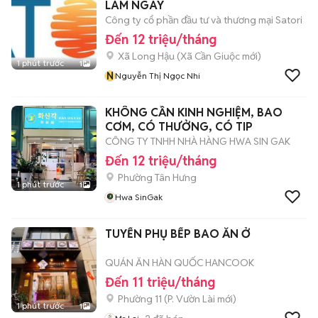
LÀM NGAY
Công ty cổ phần đầu tư và thương mại Satori
Đến 12 triệu/tháng
Xã Long Hậu
(
Xã Cần Giuộc
mới)
1 phút trước
1
N
Nguyễn Thị Ngọc Nhi
KHÔNG CẦN KINH NGHIỆM, BAO
CƠM, CÓ THƯỞNG, CÓ TIP
CÔNG TY TNHH NHÀ HÀNG HWA SIN GAK
Đến 12 triệu/tháng
Phường Tân Hưng
1 phút trước
1
Hwa SinGak
TUYỂN PHỤ BẾP BAO ĂN Ở
QUÁN ĂN HÀN QUỐC HANCOOK
Đến 11 triệu/tháng
Phường 11
(
P. Vườn Lài
mới)
1 phút trước
1