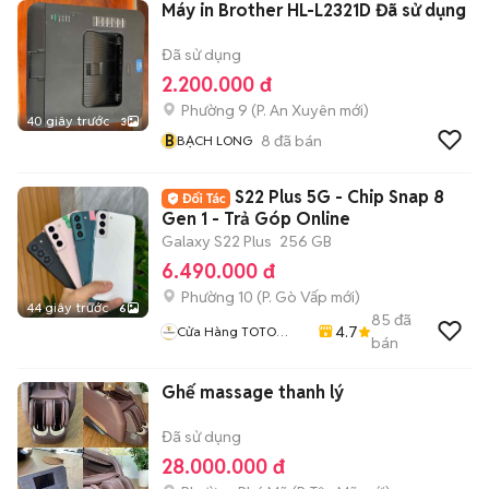
Máy in Brother HL-L2321D Đã sử dụng
Đã sử dụng
2.200.000 đ
Phường 9
(
P. An Xuyên
mới)
40 giây trước
3
B
8
đã bán
BẠCH LONG
S22 Plus 5G - Chip Snap 8
Gen 1 - Trả Góp Online
Galaxy S22 Plus
256 GB
6.490.000 đ
Phường 10
(
P. Gò Vấp
mới)
44 giây trước
6
85
đã
4.7
Cửa Hàng TOTO
bán
MOBILE
Ghế massage thanh lý
Đã sử dụng
28.000.000 đ