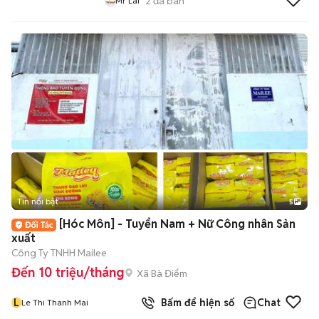
2
đã bán
Mr Lai
Tin nổi bật
5
[Hóc Môn] - Tuyển Nam + Nữ Công nhân Sản
xuất
Công Ty TNHH Mailee
Đến 10 triệu/tháng
Xã Bà Điểm
L
Bấm để hiện số
Chat
Le Thi Thanh Mai