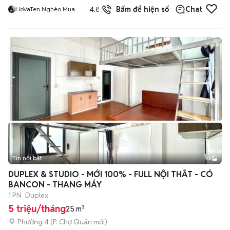
104
đã
4.8
Bấm để hiện số
Chat
HoVaTen Nghèo Mua Gì
bán
Đt XinCamOn
Tin nổi bật
12
+
2
DUPLEX & STUDIO - MỚI 100% - FULL NỘI THẤT - CÓ
BANCON - THANG MÁY
1 PN
Duplex
5 triệu/tháng
25 m²
Phường 4
(
P. Chợ Quán
mới)