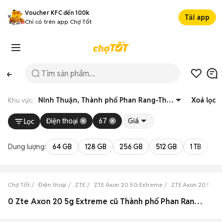
Voucher KFC đến 100k
Tải app
Chỉ có trên app Chợ Tốt
Khu vực:
Ninh Thuận, Thành phố Phan Rang-Tháp Chàm
Xoá lọc
Điện thoại
67
Giá
Lọc
Dung lượng:
64 GB
128 GB
256 GB
512 GB
1 TB
2 
Chợ Tốt
Điện thoại
ZTE
ZTE Axon 20 5G Extreme
ZTE Axon 20 5G E
0 Zte Axon 20 5g Extreme cũ Thành phố Phan Rang-Tháp Chàm, Ninh Thuận đẹp