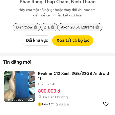
Phan Rang-Tháp Chàm, Ninh Thuận
Hãy xóa một số bộ lọc hoặc thay đổi khu vực tìm 
kiếm để xem nhiều kết quả hơn
Điện thoại
ZTE
Axon 20 5G Extreme
Đổi khu vực
Xóa tất cả bộ lọc
Tin đăng mới
Realme C12 Xanh 3GB/32GB Android
11
C12
32 GB
800.000 đ
Xã Đan Phượng
1 phút trước
2
T
2
đã bán
Tiên ACE