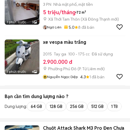
3 PN
Nhà mặt phố, mặt tiền
5 triệu/tháng
72 m²
Xã Thới Tam Thôn
(
Xã Đông Thạnh
mới)
1 phút trước
3
5.0
8
đã bán
Ngô Liên
xe vespa màu trắng
2015
Tay ga
100 - 175 cc
Đã sử dụng
2.900.000 đ
Phường Phú Đô
(
P. Từ Liêm
mới)
1 phút trước
4
n
4.3
1
đã bán
Nguyễn Ngọc Diệp
Bạn cần tìm
dung lượng
nào ?
Dung lượng:
64 GB
128 GB
256 GB
512 GB
1 TB
2 
Chuột Attack Shark M3 Pro Đen Chưa