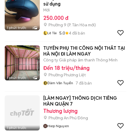
sử dụng
Mới
250.000 đ
Phường 9
(
P. Tân Hòa
mới)
1 phút trước
3
L
5.0
4
đã bán
Lê Tài
TUYỂN PHỤ THI CÔNG NỘI THẤT TẠI
HÀ NỘI ĐI LÀM NGAY
Công ty Giải pháp âm thanh Thông Minh
Đến 18 triệu/tháng
Phường Phương Liệt
1 phút trước
1
Đ
7
đã bán
Đàm Văn Tuyển
[LÀM NGAY] THÔNG DỊCH TIẾNG
HÀN QUẬN 7
Thương lượng
Phường An Phú Đông
Hiep Nguyen
1 phút trước