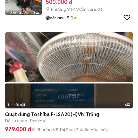
500.000 đ
Phường 9
(
P. Vườn Lài
mới)
1 phút trước
6
5.0
Bảo Như
Tin nổi bật
6
+
2
Quạt đứng Toshiba F-LSA20(H)VN Trắng
Đã sử dụng
Toshiba
979.000 đ
Phường Võ Thị Sáu
(
P. Xuân Hòa
mới)