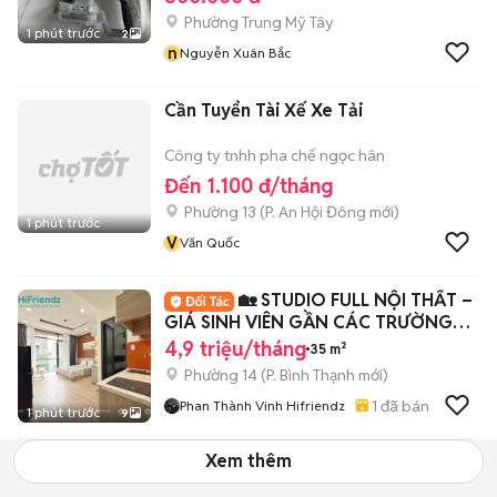
Phường Trung Mỹ Tây
1 phút trước
2
n
Nguyễn Xuân Bắc
Cần Tuyển Tài Xế Xe Tải
Công ty tnhh pha chế ngọc hân
Đến 1.100 đ/tháng
Phường 13
(
P. An Hội Đông
mới)
1 phút trước
V
Văn Quốc
🏡 STUDIO FULL NỘI THẤT –
GIÁ SINH VIÊN GẦN CÁC TRƯỜNG
ĐẠI HỌC BTHANH
4,9 triệu/tháng
35 m²
Phường 14
(
P. Bình Thạnh
mới)
1
đã bán
Phan Thành Vinh Hifriendz
1 phút trước
9
Xem thêm