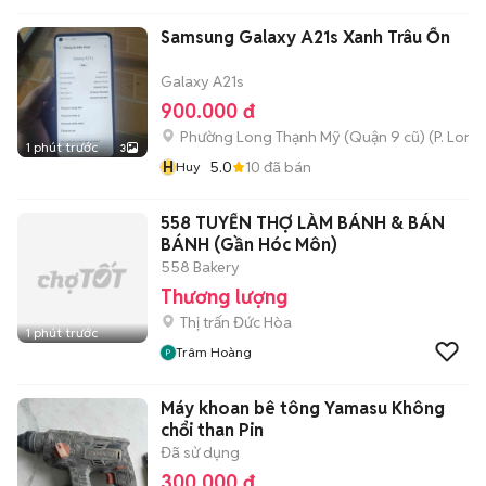
Samsung Galaxy A21s Xanh Trâu Ổn
Galaxy A21s
900.000 đ
Phường Long Thạnh Mỹ (Quận 9 cũ)
(
P. Long
1 phút trước
3
H
5.0
10
đã bán
Huy
558 TUYỂN THỢ LÀM BÁNH & BÁN
BÁNH (Gần Hóc Môn)
558 Bakery
Thương lượng
Thị trấn Đức Hòa
1 phút trước
Trâm Hoàng
Máy khoan bê tông Yamasu Không
chổi than Pin
Đã sử dụng
300.000 đ