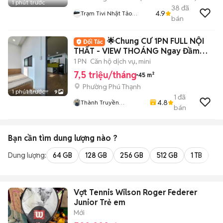
1 phút trước
38
đã
4.9
Trạm Tivi Nhật Tảo
bán
Center Đà Nẵng
🌟Chung CƯ 1PN FULL NỘI
THẤT - VIEW THOÁNG Ngay Đầm
Sen - Giáp Q11🌟
1 PN
Căn hộ dịch vụ, mini
7,5 triệu/tháng
45 m²
Phường Phú Thạnh
1 phút trước
9
1
đã
4.8
Thành Truyền
bán
HiFriendz
Bạn cần tìm
dung lượng
nào ?
Dung lượng:
64 GB
128 GB
256 GB
512 GB
1 TB
2 
Vợt Tennis Wilson Roger Federer
Junior Trẻ em
Mới