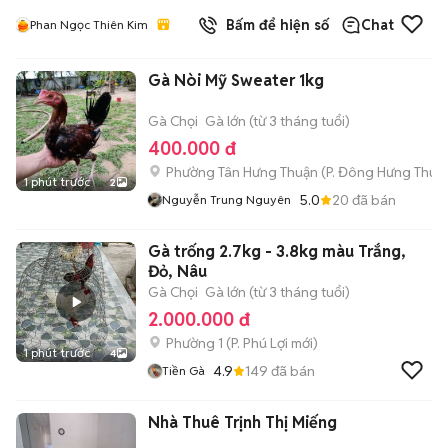
Bấm để hiện số
Chat
Phan Ngọc Thiên Kim
Gà Nòi Mỹ Sweater 1kg
Gà Chọi
Gà lớn (từ 3 tháng tuổi)
400.000 đ
Phường Tân Hưng Thuận
(
P. Đông Hưng Thuậ
1 phút trước
2
5.0
20
đã bán
Nguyễn Trung Nguyên
Gà trống 2.7kg - 3.8kg màu Trắng,
Đỏ, Nâu
Gà Chọi
Gà lớn (từ 3 tháng tuổi)
2.000.000 đ
Phường 1
(
P. Phú Lợi
mới)
1 phút trước
4
4.9
149
đã bán
Tiền Gà
Nhà Thuê Trịnh Thị Miếng