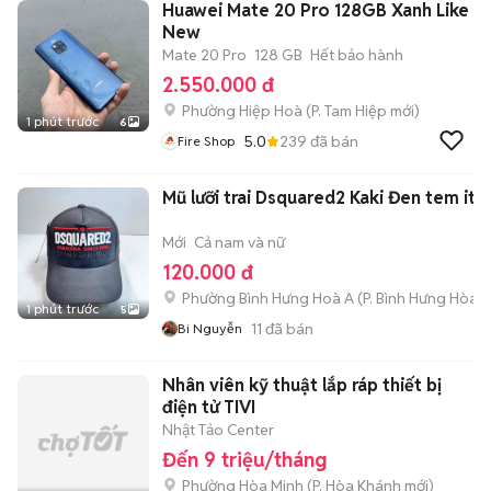
Huawei Mate 20 Pro 128GB Xanh Like
New
Mate 20 Pro
128 GB
Hết bảo hành
2.550.000 đ
Phường Hiệp Hoà
(
P. Tam Hiệp
mới)
1 phút trước
6
5.0
239
đã bán
Fire Shop
Mũ lưỡi trai Dsquared2 Kaki Đen tem ita
Mới
Cả nam và nữ
120.000 đ
Phường Bình Hưng Hoà A
(
P. Bình Hưng Hòa
m
1 phút trước
5
11
đã bán
Bi Nguyễn
Nhân viên kỹ thuật lắp ráp thiết bị
điện tử TIVI
Nhật Tảo Center
Đến 9 triệu/tháng
Phường Hòa Minh
(
P. Hòa Khánh
mới)