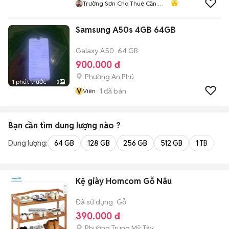
Trường Sơn Cho Thuê Căn Hộ
Quận 7
Samsung A50s 4GB 64GB
Galaxy A50
64 GB
900.000 đ
Phường An Phú
1 phút trước
3
V
1
đã bán
Viên
Bạn cần tìm
dung lượng
nào ?
Dung lượng:
64 GB
128 GB
256 GB
512 GB
1 TB
2 
Kệ giày Homcom Gỗ Nâu
Đã sử dụng
Gỗ
390.000 đ
Phường Trung Mỹ Tây