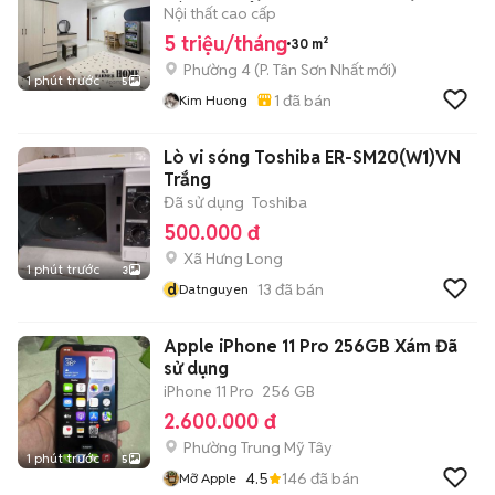
HÀNG KHÔNG
Nội thất cao cấp
5 triệu/tháng
30 m²
Phường 4
(
P. Tân Sơn Nhất
mới)
1 phút trước
5
1
đã bán
Kim Huong
Lò vi sóng Toshiba ER-SM20(W1)VN
Trắng
Đã sử dụng
Toshiba
500.000 đ
Xã Hưng Long
1 phút trước
3
d
13
đã bán
Datnguyen
Apple iPhone 11 Pro 256GB Xám Đã
sử dụng
iPhone 11 Pro
256 GB
2.600.000 đ
Phường Trung Mỹ Tây
1 phút trước
5
4.5
146
đã bán
Mỡ Apple