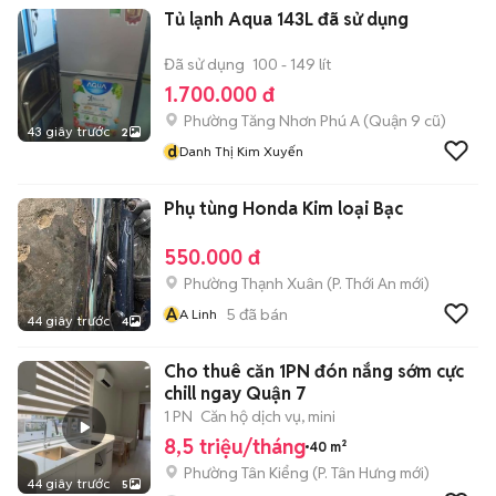
Tủ lạnh Aqua 143L đã sử dụng
Đã sử dụng
100 - 149 lít
1.700.000 đ
Phường Tăng Nhơn Phú A (Quận 9 cũ)
43 giây trước
2
d
Danh Thị Kim Xuyến
Phụ tùng Honda Kim loại Bạc
550.000 đ
Phường Thạnh Xuân
(
P. Thới An
mới)
A
5
đã bán
A Linh
44 giây trước
4
Cho thuê căn 1PN đón nắng sớm cực
chill ngay Quận 7
1 PN
Căn hộ dịch vụ, mini
8,5 triệu/tháng
40 m²
Phường Tân Kiểng
(
P. Tân Hưng
mới)
44 giây trước
5