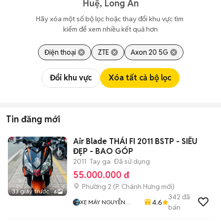
Huệ, Long An
Hãy xóa một số bộ lọc hoặc thay đổi khu vực tìm 
kiếm để xem nhiều kết quả hơn
Điện thoại
ZTE
Axon 20 5G
Đổi khu vực
Xóa tất cả bộ lọc
Tin đăng mới
Air Blade THÁI FI 2011 BSTP - SIÊU
ĐẸP - BAO GÓP
2011
Tay ga
Đã sử dụng
55.000.000 đ
Phường 2
(
P. Chánh Hưng
mới)
33 giây trước
6
342
đã
4.6
XE MÁY NGUYỄN
bán
MINH SƠN