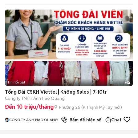
Tin nổi bật
6
+
2
Tổng Đài CSKH Viettel | Không Sales | 7-10tr
Công ty TNHH Ánh Hào Quang
Đến 10 triệu/tháng
Phường 25
(
P. Thạnh Mỹ Tây
mới)
Bấm để hiện số
Chat
CÔNG TY ÁNH HÀO QUANG