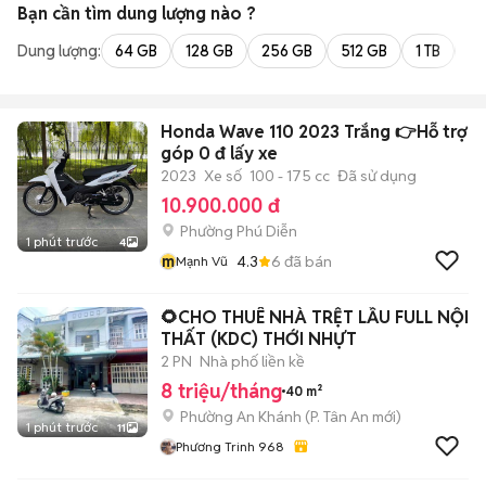
Bạn cần tìm
dung lượng
nào ?
Dung lượng:
64 GB
128 GB
256 GB
512 GB
1 TB
2 
Honda Wave 110 2023 Trắng 👉Hỗ trợ
góp 0 đ lấy xe
2023
Xe số
100 - 175 cc
Đã sử dụng
10.900.000 đ
Phường Phú Diễn
1 phút trước
4
m
4.3
6
đã bán
Mạnh Vũ
🌻CHO THUÊ NHÀ TRỆT LẦU FULL NỘI
THẤT (KDC) THỚI NHỰT
2 PN
Nhà phố liền kề
8 triệu/tháng
40 m²
Phường An Khánh
(
P. Tân An
mới)
1 phút trước
11
Phương Trinh 968