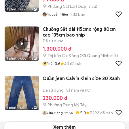
Phường Cát Lái (Quận 2 cũ)
1 phút trước
4
1
đã bán
Nguyễn Hiền
Chuồng Sắt dài 115cmx rộng 80cm
cao 135cm bao ship
Đã sử dụng
1.300.000 đ
Thị trấn Chi Đông
(
Xã Quang Minh
mới)
1 phút trước
5
P
3.6
40
đã bán
Phú
Quần jean Calvin Klein size 30 Xanh
Đã sử dụng
Cả nam và nữ
230.000 đ
Phường Trung Mỹ Tây
1 phút trước
2
5.0
7293
đã bán
Cửa Hàng Ht 86
Xem thêm