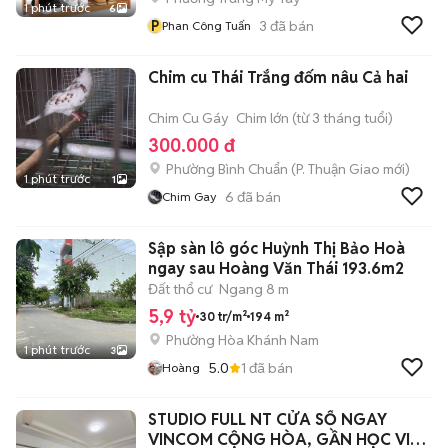
1 phút trước
6
P
3
đã bán
Phan Công Tuấn
Chim cu Thái Trắng đốm nâu Cả hai
Chim Cu Gáy
Chim lớn (từ 3 tháng tuổi)
300.000 đ
Phường Bình Chuẩn
(
P. Thuận Giao
mới)
1 phút trước
1
6
đã bán
Chim Gay
Sập sàn lô góc Huỳnh Thị Bảo Hoà
ngay sau Hoàng Văn Thái 193.6m2
Đất thổ cư
Ngang 8 m
5,9 tỷ
30 tr/m²
194 m²
Phường Hòa Khánh Nam
1 phút trước
3
5.0
1
đã bán
Hoàng
STUDIO FULL NT CỬA SỔ NGAY
VINCOM CỘNG HÒA, GẦN HỌC VIỆN