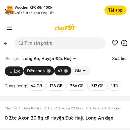
Voucher KFC đến 100k
Tải app
Chỉ có trên app Chợ Tốt
Khu vực:
Long An, Huyện Đức Huệ
Xoá lọc
Điện thoại
67
Giá
Lọc
Dung lượng:
64 GB
128 GB
256 GB
512 GB
1 TB
2 
Chợ Tốt
Điện thoại
ZTE
ZTE Axon 20 5G
ZTE Axon 20 5G Long An
0 Zte Axon 20 5g cũ Huyện Đức Huệ, Long An đẹp