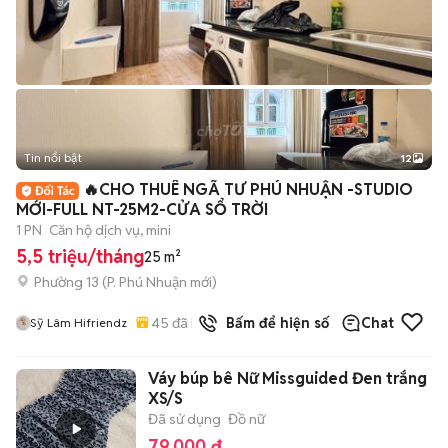
Tin nổi bật
12
+
2
🔥CHO THUÊ NGÃ TƯ PHÚ NHUẬN -STUDIO
MỚI-FULL NT-25M2-CỬA SỔ TRỜI
1 PN
Căn hộ dịch vụ, mini
5,5 triệu/tháng
25 m²
Phường 13
(
P. Phú Nhuận
mới)
45
đã bán
Bấm để hiện số
Chat
Sỹ Lâm Hifriendz
Váy búp bê Nữ Missguided Đen trắng
XS/S
Đã sử dụng
Đồ nữ
79.000 đ