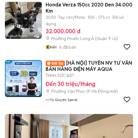
Honda Verza 150cc 2020 Đen 34.000
Km
2020
Tay côn/Moto
100 - 175 cc
Đã sử
dụng
32.000.000 đ
1 phút trước
4
Phường Phước Long A (Quận 9 cũ)
K
6
đã bán
Kiệt
[HÀ NỘI] TUYỂN NV TƯ VẤN
BÁN HÀNG ĐIỆN MÁY AQUA
TNHH SỨC BẬT
Đến 30 triệu/tháng
Phường Vạn Phúc
(
P. Hà Đông
mới)
1 phút trước
1
Tú Quyên Spiral