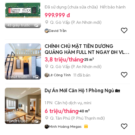
Đã sử dụng (chưa sửa chữa)
Hết bảo hành
999.999 đ
Q. Gò Vấp
(
P. An Nhơn
mới)
43 giây trước
1
David Trần
CHÍNH CHỦ MẶT TIỀN DƯƠNG
QUẢNG HÀM FULL NT NGAY ĐH VL
CS3, IUH, EMART
3,8 triệu/tháng
25 m²
Q. Gò Vấp
(
P. An Nhơn
mới)
11
đã bán
Lê Công Tính
1 phút trước
9
Dự Án Mới Căn Hộ 1 Phòng Ngủ 🏡
1 PN
Căn hộ dịch vụ, mini
6 triệu/tháng
40 m²
Q. Tân Phú
(
P. Phú Thạnh
mới)
1 phút trước
12
Minh Hoàng Megas