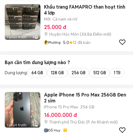
Khẩu trang FAMAPRO than hoạt tính
4 lớp
Mới
Cả nam và nữ
25.000 đ
Huyện Hóc Môn
(
Xã Bà Điểm
mới)
1 phút trước
2
P
5.0
12
đã bán
Phương
Bạn cần tìm
dung lượng
nào ?
Dung lượng:
64 GB
128 GB
256 GB
512 GB
1 TB
2 
Apple iPhone 15 Pro Max 256GB Đen
2 sim
iPhone 15 Pro Max
256 GB
16.000.000 đ
Thành phố Thủ Đức
(
P. An Khánh
mới)
1 phút trước
5
Đỗ Huy