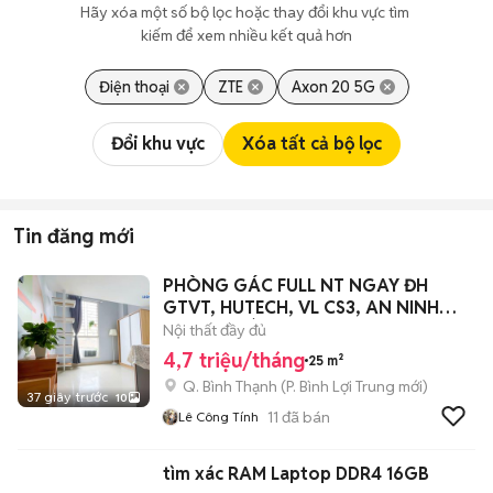
Hãy xóa một số bộ lọc hoặc thay đổi khu vực tìm 
kiếm để xem nhiều kết quả hơn
Điện thoại
ZTE
Axon 20 5G
Đổi khu vực
Xóa tất cả bộ lọc
Tin đăng mới
PHÒNG GÁC FULL NT NGAY ĐH
GTVT, HUTECH, VL CS3, AN NINH
THANG MÁY
Nội thất đầy đủ
4,7 triệu/tháng
25 m²
Q. Bình Thạnh
(
P. Bình Lợi Trung
mới)
37 giây trước
10
11
đã bán
Lê Công Tính
tìm xác RAM Laptop DDR4 16GB