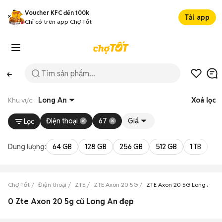
Voucher KFC đến 100k
Tải app
Chỉ có trên app Chợ Tốt
Khu vực:
Long An
Xoá lọc
Điện thoại
67
Giá
Lọc
Dung lượng:
64 GB
128 GB
256 GB
512 GB
1 TB
2 
Chợ Tốt
Điện thoại
ZTE
ZTE Axon 20 5G
ZTE Axon 20 5G Long An
0 Zte Axon 20 5g cũ Long An đẹp