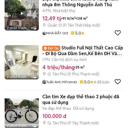
nhựa 8m Thông Nguyễn Ảnh Thủ
4 PN
Nhà biệt thự
12,49 tỷ
91 tr/m²
138 m²
Quận 12
(
P. Tân Thới Hiệp
mới)
2 phút trước
11
5.0
NHÀ ĐẤT Q12
Studio Full Nội Thất Cao Cấp
- Đi Bộ Qua Đầm Sen,Kế Bên ĐH Văn
Hiến
1 PN
Căn hộ dịch vụ, mini
4 triệu/tháng
25 m²
Q. Tân Phú
(
P. Phú Thạnh
mới)
2 phút trước
5
5.0
4
đã bán
Tuấn Anh HiFriendz
Cần tìm Xe đạp thể thao 2 phuộc đã
qua sử dụng
Xe đạp thể thao
Đã sử dụng
100.000 đ
Q. Tân Phú
(
P. Tây Thạnh
mới)
2 phút trước
1