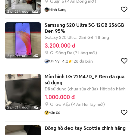
Quận 5
(
P. An Đông
mới)
Minh Sang
2 phút trước
12
Samsung S20 Ultra 5G 12GB 256GB
Đen 95%
Galaxy S20 Ultra
256 GB
1 tháng
3.200.000 đ
Q. Đống Đa
(
P. Láng
mới)
2 phút trước
3
4.0
128
đã bán
Chí Vỹ
Màn hình LG 22M47D_P Đen đã qua
sử dụng
Đã sử dụng (chưa sửa chữa)
Hết bảo hành
1.000.000 đ
Q. Gò Vấp
(
P. An Hội Tây
mới)
2 phút trước
3
V
Văn Sử
Đồng hồ đeo tay Scottie chính hãng