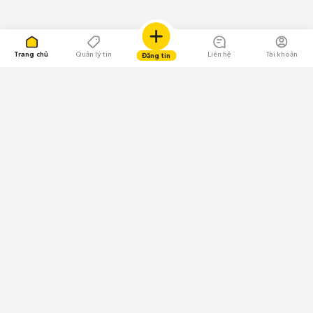
Trang chủ
Quản lý tin
Liên hệ
Tài khoản
Đăng tin
109.000 Bình chọn
Tải ứng dụng Chợ Tốt
Về Chợ Tốt
Quy chế sàn
Chính sách bảo mật
Giải quyết tranh chấp
CÔNG TY TNHH CHỢ TỐT - Người đại diện theo pháp luật:
Nguyễn Trọng Tấn; GPDKKD: 0312120782 do Sở KH & ĐT TP.HCM cấp ngày
11/01/2013;
GPMXH: 185/GP-BTTTT do Bộ Thông tin và Truyền thông
cấp ngày 09/07/2024 - Chịu trách nhiệm