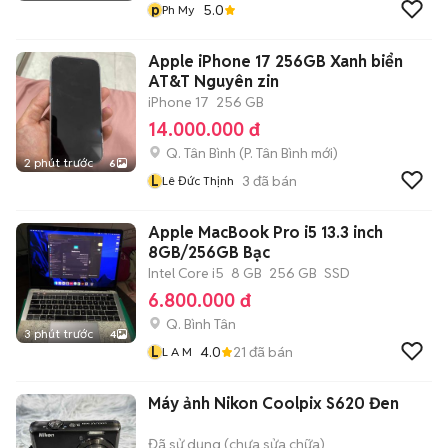
p
5.0
Ph My
Apple iPhone 17 256GB Xanh biển
AT&T Nguyên zin
iPhone 17
256 GB
14.000.000 đ
Q. Tân Bình
(
P. Tân Bình
mới)
2 phút trước
6
L
3
đã bán
Lê Đức Thịnh
Apple MacBook Pro i5 13.3 inch
8GB/256GB Bạc
Intel Core i5
8 GB
256 GB
SSD
6.800.000 đ
Q. Bình Tân
3 phút trước
4
L
4.0
21
đã bán
L A M
Máy ảnh Nikon Coolpix S620 Đen
Đã sử dụng (chưa sửa chữa)