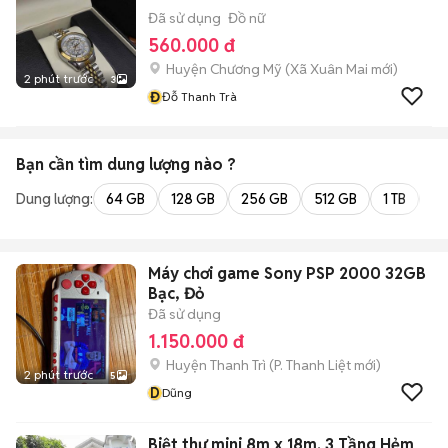
Đã sử dụng
Đồ nữ
560.000 đ
Huyện Chương Mỹ
(
Xã Xuân Mai
mới)
2 phút trước
3
Đ
Đỗ Thanh Trà
Bạn cần tìm
dung lượng
nào ?
Dung lượng:
64 GB
128 GB
256 GB
512 GB
1 TB
2 
Máy chơi game Sony PSP 2000 32GB
Bạc, Đỏ
Đã sử dụng
1.150.000 đ
Huyện Thanh Trì
(
P. Thanh Liệt
mới)
2 phút trước
5
D
Dũng
Biệt thự mini 8m x 18m. 3 Tầng Hẻm