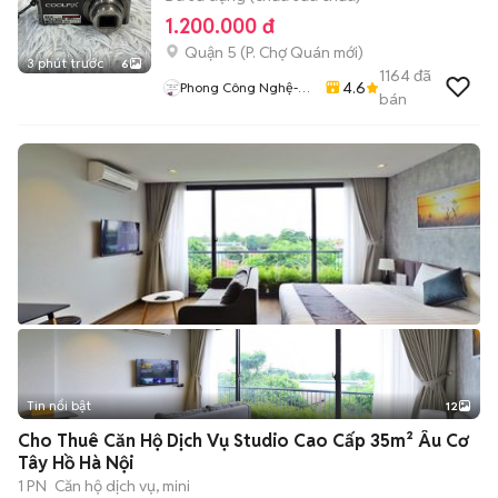
1.200.000 đ
Quận 5
(
P. Chợ Quán
mới)
3 phút trước
6
1164
đã
4.6
Phong Công Nghệ-
bán
TienTranMobile
Tin nổi bật
12
+
2
Cho Thuê Căn Hộ Dịch Vụ Studio Cao Cấp 35m² Âu Cơ
Tây Hồ Hà Nội
1 PN
Căn hộ dịch vụ, mini