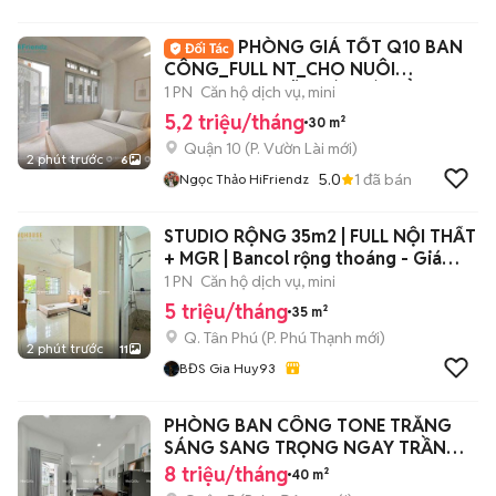
PHÒNG GIÁ TỐT Q10 BAN
CÔNG_FULL NT_CHO NUÔI
PET_NGAY NGÃ 7 LÝ THÁI TỔ
1 PN
Căn hộ dịch vụ, mini
5,2 triệu/tháng
30 m²
Quận 10
(
P. Vườn Lài
mới)
2 phút trước
6
5.0
1
đã bán
Ngọc Thảo HiFriendz
STUDIO RỘNG 35m2 | FULL NỘI THẤT
+ MGR | Bancol rộng thoáng - Giá
5trx
1 PN
Căn hộ dịch vụ, mini
5 triệu/tháng
35 m²
Q. Tân Phú
(
P. Phú Thạnh
mới)
2 phút trước
11
BĐS Gia Huy93
PHÒNG BAN CÔNG TONE TRẮNG
SÁNG SANG TRỌNG NGAY TRẦN
HƯNG ĐẠO
8 triệu/tháng
40 m²