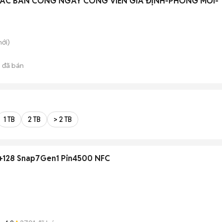
ÁC BAN CÔNG NGAY CÔNG VIÊN GIA ĐỊNH-PHÒNG MỚI-
ới)
5
đã bán
1 TB
2 TB
> 2 TB
R8+128 Snap7Gen1 Pin4500 NFC