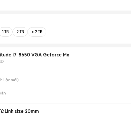
1 TB
2 TB
> 2 TB
titude i7-8650 VGA Geforce Mx
SD
nh Lộc
mới)
bán
ứ Linh size 20mm