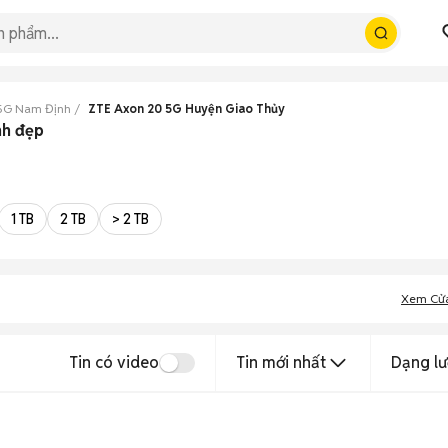
 5G Nam Định
ZTE Axon 20 5G Huyện Giao Thủy
nh đẹp
1 TB
2 TB
> 2 TB
Xem Cử
Tin có video
Tin mới nhất
Dạng lư