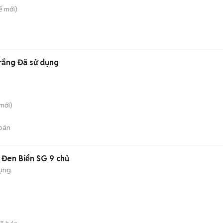
ế
mới)
rắng Đã sử dụng
mới)
bán
Đen Biển SG 9 chủ
dụng