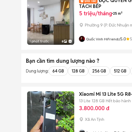
ĐỘC QUYỀN G
TÁCH BẾP
5 triệu/tháng
25 m²
Phường 9
(
P. Đức Nhuận
m
5.0
Quốc Vinh HiFriendz
1 phút trước
8
Bạn cần tìm
dung lượng
nào ?
Dung lượng:
64 GB
128 GB
256 GB
512 GB
Xiaomi Mi 13 Lite 5G 
13 Lite
128 GB
Hết bảo hành
3.800.000 đ
Xã An Tịnh