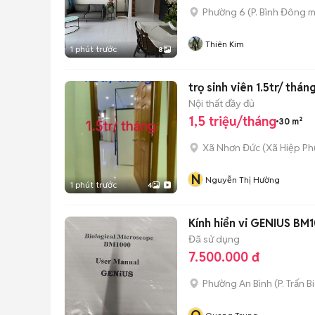
Phường 6
(
P. Bình Đông
m
Thiên Kim
1 phút trước
8
trọ sinh viên 1.5tr/ thán
Nội thất đầy đủ
1,5 triệu/tháng
30 m²
Xã Nhơn Đức
(
Xã Hiệp Ph
N
Nguyễn Thị Hường
1 phút trước
4
Kính hiển vi GENIUS BM
Đã sử dụng
7.500.000 đ
Phường An Bình
(
P. Trấn B