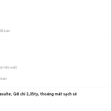
đã bán
Sơn Nhì
mới)
 bán
suite, Q8 chỉ 2,35ty, thoáng mát sạch sẽ