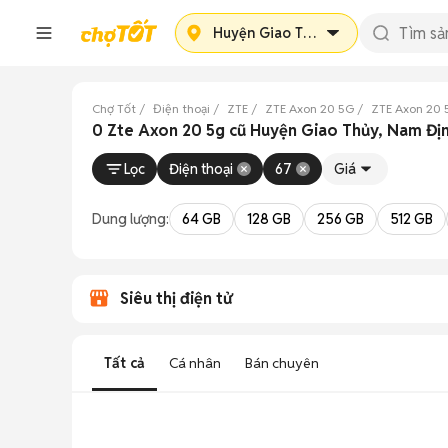
Huyện Giao Thủy
Chợ Tốt
Điện thoại
ZTE
ZTE Axon 20 5G
ZTE Axon 20
0 Zte Axon 20 5g cũ Huyện Giao Thủy, Nam Đị
Lọc
Điện thoại
67
Giá
Dung lượng:
64 GB
128 GB
256 GB
512 GB
Siêu thị điện tử
Tất cả
Cá nhân
Bán chuyên