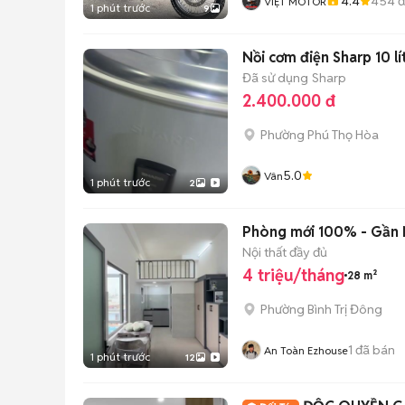
4.4
454
đ
VIỆT MOTOR
1 phút trước
9
Nồi cơm điện Sharp 10 lí
Đã sử dụng
Sharp
2.400.000 đ
Phường Phú Thọ Hòa
5.0
Vân
1 phút trước
2
Phòng mới 100% - Gần 
Nội thất đầy đủ
4 triệu/tháng
28 m²
Phường Bình Trị Đông
1
đã bán
An Toàn Ezhouse
1 phút trước
12