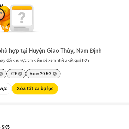
phù hợp tại Huyện Giao Thủy, Nam Định
hay đổi khu vực tìm kiếm để xem nhiều kết quả hơn
ZTE
Axon 20 5G
 vực
Xóa tất cả bộ lọc
ẻ SK5