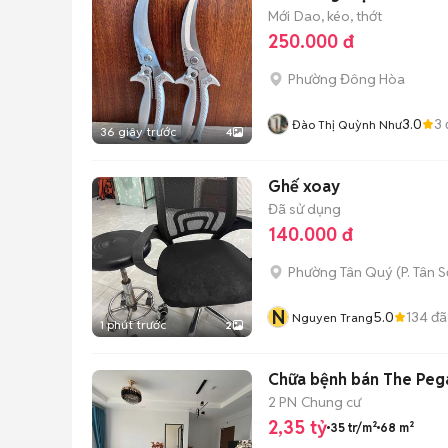
Mới
Dao, kéo, thớt
250.000 đ
Phường Đông Hòa
3.0
3
Đào Thị Quỳnh Như
36 giây trước
4
Ghế xoay
Đã sử dụng
140.000 đ
Phường Tân Quý
(
P. Tân 
N
5.0
134
đã
Nguyen Trang
1 phút trước
2
Chữa bệnh bán The Pega
2 PN
Chung cư
2,35 tỷ
35 tr/m²
68 m²