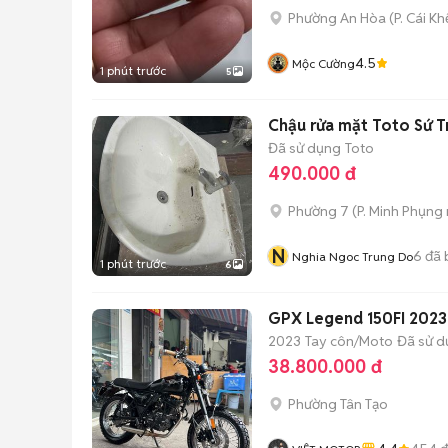
Phường An Hòa
(
P. Cái Kh
4.5
Mộc Cường
1 phút trước
5
Chậu rửa mặt Toto Sứ T
Đã sử dụng
Toto
490.000 đ
Phường 7
(
P. Minh Phụng
N
6
đã 
Nghia Ngoc Trung Do
1 phút trước
6
GPX Legend 150FI 2023 
2023
Tay côn/Moto
Đã sử 
38.800.000 đ
Phường Tân Tạo