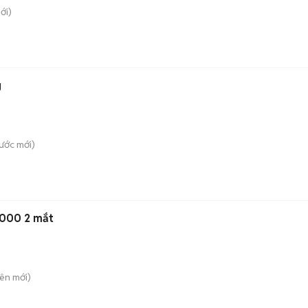
ới)
g
ước
mới)
1000 2 mắt
iên
mới)