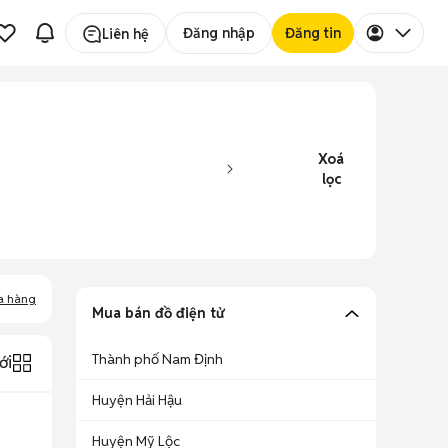
Đăng nhập
Đăng tin
Liên hệ
Xoá
lọc
a hàng
Mua bán đồ điện tử
Thành phố Nam Định
ới
Huyện Hải Hậu
Huyện Mỹ Lộc