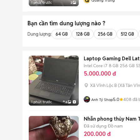
Q
Quang Trung
1 phút trước
2
Bạn cần tìm
dung lượng
nào ?
Dung lượng:
64 GB
128 GB
256 GB
512 GB
Laptop Gaming Dell La
Intel Core i7
8 GB
256 GB
S
5.000.000 đ
Xã Vĩnh Lộc B
(
Xã Tân Vĩ
5.0
408
đã 
Anh Tý Shop
1 phút trước
6
Nhẫn phong thủy Nam T
Đã sử dụng
Đồ nam
200.000 đ