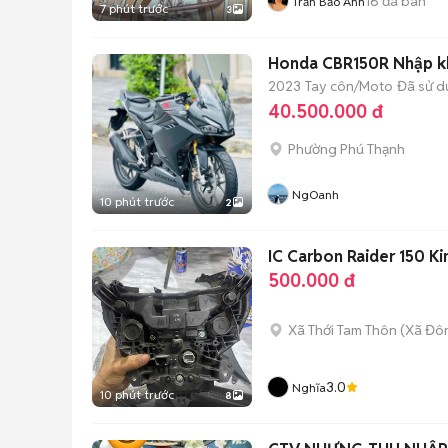
16
đã bán
Trần Bảo Anh
7 phút trước
3
Honda CBR150R Nhập k
2023
Tay côn/Moto
Đã sử 
40.500.000 đ
Phường Phú Thạnh
NgOanh
10 phút trước
2
IC Carbon Raider 150 Ki
500.000 đ
Xã Thới Tam Thôn
(
Xã Đô
3.0
Nghĩa
10 phút trước
8