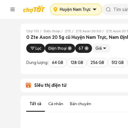
Huyện Nam Trực
Chợ Tốt
Điện thoại
ZTE
ZTE Axon 20 5G
ZTE Axon 20
0 Zte Axon 20 5g cũ Huyện Nam Trực, Nam Địn
Lọc
Điện thoại
67
Giá
Dung lượng:
64 GB
128 GB
256 GB
512 GB
Siêu thị điện tử
Tất cả
Cá nhân
Bán chuyên