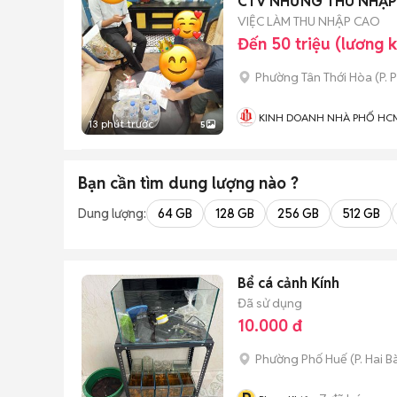
CTV NHƯNG THU NHẬP 
VIỆC LÀM THU NHẬP CAO
Đến 50 triệu (lương 
Phường Tân Thới Hòa
(
P. 
KINH DOANH NHÀ PHỐ HC
13 phút trước
5
Bạn cần tìm
dung lượng
nào ?
Dung lượng:
64 GB
128 GB
256 GB
512 GB
Bể cá cảnh Kính
Đã sử dụng
10.000 đ
Phường Phố Huế
(
P. Hai B