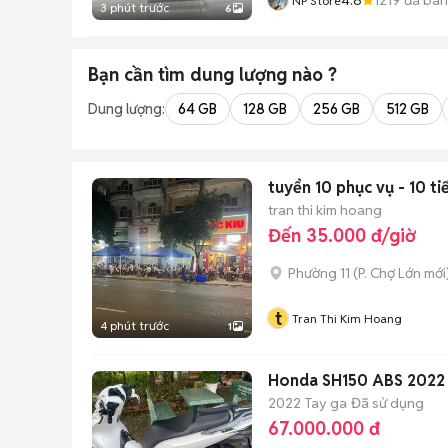
NP Store
3 phút trước
6
Bạn cần tìm
dung lượng
nào ?
Dung lượng:
64 GB
128 GB
256 GB
512 GB
tuyển 10 phục vụ - 10 ti
tran thi kim hoang
Đến 35.000 đ/giờ
Phường 11
(
P. Chợ Lớn
mới
t
Tran Thi Kim Hoang
4 phút trước
1
Honda SH150 ABS 2022
2022
Tay ga
Đã sử dụng
67.000.000 đ