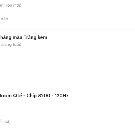
uân Hòa
mới)
 bán
 tháng màu Trắng kem
 tháng tuổi)
Room Qtế - Chip 8200 - 120Hz
ế
mới)