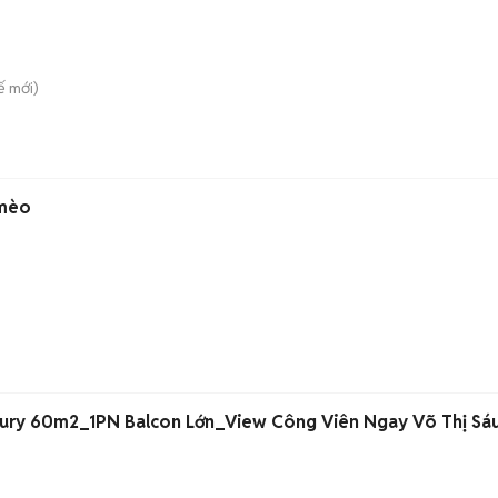
ế
mới)
 mèo
ury 60m2_1PN Balcon Lớn_View Công Viên Ngay Võ Thị Sá