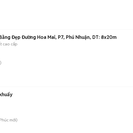
Bằng Đẹp Đường Hoa Mai, P7, Phú Nhuận, DT: 8x20m
ất cao cấp
)
khuấy
 Phúc
mới)