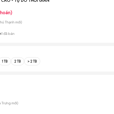
CAO - TỰ DO THỜI GIAN
khoán)
Phú Thạnh
mới)
1
đã bán
M
1 TB
2 TB
> 2 TB
à Trưng
mới)