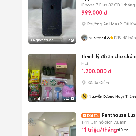
iPhone 7 Plus
32 GB
1 tháng
999.000 đ
Phường An Hòa
(
P. Cái Kh
4.8
1219
đã bán
NP Store
44 giây trước
6
thanh lý đồ ăn cho chó
Mới
1.200.000 đ
Xã Bà Điểm
N
Nguyễn Dương Ngọc Thành
1 phút trước
2
Penthouse Lux
1 PN
Căn hộ dịch vụ, mini
11 triệu/tháng
60 m²