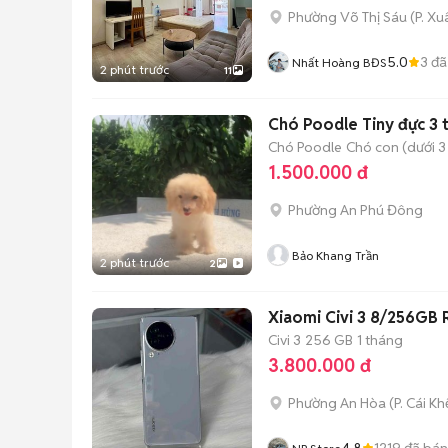
Phường Võ Thị Sáu
(
P. X
5.0
3
đã
Nhất Hoàng BĐS
2 phút trước
11
Chó Poodle Tiny đực 3
Chó Poodle
Chó con (dưới 3
1.500.000 đ
Phường An Phú Đông
Bảo Khang Trần
2 phút trước
2
Xiaomi Civi 3 8/256GB 
Civi 3
256 GB
1 tháng
3.800.000 đ
Phường An Hòa
(
P. Cái Kh
4.8
1219
đã bán