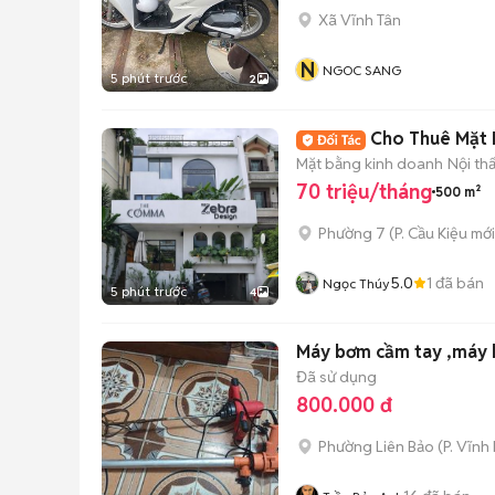
Xã Vĩnh Tân
N
NGOC SANG
5 phút trước
2
Cho Thuê Mặt 
Mặt bằng kinh doanh
Nội th
70 triệu/tháng
500 m²
Phường 7
(
P. Cầu Kiệu
mới
5.0
1
đã bán
Ngọc Thúy
5 phút trước
4
Máy bơm cầm tay ,máy 
Đã sử dụng
800.000 đ
Phường Liên Bảo
(
P. Vĩnh