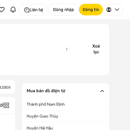
Đăng nhập
Đăng tin
Liên hệ
Xoá
lọc
a hàng
Mua bán đồ điện tử
Thành phố Nam Định
ới
Huyện Giao Thủy
Huyện Hải Hậu