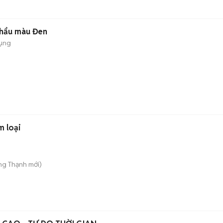
hẩu màu Đen
dụng
m loại
ng Thạnh
mới)