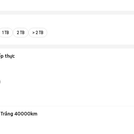
1 TB
2 TB
> 2 TB
ếp thực
)
 Trắng 40000km