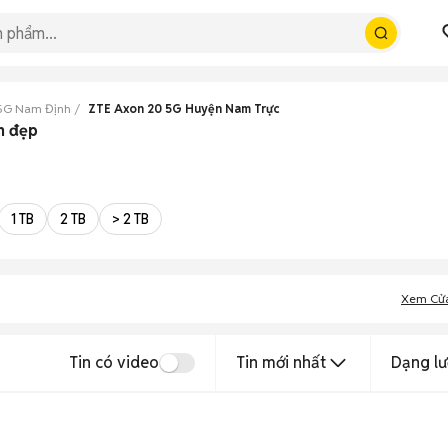
 5G Nam Định
ZTE Axon 20 5G Huyện Nam Trực
h đẹp
1 TB
2 TB
> 2 TB
Xem Cử
Tin có video
Tin mới nhất
Dạng lư