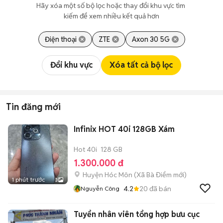
Hãy xóa một số bộ lọc hoặc thay đổi khu vực tìm 
kiếm để xem nhiều kết quả hơn
Điện thoại
ZTE
Axon 30 5G
Đổi khu vực
Xóa tất cả bộ lọc
Tin đăng mới
Infinix HOT 40i 128GB Xám
Hot 40i
128 GB
1.300.000 đ
Huyện Hóc Môn
(
Xã Bà Điểm
mới)
1 phút trước
3
4.2
20
đã bán
Nguyễn Công
Tuyển nhân viên tổng hợp bưu cục