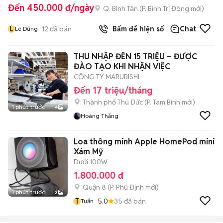
Đến 450.000 đ/ngày
Q. Bình Tân
(
P. Bình Trị Đông
mới)
L
12
đã bán
Bấm để hiện số
Chat
Lê Dũng
THU NHẬP ĐẾN 15 TRIỆU – ĐƯỢC
ĐÀO TẠO KHI NHẬN VIỆC
CÔNG TY MARUBISHI
Đến 17 triệu/tháng
Thành phố Thủ Đức
(
P. Tam Bình
mới)
1 phút trước
4
Hoàng Thắng
Loa thông minh Apple HomePod mini
Xám Mỹ
Dưới 100W
1.800.000 đ
Quận 8
(
P. Phú Định
mới)
1 phút trước
2
T
5.0
35
đã bán
Tuấn