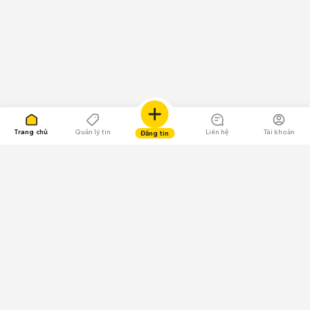
Trang chủ
Quản lý tin
Liên hệ
Tài khoản
Đăng tin
109.000 Bình chọn
Tải ứng dụng Chợ Tốt
Về Chợ Tốt
Quy chế sàn