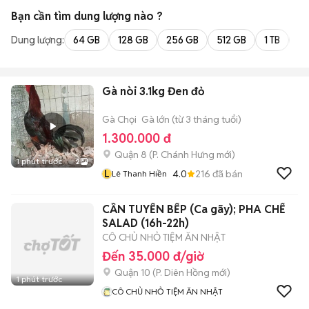
Bạn cần tìm
dung lượng
nào ?
Dung lượng:
64 GB
128 GB
256 GB
512 GB
1 TB
2 
Gà nòi 3.1kg Đen đỏ
Gà Chọi
Gà lớn (từ 3 tháng tuổi)
1.300.000 đ
Quận 8
(
P. Chánh Hưng
mới)
1 phút trước
2
L
4.0
216
đã bán
Lê Thanh Hiền
CẦN TUYỂN BẾP (Ca gãy); PHA CHẾ
SALAD (16h-22h)
CÔ CHỦ NHỎ TIỆM ĂN NHẬT
Đến 35.000 đ/giờ
Quận 10
(
P. Diên Hồng
mới)
1 phút trước
CÔ CHỦ NHỎ TIỆM ĂN NHẬT