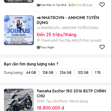
1 phút trước
4
5.0
54
đã bán
Sửa Máy In Tại Nhà
📣 NHATROVN - ANHOME TUYỂN
DỤNG
📣 NHATROVN - ANHOME TUYỂN DỤNG
Đến 25 triệu/tháng
Thành phố Thủ Dầu Một
(
P. Phú Lợi
mới)
1 phút trước
1
Thục Nghi
Bạn cần tìm
dung lượng
nào ?
Dung lượng:
64 GB
128 GB
256 GB
512 GB
1 TB
2 
Yamaha Exciter 150 2016 BSTP CHÍNH
CHỦ
2016
Tay côn/Moto
Đã sử dụng
18.800.000 đ