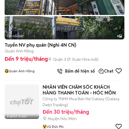
Tin nổi bật
4
Tuyển NV phụ quán (Nghỉ 4N CN)
Quán Ánh Hồng
Đến 9 triệu/tháng
Quận 3
(
P. Xuân Hòa
mới)
Q
Bấm để hiện số
Chat
Quán Ánh Hồng
NHÂN VIÊN CHĂM SÓC KHÁCH
HÀNG THANH TOÁN - HÓC MÔN
Công ty TNHH Mua Bán Nợ Galaxy (Galaxy
Debt Trading)
Đến 30 triệu/tháng
2 phút trước
Huyện Hóc Môn
V
Vũ Đức Phi