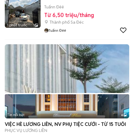
Tuấnn Đêê
Từ 6,50 triệu/tháng
Thành phố Sa Đéc
1 phút trước
1
Tuấnn Đêê
Tin nổi bật
6
+
2
VIỆC HÈ LƯƠNG LIỀN, NV PHỤ TIỆC CƯỚI - TỪ 15 TUỔI
PHỤC VỤ LƯƠNG LIỀN