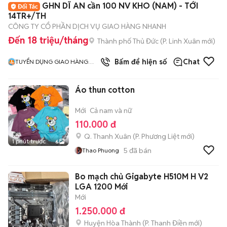
GHN DĨ AN cần 100 NV KHO (NAM) - TỚI
14TR+/TH
CÔNG TY CỔ PHẦN DỊCH VỤ GIAO HÀNG NHANH
Đến 18 triệu/tháng
Thành phố Thủ Đức
(
P. Linh Xuân
mới)
Bấm để hiện số
Chat
TUYỂN DỤNG GIAO HÀNG
NHANH MIỀN NAM
Áo thun cotton
Mới
Cả nam và nữ
110.000 đ
Q. Thanh Xuân
(
P. Phương Liệt
mới)
1 phút trước
6
5
đã bán
Thao Phuong
Bo mạch chủ Gigabyte H510M H V2
LGA 1200 Mới
Mới
1.250.000 đ
Huyện Hòa Thành
(
P. Thanh Điền
mới)