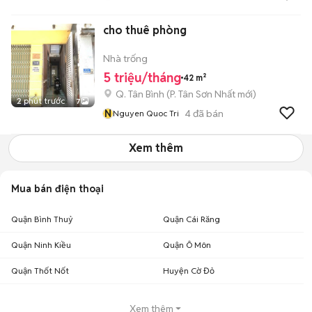
cho thuê phòng
Nhà trống
5 triệu/tháng
42 m²
Q. Tân Bình
(
P. Tân Sơn Nhất
mới)
2 phút trước
7
N
4
đã bán
Nguyen Quoc Tri
Xem thêm
Mua bán điện thoại
Quận Bình Thuỷ
Quận Cái Răng
Quận Ninh Kiều
Quận Ô Môn
Quận Thốt Nốt
Huyện Cờ Đỏ
Xem thêm