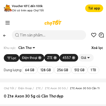
Voucher KFC đến 100k
Tải app
Chỉ có trên app Chợ Tốt
Khu vực:
Cần Thơ
Xoá lọc
Điện thoại
ZTE
4557
Giá
Lọc
Dung lượng:
64 GB
128 GB
256 GB
512 GB
1 TB
2 
Chợ Tốt
Điện thoại
ZTE
ZTE Axon 30 5G
ZTE Axon 30 5G Cần Thơ
0 Zte Axon 30 5g cũ Cần Thơ đẹp