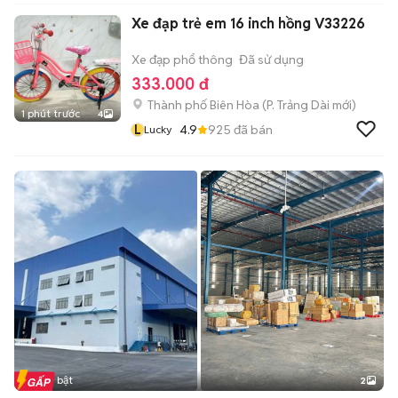
Xe đạp trẻ em 16 inch hồng V33226
Xe đạp phổ thông
Đã sử dụng
333.000 đ
Thành phố Biên Hòa
(
P. Trảng Dài
mới)
1 phút trước
4
L
4.9
925
đã bán
Lucky
Tin nổi bật
2