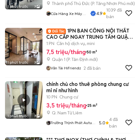
Thành phố Thủ Đức
(
P. Tăng Nhơn Phú
mới)
1 phút trước
7
1039
đã
4.9
Cửa Hàng Xe Máy
bán
Nguyễn Phụng
1PN BAN CÔNG NỘI THẤT
CAO CẤP NGAY TRUNG TÂM QUẬN 1
BỜ KÈ HOÀNG SA
1 PN
Căn hộ dịch vụ, mini
7,5 triệu/tháng
50 m²
Quận 1
(
P. Tân Định
mới)
1 phút trước
7
2
đã bán
Văn Tài HiFriendz
chính chủ cho thuê phòng chung cư
mi ni như hình
10 PN
Chung cư
3,5 triệu/tháng
25 m²
Q. Nam Từ Liêm
1 phút trước
7
4
đã
5.0
Trường Thịnh Phát Autu
bán
Quốc Toản