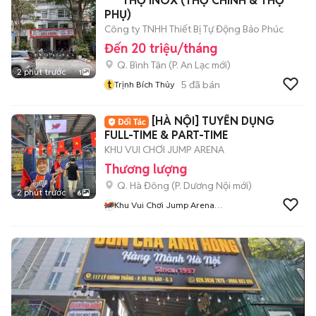
*** THỢ INOX (THỢ CHÍNH & THỢ
PHỤ)
Công ty TNHH Thiết Bị Tự Động Bảo Phúc
Đến 20 triệu/tháng
Q. Bình Tân
(
P. An Lạc
mới)
2 phút trước
1
t
5
đã bán
Trịnh Bích Thủy
[HÀ NỘI] TUYỂN DỤNG
FULL-TIME & PART-TIME
KHU VUI CHƠI JUMP ARENA
Thương lượng
Q. Hà Đông
(
P. Dương Nội
mới)
2 phút trước
6
Khu Vui Chơi Jump Arena
Tuyển Dụng