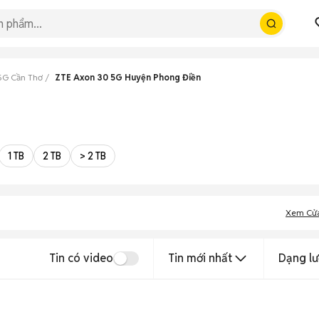
5G Cần Thơ
ZTE Axon 30 5G Huyện Phong Điền
1 TB
2 TB
> 2 TB
Xem Cử
Tin có video
Tin mới nhất
Dạng lư