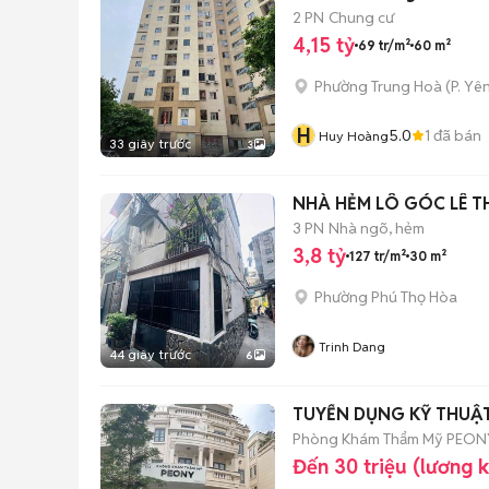
2 PN
Chung cư
4,15 tỷ
69 tr/m²
60 m²
Phường Trung Hoà
(
P. Yê
H
5.0
1
đã bán
Huy Hoàng
33 giây trước
3
NHÀ HẺM LÔ GÓC LÊ T
3 PN
Nhà ngõ, hẻm
3,8 tỷ
127 tr/m²
30 m²
Phường Phú Thọ Hòa
Trinh Dang
44 giây trước
6
TUYỂN DỤNG KỸ THUẬT 
Phòng Khám Thẩm Mỹ PEON
Đến 30 triệu (lương 