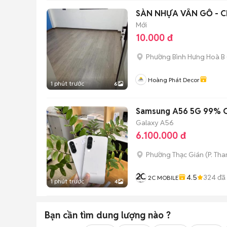
SÀN NHỰA VÂN GỖ - 
Mới
10.000 đ
Phường Bình Hưng Hoà B
Hoàng Phát Decor
1 phút trước
6
Samsung A56 5G 99% C
Galaxy A56
6.100.000 đ
Phường Thạc Gián
(
P. Th
4.5
324
đã
2C MOBILE
1 phút trước
4
Bạn cần tìm
dung lượng
nào ?