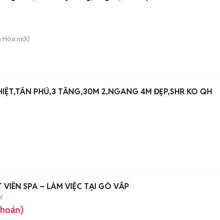
n Hòa
mới)
HIỆT,TÂN PHÚ,3 TẦNG,30M 2,NGANG 4M ĐẸP,SHR KO QH
VIÊN SPA – LÀM VIỆC TẠI GÒ VẤP
Y
khoán)