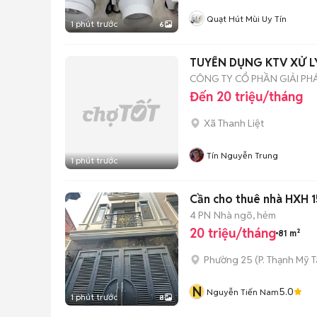
Quạt Hút Mùi Uy Tín
1 phút trước
6
TUYỂN DỤNG KTV XỬ L
CÔNG TY CỔ PHẦN GIẢI PH
Đến 20 triệu/tháng
Xã Thanh Liệt
Tín Nguyễn Trung
1 phút trước
Cần cho thuê nhà HXH 1
4 PN
Nhà ngõ, hẻm
20 triệu/tháng
81 m²
Phường 25
(
P. Thạnh Mỹ 
N
5.0
Nguyễn Tiến Nam
1 phút trước
8