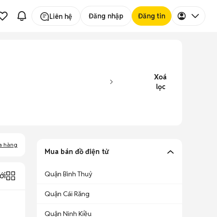
Đăng nhập
Đăng tin
Liên hệ
Xoá
lọc
a hàng
Mua bán đồ điện tử
Quận Bình Thuỷ
ới
Quận Cái Răng
Quận Ninh Kiều