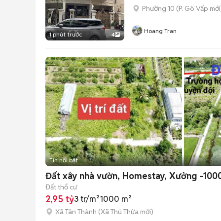
Phường 10
(
P. Gò Vấp
mới
Hoang Tran
1 phút trước
4
Tin nổi bật
Đất xây nhà vườn, Homestay, Xưởng -10
Đất thổ cư
2,95 tỷ
3 tr/m²
1000 m²
Xã Tân Thành
(
Xã Thủ Thừa
mới)