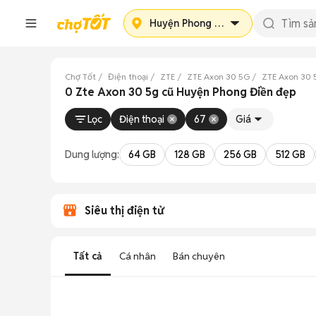
Huyện Phong Điền
Chợ Tốt
Điện thoại
ZTE
ZTE Axon 30 5G
ZTE Axon 30 
0 Zte Axon 30 5g cũ Huyện Phong Điền đẹp
Lọc
Điện thoại
67
Giá
Dung lượng:
64 GB
128 GB
256 GB
512 GB
Siêu thị điện tử
Tất cả
Cá nhân
Bán chuyên