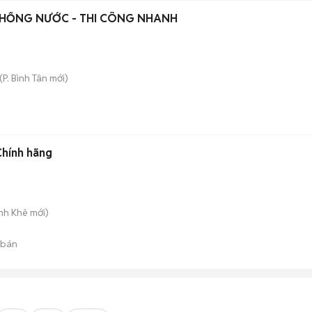
CHỐNG NƯỚC - THI CÔNG NHANH
(
P. Bình Tân
mới)
hính hãng
anh Khê
mới)
 bán