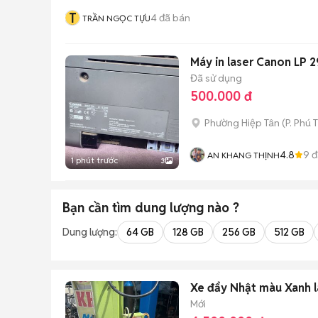
T
4
đã bán
TRẦN NGỌC TỰU
Máy in laser Canon LP 2
Đã sử dụng
500.000 đ
Phường Hiệp Tân
(
P. Phú 
4.8
9
đ
AN KHANG THỊNH
1 phút trước
3
Bạn cần tìm
dung lượng
nào ?
Dung lượng:
64 GB
128 GB
256 GB
512 GB
Xe đẩy Nhật màu Xanh l
Mới