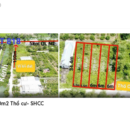
)
00m2 Thổ cư- SHCC