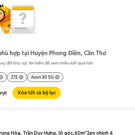
phù hợp tại Huyện Phong Điền, Cần Thơ
hay đổi khu vực tìm kiếm để xem nhiều kết quả hơn
ZTE
Axon 30 5G
 vực
Xóa tất cả bộ lọc
rung Hòa, Trần Duy Hưng, lô góc,60m*2pn nhỉnh 4