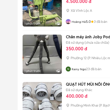
4.500.000 đ
Xã Vĩnh Lộc A
5.0
3
đã bán
Hoàng Hà
1 phút trước
6
Chân máy ảnh Joby Pod
Đã sử dụng (chưa sửa chữa)
350.000 đ
Phường 12
(
P. Nhiêu Lộc
m
23
đã bán
Rainy Ngo
1 phút trước
1
QUẠT HÚT MÙI NỐI ỐNG
Đã sử dụng
Khác
400.000 đ
Phường Minh Khai
(
P. Bạc