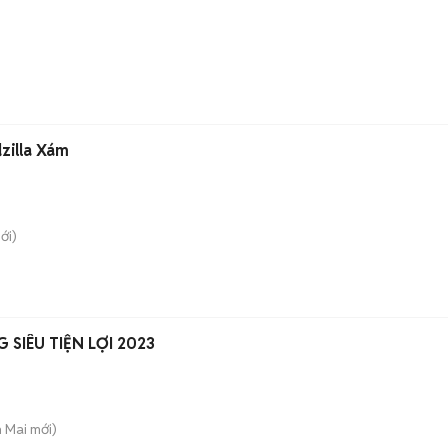
zilla Xám
ới)
 SIÊU TIỆN LỢI 2023
h Mai
mới)