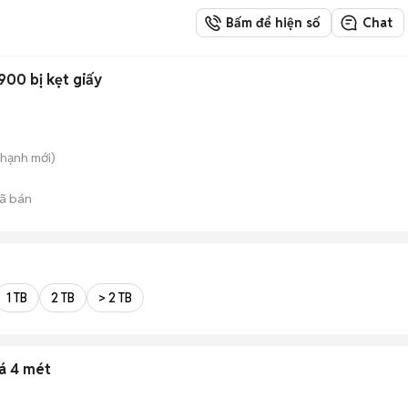
Bấm để hiện số
Chat
900 bị kẹt giấy
Thạnh
mới)
ã bán
1 TB
2 TB
> 2 TB
á 4 mét