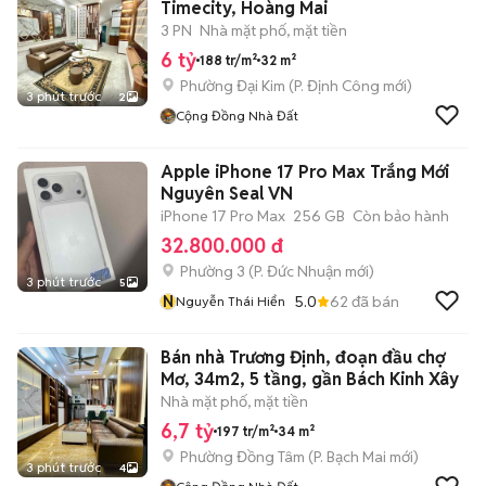
Timecity, Hoàng Mai
3 PN
Nhà mặt phố, mặt tiền
6 tỷ
188 tr/m²
32 m²
Phường Đại Kim
(
P. Định Công
mới)
3 phút trước
2
Cộng Đồng Nhà Đất
Apple iPhone 17 Pro Max Trắng Mới
Nguyên Seal VN
iPhone 17 Pro Max
256 GB
Còn bảo hành
32.800.000 đ
Phường 3
(
P. Đức Nhuận
mới)
3 phút trước
5
N
5.0
62
đã bán
Nguyễn Thái Hiển
Bán nhà Trương Định, đoạn đầu chợ
Mơ, 34m2, 5 tầng, gần Bách Kinh Xây
Nhà mặt phố, mặt tiền
6,7 tỷ
197 tr/m²
34 m²
Phường Đồng Tâm
(
P. Bạch Mai
mới)
3 phút trước
4