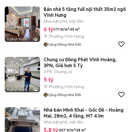
Bán nhà 5 tầng full nội thất 35m2 ngõ
Vĩnh Hưng
Nhà mặt phố, mặt tiền
6 tỷ
171 tr/m²
35 m²
Phường Vĩnh Hưng
5 phút trước
3
Cộng Đồng Nhà Đất
Chung cư Đồng Phát Vĩnh Hoàng,
3PN, Giá hơn 5 Tỷ
3 PN
Chung cư
5 tỷ
Phường Vĩnh Hưng
5 phút trước
3
Cộng Đồng Nhà Đất
Nhà bán Minh Khai - Gốc Đề - Hoàng
Mai, 28m2, 4 tầng, MT 4.1m
Nhà mặt phố, mặt tiền
5,8 tỷ
207 tr/m²
28 m²