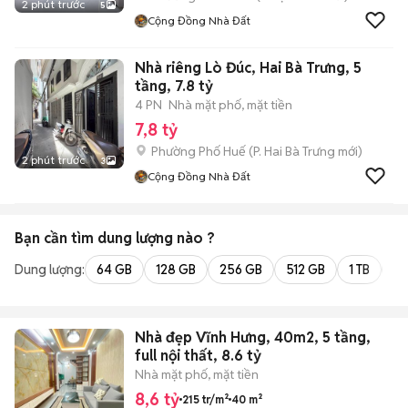
2 phút trước
5
Cộng Đồng Nhà Đất
Nhà riêng Lò Đúc, Hai Bà Trưng, 5
tầng, 7.8 tỷ
4 PN
Nhà mặt phố, mặt tiền
7,8 tỷ
Phường Phố Huế
(
P. Hai Bà Trưng
mới)
2 phút trước
3
Cộng Đồng Nhà Đất
Bạn cần tìm
dung lượng
nào ?
Dung lượng:
64 GB
128 GB
256 GB
512 GB
1 TB
2 
Nhà đẹp Vĩnh Hưng, 40m2, 5 tầng,
full nội thất, 8.6 tỷ
Nhà mặt phố, mặt tiền
8,6 tỷ
215 tr/m²
40 m²