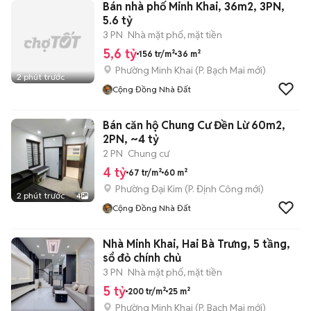
Bán nhà phố Minh Khai, 36m2, 3PN,
5.6 tỷ
3 PN
Nhà mặt phố, mặt tiền
5,6 tỷ
156 tr/m²
36 m²
Phường Minh Khai
(
P. Bạch Mai
mới)
2 phút trước
Cộng Đồng Nhà Đất
Bán căn hộ Chung Cư Đền Lừ 60m2,
2PN, ~4 tỷ
2 PN
Chung cư
4 tỷ
67 tr/m²
60 m²
Phường Đại Kim
(
P. Định Công
mới)
2 phút trước
4
Cộng Đồng Nhà Đất
Nhà Minh Khai, Hai Bà Trưng, 5 tầng,
sổ đỏ chính chủ
3 PN
Nhà mặt phố, mặt tiền
5 tỷ
200 tr/m²
25 m²
Phường Minh Khai
(
P. Bạch Mai
mới)