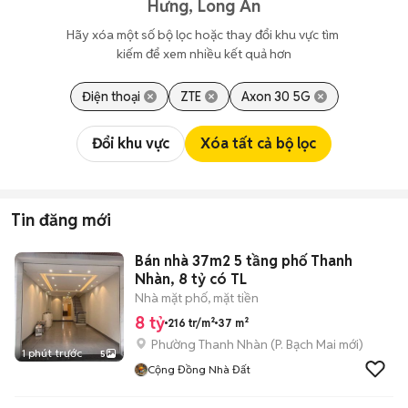
Hưng, Long An
Hãy xóa một số bộ lọc hoặc thay đổi khu vực tìm 
kiếm để xem nhiều kết quả hơn
Điện thoại
ZTE
Axon 30 5G
Đổi khu vực
Xóa tất cả bộ lọc
Tin đăng mới
Bán nhà 37m2 5 tầng phố Thanh
Nhàn, 8 tỷ có TL
Nhà mặt phố, mặt tiền
8 tỷ
216 tr/m²
37 m²
Phường Thanh Nhàn
(
P. Bạch Mai
mới)
1 phút trước
5
Cộng Đồng Nhà Đất