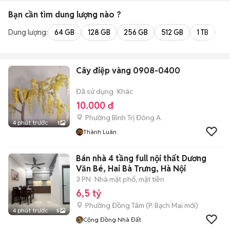
Bạn cần tìm
dung lượng
nào ?
Dung lượng:
64 GB
128 GB
256 GB
512 GB
1 TB
2 
Cây điệp vàng 0908-0400
Đã sử dụng
Khác
10.000 đ
Phường Bình Trị Đông A
4 phút trước
1
Thành Luân
Bán nhà 4 tầng full nội thất Dương
Văn Bé, Hai Bà Trưng, Hà Nội
3 PN
Nhà mặt phố, mặt tiền
6,5 tỷ
Phường Đồng Tâm
(
P. Bạch Mai
mới)
4 phút trước
5
Cộng Đồng Nhà Đất