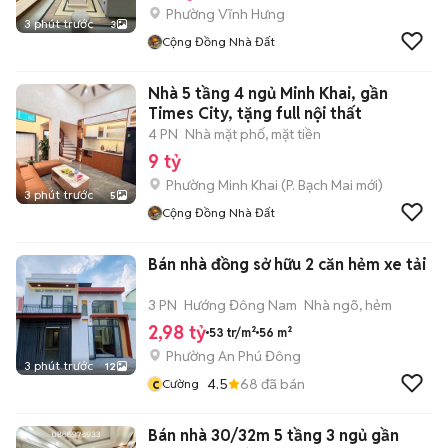
Phường Vĩnh Hưng
3 phút trước
3
Cộng Đồng Nhà Đất
Nhà 5 tầng 4 ngủ Minh Khai, gần
Times City, tặng full nội thất
4 PN
Nhà mặt phố, mặt tiền
9 tỷ
Phường Minh Khai
(
P. Bạch Mai
mới)
3 phút trước
5
Cộng Đồng Nhà Đất
Bán nhà đồng sở hữu 2 căn hẻm xe tải
3 PN
Hướng Đông Nam
Nhà ngõ, hẻm
2,98 tỷ
53 tr/m²
56 m²
Phường An Phú Đông
3 phút trước
12
c
4.5
68
đã bán
Cường
Bán nhà 30/32m 5 tầng 3 ngủ gần