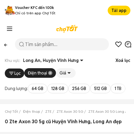
Voucher KFC đến 100k
Tải app
Chỉ có trên app Chợ Tốt
Khu vực:
Long An, Huyện Vĩnh Hưng
Xoá lọc
Điện thoại
Giá
Lọc
Dung lượng:
64 GB
128 GB
256 GB
512 GB
1 TB
2 
Chợ Tốt
Điện thoại
ZTE
ZTE Axon 30 5G
ZTE Axon 30 5G Long An
0 Zte Axon 30 5g cũ Huyện Vĩnh Hưng, Long An đẹp