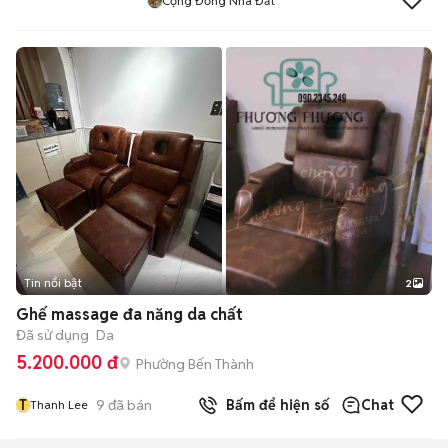
Cộng Đồng Nhà Đất
Tin nổi bật
2
Ghế massage đa năng da chất
Đã sử dụng
Da
5.200.000 đ
Phường Bến Thành
T
9
đã bán
Bấm để hiện số
Chat
Thanh Lee