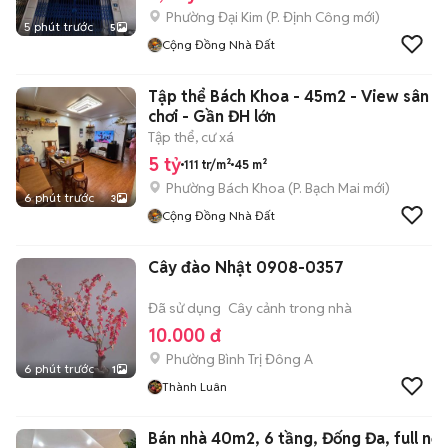
Phường Đại Kim
(
P. Định Công
mới)
5 phút trước
5
Cộng Đồng Nhà Đất
Tập thể Bách Khoa - 45m2 - View sân
chơi - Gần ĐH lớn
Tập thể, cư xá
5 tỷ
111 tr/m²
45 m²
Phường Bách Khoa
(
P. Bạch Mai
mới)
6 phút trước
3
Cộng Đồng Nhà Đất
Cây đào Nhật 0908-0357
Đã sử dụng
Cây cảnh trong nhà
10.000 đ
Phường Bình Trị Đông A
6 phút trước
1
Thành Luân
Bán nhà 40m2, 6 tầng, Đống Đa, full nội