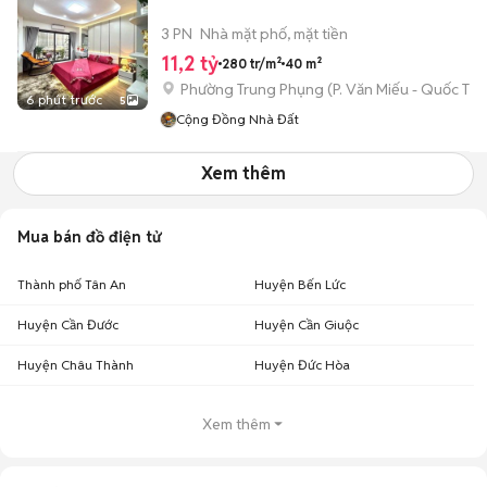
3 PN
Nhà mặt phố, mặt tiền
11,2 tỷ
280 tr/m²
40 m²
Phường Trung Phụng
(
P. Văn Miếu - Quốc Tử
6 phút trước
5
Cộng Đồng Nhà Đất
Xem thêm
Mua bán đồ điện tử
Thành phố Tân An
Huyện Bến Lức
Huyện Cần Đước
Huyện Cần Giuộc
Huyện Châu Thành
Huyện Đức Hòa
Xem thêm