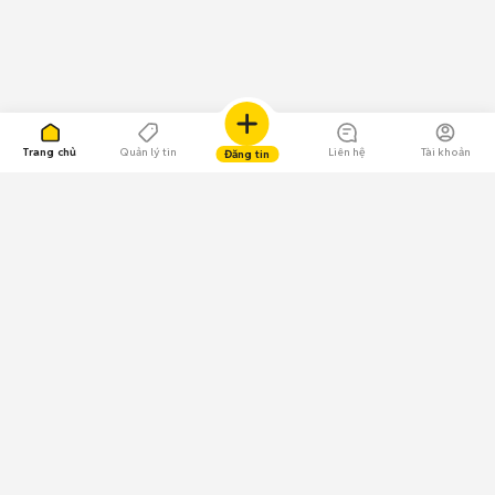
Trang chủ
Quản lý tin
Liên hệ
Tài khoản
Đăng tin
109.000 Bình chọn
Tải ứng dụng Chợ Tốt
Về Chợ Tốt
Quy chế sàn
Chính sách bảo mật
Giải quyết tranh chấp
CÔNG TY TNHH CHỢ TỐT - Người đại diện theo pháp luật: