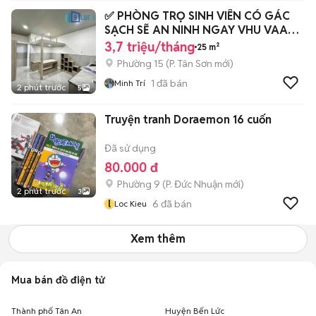
✅ PHÒNG TRỌ SINH VIÊN CÓ GÁC
SẠCH SẼ AN NINH NGAY VHU VAA
CD Y HUIT
3,7 triệu/tháng
25 m²
Phường 15
(
P. Tân Sơn
mới)
1
đã bán
Minh Trí
2 phút trước
5
Truyện tranh Doraemon 16 cuốn
Đã sử dụng
80.000 đ
Phường 9
(
P. Đức Nhuận
mới)
2 phút trước
3
l
6
đã bán
Loc Kieu
Xem thêm
Mua bán đồ điện tử
Thành phố Tân An
Huyện Bến Lức