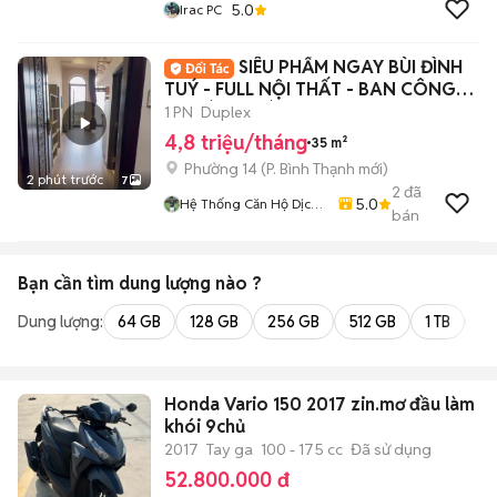
5.0
Irac PC
SIÊU PHẨM NGAY BÙI ĐÌNH
TUÝ - FULL NỘI THẤT - BAN CÔNG
THOÁNG MÁT✨✨
1 PN
Duplex
4,8 triệu/tháng
35 m²
Phường 14
(
P. Bình Thạnh
mới)
2 phút trước
7
2
đã
5.0
Hệ Thống Căn Hộ Dịch
bán
Vụ Tphcm
Bạn cần tìm
dung lượng
nào ?
Dung lượng:
64 GB
128 GB
256 GB
512 GB
1 TB
2 
Honda Vario 150 2017 zin.mơ đầu làm
khói 9chủ
2017
Tay ga
100 - 175 cc
Đã sử dụng
52.800.000 đ