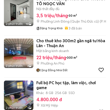
TÔ NGỌC VÂN
Nội thất đầy đủ
3,5 triệu/tháng
30 m²
Phường Linh Đông (Quận Thủ Đức cũ)
(
P. Hiệ
2 phút trước
10
3
đã bán
Đặng Trọng Khôi
Cho thuê kho 300m2 gần ngã tư Hòa
Lân - Thuận An
Mặt bằng kinh doanh
22 triệu/tháng
300 m²
Phường An Phú
2 phút trước
3
Cộng Đồng Nhà Đất
Full bộ PC học tập, làm việc, chơi
game
Khác
8 GB
256 GB
SSD
4.800.000 đ
Xã Mỹ Hiệp
2 phút trước
1