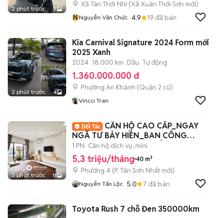
Xã Tân Thới Nhì
(
Xã Xuân Thới Sơn
mới)
2 phút trước
7
N
4.9
19
đã bán
Nguyễn Văn Chức
Kia Carnival Signature 2024 Form mới
2025 Xanh
2024
18.000 km
Dầu
Tự động
1.360.000.000 đ
Phường An Khánh (Quận 2 cũ)
2 phút trước
4
Vincci Tran
CĂN HỘ CAO CẤP_NGAY
NGÃ TƯ BẢY HIỀN_BAN CÔNG
THOÁNG_FULL NỘI THẤT MỚI
1 PN
Căn hộ dịch vụ, mini
5,3 triệu/tháng
40 m²
Phường 4
(
P. Tân Sơn Nhất
mới)
2 phút trước
11
5.0
7
đã bán
Nguyễn Tấn Lộc
Toyota Rush 7 chỗ Đen 350000km