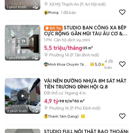
Xã Mỹ Thạnh An
(
P. An Hội
mới)
1 phút trước
4
p
1
đã bán
Phong
STUDIO BAN CÔNG XA BẾP
CỰC RỘNG GẦN MŨI TÀU ÂU CƠ &
TRƯỜNG CHINH
1 PN
Căn hộ dịch vụ, mini
5,5 triệu/tháng
35 m²
Phường 14
(
P. Tân Bình
mới)
1 phút trước
11
4
đã
5.0
Minh Khoa Chuyên Tân
bán
Bình - Tân Phú
VÀI NỀN ĐƯỜNG NHỰA 8M SÁT MĂT
TIỀN TRƯƠNG ĐÌNH HỘI Q.8
Đất thổ cư
Ngang 4 m
4,9 tỷ
98 tr/m²
50 m²
Phường 16
(
P. Phú Định
mới)
2 phút trước
5
T
Thanh Tâm (Sang)
STUDIO FULL NỘI THẤT BAO THOÁNG