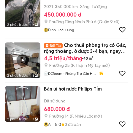
2021
350.000 km
Xăng
Tự động
450.000.000 đ
Phường Tăng Nhơn Phú A (Quận 9 cũ)
2 phút trước
4
Đ
Đinh Hoài Dung
Cho thuê phòng trọ có Gác,
rộng thoáng, ở được 3-4 bạn, ngay
UTH, FTU,
4,5 triệu/tháng
40 m²
Phường 25
(
P. Thạnh Mỹ Tây
mới)
DCRoom - Phòng Trọ Căn Hộ
2 phút trước
6
Giá Rẻ TP.HCM
Bàn ủi hơi nước Philips Tím
Đã sử dụng
680.000 đ
Phường 14
(
P. Nhiêu Lộc
mới)
2 phút trước
5
A
5.0
3
đã bán
An