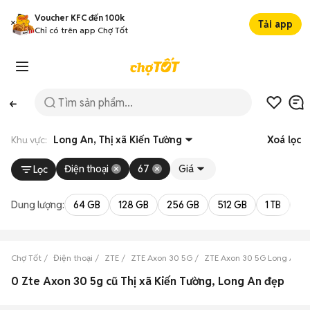
Voucher KFC đến 100k
Tải app
Chỉ có trên app Chợ Tốt
Khu vực:
Long An, Thị xã Kiến Tường
Xoá lọc
Điện thoại
67
Giá
Lọc
Dung lượng:
64 GB
128 GB
256 GB
512 GB
1 TB
2 
Chợ Tốt
Điện thoại
ZTE
ZTE Axon 30 5G
ZTE Axon 30 5G Long An
0 Zte Axon 30 5g cũ Thị xã Kiến Tường, Long An đẹp