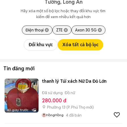
Tường, Long An
Hãy xóa một số bộ lọc hoặc thay đổi khu vực tìm 
kiếm để xem nhiều kết quả hơn
Điện thoại
ZTE
Axon 30 5G
Đổi khu vực
Xóa tất cả bộ lọc
Tin đăng mới
thanh lý Túi xách Nữ Da Đỏ Lớn
Đã sử dụng
Đồ nữ
280.000 đ
Phường 13
(
P. Phú Thọ
mới)
40 giây trước
1
4
đã bán
HồngHồng