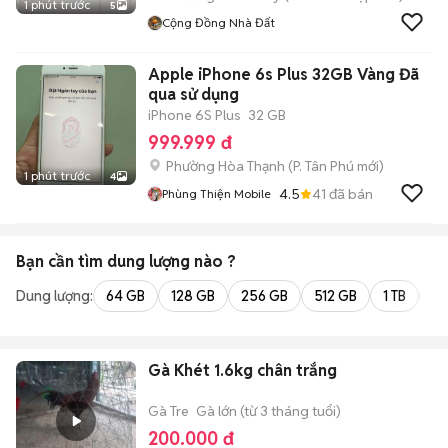
1 phút trước
5
Cộng Đồng Nhà Đất
Apple iPhone 6s Plus 32GB Vàng Đã
qua sử dụng
iPhone 6S Plus
32 GB
999.999 đ
Phường Hòa Thạnh
(
P. Tân Phú
mới)
1 phút trước
4
4.5
41
đã bán
Phùng Thiện Mobile
Bạn cần tìm
dung lượng
nào ?
Dung lượng:
64 GB
128 GB
256 GB
512 GB
1 TB
2 
Gà Khét 1.6kg chân trắng
Gà Tre
Gà lớn (từ 3 tháng tuổi)
200.000 đ