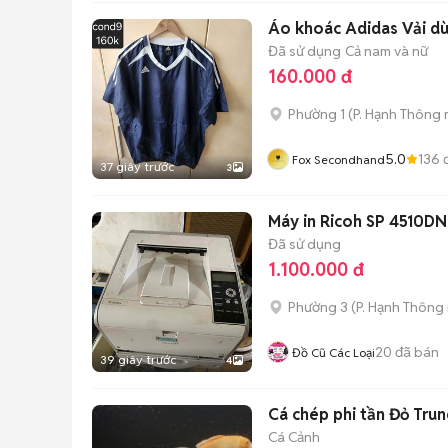
Áo khoác Adidas Vải dù
Đã sử dụng
Cả nam và nữ
160.000 đ
Phường 1
(
P. Hạnh Thông
5.0
136
đ
Fox Secondhand
37 giây trước
3
Máy in Ricoh SP 4510DN
Đã sử dụng
1.100.000 đ
Phường 3
(
P. Hạnh Thông
20
đã bán
Đồ Cũ Các Loại
39 giây trước
4
Cá chép phi tần Đỏ Tru
Cá Cảnh