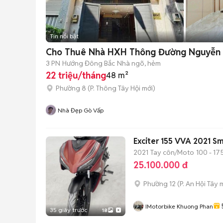
Tin nổi bật
Cho Thuê Nhà HXH Thông Đường Nguyễn 
3 PN
Hướng Đông Bắc
Nhà ngõ, hẻm
22 triệu/tháng
48 m²
Phường 8
(
P. Thông Tây Hội
mới)
Nhà Đẹp Gò Vấp
Exciter 155 VVA 2021 S
2021
Tay côn/Moto
100 - 17
25.100.000 đ
Phường 12
(
P. An Hội Tây
m
IMotorbike Khuong Phan
35 giây trước
18