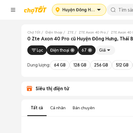
Huyện Đông Hưng
Chợ Tốt
Điện thoại
ZTE
ZTE Axon 40 Pro
ZTE Axon 40 
0 Zte Axon 40 Pro cũ Huyện Đông Hưng, Thái B
Lọc
Điện thoại
67
Giá
Dung lượng:
64 GB
128 GB
256 GB
512 GB
Siêu thị điện tử
Tất cả
Cá nhân
Bán chuyên