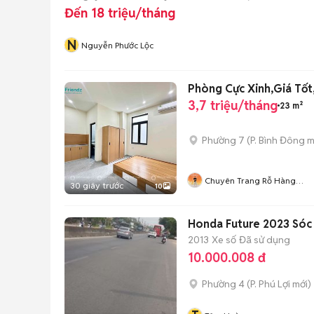
Đến 18 triệu/tháng
N
Nguyễn Phước Lộc
Phòng Cực Xinh,Giá Tốt
3,7 triệu/tháng
23 m²
Phường 7
(
P. Bình Đông
m
Chuyên Trang Rỗ Hàng
30 giây trước
10
HIFRIENDZ
Honda Future 2023 Sóc
2013
Xe số
Đã sử dụng
10.000.008 đ
Phường 4
(
P. Phú Lợi
mới)