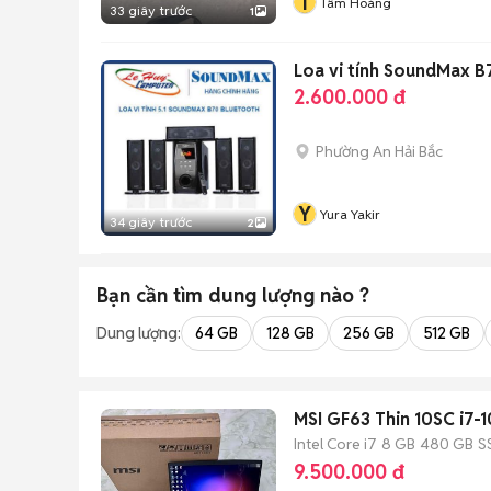
T
Tâm Hoàng
33 giây trước
1
Loa vi tính SoundMax B
2.600.000 đ
Phường An Hải Bắc
Y
Yura Yakir
34 giây trước
2
Bạn cần tìm
dung lượng
nào ?
Dung lượng:
64 GB
128 GB
256 GB
512 GB
MSI GF63 Thin 10SC i7
Intel Core i7
8 GB
480 GB
S
9.500.000 đ