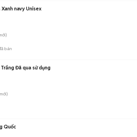
 Xanh navy Unisex
mới)
ã bán
 Trắng Đã qua sử dụng
mới)
ng Quốc