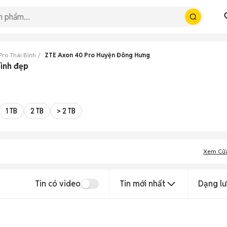
Pro Thái Bình
ZTE Axon 40 Pro Huyện Đông Hưng
ình đẹp
1 TB
2 TB
> 2 TB
Xem Cử
Tin có video
Tin mới nhất
Dạng lư