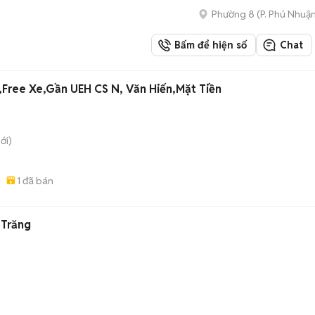
Phường 8
(
P. Phú Nhuậ
Bấm để hiện số
Chat
,Free Xe,Gần UEH CS N, Văn Hiến,Mặt Tiền
ới)
1
đã bán
 Trăng