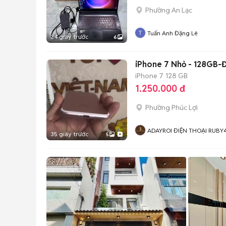
Phường An Lạc
Tuấn Anh Đặng Lê
34 giây trước
6
iPhone 7 Nhỏ - 128GB-Đ
iPhone 7
128 GB
1.250.000 đ
Phường Phúc Lợi
ADAYROI ĐIỆN THOẠI RUBY
35 giây trước
5