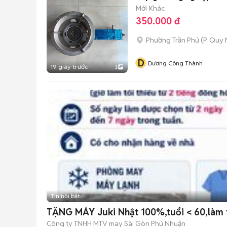
Mới
Khác
350.000 đ
Phường Trần Phú
(
P. Quy
D
Dương Công Thành
19 giây trước
3
Tin nổi bật
TẶNG MÁY Juki Nhật 100%,tuổi < 60,làm 
Công ty TNHH MTV may Sài Gòn Phú Nhuận