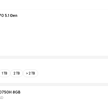
70 5.1 Đen
1 TB
2 TB
> 2 TB
-10750H 8GB
SD