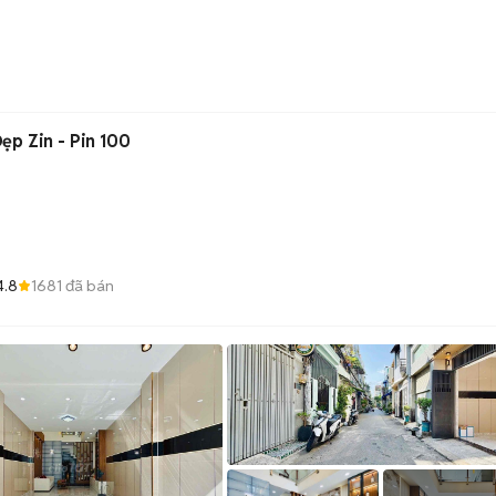
ẹp Zin - Pin 100
4.8
1681
đã bán