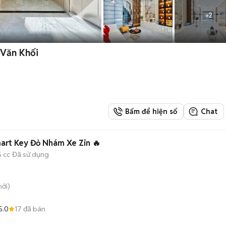
+
2
Văn Khối
Bấm để hiện số
Chat
mart Key Đỏ Nhám Xe Zin 🔥
5 cc
Đã sử dụng
ới)
5.0
17
đã bán