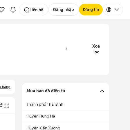
Đăng nhập
Đăng tin
Liên hệ
Xoá
lọc
a hàng
Mua bán đồ điện tử
Thành phố Thái Bình
ới
Huyện Hưng Hà
Huyện Kiến Xương