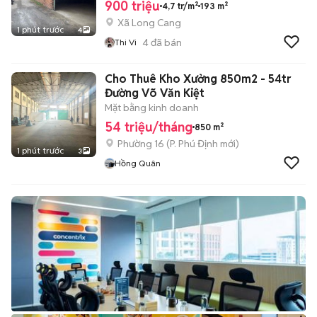
900 triệu
4,7 tr/m²
193 m²
Xã Long Cang
1 phút trước
4
4
đã bán
Thi Vi
Cho Thuê Kho Xưởng 850m2 - 54tr
Đường Võ Văn Kiệt
Mặt bằng kinh doanh
54 triệu/tháng
850 m²
Phường 16
(
P. Phú Định
mới)
1 phút trước
3
Hồng Quân