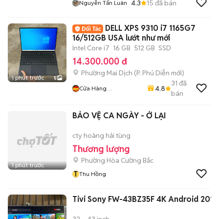
4.3
15
đã bán
Nguyễn Tấn Luân
DELL XPS 9310 i7 1165G7
16/512GB USA lướt như mới
Intel Core i7
16 GB
512 GB
SSD
14.300.000 đ
Phường Mai Dịch
(
P. Phú Diễn
mới)
1 phút trước
5
31
đã
4.8
Cửa Hàng
bán
LaptopMD.vn Giá SV,
Chất Lượng, Uy Tín.
BẢO VỆ CA NGÀY - Ở LẠI
cty hoàng hải tùng
Thương lượng
Phường Hòa Cường Bắc
1 phút trước
T
Thu Hồng
Tivi Sony FW-43BZ35F 4K Android 2018