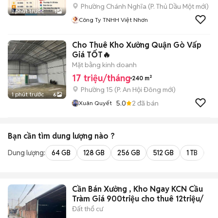
Phường Chánh Nghĩa
(
P. Thủ Dầu Một
mới)
1 phút trước
1
Công Ty TNHH Việt Nhơn
Cho Thuê Kho Xưởng Quận Gò Vấp
Giá TỐT🔥
Mặt bằng kinh doanh
17 triệu/tháng
240 m²
Phường 15
(
P. An Hội Đông
mới)
1 phút trước
6
5.0
2
đã bán
Xuân Quyết
Bạn cần tìm
dung lượng
nào ?
Dung lượng:
64 GB
128 GB
256 GB
512 GB
1 TB
2 
Cần Bán Xưởng , Kho Ngay KCN Cầu
Tràm Giá 900triệu cho thuê 12triệu/
Đất thổ cư