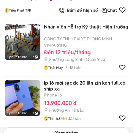
T
Bấm để hiện số
Chat
Tiến Phát TPR
Nhân viên Hỗ trợ Kỹ thuật Hiện trường
CÔNG TY TNHH BÃI XE THÔNG MINH
VINPARKING
Đến 12 triệu/tháng
1 phút trước
1
Phường Long Bình (Quận 9 cũ)
T
3
đã bán
Thái Huy
Ip 16 mới sạc đc 20 lần zin ken full,có
ship xa
iPhone 16
13.900.000 đ
Phường An Hải Bắc
1 phút trước
5
t
5.0
1
đã bán
Thi