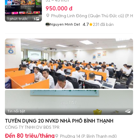
32 – 43 inch
950.000 đ
Phường Linh Đông (Quận Thủ Đức cũ)
(
P. Hiệ
1 phút trước
5
4.7
231
đã bán
Nguyen Minh Dat
Tin nổi bật
4
TUYỂN DỤNG 20 NVKD NHÀ PHỐ BÌNH THẠNH
CÔNG TY TNHH DV BĐS TPR
Đến 80 triệu/tháng
Phường 14
(
P. Bình Thạnh
mới)