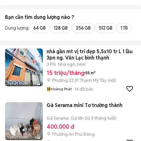
Thành
Bạn cần tìm
dung lượng
nào ?
Dung lượng:
64 GB
128 GB
256 GB
512 GB
1 TB
2 
nhà gần mt vị trí đẹp 5,5x10 tr L 1 lầu
3pn ng. Văn Lạc bình thạnh
3 PN
Nhà ngõ, hẻm
15 triệu/tháng
55 m²
Phường 22
(
P. Thạnh Mỹ Tây
mới)
1 phút trước
10
H
14
đã bán
Hoàng Phát
Gà Serama mini Tơ trưởng thành
Gà Serama
Gà lớn (từ 3 tháng tuổi)
400.000 đ
Phường An Phú Đông
1 phút trước
5