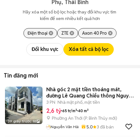
Phụ, Thái Bình
Hãy xóa một số bộ lọc hoặc thay đổi khu vực tìm 
kiếm để xem nhiều kết quả hơn
Điện thoại
ZTE
Axon 40 Pro
Đổi khu vực
Xóa tất cả bộ lọc
Tin đăng mới
Nhà góc 2 mặt tiền thoáng mát,
đường Lê Quang Chiểu thông Nguyễn
Thông
3 PN
Nhà mặt phố, mặt tiền
2,6 tỷ
65 tr/m²
40 m²
Phường An Thới
(
P. Bình Thủy
mới)
39 giây trước
10
5.0
3
đã bán
Nguyễn Văn Hải