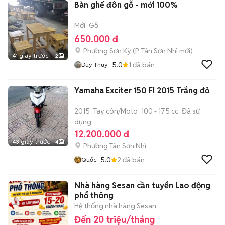
Bàn ghế đôn gỗ - mới 100%
Mới
Gỗ
650.000 đ
Phường Sơn Kỳ
(
P. Tân Sơn Nhì
mới)
41 giây trước
2
5.0
1
đã bán
Duy Thuy
Yamaha Exciter 150 FI 2015 Trắng đỏ
2015
Tay côn/Moto
100 - 175 cc
Đã sử
dụng
12.200.000 đ
43 giây trước
4
Phường Tân Sơn Nhì
5.0
2
đã bán
Quốc
Nhà hàng Sesan cần tuyển Lao động
phổ thông
Hệ thống nhà hàng Sesan
Đến 20 triệu/tháng