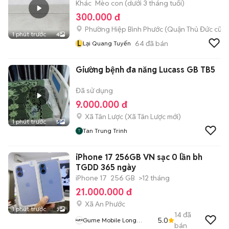
Khác
Mèo con (dưới 3 tháng tuổi)
300.000 đ
Phường Hiệp Bình Phước (Quận Thủ Đức cũ)
1 phút trước
4
L
64
đã bán
Lại Quang Tuyến
Giường bệnh đa năng Lucass GB TB5
Đã sử dụng
9.000.000 đ
Xã Tân Lược
(
Xã Tân Lược
mới)
1 phút trước
5
Tan Trung Trinh
iPhone 17 256GB VN sạc 0 lần bh
TGDD 365 ngày
iPhone 17
256 GB
>12 tháng
21.000.000 đ
Xã An Phước
1 phút trước
3
14
đã
5.0
Gume Mobile Long
bán