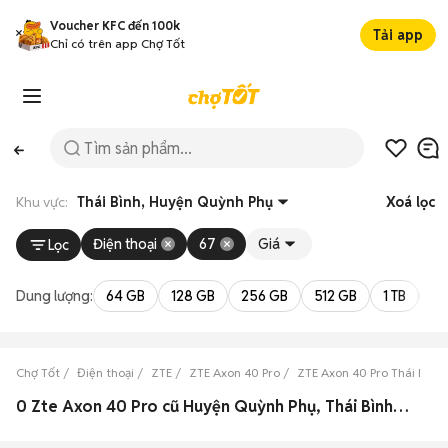
Voucher KFC đến 100k
Tải app
Chỉ có trên app Chợ Tốt
Khu vực:
Thái Bình, Huyện Quỳnh Phụ
Xoá lọc
Điện thoại
67
Giá
Lọc
Dung lượng:
64 GB
128 GB
256 GB
512 GB
1 TB
2 
Chợ Tốt
Điện thoại
ZTE
ZTE Axon 40 Pro
ZTE Axon 40 Pro Thái Bình
0 Zte Axon 40 Pro cũ Huyện Quỳnh Phụ, Thái Bình đẹp