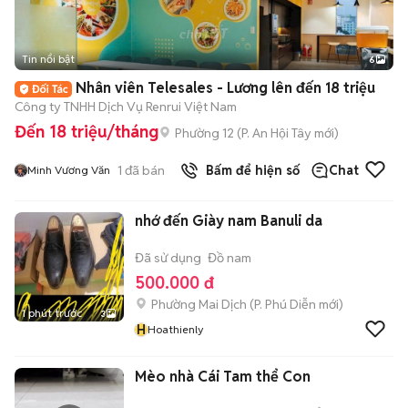
Tin nổi bật
6
+
2
Nhân viên Telesales - Lương lên đến 18 triệu
Công ty TNHH Dịch Vụ Renrui Việt Nam
Đến 18 triệu/tháng
Phường 12
(
P. An Hội Tây
mới)
1
đã bán
Bấm để hiện số
Chat
Minh Vương Văn
nhớ đến Giày nam Banuli da
Đã sử dụng
Đồ nam
500.000 đ
Phường Mai Dịch
(
P. Phú Diễn
mới)
1 phút trước
3
H
Hoathienly
Mèo nhà Cái Tam thể Con