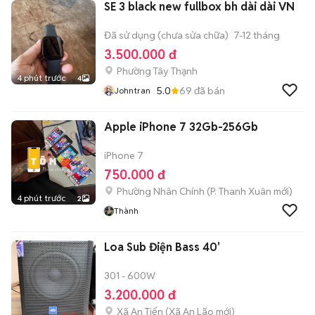
SE 3 black new fullbox bh dài dài VN
Đã sử dụng (chưa sửa chữa)
7-12 tháng
3.500.000 đ
Phường Tây Thạnh
4 phút trước
4
5.0
69
đã bán
Johntran
Apple iPhone 7 32Gb-256Gb
iPhone 7
750.000 đ
Phường Nhân Chính
(
P. Thanh Xuân
mới)
4 phút trước
2
Thành
Loa Sub Điện Bass 40'
301 - 600W
3.200.000 đ
Xã An Tiến
(
Xã An Lão
mới)