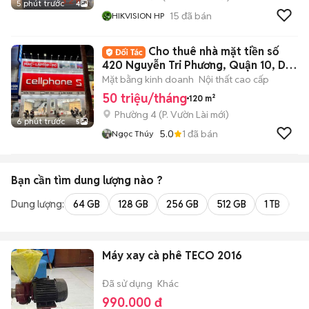
5 phút trước
4
15
đã bán
HIKVISION HP
Cho thuê nhà mặt tiền số
420 Nguyễn Tri Phương, Quận 10, DT:
6x20m
Mặt bằng kinh doanh
Nội thất cao cấp
50 triệu/tháng
120 m²
Phường 4
(
P. Vườn Lài
mới)
6 phút trước
5
5.0
1
đã bán
Ngọc Thúy
Bạn cần tìm
dung lượng
nào ?
Dung lượng:
64 GB
128 GB
256 GB
512 GB
1 TB
2 
Máy xay cà phê TECO 2016
Đã sử dụng
Khác
990.000 đ