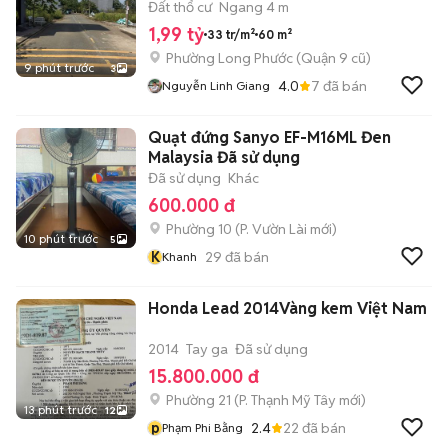
tỷ 990
Đất thổ cư
Ngang 4 m
1,99 tỷ
33 tr/m²
60 m²
Phường Long Phước (Quận 9 cũ)
9 phút trước
3
4.0
7
đã bán
Nguyễn Linh Giang
Quạt đứng Sanyo EF-M16ML Đen
Malaysia Đã sử dụng
Đã sử dụng
Khác
600.000 đ
Phường 10
(
P. Vườn Lài
mới)
10 phút trước
5
K
29
đã bán
Khanh
Honda Lead 2014Vàng kem Việt Nam
2014
Tay ga
Đã sử dụng
15.800.000 đ
Phường 21
(
P. Thạnh Mỹ Tây
mới)
13 phút trước
12
p
2.4
22
đã bán
Phạm Phi Bằng