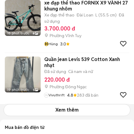
xe đạp thể thao FORNIX X9 VÀNH 27
khung nhôm
Xe đạp thể thao
Đài Loan
L (55.5 cm)
Đã
sử dụng
3.700.000 đ
18 phút trước
8
Phường Vĩnh Tuy
H
3.0
Hùng
Quần jean Levis 539 Cotton Xanh
nhạt
Đã sử dụng
Cả nam và nữ
220.000 đ
Phường Đông Ngạc
19 phút trước
5
4.8
283
đã bán
Vivuthrift
Xem thêm
Mua bán đồ điện tử