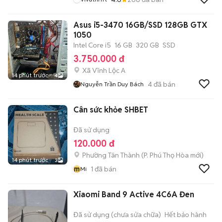
Asus i5-3470 16GB/SSD 128GB GTX
1050
Intel Core i5
16 GB
320 GB
SSD
3.750.000 đ
Xã Vĩnh Lộc A
14 phút trước
4
4
đã bán
Nguyễn Trần Duy Bách
Cân sức khỏe SHBET
Đã sử dụng
120.000 đ
Phường Tân Thành
(
P. Phú Thọ Hòa
mới)
14 phút trước
3
m
1
đã bán
Mi
Xiaomi Band 9 Active 4C6A Đen
Đã sử dụng (chưa sửa chữa)
Hết bảo hành