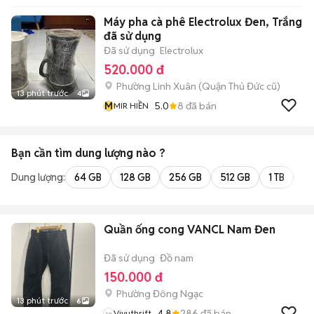
Máy pha cà phê Electrolux Đen, Trắng
đã sử dụng
Đã sử dụng
Electrolux
520.000 đ
Phường Linh Xuân (Quận Thủ Đức cũ)
13 phút trước
4
M
5.0
8
đã bán
MIR HIỀN
Bạn cần tìm
dung lượng
nào ?
Dung lượng:
64 GB
128 GB
256 GB
512 GB
1 TB
2 
Quần ống cong VANCL Nam Đen
Đã sử dụng
Đồ nam
150.000 đ
Phường Đông Ngạc
13 phút trước
6
4.8
286
đã bán
Vivuthrift