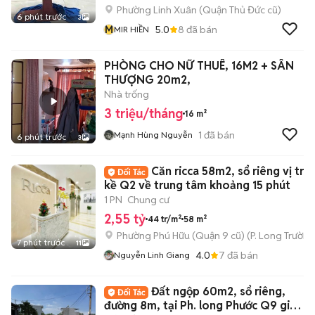
Phường Linh Xuân (Quận Thủ Đức cũ)
6 phút trước
3
M
5.0
8
đã bán
MIR HIỀN
PHÒNG CHO NỮ THUÊ, 16M2 + SÂN
THƯỢNG 20m2,
Nhà trống
3 triệu/tháng
16 m²
1
đã bán
Mạnh Hùng Nguyễn
6 phút trước
3
Căn ricca 58m2, sổ riêng vị trí l
kề Q2 về trung tâm khoảng 15 phút
1 PN
Chung cư
2,55 tỷ
44 tr/m²
58 m²
Phường Phú Hữu (Quận 9 cũ)
(
P. Long Trường
7 phút trước
11
4.0
7
đã bán
Nguyễn Linh Giang
Đất ngộp 60m2, sổ riêng,
đường 8m, tại Ph. long Phước Q9 giá 1