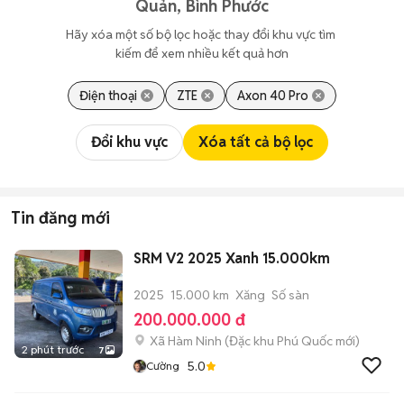
Quản, Bình Phước
Hãy xóa một số bộ lọc hoặc thay đổi khu vực tìm 
kiếm để xem nhiều kết quả hơn
Điện thoại
ZTE
Axon 40 Pro
Đổi khu vực
Xóa tất cả bộ lọc
Tin đăng mới
SRM V2 2025 Xanh 15.000km
2025
15.000 km
Xăng
Số sàn
200.000.000 đ
Xã Hàm Ninh
(
Đặc khu Phú Quốc
mới)
2 phút trước
7
5.0
Cường