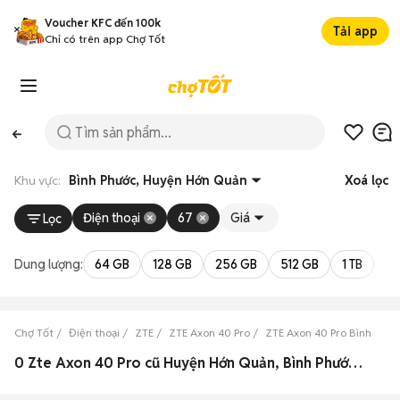
Voucher KFC đến 100k
Tải app
Chỉ có trên app Chợ Tốt
Khu vực:
Bình Phước, Huyện Hớn Quản
Xoá lọc
Điện thoại
67
Giá
Lọc
Dung lượng:
64 GB
128 GB
256 GB
512 GB
1 TB
2 
Chợ Tốt
Điện thoại
ZTE
ZTE Axon 40 Pro
ZTE Axon 40 Pro Bình Phướ
0 Zte Axon 40 Pro cũ Huyện Hớn Quản, Bình Phước đẹp