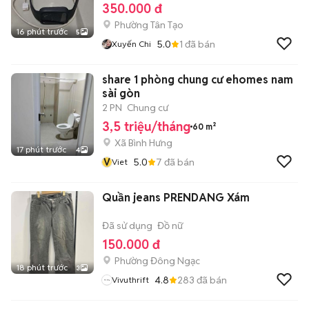
350.000 đ
Phường Tân Tạo
16 phút trước
5
5.0
1
đã bán
Xuyến Chi
share 1 phòng chung cư ehomes nam
sài gòn
2 PN
Chung cư
3,5 triệu/tháng
60 m²
Xã Bình Hưng
17 phút trước
4
V
5.0
7
đã bán
Viet
Quần jeans PRENDANG Xám
Đã sử dụng
Đồ nữ
150.000 đ
Phường Đông Ngạc
18 phút trước
3
4.8
283
đã bán
Vivuthrift