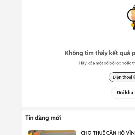
Không tìm thấy kết quả p
Hãy xóa một số bộ lọc hoặc t
Điện thoại
Đổi khu
Tin đăng mới
CHO THUÊ CĂN HỘ VĨ