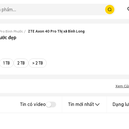
Pro Bình Phước
ZTE Axon 40 Pro Thị xã Bình Long
hước đẹp
1 TB
2 TB
> 2 TB
Xem Cử
Tin có video
Tin mới nhất
Dạng lư