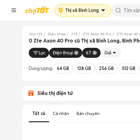
Thị xã Bình Long
Chợ Tốt
Điện thoại
ZTE
ZTE Axon 40 Pro
ZTE Axon 40 
0 Zte Axon 40 Pro cũ Thị xã Bình Long, Bình P
Lọc
Điện thoại
67
Giá
Dung lượng:
64 GB
128 GB
256 GB
512 GB
Siêu thị điện tử
Tất cả
Cá nhân
Bán chuyên