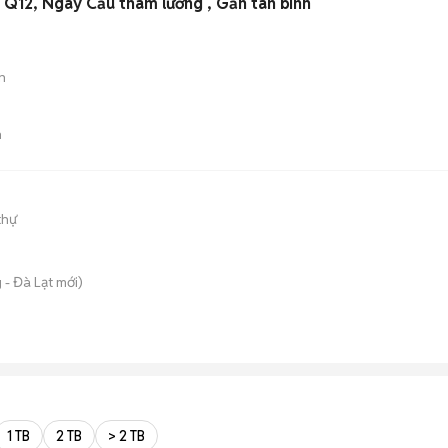
Q12, Ngay Cầu tham lương , Gần tân bình
n
n
thự
 - Đà Lạt
mới)
1 TB
2 TB
> 2 TB