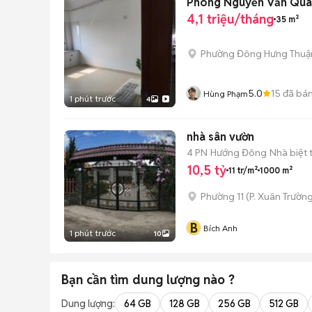
Phòng Nguyễn Văn Quá 
4,1 triệu/tháng
35 m²
Phường Đông Hưng Thuậ
5.0
15
đã bá
Hùng Phạm
1 phút trước
4
nhà sân vườn
4 PN
Hướng Đông
Nhà biệt 
10,5 tỷ
11 tr/m²
1000 m²
Phường 11
(
P. Xuân Trường
B
Bích Anh
1 phút trước
10
Bạn cần tìm
dung lượng
nào ?
Dung lượng:
64 GB
128 GB
256 GB
512 GB