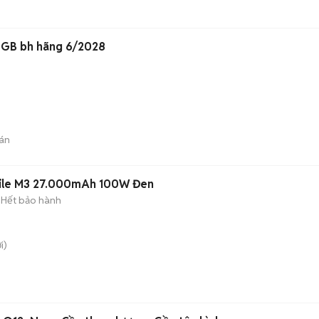
6GB bh hãng 6/2028
án
bile M3 27.000mAh 100W Đen
Hết bảo hành
i)