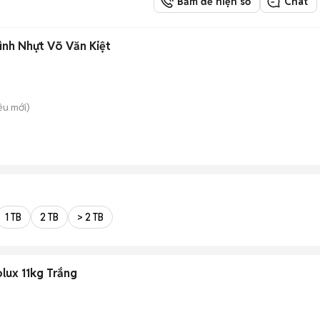
Bấm để hiện số
Chat
ình Nhựt Võ Văn Kiệt
iều
mới)
1 TB
2 TB
> 2 TB
lux 11kg Trắng