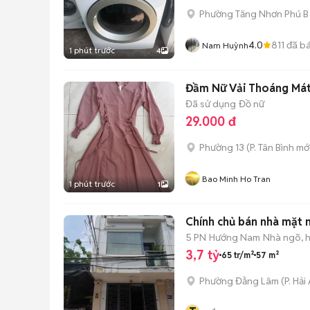
Phường Tăng Nhơn Phú B 
4.0
811
đã b
Nam Huỳnh
1 phút trước
4
Đầm Nữ Vải Thoáng Mát
Đã sử dụng
Đồ nữ
29.000 đ
Phường 13
(
P. Tân Bình
mới
Bao Minh Ho Tran
1 phút trước
1
Chính chủ bán nhà mặt 
5 PN
Hướng Nam
Nhà ngõ, 
3,7 tỷ
65 tr/m²
57 m²
Phường Đằng Lâm
(
P. Hải