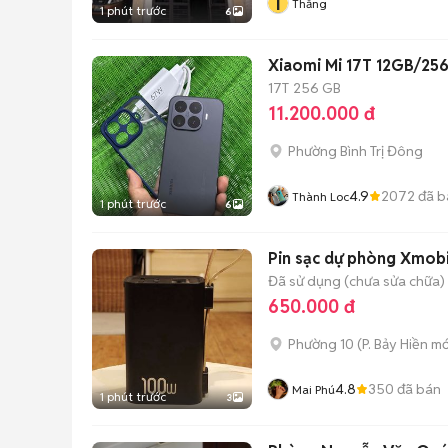
T
Thắng
1 phút trước
6
Xiaomi Mi 17T 12GB/25
17T
256 GB
11.200.000 đ
Phường Bình Trị Đông
4.9
2072
đã b
Thành Loc
1 phút trước
6
Pin sạc dự phòng Xmo
Đã sử dụng (chưa sửa chữa)
650.000 đ
Phường 10
(
P. Bảy Hiền
mớ
4.8
350
đã bán
Mai Phú
1 phút trước
3