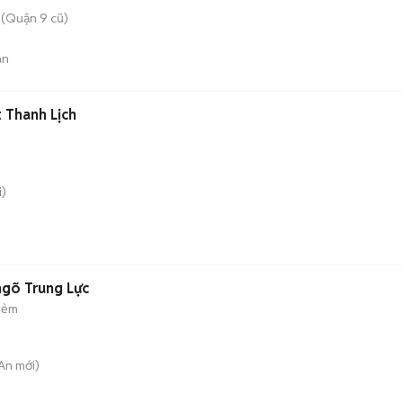
(Quận 9 cũ)
án
 Thanh Lịch
)
ngõ Trung Lực
hẻm
 An
mới)