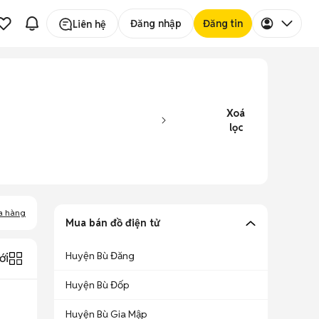
Đăng nhập
Đăng tin
Liên hệ
Xoá
lọc
a hàng
Mua bán đồ điện tử
Huyện Bù Đăng
ới
Huyện Bù Đốp
Huyện Bù Gia Mập