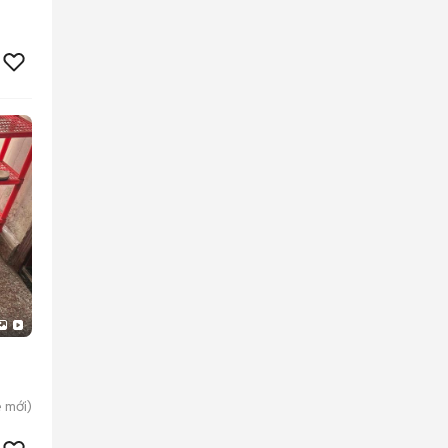
è
mới)