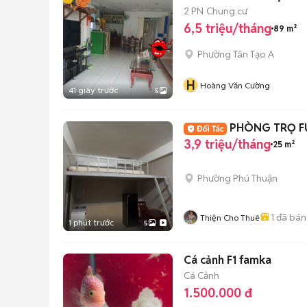
2 PN
Chung cư
6,5 triệu/tháng
89 m²
Phường Tân Tạo A
H
Hoàng Văn Cường
41 giây trước
5
PHÒNG TRỌ FU
3,9 triệu/tháng
25 m²
Phường Phú Thuận
1
đã bán
Thiện Cho Thuê
1 phút trước
5
Cá cảnh F1 famka
Cá Cảnh
1.500.000 đ