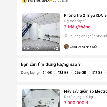
T
4.4
27
đã bán
Thái Nguyễn
Phòng trọ 2 Triệu KDC B
Nội thất đầy đủ
2 triệu/tháng
Phường An Lạc
(
P. Ninh K
Cộng Đồng Nhà Đất
1 phút trước
5
Bạn cần tìm
dung lượng
nào ?
Dung lượng:
64 GB
128 GB
256 GB
512 GB
Máy sấy quần áo Electro
Đã sử dụng
> 10 kg
7.000.000 đ