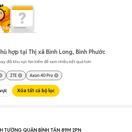
hù hợp tại Thị xã Bình Long, Bình Phước
hay đổi khu vực tìm kiếm để xem nhiều kết quả hơn
ZTE
Axon 40 Pro
 vực
Xóa tất cả bộ lọc
NH TƯỜNG QUẬN BÌNH TÂN 89M 2PN