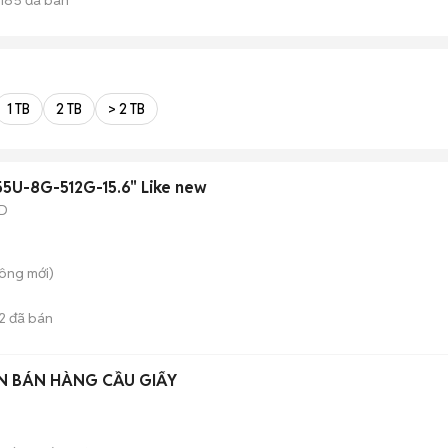
1 TB
2 TB
> 2 TB
255U-8G-512G-15.6" Like new
D
Công
mới)
2
đã bán
ÊN BÁN HÀNG CẦU GIẤY