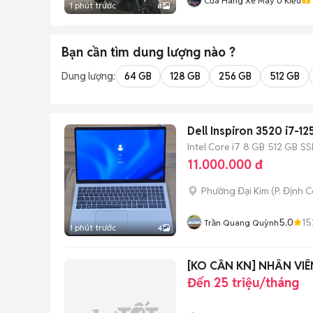
Cửa Hàng Xe Máy U Kiều
1 phút trước
8
Bạn cần tìm
dung lượng
nào ?
Dung lượng:
64 GB
128 GB
256 GB
512 GB
Dell Inspiron 3520 i7-1
Intel Core i7
8 GB
512 GB
SS
11.000.000 đ
Phường Đại Kim
(
P. Định 
5.0
15
Trần Quang Quỳnh
1 phút trước
4
[KO CẦN KN] NHÂN VI
Đến 25 triệu/tháng