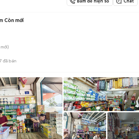
Bấm để hiện số
Chat
m Còn mới
mới)
7
đã bán
+
2