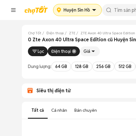
Huyện Sìn Hồ
Chợ Tốt
Điện thoại
ZTE
ZTE Axon 40 Ultra Space Edition
0 Zte Axon 40 Ultra Space Edition cũ Huyện Sìn
Lọc
Điện thoại
Giá
Dung lượng:
64 GB
128 GB
256 GB
512 GB
Siêu thị điện tử
Tất cả
Cá nhân
Bán chuyên