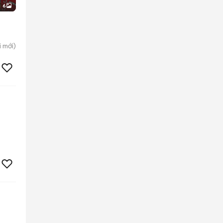
6
i
mới)