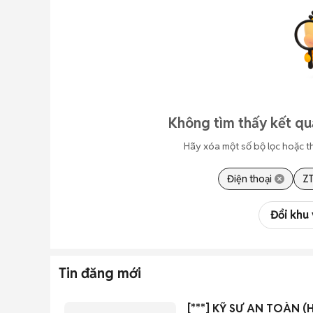
Không tìm thấy kết qu
Hãy xóa một số bộ lọc hoặc t
Điện thoại
Z
Đổi khu
Tin đăng mới
[***] KỸ SƯ AN TOÀN (