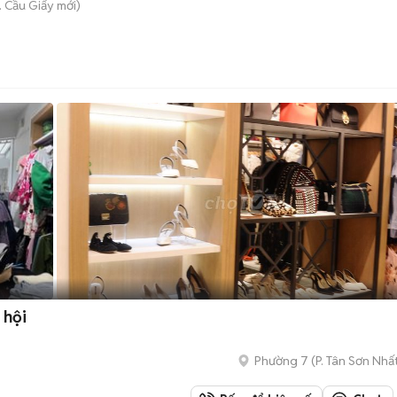
. Cầu Giấy
mới)
 hội
Phường 7
(
P. Tân Sơn Nhấ