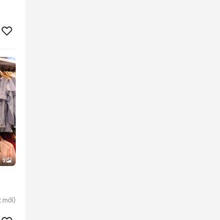
2
t
mới)