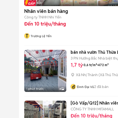
Tin nổi bật
Nhân viên bán hàng
Công ty TNHH Nhi Yến
Đến 10 triệu/tháng
T
Trương Lệ Yến
bán nhà vườn Thủ Thừa 
3 PN
Hướng Bắc
Nhà biệt th
1,7 tỷ
3,6 tr/m²
472 m²
Xã Nhị Thành
(
Xã Thủ Th
đ
2
đã bán
Đinh Đại Vũ
1 phút trước
8
[Gò Vấp/Q12] Nhân viê
CÔNG TY TNHH MITAMALL
Đến 10 triệu/tháng