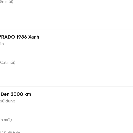
iên
mới)
PRADO 1986 Xanh
àn
 Cát
mới)
8 Đen 2000 km
 sử dụng
nh
mới)
185
đã bán