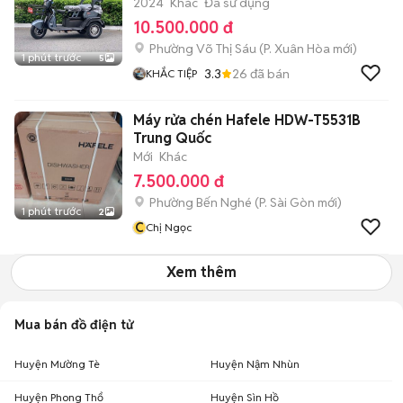
2024
Khác
Đã sử dụng
10.500.000 đ
Phường Võ Thị Sáu
(
P. Xuân Hòa
mới)
1 phút trước
5
3.3
26
đã bán
KHẮC TIỆP
Máy rửa chén Hafele HDW-T5531B
Trung Quốc
Mới
Khác
7.500.000 đ
Phường Bến Nghé
(
P. Sài Gòn
mới)
1 phút trước
2
C
Chị Ngọc
Xem thêm
Mua bán đồ điện tử
Huyện Mường Tè
Huyện Nậm Nhùn
Huyện Phong Thổ
Huyện Sìn Hồ