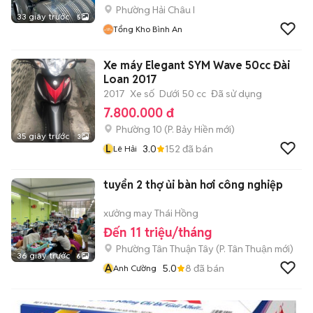
Phường Hải Châu I
33 giây trước
5
Tổng Kho Bình An
Xe máy Elegant SYM Wave 50cc Đài
Loan 2017
2017
Xe số
Dưới 50 cc
Đã sử dụng
7.800.000 đ
Phường 10
(
P. Bảy Hiền
mới)
35 giây trước
3
L
3.0
152
đã bán
Lê Hải
tuyển 2 thợ ủi bàn hơi công nghiệp
xưởng may Thái Hồng
Đến 11 triệu/tháng
Phường Tân Thuận Tây
(
P. Tân Thuận
mới)
36 giây trước
6
A
5.0
8
đã bán
Anh Cường