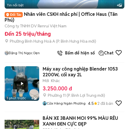
Tin nổi bật
4
Nhân viên CSKH nhắc phí | Office Haus (Tân
Phú)
Công ty TNHH DV Renrui Việt Nam
Đến 25 triệu/tháng
Phường Bình Hưng Hoà A
(
P. Bình Hưng Hòa
mới)
Bấm để hiện số
Chat
Đặng Thị Ngọc Dẹn
Máy xay công nghiệp Blender 1053
2200W, cối xay 2L
Mới
Khác
3.250.000 đ
Phường 11
(
P. Bình Lợi Trung
mới)
1 phút trước
6
4.5
2
đã bán
Cửa Hàng Ngân Phương
BÁN XE 3BANH MOI 99% MÀU RÊU
XANH ĐEN CỰC ĐẸP