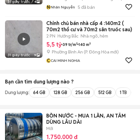
31 giây trước
4
N
5
đã bán
Nhân Nguyễn
Chinh chủ bán nhà cấp 4 :140m2 (
70m2 thổ cư và 70m2 sân truóc sau)
2 PN
Hướng Bắc
Nhà ngõ, hẻm
5,5 tỷ
39 tr/m²
140 m²
Phường Bình An
(
P. Đông Hòa
mới)
31 giây trước
9
C
CAI MINH NGHIA
Bạn cần tìm
dung lượng
nào ?
Dung lượng:
64 GB
128 GB
256 GB
512 GB
1 TB
2 
BỒN NƯỚC - MUA 1 LẦN, AN TÂM
DÙNG LÂU DÀI
Mới
1.750.000 đ