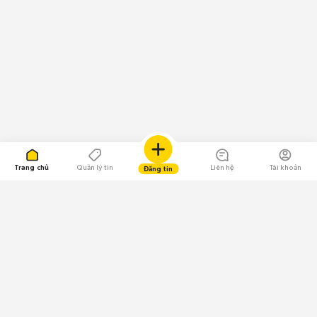
Trang chủ
Quản lý tin
Liên hệ
Tài khoản
Đăng tin
109.000 Bình chọn
Tải ứng dụng Chợ Tốt