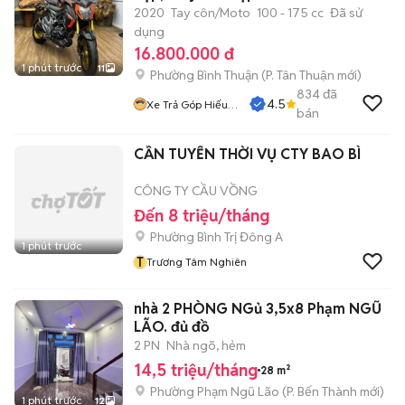
2020
Tay côn/Moto
100 - 175 cc
Đã sử
dụng
16.800.000 đ
1 phút trước
11
Phường Bình Thuận
(
P. Tân Thuận
mới)
834
đã
4.5
Xe Trả Góp Hiếu
bán
CT
CẦN TUYỂN THỜI VỤ CTY BAO BÌ
CÔNG TY CẦU VỒNG
Đến 8 triệu/tháng
Phường Bình Trị Đông A
1 phút trước
T
Trương Tâm Nghiên
nhà 2 PHÒNG NGủ 3,5x8 Phạm NGŨ
LÃO. đủ đồ
2 PN
Nhà ngõ, hẻm
14,5 triệu/tháng
28 m²
Phường Phạm Ngũ Lão
(
P. Bến Thành
mới)
1 phút trước
12