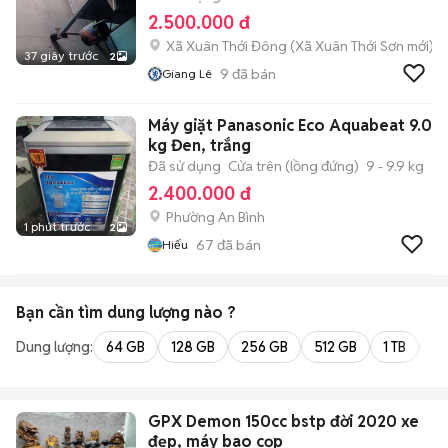
2.500.000 đ
Xã Xuân Thới Đông
(
Xã Xuân Thới Sơn
mới)
37 giây trước
2
9
đã bán
Giang Lê
Máy giặt Panasonic Eco Aquabeat 9.0
kg Đen, trắng
Đã sử dụng
Cửa trên (lồng đứng)
9 - 9.9 kg
2.400.000 đ
Phường An Bình
1 phút trước
2
67
đã bán
Hiếu
Bạn cần tìm
dung lượng
nào ?
Dung lượng:
64 GB
128 GB
256 GB
512 GB
1 TB
2 
GPX Demon 150cc bstp đời 2020 xe
đẹp, máy bao cọp