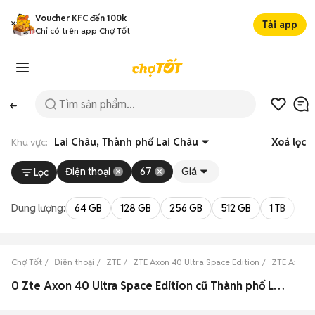
Voucher KFC đến 100k
Tải app
Chỉ có trên app Chợ Tốt
Khu vực:
Lai Châu, Thành phố Lai Châu
Xoá lọc
Điện thoại
67
Giá
Lọc
Dung lượng:
64 GB
128 GB
256 GB
512 GB
1 TB
2 
Chợ Tốt
Điện thoại
ZTE
ZTE Axon 40 Ultra Space Edition
ZTE Axon 4
0 Zte Axon 40 Ultra Space Edition cũ Thành phố Lai Châu, Lai Châu đẹp