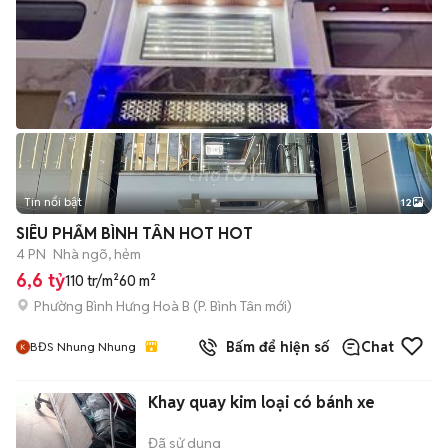
Tin nổi bật
12
+
2
SIÊU PHẨM BÌNH TÂN HOT HOT
4 PN
Nhà ngõ, hẻm
6,6 tỷ
110 tr/m²
60 m²
Phường Bình Hưng Hoà B
(
P. Bình Tân
mới)
Bấm để hiện số
Chat
BĐS Nhung Nhung
Khay quay kim loại có bánh xe
Đã sử dụng