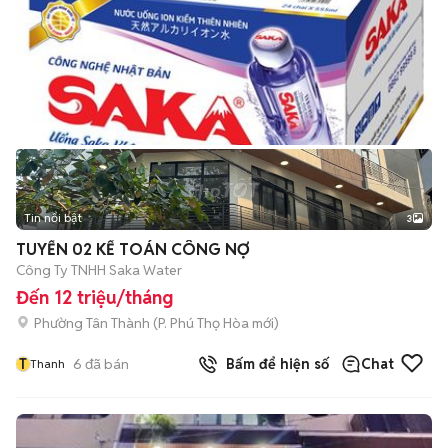
Tin nổi bật
3
TUYỂN 02 KẾ TOÁN CÔNG NỢ
Công Ty TNHH Saka Water
Đến 12 triệu/tháng
Phường Tân Thành
(
P. Phú Thọ Hòa
mới)
T
6
đã bán
Bấm để hiện số
Chat
Thanh