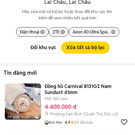
Lai Châu, Lai Châu
Hãy xóa một số bộ lọc hoặc thay đổi khu vực tìm 
kiếm để xem nhiều kết quả hơn
Điện thoại
ZTE
Axon 40 Ultra Spa...
Đổi khu vực
Xóa tất cả bộ lọc
Tin đăng mới
Đồng hồ Carnival 8131G2 Nam
Sundust 41mm
Mới
Đồ nam
4.400.000 đ
Phường Tam Bình (Quận Thủ Đức cũ)
29 giây trước
1
4.9
22
đã bán
Kim Mai