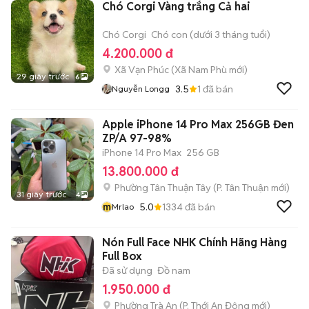
Chó Corgi Vàng trắng Cả hai
Chó Corgi
Chó con (dưới 3 tháng tuổi)
4.200.000 đ
Xã Vạn Phúc
(
Xã Nam Phù
mới)
29 giây trước
6
3.5
1
đã bán
Nguyễn Longg
Apple iPhone 14 Pro Max 256GB Đen
ZP/A 97-98%
iPhone 14 Pro Max
256 GB
13.800.000 đ
Phường Tân Thuận Tây
(
P. Tân Thuận
mới)
31 giây trước
4
m
5.0
1334
đã bán
Mrlao
Nón Full Face NHK Chính Hãng Hàng
Full Box
Đã sử dụng
Đồ nam
1.950.000 đ
Phường Trà An
(
P. Thới An Đông
mới)