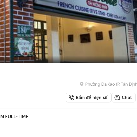
Phường Đa Kao
(
P. Tân Địn
Bấm để hiện số
Chat
N FULL-TIME