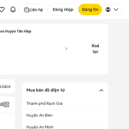
Đăng nhập
Đăng tin
Liên hệ
ion Huyện Tân Hiệp
Xoá
lọc
a hàng
Mua bán đồ điện tử
Thành phố Rạch Giá
ới
Huyện An Biên
Huyện An Minh