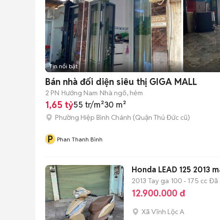
Tin nổi bật
Bán nhà đối diện siêu thị GIGA MALL
2 PN
Hướng Nam
Nhà ngõ, hẻm
1,65 tỷ
55 tr/m²
30 m²
Phường Hiệp Bình Chánh (Quận Thủ Đức cũ)
P
Phan Thanh Bình
Honda LEAD 125 2013 má
2013
Tay ga
100 - 175 cc
Đã 
12.900.000 đ
Xã Vĩnh Lộc A