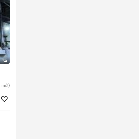
1
h
mới)