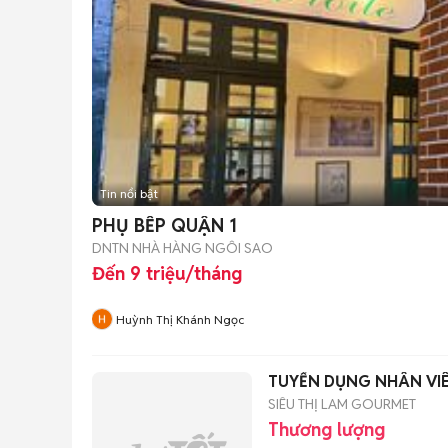
Tin nổi bật
PHỤ BẾP QUẬN 1
DNTN NHÀ HÀNG NGÔI SAO
Đến 9 triệu/tháng
Huỳnh Thị Khánh Ngọc
TUYỂN DỤNG NHÂN VIÊ
SIÊU THỊ LAM GOURMET
Thương lượng