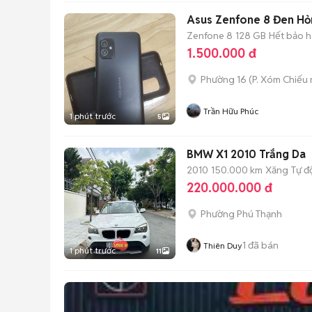
Asus Zenfone 8 Đen Hỏ
Zenfone 8
128 GB
Hết bảo 
1.500.000 đ
Phường 16
(
P. Xóm Chiếu
Trần Hữu Phúc
1 phút trước
5
BMW X1 2010 Trắng Da
2010
150.000 km
Xăng
Tự đ
220.000.000 đ
Phường Phú Thạnh
1
đã bán
Thiên Duy
1 phút trước
11