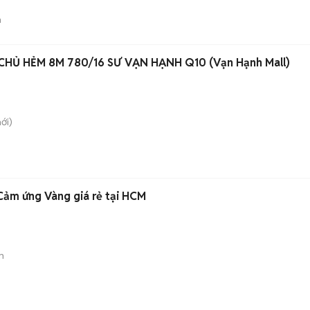
n
HỦ HẺM 8M 780/16 SƯ VẠN HẠNH Q10 (Vạn Hạnh Mall)
ới)
ảm ứng Vàng giá rẻ tại HCM
n