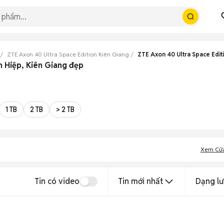
ZTE Axon 40 Ultra Space Edition Kiên Giang
ZTE Axon 40 Ultra Space Edit
n Hiệp, Kiên Giang đẹp
1 TB
2 TB
> 2 TB
Xem Cử
Tin có video
Tin mới nhất
Dạng lư