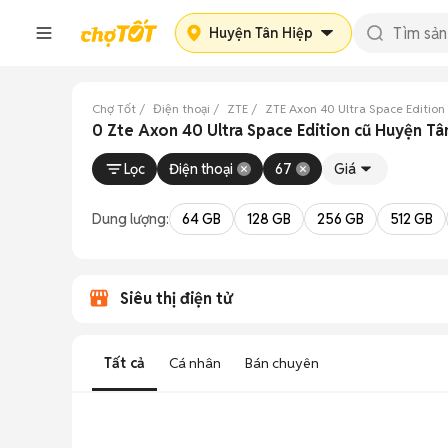
Huyện Tân Hiệp
Chợ Tốt
Điện thoại
ZTE
ZTE Axon 40 Ultra Space Edition
0 Zte Axon 40 Ultra Space Edition cũ Huyện Tâ
Lọc
Điện thoại
67
Giá
Dung lượng:
64 GB
128 GB
256 GB
512 GB
Siêu thị điện tử
Tất cả
Cá nhân
Bán chuyên