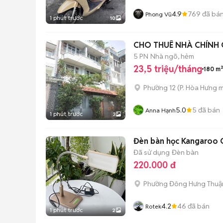
4.9
769
đã bá
Phong Vũ
1 phút trước
10
CHO THUÊ NHÀ CHÍNH C
5 PN
Nhà ngõ, hẻm
23,5 triệu/tháng
180 m²
Phường 12
(
P. Hòa Hưng
m
5.0
5
đã bán
Anna Hạnh
1 phút trước
3
Đèn bàn học Kangaroo C
Đã sử dụng
Đèn bàn
220.000 đ
Phường Đông Hưng Thuậ
4.2
46
đã bán
Rotek
1 phút trước
2