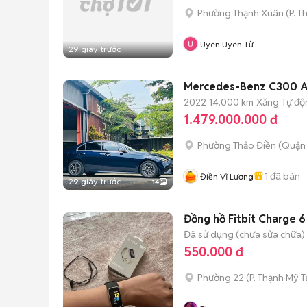
Phường Thạnh Xuân
(
P. T
Uyên Uyên Từ
29 giây trước
Mercedes-Benz C300 A
2022
14.000 km
Xăng
Tự độ
1.479.000.000 đ
Phường Thảo Điền (Quận 
1
đã bán
Điền Vĩ Lương
29 giây trước
14
Đồng hồ Fitbit Charge 6
Đã sử dụng (chưa sửa chữa)
550.000 đ
Phường 22
(
P. Thạnh Mỹ 