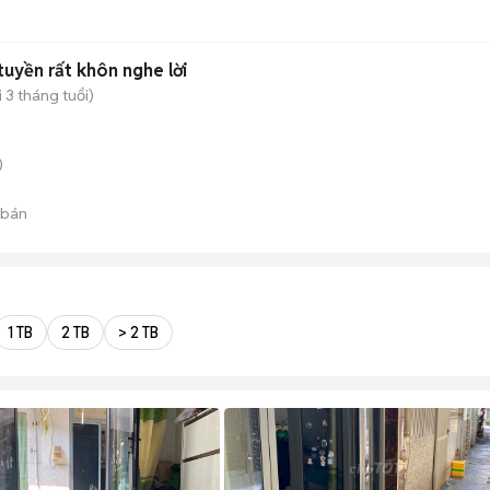
tuyền rất khôn nghe lời
 3 tháng tuổi)
)
 bán
1 TB
2 TB
> 2 TB