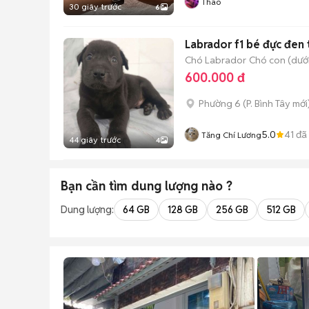
Thao
30 giây trước
6
Labrador f1 bé đực đen 
Chó Labrador
Chó con (dưới
600.000 đ
Phường 6
(
P. Bình Tây
mới
5.0
41
đã
Tăng Chí Lương
44 giây trước
4
Bạn cần tìm
dung lượng
nào ?
Dung lượng:
64 GB
128 GB
256 GB
512 GB