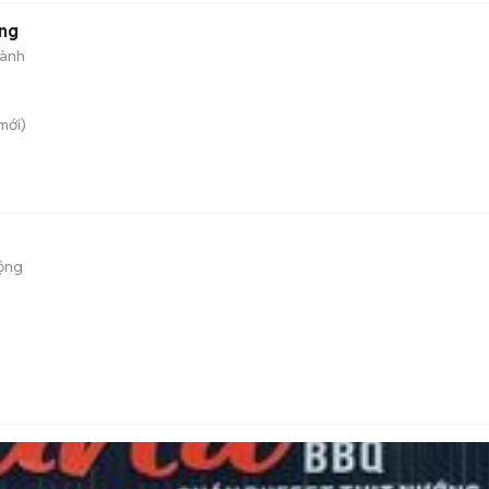
ng
hành
mới)
ộng