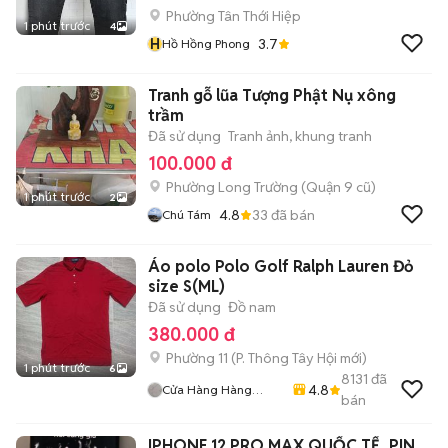
Phường Tân Thới Hiệp
1 phút trước
4
H
3.7
Hồ Hồng Phong
Tranh gỗ lũa Tượng Phật Nụ xông
trầm
Đã sử dụng
Tranh ảnh, khung tranh
100.000 đ
Phường Long Trường (Quận 9 cũ)
1 phút trước
2
4.8
33
đã bán
Chú Tám
Áo polo Polo Golf Ralph Lauren Đỏ
size S(ML)
Đã sử dụng
Đồ nam
380.000 đ
Phường 11
(
P. Thông Tây Hội
mới)
1 phút trước
6
8131
đã
4.8
Cửa Hàng Hàng
bán
2handsgood
IPHONE 12 PRO MAX QUỐC TẾ ,PIN