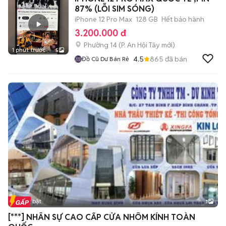
87% (LỖI SIM SÓNG)
iPhone 12 Pro Max
128 GB
Hết bảo hành
3.200.000 đ
Phường 14
(
P. An Hội Tây
mới)
1 phút trước
5
4.5
865
đã bán
Đồ Cũ Dư Bán Rẻ
Tin nổi bật
1
[***] NHÂN SỰ CAO CẤP CỬA NHÔM KÍNH TOÀN