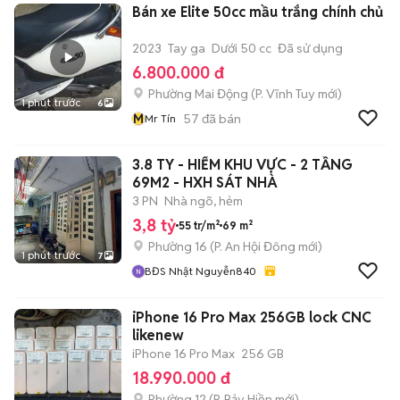
Bán xe Elite 50cc mầu trắng chính chủ
2023
Tay ga
Dưới 50 cc
Đã sử dụng
6.800.000 đ
Phường Mai Động
(
P. Vĩnh Tuy
mới)
1 phút trước
6
M
57
đã bán
Mr Tín
3.8 TY - HIẾM KHU VỰC - 2 TẦNG
69M2 - HXH SÁT NHÀ
3 PN
Nhà ngõ, hẻm
3,8 tỷ
55 tr/m²
69 m²
Phường 16
(
P. An Hội Đông
mới)
1 phút trước
7
BĐS Nhật Nguyễn840
iPhone 16 Pro Max 256GB lock CNC
likenew
iPhone 16 Pro Max
256 GB
18.990.000 đ
Phường 12
(
P. Bảy Hiền
mới)