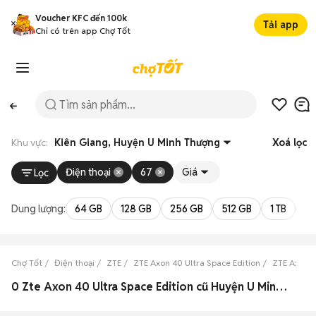
Voucher KFC đến 100k
Tải app
Chỉ có trên app Chợ Tốt
Khu vực:
Kiên Giang, Huyện U Minh Thượng
Xoá lọc
Điện thoại
67
Giá
Lọc
Dung lượng:
64 GB
128 GB
256 GB
512 GB
1 TB
2 
Chợ Tốt
Điện thoại
ZTE
ZTE Axon 40 Ultra Space Edition
ZTE Axon 4
0 Zte Axon 40 Ultra Space Edition cũ Huyện U Minh Thượng, Kiên Giang đẹp