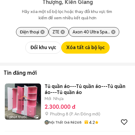
Thượng, Kiên Giang
Hãy xóa một số bộ lọc hoặc thay đổi khu vực tìm 
kiếm để xem nhiều kết quả hơn
Điện thoại
ZTE
Axon 40 Ultra Spa...
Đổi khu vực
Xóa tất cả bộ lọc
Tin đăng mới
Tủ quần áo---Tủ quần áo---Tủ quần
áo---Tủ quần áo
Mới
Nhựa
2.300.000 đ
Phường 8
(
P. An Đông
mới)
1 phút trước
1
4.2
Nội Thất Giá Rẻ268