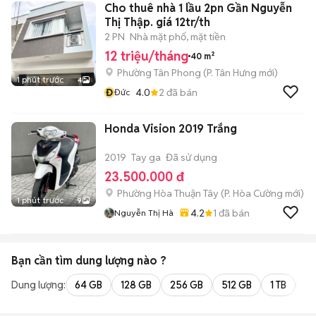
Cho thuê nhà 1 lầu 2pn Gần Nguyễn
Thị Thập. giá 12tr/th
2 PN
Nhà mặt phố, mặt tiền
12 triệu/tháng
40 m²
Phường Tân Phong
(
P. Tân Hưng
mới)
1 phút trước
4
Đ
4.0
2
đã bán
Đức
Honda Vision 2019 Trắng
2019
Tay ga
Đã sử dụng
23.500.000 đ
Phường Hòa Thuận Tây
(
P. Hòa Cường
mới)
1 phút trước
9
4.2
1
đã bán
Nguyễn Thị Hà
Bạn cần tìm
dung lượng
nào ?
Dung lượng:
64 GB
128 GB
256 GB
512 GB
1 TB
2 