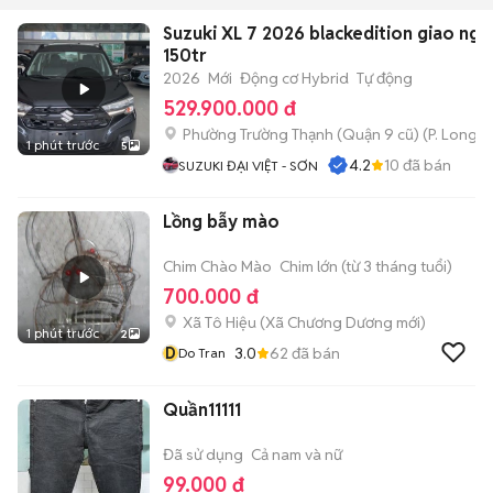
Suzuki XL 7 2026 blackedition giao nga
150tr
2026
Mới
Động cơ Hybrid
Tự động
529.900.000 đ
Phường Trường Thạnh (Quận 9 cũ)
(
P. Long 
1 phút trước
5
4.2
10
đã bán
SUZUKI ĐẠI VIỆT - SƠN
Lồng bẫy mào
Chim Chào Mào
Chim lớn (từ 3 tháng tuổi)
700.000 đ
Xã Tô Hiệu
(
Xã Chương Dương
mới)
1 phút trước
2
D
3.0
62
đã bán
Do Tran
Quần11111
Đã sử dụng
Cả nam và nữ
99.000 đ