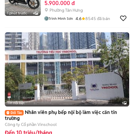
5.900.000 đ
Phường Tân Hưng
1 phút trước
4
4.6
8545
đã bán
Trình Minh Sơn
Tin nổi bật
1
Nhân viên phụ bếp nội bộ làm việc căn tin
trường
Công ty Cổ phần Vinschool
Đến 10 triệu/tháng