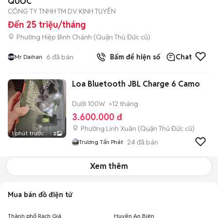
QUỐC
CÔNG TY TNHH TM DV KINH TUYẾN
Đến 25 triệu/tháng
Phường Hiệp Bình Chánh (Quận Thủ Đức cũ)
6
đã bán
Bấm để hiện số
Chat
Mr Daihan
Loa Bluetooth JBL Charge 6 Camo
Dưới 100W
>12 tháng
3.600.000 đ
Phường Linh Xuân (Quận Thủ Đức cũ)
1 phút trước
2
24
đã bán
Trương Tấn Phát
Xem thêm
Mua bán đồ điện tử
Thành phố Rạch Giá
Huyện An Biên