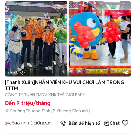
Tin nổi bật
2
[Thanh Xuân]NHÂN VIÊN KHU VUI CHƠI LÀM TRONG
TTTM
CÔNG TY TNHH TMDV XNK THẾ GIỚI BABY
Đến 9 triệu/tháng
Phường Thượng Đình
(
P. Khương Đình
mới)
Bấm để hiện số
Chat
CÔNG TY THẾ GIỚI BABY