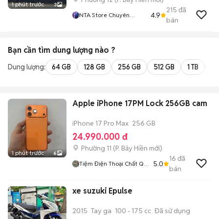
1 phút trước
3
215
đã
4.9
NTA Store Chuyên
bán
Iphone Chính Hãng Bao
Nợ Xấu
Bạn cần tìm
dung lượng
nào ?
Dung lượng:
64 GB
128 GB
256 GB
512 GB
1 TB
2 
Apple iPhone 17PM Lock 256GB cam
iPhone 17 Pro Max
256 GB
24.990.000 đ
Phường 11
(
P. Bảy Hiền
mới)
1 phút trước
6
16
đã
5.0
Tiệm Điện Thoại Chất QH
bán
Store
xe suzuki Epulse
2015
Tay ga
100 - 175 cc
Đã sử dụng