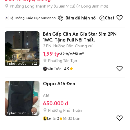
Phường Long Thạnh Mỹ (Quận 9 cũ)
(
P. Long Bình
mới)
Bấm để hiện số
Chat
Hệ Thống Giáo Dục Vinschool
Bán Gấp Căn An Gia Star 51m 2PN
1WC. Tặng Full Nội Thất.
2 PN
Hướng Bắc
Chung cư
1,99 tỷ
39 tr/m²
51 m²
Phường Tân Tạo
1 phút trước
9
4.9
Văn Toản
Oppo A16 Đen
A16
650.000 đ
Phường Phú Thuận
1 phút trước
2
L
5.0
16
đã bán
Le