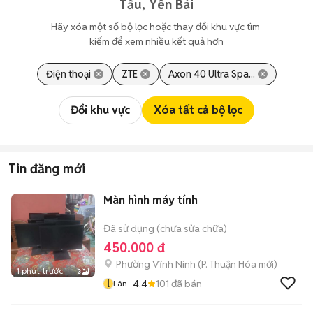
Tấu, Yên Bái
Hãy xóa một số bộ lọc hoặc thay đổi khu vực tìm 
kiếm để xem nhiều kết quả hơn
Điện thoại
ZTE
Axon 40 Ultra Spa...
Đổi khu vực
Xóa tất cả bộ lọc
Tin đăng mới
Màn hình máy tính
Đã sử dụng (chưa sửa chữa)
450.000 đ
Phường Vĩnh Ninh
(
P. Thuận Hóa
mới)
1 phút trước
3
l
4.4
101
đã bán
Lân