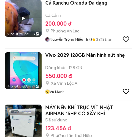
Cá Ranchu Oranda Đa dạng
Cá Cảnh
200.000 đ
Phường An Lạc
2 phút trước
2
5.0
3
đã bán
Nguyễn Trọng Hiếu
Vivo 2029 128GB Màn hình nứt nhẹ
Dòng khác
128 GB
550.000 đ
Xã Vĩnh Lộc A
4 phút trước
1
v
Vu Manh
MÁY NÉN KHÍ TRỤC VÍT NHẬT
AIRMAN 15HP CÓ SẤY KHÍ
Đã sử dụng
123.456 đ
Phường Tân Thới Hiệp