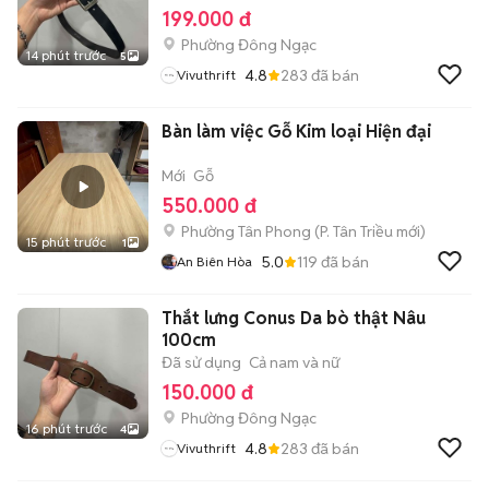
199.000 đ
Phường Đông Ngạc
14 phút trước
5
4.8
283
đã bán
Vivuthrift
Bàn làm việc Gỗ Kim loại Hiện đại
Mới
Gỗ
550.000 đ
Phường Tân Phong
(
P. Tân Triều
mới)
15 phút trước
1
5.0
119
đã bán
An Biên Hòa
Thắt lưng Conus Da bò thật Nâu
100cm
Đã sử dụng
Cả nam và nữ
150.000 đ
Phường Đông Ngạc
16 phút trước
4
4.8
283
đã bán
Vivuthrift