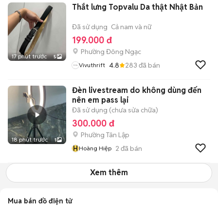
Thắt lưng Topvalu Da thật Nhật Bản
Đã sử dụng
Cả nam và nữ
199.000 đ
Phường Đông Ngạc
17 phút trước
5
4.8
283
đã bán
Vivuthrift
Đèn livestream do không dùng đến
nên em pass lại
Đã sử dụng (chưa sửa chữa)
300.000 đ
Phường Tân Lập
18 phút trước
1
H
2
đã bán
Hoàng Hiệp
Xem thêm
Mua bán đồ điện tử