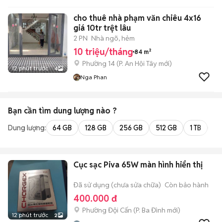
cho thuê nhà phạm văn chiêu 4x16
giá 10tr trệt lâu
2 PN
Nhà ngõ, hẻm
10 triệu/tháng
84 m²
Phường 14
(
P. An Hội Tây
mới)
12 phút trước
4
Nga Phan
Bạn cần tìm
dung lượng
nào ?
Dung lượng:
64 GB
128 GB
256 GB
512 GB
1 TB
2 
Cục sạc Piva 65W màn hình hiển thị
Đã sử dụng (chưa sửa chữa)
Còn bảo hành
400.000 đ
Phường Đội Cấn
(
P. Ba Đình
mới)
12 phút trước
2