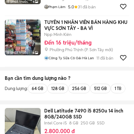
6 phút trước
6
5.0
31
đã bán
Phạm Lâm
TUYỂN 1 NHÂN VIÊN BÁN HÀNG KHU
VỰC SƠN TÂY - BA VÌ
Npp Minh Kiên
Đến 16 triệu/tháng
Phường Phú Thịnh
(
P. Sơn Tây
mới)
6 phút trước
6
11
đã bán
Công Ty Sữa Cô Gái Hà Lan
Bạn cần tìm
dung lượng
nào ?
Dung lượng:
64 GB
128 GB
256 GB
512 GB
1 TB
2 
Dell Latitude 7490 i5 8250u 14 inch
8GB/240GB SSD
Intel Core i5
8 GB
250 GB
SSD
2.800.000 đ