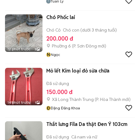
Tuan Ly
Chó Phốc lai
Chó Cỏ
Chó con (dưới 3 tháng tuổi)
200.000 đ
Phường 6
(
P. Sơn Đông
mới)
12 phút trước
3
N
Ngọc
Mỏ lết Kim loại đỏ sửa chữa
Đã sử dụng
150.000 đ
Xã Long Thành Trung
(
P. Hòa Thành
mới)
14 phút trước
1
Đ
Đặng Đăng Khoa
Thắt lưng Fila Da thật Đen Ý 103cm
Đã sử dụng
Cả nam và nữ