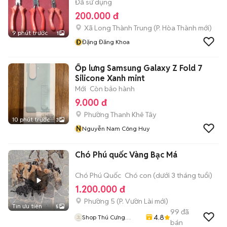
Đã sử dụng
200.000 đ
Xã Long Thành Trung
(
P. Hòa Thành
mới)
9 phút trước
1
Đ
Đặng Đăng Khoa
Ốp lưng Samsung Galaxy Z Fold 7
Silicone Xanh mint
Mới
Còn bảo hành
9.000 đ
Phường Thanh Khê Tây
10 phút trước
3
N
Nguyễn Nam Công Huy
Chó Phú quốc Vàng Bạc Má
Chó Phú Quốc
Chó con (dưới 3 tháng tuổi)
1.200.000 đ
Phường 5
(
P. Vườn Lài
mới)
Tin ưu tiên
5
99
đã
4.8
Shop Thú Cưng
bán
PenTa