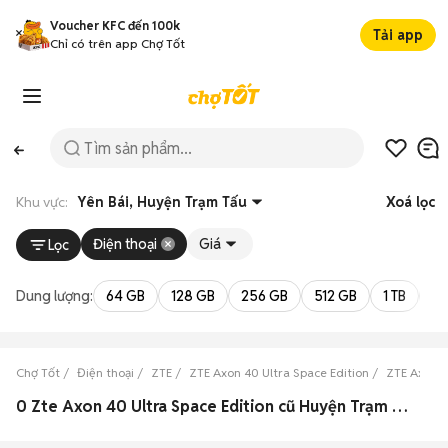
Voucher KFC đến 100k
Tải app
Chỉ có trên app Chợ Tốt
Khu vực:
Yên Bái, Huyện Trạm Tấu
Xoá lọc
Điện thoại
Giá
Lọc
Dung lượng:
64 GB
128 GB
256 GB
512 GB
1 TB
2 
Chợ Tốt
Điện thoại
ZTE
ZTE Axon 40 Ultra Space Edition
ZTE Axon 4
0 Zte Axon 40 Ultra Space Edition cũ Huyện Trạm Tấu, Yên Bái đẹp