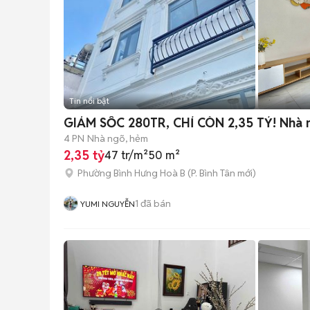
Tin nổi bật
GIẢM SỐC 280TR, CHỈ CÒN 2,35 TỶ! Nhà m
4 PN
Nhà ngõ, hẻm
2,35 tỷ
47 tr/m²
50 m²
Phường Bình Hưng Hoà B
(
P. Bình Tân
mới)
1
đã bán
YUMI NGUYỄN