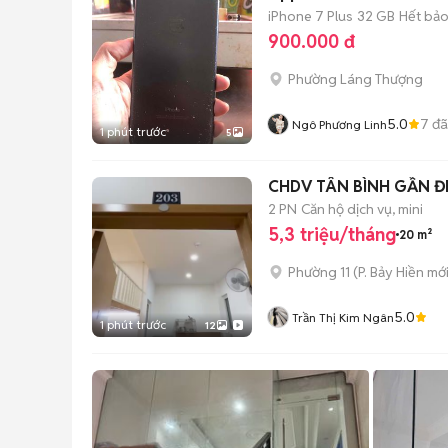
iPhone 7 Plus
32 GB
Hết bả
900.000 đ
Phường Láng Thượng
5.0
7
đã
Ngô Phương Linh
1 phút trước
5
CHDV TÂN BÌNH GẦN ĐH
2 PN
Căn hộ dịch vụ, mini
5,3 triệu/tháng
20 m²
Phường 11
(
P. Bảy Hiền
mới
5.0
Trần Thị Kim Ngân
1 phút trước
12