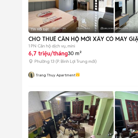
Tin nổi bật
CHO THUÊ CĂN HỘ MỚI XÂY CÓ MÁY GI
1 PN
Căn hộ dịch vụ, mini
6,7 triệu/tháng
30 m²
Phường 13
(
P. Bình Lợi Trung
mới)
Trang Thuy Apartment