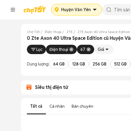
Huyện Văn Yên
Chợ Tốt
Điện thoại
ZTE
ZTE Axon 40 Ultra Space Edition
0 Zte Axon 40 Ultra Space Edition cũ Huyện Vă
Lọc
Điện thoại
67
Giá
Dung lượng:
64 GB
128 GB
256 GB
512 GB
Siêu thị điện tử
Tất cả
Cá nhân
Bán chuyên