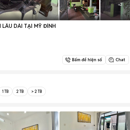
+
2
LÂU DÀI TẠI MỸ ĐÌNH
Bấm để hiện số
Chat
1 TB
2 TB
> 2 TB