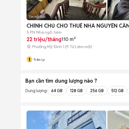
Tin nổi bật
CHÍNH CHỦ CHO THUÊ NHÀ NGUYÊN CĂN 
5 PN
Nhà ngõ, hẻm
22 triệu/tháng
110 m²
Phường Mỹ Đình 1
(
P. Từ Liêm
mới)
t
Trân Ly
Bạn cần tìm
dung lượng
nào ?
Dung lượng:
64 GB
128 GB
256 GB
512 GB