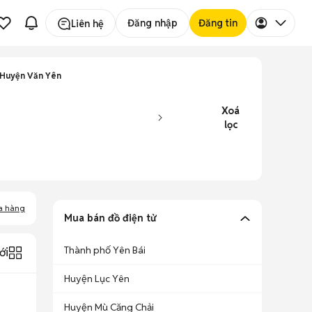
Đăng nhập
Đăng tin
Liên hệ
n Huyện Văn Yên
Xoá
lọc
a hàng
Mua bán đồ điện tử
Thành phố Yên Bái
ới
Huyện Lục Yên
Huyện Mù Căng Chải