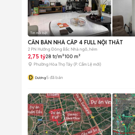
Tin nổi bật
CẦN BÁN NHÀ CẤP 4 FULL NỘI THẤT
2 PN
Hướng Đông Bắc
Nhà ngõ, hẻm
2,75 tỷ
28 tr/m²
100 m²
Phường Hòa Thọ Tây
(
P. Cẩm Lệ
mới)
D
5
đã bán
Dương