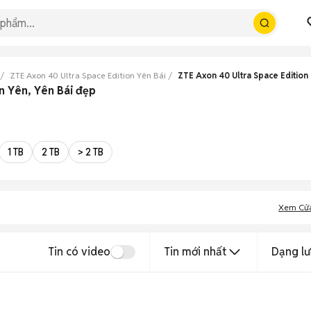
ZTE Axon 40 Ultra Space Edition Yên Bái
ZTE Axon 40 Ultra Space Editio
n Yên, Yên Bái đẹp
1 TB
2 TB
> 2 TB
Xem Cử
Tin có video
Tin mới nhất
Dạng lư