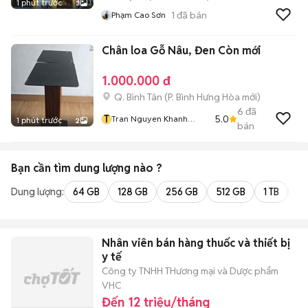
1 phút trước
3
1
đã bán
Phạm Cao Sơn
Chân loa Gỗ Nâu, Đen Còn mới
1.000.000 đ
Q. Bình Tân
(
P. Bình Hưng Hòa
mới)
6
đã
T
5.0
Tran Nguyen Khanh
1 phút trước
2
bán
Dung
Bạn cần tìm
dung lượng
nào ?
Dung lượng:
64 GB
128 GB
256 GB
512 GB
1 TB
2 
Nhân viên bán hàng thuốc và thiết bị
y tế
Công ty TNHH THương mại và Dược phẩm
VHC
Đến 12 triệu/tháng