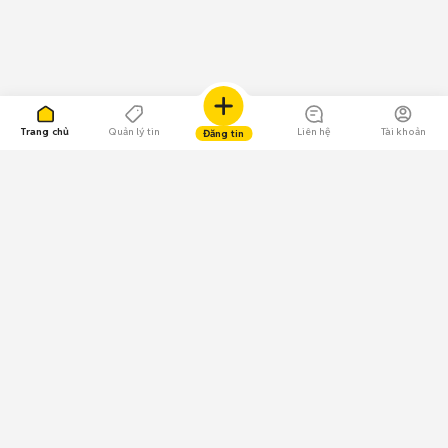
Trang chủ
Quản lý tin
Liên hệ
Tài khoản
Đăng tin
109.000 Bình chọn
Tải ứng dụng Chợ Tốt
Về Chợ Tốt
Quy chế sàn
Chính sách bảo mật
Giải quyết tranh chấp
CÔNG TY TNHH CHỢ TỐT - Người đại diện theo pháp luật:
Nguyễn Trọng Tấn; GPDKKD: 0312120782 do Sở KH & ĐT TP.HCM cấp ngày