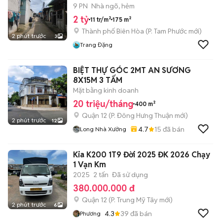
9 PN
Nhà ngõ, hẻm
2 tỷ
11 tr/m²
175 m²
Thành phố Biên Hòa
(
P. Tam Phước
mới)
2 phút trước
3
Trang Đặng
BIỆT THỰ GÓC 2MT AN SƯƠNG
8X15M 3 TẤM
Mặt bằng kinh doanh
20 triệu/tháng
400 m²
Quận 12
(
P. Đông Hưng Thuận
mới)
2 phút trước
12
4.7
15
đã bán
Long Nhà Xưởng
Kia K200 1T9 Đời 2025 ĐK 2026 Chạy
1 Vạn Km
2025
2 tấn
Đã sử dụng
380.000.000 đ
Quận 12
(
P. Trung Mỹ Tây
mới)
2 phút trước
6
4.3
39
đã bán
Phương