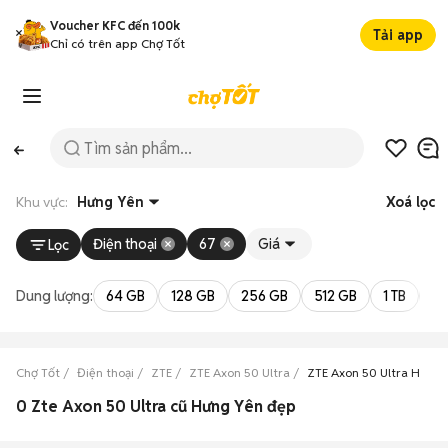
Voucher KFC đến 100k
Tải app
Chỉ có trên app Chợ Tốt
Khu vực:
Hưng Yên
Xoá lọc
Điện thoại
67
Giá
Lọc
Dung lượng:
64 GB
128 GB
256 GB
512 GB
1 TB
2 
Chợ Tốt
Điện thoại
ZTE
ZTE Axon 50 Ultra
ZTE Axon 50 Ultra Hưng 
0 Zte Axon 50 Ultra cũ Hưng Yên đẹp