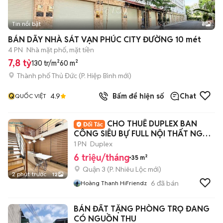
Tin nổi bật
8
+
2
BÁN DÃY NHÀ SÁT VẠN PHÚC CITY ĐƯỜNG 10 mét
4 PN
Nhà mặt phố, mặt tiền
7,8 tỷ
130 tr/m²
60 m²
Thành phố Thủ Đức
(
P. Hiệp Bình
mới)
Q
4.9
Bấm để hiện số
Chat
QUỐC VIỆT
CHO THUÊ DUPLEX BAN
CÔNG SIÊU BỰ FULL NỘI THẤT NGAY
CMT8 - Q3
1 PN
Duplex
6 triệu/tháng
35 m²
Quận 3
(
P. Nhiêu Lộc
mới)
2 phút trước
12
6
đã bán
Hoàng Thanh HiFriendz
BÁN ĐẤT TẶNG PHÒNG TRỌ ĐANG
CÓ NGUỒN THU