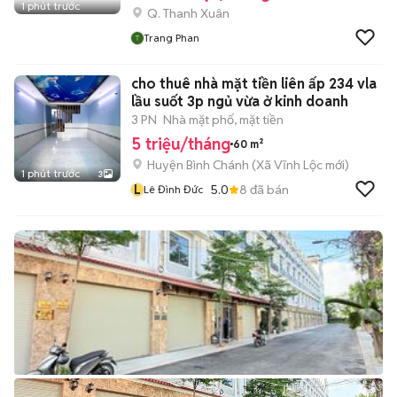
1 phút trước
Q. Thanh Xuân
Trang Phan
cho thuê nhà mặt tiền liên ấp 234 vla
lầu suốt 3p ngủ vừa ở kinh doanh
3 PN
Nhà mặt phố, mặt tiền
5 triệu/tháng
60 m²
Huyện Bình Chánh
(
Xã Vĩnh Lộc
mới)
1 phút trước
3
L
5.0
8
đã bán
Lê Đình Đức