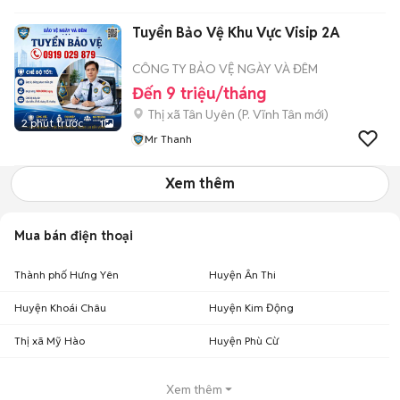
Tuyển Bảo Vệ Khu Vực Visip 2A
CÔNG TY BẢO VỆ NGÀY VÀ ĐÊM
Đến 9 triệu/tháng
Thị xã Tân Uyên
(
P. Vĩnh Tân
mới)
2 phút trước
1
Mr Thanh
Xem thêm
Mua bán điện thoại
Thành phố Hưng Yên
Huyện Ân Thi
Huyện Khoái Châu
Huyện Kim Động
Thị xã Mỹ Hào
Huyện Phù Cừ
Xem thêm