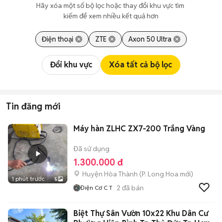
Hãy xóa một số bộ lọc hoặc thay đổi khu vực tìm 
kiếm để xem nhiều kết quả hơn
Điện thoại
ZTE
Axon 50 Ultra
Đổi khu vực
Xóa tất cả bộ lọc
Tin đăng mới
Máy hàn ZLHC ZX7-200 Trắng Vàng
Đã sử dụng
1.300.000 đ
Huyện Hòa Thành
(
P. Long Hoa
mới)
1 phút trước
5
2
đã bán
Điện Cơ C T
Biệt Thự Sân Vườn 10x22 Khu Dân Cư