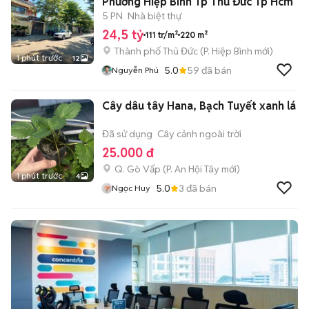
Phường Hiệp Bình Tp Thủ Đức Tp Hcm
5 PN
Nhà biệt thự
24,5 tỷ
111 tr/m²
220 m²
Thành phố Thủ Đức
(
P. Hiệp Bình
mới)
1 phút trước
12
5.0
59
đã bán
Nguyễn Phú
Cây dâu tây Hana, Bạch Tuyết xanh lá
Đã sử dụng
Cây cảnh ngoài trời
25.000 đ
Q. Gò Vấp
(
P. An Hội Tây
mới)
1 phút trước
4
5.0
3
đã bán
Ngọc Huy