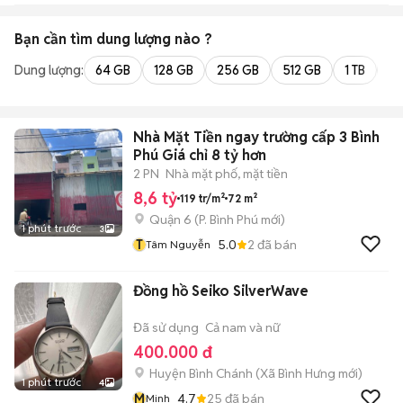
Bạn cần tìm
dung lượng
nào ?
Dung lượng:
64 GB
128 GB
256 GB
512 GB
1 TB
2 
Nhà Mặt Tiền ngay trường cấp 3 Bình
Phú Giá chỉ 8 tỷ hơn
2 PN
Nhà mặt phố, mặt tiền
8,6 tỷ
119 tr/m²
72 m²
Quận 6
(
P. Bình Phú
mới)
1 phút trước
3
T
5.0
2
đã bán
Tâm Nguyễn
Đồng hồ Seiko SilverWave
Đã sử dụng
Cả nam và nữ
400.000 đ
Huyện Bình Chánh
(
Xã Bình Hưng
mới)
1 phút trước
4
M
4.7
25
đã bán
Minh