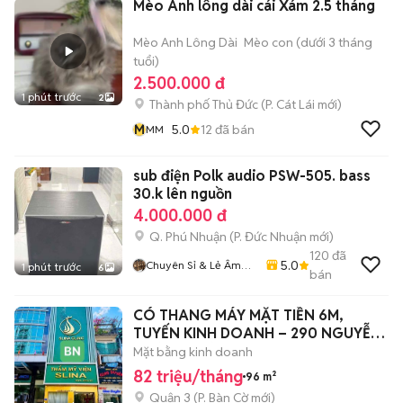
Mèo Anh lông dài cái Xám 2.5 tháng
Mèo Anh Lông Dài
Mèo con (dưới 3 tháng
tuổi)
2.500.000 đ
1 phút trước
2
Thành phố Thủ Đức
(
P. Cát Lái
mới)
M
5.0
12
đã bán
MM
sub điện Polk audio PSW-505. bass
30.k lên nguồn
4.000.000 đ
Q. Phú Nhuận
(
P. Đức Nhuận
mới)
120
đã
5.0
Chuyên Sỉ & Lẻ Âm
1 phút trước
6
bán
Thanh Bãi Toàn Quốc
CÓ THANG MÁY MẶT TIỀN 6M,
TUYẾN KINH DOANH – 290 NGUYỄN
THIỆN THUẬT Q3
Mặt bằng kinh doanh
82 triệu/tháng
96 m²
Quận 3
(
P. Bàn Cờ
mới)