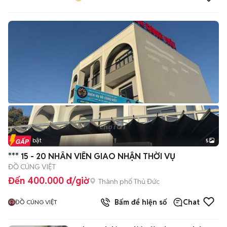
Tin nổi bật
5
*** 15 - 20 NHÂN VIÊN GIAO NHẬN THỜI VỤ
ĐỒ CÚNG VIỆT
Đến 400.000 đ/giờ
Thành phố Thủ Đức
Bấm để hiện số
Chat
ĐỒ CÚNG VIỆT