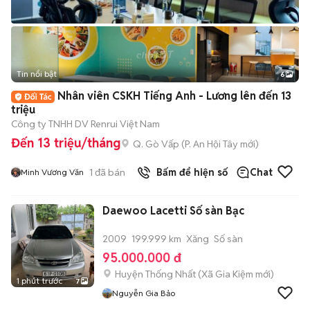
Tin nổi bật
6
+
2
Nhân viên CSKH Tiếng Anh - Lương lên đến 13
triệu
Công ty TNHH DV Renrui Việt Nam
Đến 13 triệu/tháng
Q. Gò Vấp
(
P. An Hội Tây
mới)
1
đã bán
Bấm để hiện số
Chat
Minh Vương Văn
Daewoo Lacetti Số sàn Bạc
2009
199.999 km
Xăng
Số sàn
95.000.000 đ
Huyện Thống Nhất
(
Xã Gia Kiệm
mới)
1 phút trước
7
Nguyễn Gia Bảo