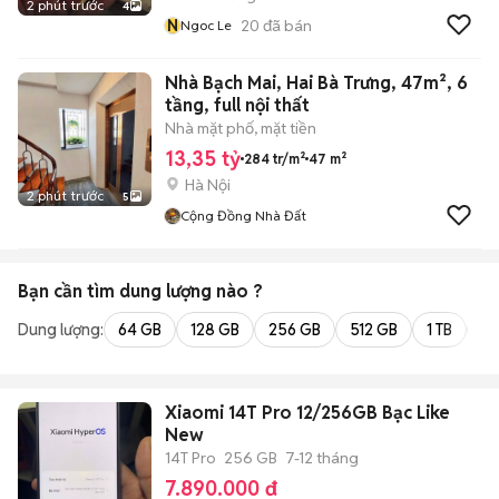
2 phút trước
4
N
20
đã bán
Ngoc Le
Nhà Bạch Mai, Hai Bà Trưng, 47m², 6
tầng, full nội thất
Nhà mặt phố, mặt tiền
13,35 tỷ
284 tr/m²
47 m²
Hà Nội
2 phút trước
5
Cộng Đồng Nhà Đất
Bạn cần tìm
dung lượng
nào ?
Dung lượng:
64 GB
128 GB
256 GB
512 GB
1 TB
2 
Xiaomi 14T Pro 12/256GB Bạc Like
New
14T Pro
256 GB
7-12 tháng
7.890.000 đ