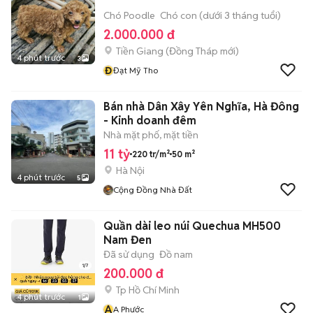
Chó Poodle
Chó con (dưới 3 tháng tuổi)
2.000.000 đ
Tiền Giang
(
Đồng Tháp
mới)
4 phút trước
3
Đ
Đạt Mỹ Tho
Bán nhà Dân Xây Yên Nghĩa, Hà Đông
- Kinh doanh đêm
Nhà mặt phố, mặt tiền
11 tỷ
220 tr/m²
50 m²
Hà Nội
4 phút trước
5
Cộng Đồng Nhà Đất
Quần dài leo núi Quechua MH500
Nam Đen
Đã sử dụng
Đồ nam
200.000 đ
Tp Hồ Chí Minh
4 phút trước
1
A
A Phước