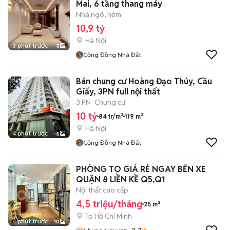
Mai, 6 tầng thang máy
Nhà ngõ, hẻm
10,9 tỷ
Hà Nội
3 phút trước
5
Cộng Đồng Nhà Đất
Bán chung cư Hoàng Đạo Thúy, Cầu
Giấy, 3PN full nội thất
3 PN
Chung cư
10 tỷ
84 tr/m²
119 m²
Hà Nội
4 phút trước
5
Cộng Đồng Nhà Đất
PHÒNG TO GIÁ RẺ NGAY BẾN XE
QUẬN 8 LIỀN KỀ Q5,Q1
Nội thất cao cấp
4,5 triệu/tháng
25 m²
Tp Hồ Chí Minh
4 phút trước
10