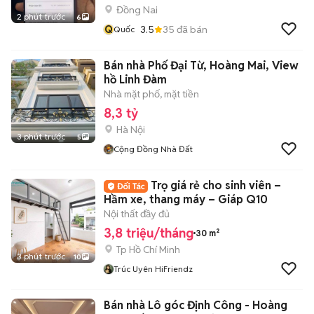
Đồng Nai
2 phút trước
6
Q
3.5
35
đã bán
Quốc
Bán nhà Phố Đại Từ, Hoàng Mai, View
hồ Linh Đàm
Nhà mặt phố, mặt tiền
8,3 tỷ
Hà Nội
3 phút trước
5
Cộng Đồng Nhà Đất
Trọ giá rẻ cho sinh viên –
Hầm xe, thang máy – Giáp Q10
Nội thất đầy đủ
3,8 triệu/tháng
30 m²
Tp Hồ Chí Minh
3 phút trước
10
Trúc Uyên HiFriendz
Bán nhà Lô góc Định Công - Hoàng