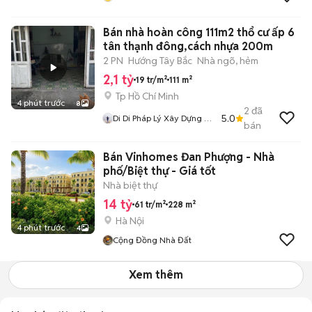
Bán nhà hoàn công 111m2 thổ cư ấp 6
tân thạnh đông,cách nhựa 200m
2 PN
Hướng Tây Bắc
Nhà ngõ, hẻm
2,1 tỷ
19 tr/m²
111 m²
Tp Hồ Chí Minh
4 phút trước
8
2
đã
5.0
Di Di Pháp Lý Xây Dựng Củ
bán
Chi
Bán Vinhomes Đan Phượng - Nhà
phố/Biệt thự - Giá tốt
Nhà biệt thự
14 tỷ
61 tr/m²
228 m²
Hà Nội
4 phút trước
4
Cộng Đồng Nhà Đất
Xem thêm