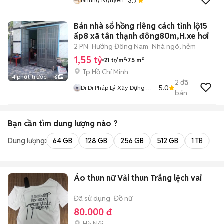
3.7
Nhung Nguyen
Bán nhà sổ hồng riêng cách tỉnh lộ15
ấp8 xã tân thạnh đông80m,H.xe hơi
2 PN
Hướng Đông Nam
Nhà ngõ, hẻm
1,55 tỷ
21 tr/m²
75 m²
Tp Hồ Chí Minh
4 phút trước
6
2
đã
5.0
Di Di Pháp Lý Xây Dựng Củ
bán
Chi
Bạn cần tìm
dung lượng
nào ?
Dung lượng:
64 GB
128 GB
256 GB
512 GB
1 TB
2 
Áo thun nữ Vải thun Trắng lệch vai
Đã sử dụng
Đồ nữ
80.000 đ