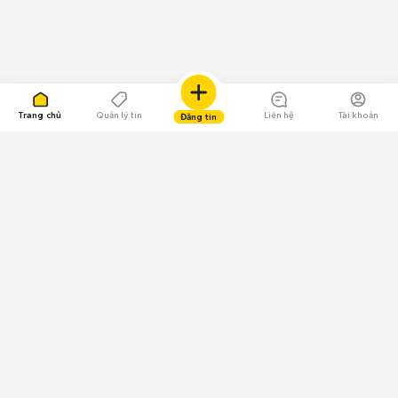
Trang chủ
Quản lý tin
Liên hệ
Tài khoản
Đăng tin
109.000 Bình chọn
Tải ứng dụng Chợ Tốt
Về Chợ Tốt
Quy chế sàn