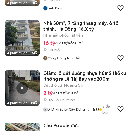
Hà Nội
4 phút trước
1
Linh Dieu
Nhà 50m², 7 tầng thang máy, ô tô
tránh, Hà Đông, 16.X tỷ
Nhà mặt phố, mặt tiền
16 tỷ
320 tr/m²
50 m²
Hà Nội
4 phút trước
5
Cộng Đồng Nhà Đất
Giảm: lô đất đường nhựa 118m2 thổ cư
,thông ra Lê Thị Bay vào200m
Đất thổ cư
Ngang 5 m
2 tỷ
17 tr/m²
118 m²
Tp Hồ Chí Minh
4 phút trước
10
2
đã
5.0
Di Di Pháp Lý Xây Dựng Củ
bán
Chi
Chó Poodle đực