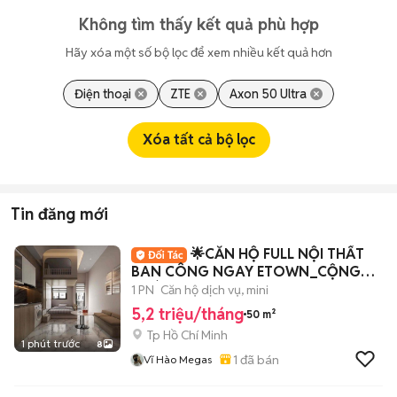
Không tìm thấy kết quả phù hợp
Hãy xóa một số bộ lọc để xem nhiều kết quả hơn
Điện thoại
ZTE
Axon 50 Ultra
Xóa tất cả bộ lọc
Tin đăng mới
🌟CĂN HỘ FULL NỘI THẤT
BAN CÔNG NGAY ETOWN_CỘNG
HOÀ
1 PN
Căn hộ dịch vụ, mini
5,2 triệu/tháng
50 m²
Tp Hồ Chí Minh
1 phút trước
8
1
đã bán
Vĩ Hào Megas