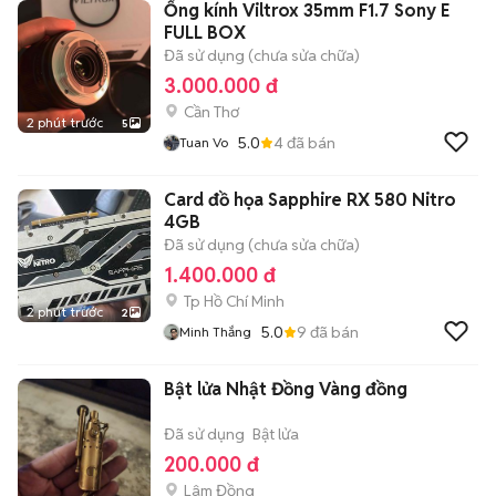
Ống kính Viltrox 35mm F1.7 Sony E
FULL BOX
Đã sử dụng (chưa sửa chữa)
3.000.000 đ
Cần Thơ
2 phút trước
5
5.0
4
đã bán
Tuan Vo
Card đồ họa Sapphire RX 580 Nitro
4GB
Đã sử dụng (chưa sửa chữa)
1.400.000 đ
Tp Hồ Chí Minh
2 phút trước
2
5.0
9
đã bán
Minh Thắng
Bật lửa Nhật Đồng Vàng đồng
Đã sử dụng
Bật lửa
200.000 đ
Lâm Đồng