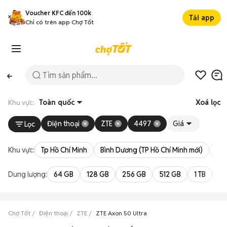
Voucher KFC đến 100k
Tải app
Chỉ có trên app Chợ Tốt
Khu vực:
Toàn quốc
Xoá lọc
Điện thoại
ZTE
4497
Giá
Lọc
Khu vực:
Tp Hồ Chí Minh
Bình Dương (TP Hồ Chí Minh mới)
Bà 
Dung lượng:
64 GB
128 GB
256 GB
512 GB
1 TB
2 
Chợ Tốt
Điện thoại
ZTE
ZTE Axon 50 Ultra