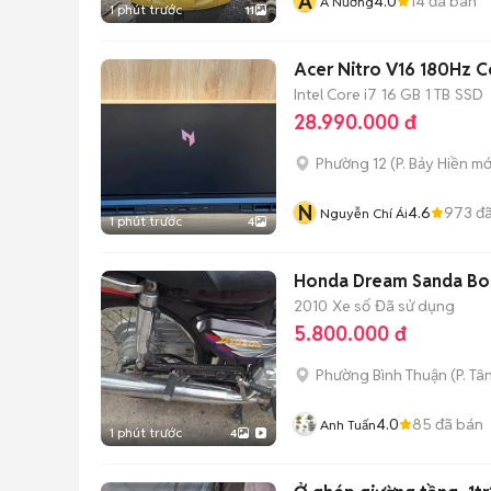
A
4.0
14
đã bán
A Nương
1 phút trước
11
Acer Nitro V16 180Hz 
Intel Core i7
16 GB
1 TB
SSD
28.990.000 đ
Phường 12
(
P. Bảy Hiền
mớ
N
4.6
973
đã
Nguyễn Chí Ái
1 phút trước
4
Honda Dream Sanda Bo
2010
Xe số
Đã sử dụng
5.800.000 đ
Phường Bình Thuận
(
P. Tâ
4.0
85
đã bán
Anh Tuấn
1 phút trước
4