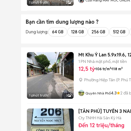
Cửa Hàng MÁY MÓC ONLIN
1 phút trước
2
747 Trần Cao Vân Đà Nẵng
Bạn cần tìm
dung lượng
nào ?
Dung lượng:
64 GB
128 GB
256 GB
512 GB
Mt Khu Ỷ Lan 5.9x19.6, 12
1 PN
Nhà mặt phố, mặt tiền
12,5 tỷ
106 tr/m²
118 m²
Phường Hiệp Tân
(
P. Phú 
4.3
2
đã 
Quyên Nhà Phố
1 phút trước
3
[TÂN PHÚ] TUYỂN 3 NAM
Cty TNHH Hải Sản Kỳ Hà
Đến 12 triệu/tháng