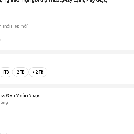
1/Tg Bao Trọn gói điện nước,Máy Lạnh,Máy Giặt,
ân Thới Hiệp
mới)
n
1 TB
2 TB
> 2 TB
ra Đen 2 sim 2 sọc
tháng