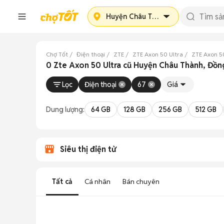
Huyện Châu Thành
Chợ Tốt
Điện thoại
ZTE
ZTE Axon 50 Ultra
ZTE Axon 5
0 Zte Axon 50 Ultra cũ Huyện Châu Thành, Đồ
Lọc
Điện thoại
67
Giá
Dung lượng:
64 GB
128 GB
256 GB
512 GB
Siêu thị điện tử
Tất cả
Cá nhân
Bán chuyên