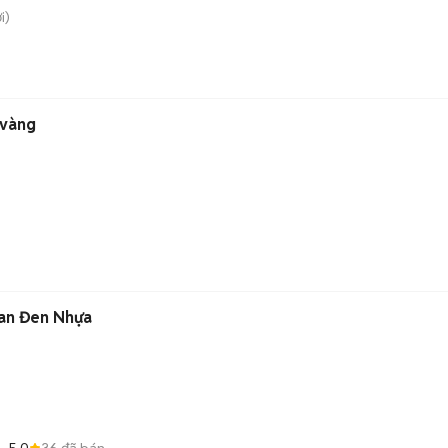
i)
 vàng
kan Đen Nhựa
5.0
36
đã bán