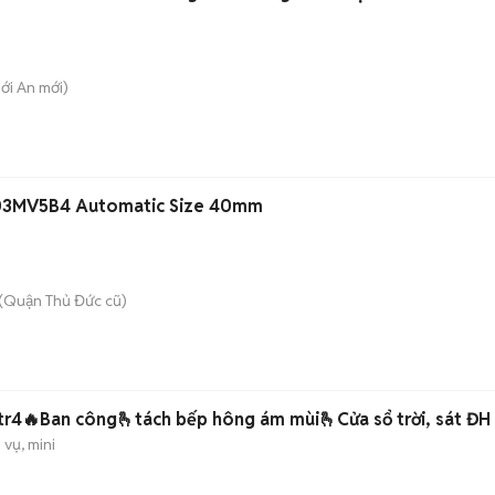
hới An
mới)
303MV5B4 Automatic Size 40mm
(Quận Thủ Đức cũ)
tr4🔥Ban công🫰tách bếp hông ám mùi🫰Cửa sổ trời, sát ĐH
 vụ, mini