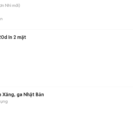
Sơn Nhì
mới)
án
20d In 2 mặt
n Xăng, ga Nhật Bản
dụng