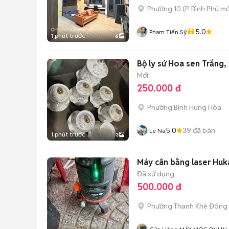
Phường 10
(
P. Bình Phú
mớ
5.0
Phạm Tiến Sỹ
1 phút trước
6
Bộ ly sứ Hoa sen Trắng,
Mới
250.000 đ
Phường Bình Hưng Hòa
5.0
39
đã bán
Le Na
1 phút trước
3
Máy cân bằng laser Hu
Đã sử dụng
500.000 đ
Phường Thanh Khê Đông