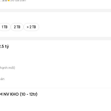
E
1 TB
2 TB
> 2 TB
.5 tỷ
Thạnh
mới)
bán
 NV KHO (10 - 12tr)