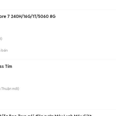
Core 7 240H/16G/1T/5060 8G
i)
 bán
ss Tím
n Thuận
mới)