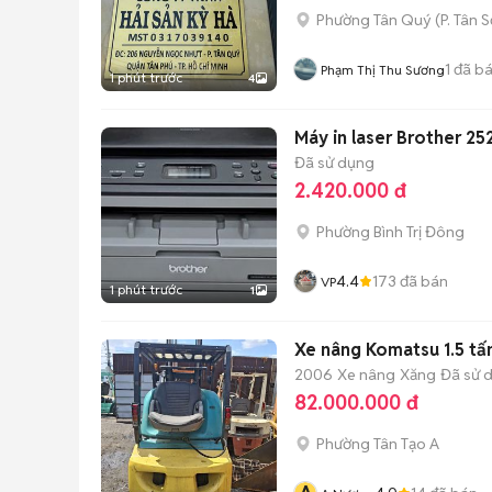
Phường Tân Quý
(
P. Tân 
1
đã b
Phạm Thị Thu Sương
1 phút trước
4
Máy in laser Brother 25
Đã sử dụng
2.420.000 đ
Phường Bình Trị Đông
4.4
173
đã bán
VP
1 phút trước
1
Xe nâng Komatsu 1.5 tấ
2006
Xe nâng
Xăng
Đã sử 
82.000.000 đ
Phường Tân Tạo A