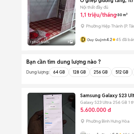
Ở ghép giường tầng, 1tr
Nội thất đầy đủ
1,1 triệu/tháng
30 m²
Phường Hiệp Thành
(
P. T
D
4.2
45
đã bá
Duy Quỳnh
1 phút trước
7
Bạn cần tìm
dung lượng
nào ?
Dung lượng:
64 GB
128 GB
256 GB
512 GB
Samsung Galaxy S23 Ult
Galaxy S23 Ultra
256 GB
1 
5.600.000 đ
Phường Bình Hưng Hòa