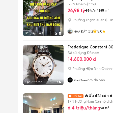
5 PN
Nhà biệt thự
26,98 tỷ
95 tr/m²
285 m²
Phường Thạnh Xuân
(
P. T
5.0
NHÀ ĐẤT Q12
32 giây trước
11
Frederique Constant 
Đã sử dụng
Đồ nam
14.600.000 đ
Phường Hiệp Bình Chánh 
276
đã bán
Khoi Tran
1 phút trước
6
🔥Ưu đãi còn 6
1 PN
Hướng Nam
Căn hộ dịch
6,4 triệu/tháng
31 m²