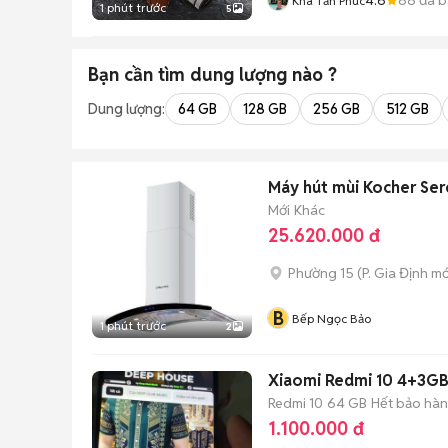
Kha Tấn Phúc
1 phút trước
5
Bạn cần tìm
dung lượng
nào ?
Dung lượng:
64 GB
128 GB
256 GB
512 GB
Máy hút mùi Kocher Se
Mới
Khác
25.620.000 đ
Phường 15
(
P. Gia Định
mớ
B
Bếp Ngọc Bảo
1 phút trước
2
Xiaomi Redmi 10 4+3G
Redmi 10
64 GB
Hết bảo hà
1.100.000 đ