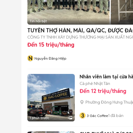
Tin nổi bật
TUYỂN THỢ HÀN, MÀI, QA/QC, ĐƯỢC ĐÀ
CÔNG TY TNHH XÂY DỰNG THƯƠNG MẠI SẢN XUẤT NG
Đến 15 triệu/tháng
N
Nguyễn Đăng HIệp
Nhân viên làm tại cửa h
Cà phê Nhật Tân
Đến 12 triệu/tháng
Phường Đông Hưng Thuậ
3
1
đã bán
3 Gác Coffee
1 phút trước
1