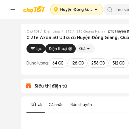
Huyện Đông Giang
Chợ Tốt
Điện thoại
ZTE
ZTE Quảng Nam
ZTE Huyện 
0 Zte Axon 50 Ultra cũ Huyện Đông Giang, Q
Lọc
Điện thoại
Giá
Dung lượng:
64 GB
128 GB
256 GB
512 GB
Siêu thị điện tử
Tất cả
Cá nhân
Bán chuyên