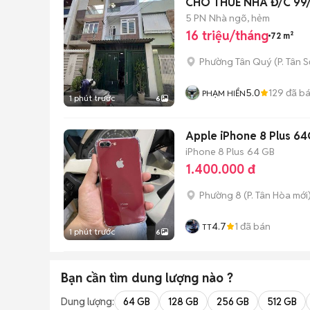
CHO THUÊ NHÀ Đ/C 99/1
5 PN
Nhà ngõ, hẻm
16 triệu/tháng
72 m²
Phường Tân Quý
(
P. Tân 
5.0
129
đã b
PHẠM HIỂN
1 phút trước
6
Apple iPhone 8 Plus 64
iPhone 8 Plus
64 GB
1.400.000 đ
Phường 8
(
P. Tân Hòa
mới
4.7
1
đã bán
TT
1 phút trước
6
Bạn cần tìm
dung lượng
nào ?
Dung lượng:
64 GB
128 GB
256 GB
512 GB