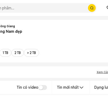
Đông Giang
uảng Nam đẹp
1 TB
2 TB
> 2 TB
Xem Cử
Tin có video
Tin mới nhất
Dạng lư