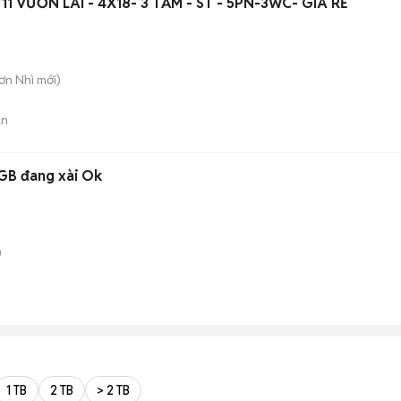
1 VƯỜN LÀI - 4X18- 3 TẤM - ST - 5PN-3WC- GIÁ RẺ
Sơn Nhì
mới)
án
GB đang xài Ok
)
1 TB
2 TB
> 2 TB