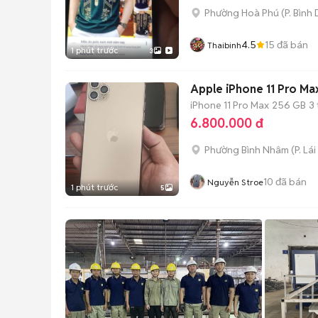
Phường Hoà Phú
(
P. Bình
4.5
15
đã bán
Thaibinh
1 phút trước
3
Apple iPhone 11 Pro Ma
iPhone 11 Pro Max
256 GB
3
6.800.000 đ
Phường Bình Nhâm
(
P. Lá
10
đã bán
Nguyễn Stroe
1 phút trước
5