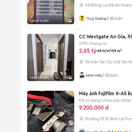
Xã Đông La
(
Xã An Khán
T
4
đã bán
Thuỳ Dương
1 phút trước
6
CC Westgate An Gia, 59
2 PN
Chung cư
2,65 tỷ
45 tr/m²
59 m²
Thị trấn Tân Túc
(
Xã Tân N
1
đã bán
Minh Hiếu
1 phút trước
10
Máy ảnh Fujifilm X-A5
Đã sử dụng (chưa sửa chữa)
9.200.000 đ
Phường 13
(
P. Bình Lợi Tr
4.6
88
đã b