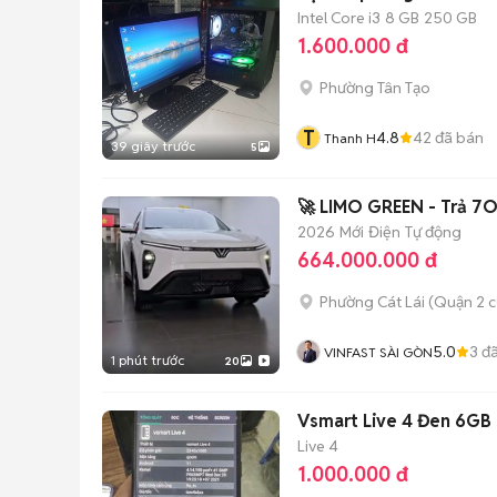
Intel Core i3
8 GB
250 GB
1.600.000 đ
Phường Tân Tạo
T
4.8
42
đã bán
Thanh H
39 giây trước
5
🚀 LIMO GREEN - Trả 7O
2026
Mới
Điện
Tự động
664.000.000 đ
Phường Cát Lái (Quận 2 c
5.0
3
đã
VINFAST SÀI GÒN
1 phút trước
20
Vsmart Live 4 Đen 6GB
Live 4
1.000.000 đ