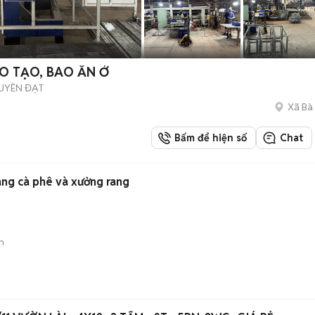
O TẠO, BAO ĂN Ở
UYÊN ĐẠT
Xã Bà
Bấm để hiện số
Chat
àng cà phê và xưởng rang
n