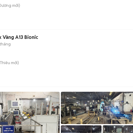
 Dương
mới)
x Vàng A13 Bionic
 tháng
i Thiêu
mới)