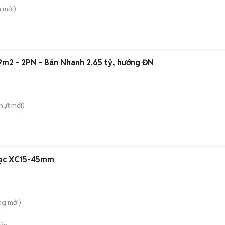
h
mới)
m2 - 2PN - Bán Nhanh 2.65 tỷ, hướng ĐN
hựt
mới)
 Bạc XC15-45mm
ung
mới)
án