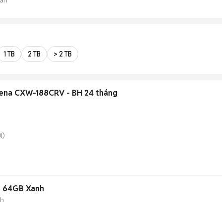
1 TB
2 TB
> 2 TB
rena CXW-188CRV - BH 24 tháng
i)
B 64GB Xanh
nh