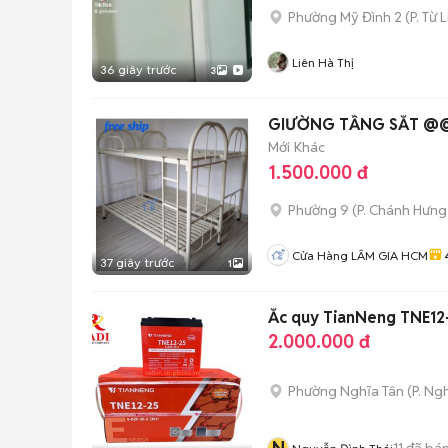
Phường Mỹ Đình 2
(
P. Từ 
Liên Hà Thị
36 giây trước
3
GIƯỜNG TẦNG SẮT @
Mới
Khác
1.500.000 đ
Phường 9
(
P. Chánh Hưng
Cửa Hàng LÂM GIA HCM
37 giây trước
1
Ắc quy TianNeng TNE12
2.000.000 đ
Phường Nghĩa Tân
(
P. Ng
11
đã bá