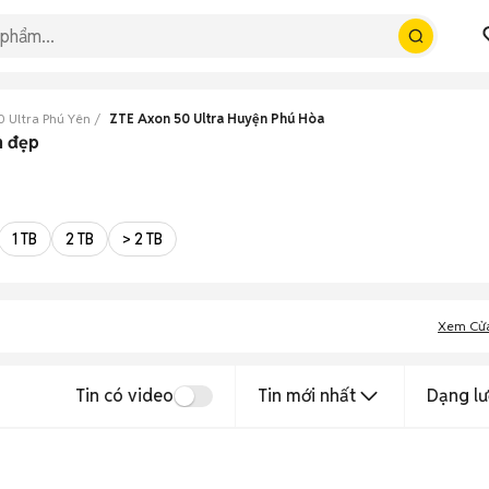
0 Ultra Phú Yên
ZTE Axon 50 Ultra Huyện Phú Hòa
n đẹp
1 TB
2 TB
> 2 TB
Xem Cử
Tin có video
Tin mới nhất
Dạng lư