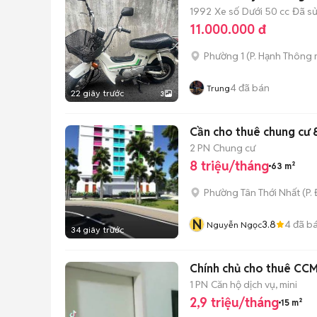
1992
Xe số
Dưới 50 cc
Đã s
11.000.000 đ
Phường 1
(
P. Hạnh Thông
4
đã bán
Trung
22 giây trước
3
Cần cho thuê chung cư 8
2 PN
Chung cư
8 triệu/tháng
63 m²
Phường Tân Thới Nhất
(
P.
N
3.8
4
đã b
Nguyễn Ngọc
34 giây trước
Chính chủ cho thuê CCM
1 PN
Căn hộ dịch vụ, mini
2,9 triệu/tháng
15 m²