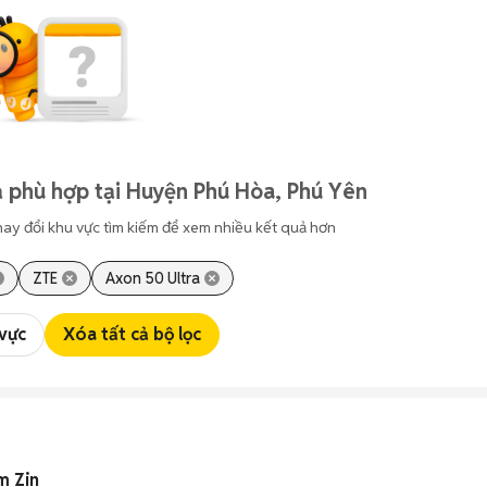
 phù hợp tại Huyện Phú Hòa, Phú Yên
hay đổi khu vực tìm kiếm để xem nhiều kết quả hơn
ZTE
Axon 50 Ultra
 vực
Xóa tất cả bộ lọc
m Zin