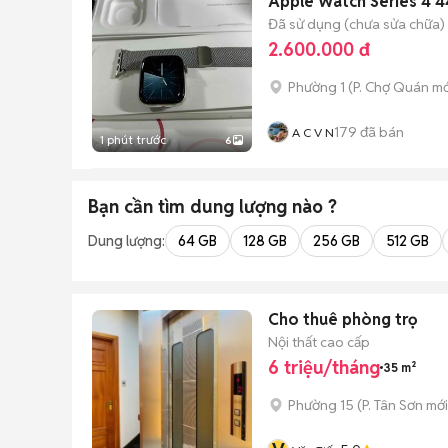
Apple Watch Series 4 
Đã sử dụng (chưa sửa chữa)
2.600.000 đ
Phường 1
(
P. Chợ Quán
mớ
179
đã bán
A C V N
1 phút trước
6
Bạn cần tìm
dung lượng
nào ?
Dung lượng:
64 GB
128 GB
256 GB
512 GB
Cho thuê phòng trọ
Nội thất cao cấp
6 triệu/tháng
35 m²
Phường 15
(
P. Tân Sơn
mới