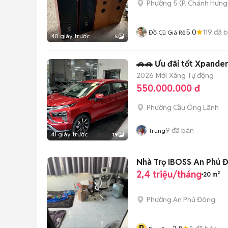
Phường 5
(
P. Chánh Hưng
5.0
119
đã 
Đồ Cũ Giá Rẻ
40 giây trước
5
2026
Mới
Xăng
Tự động
550.000.000 đ
Phường Cầu Ông Lãnh
9
đã bán
Trung
41 giây trước
19
Nhà Trọ IBOSS An Phú 
2,4 triệu/tháng
20 m²
Phường An Phú Đông