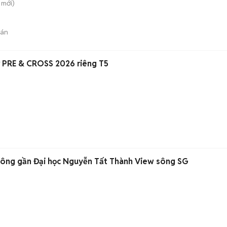
mới)
bán
🚗🚗 Ưu đãi tốt Xpander PRE & CROSS 2026 riêng T5
Đông gần Đại học Nguyễn Tất Thành View sông SG