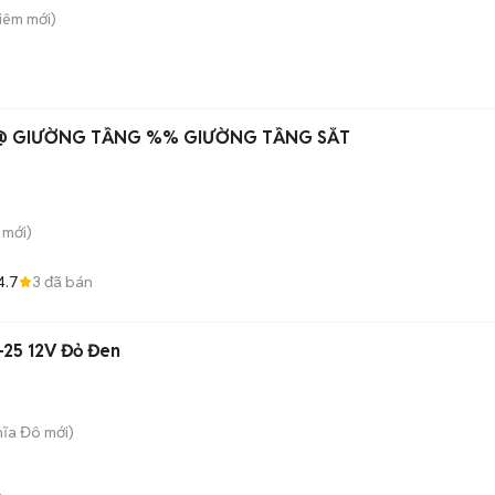
Liêm
mới)
@ GIƯỜNG TẦNG %% GIƯỜNG TẦNG SẮT
mới)
4.7
3
đã bán
-25 12V Đỏ Đen
hĩa Đô
mới)
n