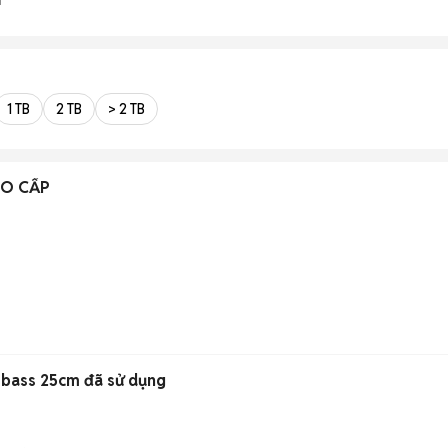
1 TB
2 TB
> 2 TB
AO CẤP
 bass 25cm đã sử dụng