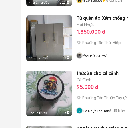
B
3.8
8
đã bán
Bao Bao
41 giây trước
12
Tủ quần áo Xám chống 
Mới
Nhựa
1.850.000 đ
Phường Tân Thới Hiệp
ĐẠI HÙNG PHÁT
44 giây trước
2
thức ăn cho cá cảnh
Cá Cảnh
95.000 đ
Phường Tân Thuận Tây
(
P.
6
đã bán
Lê Nhựt Tân Tân
1 phút trước
1