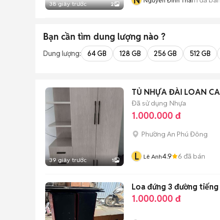
N
Nguyễn Đình Thái
38 giây trước
2
Bạn cần tìm
dung lượng
nào ?
Dung lượng:
64 GB
128 GB
256 GB
512 GB
TỦ NHỰA ĐÀI LOAN C
Đã sử dụng
Nhựa
1.000.000 đ
Phường An Phú Đông
L
4.9
6
đã bán
Lê Anh
39 giây trước
1
Loa đứng 3 đường tiếng
1.000.000 đ