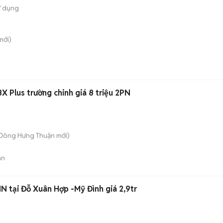
ử dụng
mới)
X Plus trường chinh giá 8 triệu 2PN
 Đông Hưng Thuận
mới)
án
N tại Đỗ Xuân Hợp -Mỹ Đình giá 2,9tr