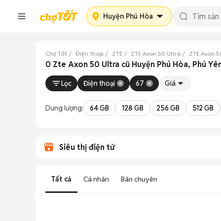
Huyện Phú Hòa
Chợ Tốt
Điện thoại
ZTE
ZTE Axon 50 Ultra
ZTE Axon 5
0 Zte Axon 50 Ultra cũ Huyện Phú Hòa, Phú Yê
Lọc
Điện thoại
67
Giá
Dung lượng:
64 GB
128 GB
256 GB
512 GB
Siêu thị điện tử
Tất cả
Cá nhân
Bán chuyên