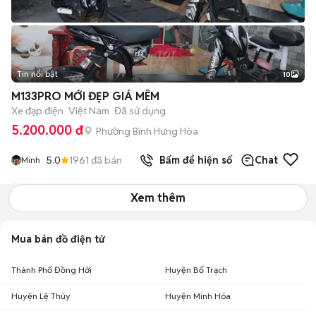
Tin nổi bật
10
+
2
M133PRO MỚI ĐẸP GIÁ MÊM
Xe đạp điện
Việt Nam
Đã sử dụng
5.200.000 đ
Phường Bình Hưng Hòa
5.0
1961
đã bán
Bấm để hiện số
Chat
Minh
Xem thêm
Mua bán đồ điện tử
Thành Phố Đồng Hới
Huyện Bố Trạch
Huyện Lệ Thủy
Huyện Minh Hóa