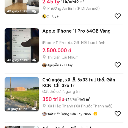
2,45 tỷ
41 tr/m²
60 m²
Phường An Bình
(
P. Dĩ An
mới)
40 giây trước
5
C
Chị Uyên
Apple iPhone 11 Pro 64GB Vàng
iPhone 11 Pro
64 GB
Hết bảo hành
2.500.000 đ
Thị trấn Cái Nhum
40 giây trước
5
Nguyễn Gia Huy
Chủ ngộp, xã lỗ. 5x33 full thổ. Gần
KCN. Chỉ 3xx tr
Đất thổ cư
Ngang 5 m
350 triệu
2,1 tr/m²
165 m²
Xã Hiệp Thạnh
(
Xã Phước Thạnh
mới)
41 giây trước
4
Phát Bất Động Sản Tây Ninh