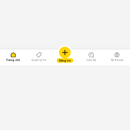
Trang chủ
Quản lý tin
Liên hệ
Tài khoản
Đăng tin
109.000 Bình chọn
Tải ứng dụng Chợ Tốt