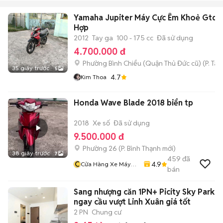
Yamaha Jupiter Máy Cực Êm Khoẻ Gtdd
Hợp
2012
Tay ga
100 - 175 cc
Đã sử dụng
4.700.000 đ
Phường Bình Chiểu (Quận Thủ Đức cũ)
(
P. Ta
35 giây trước
5
4.7
Kim Thoa
Honda Wave Blade 2018 biển tp
2018
Xe số
Đã sử dụng
9.500.000 đ
Phường 26
(
P. Bình Thạnh
mới)
38 giây trước
7
459
đã
C
4.9
Cửa Hàng Xe Máy
bán
Văn Vũ
Sang nhượng căn 1PN+ Picity Sky Park
ngay cầu vượt Linh Xuân giá tốt
2 PN
Chung cư