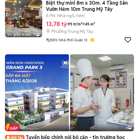
Biệt thự mini 8m x 30m. 4 Tầng Sân
Vườn Hẻm 10m Trung Mỹ Tây
6 PN
Nhà ngõ, hẻm
13,78 tỷ
95 tr/m²
145 m²
Phường Trung Mỹ Tây
29 giây trước
7
BĐS Nhà Phố Quận 12
Tin nổi bật
2
Tuyển bếp chính nội bộ căn - tin trường học