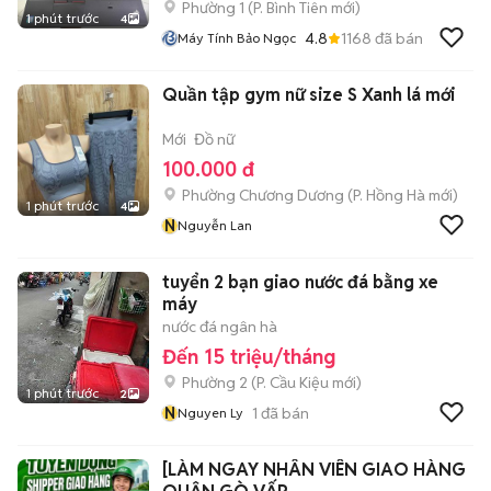
Phường 1
(
P. Bình Tiên
mới)
1 phút trước
4
4.8
1168
đã bán
Máy Tính Bảo Ngọc
Quần tập gym nữ size S Xanh lá mới
Mới
Đồ nữ
100.000 đ
Phường Chương Dương
(
P. Hồng Hà
mới)
1 phút trước
4
N
Nguyễn Lan
tuyển 2 bạn giao nước đá bằng xe
máy
nước đá ngân hà
Đến 15 triệu/tháng
Phường 2
(
P. Cầu Kiệu
mới)
1 phút trước
2
N
1
đã bán
Nguyen Ly
[LÀM NGAY NHÂN VIÊN GIAO HÀNG