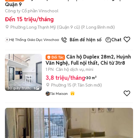
Quận 9
Công ty Cổ phần Vinschool
Đến 15 triệu/tháng
Phường Long Thạnh Mỹ (Quận 9 cũ)
(
P. Long Bình
mới)
Bấm để hiện số
Chat
Hệ Thống Giáo Dục Vinschool
Căn hộ Duplex 28m2, Huỳnh
Văn Nghệ, Full nội thất, Chỉ từ 3tr8
1 PN
Căn hộ dịch vụ, mini
3,8 triệu/tháng
30 m²
Phường 15
(
P. Tân Sơn
mới)
30 giây trước
5
Tài Maison