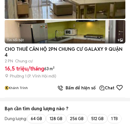
Tin nổi bật
9
+
2
CHO THUÊ CĂN HỘ 2PN CHUNG CƯ GALAXY 9 QUẬN
4
2 PN
Chung cư
16,5 triệu/tháng
63 m²
Phường 1
(
P. Vĩnh Hội
mới)
K
Bấm để hiện số
Chat
Khánh Trình
Bạn cần tìm
dung lượng
nào ?
Dung lượng:
64 GB
128 GB
256 GB
512 GB
1 TB
2 