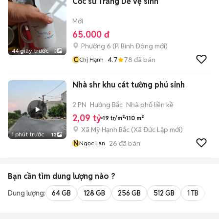
Cốc sứ Trắng Dễ vệ sinh
Mới
65.000 đ
Phường 6
(
P. Bình Đông
mới)
44 giây trước
3
C
4.7
78
đã bán
Chị Hạnh
Nhà shr khu cát tường phú sinh
2 PN
Hướng Bắc
Nhà phố liền kề
2,09 tỷ
19 tr/m²
110 m²
Xã Mỹ Hạnh Bắc
(
Xã Đức Lập
mới)
1 phút trước
12
N
26
đã bán
Ngọc Lan
Bạn cần tìm
dung lượng
nào ?
Dung lượng:
64 GB
128 GB
256 GB
512 GB
1 TB
2 