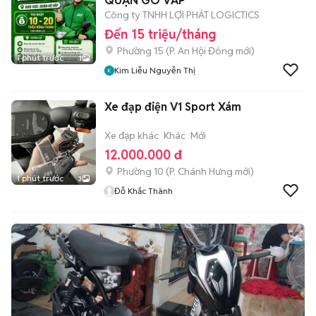
QUẬN GÒ VẤP
Công ty TNHH LỢI PHÁT LOGICTICS
Đến 15 triệu/tháng
Phường 15
(
P. An Hội Đông
mới)
1 phút trước
1
Kim Liễu Nguyễn Thị
Xe đạp điện V1 Sport Xám
Xe đạp khác
Khác
Mới
12.000.000 đ
Phường 10
(
P. Chánh Hưng
mới)
1 phút trước
3
Đỗ Khắc Thành