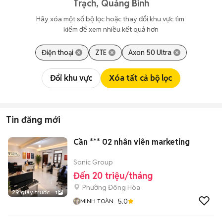
Trạch, Quảng Bình
Hãy xóa một số bộ lọc hoặc thay đổi khu vực tìm 
kiếm để xem nhiều kết quả hơn
Điện thoại
ZTE
Axon 50 Ultra
Đổi khu vực
Xóa tất cả bộ lọc
Tin đăng mới
Cần *** 02 nhân viên marketing
Sonic Group
Đến 20 triệu/tháng
Phường Đông Hòa
29 giây trước
1
5.0
MINH TOÀN