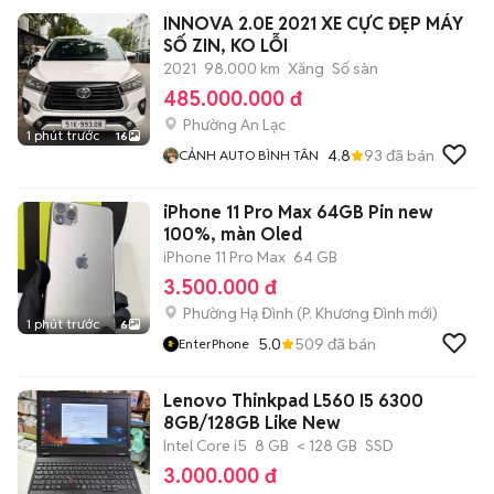
INNOVA 2.0E 2021 XE CỰC ĐẸP MÁY
SỐ ZIN, KO LỖI
2021
98.000 km
Xăng
Số sàn
485.000.000 đ
Phường An Lạc
1 phút trước
16
4.8
93
đã bán
CẢNH AUTO BÌNH TÂN
iPhone 11 Pro Max 64GB Pin new
100%, màn Oled
iPhone 11 Pro Max
64 GB
3.500.000 đ
Phường Hạ Đình
(
P. Khương Đình
mới)
1 phút trước
6
5.0
509
đã bán
EnterPhone
Lenovo Thinkpad L560 I5 6300
8GB/128GB Like New
Intel Core i5
8 GB
< 128 GB
SSD
3.000.000 đ