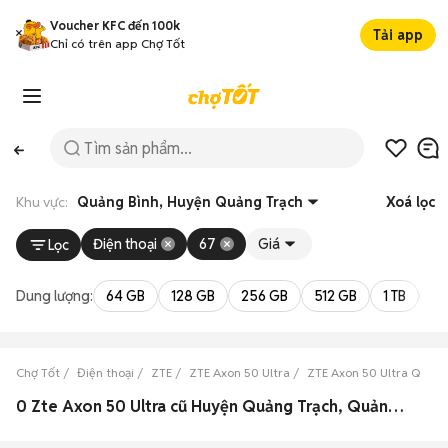
Voucher KFC đến 100k
Tải app
Chỉ có trên app Chợ Tốt
Khu vực:
Quảng Bình, Huyện Quảng Trạch
Xoá lọc
Điện thoại
67
Giá
Lọc
Dung lượng:
64 GB
128 GB
256 GB
512 GB
1 TB
2 
Chợ Tốt
Điện thoại
ZTE
ZTE Axon 50 Ultra
ZTE Axon 50 Ultra Quảng
0 Zte Axon 50 Ultra cũ Huyện Quảng Trạch, Quảng Bình đẹp