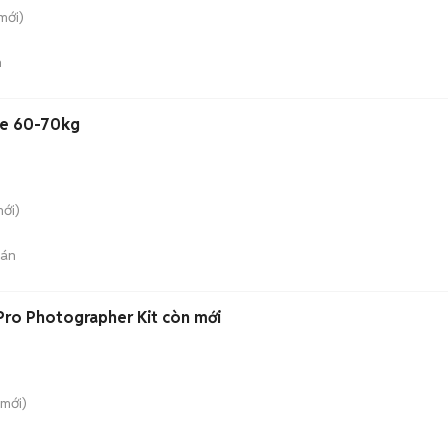
mới)
n
ze 60-70kg
ới)
bán
Pro Photographer Kit còn mới
mới)