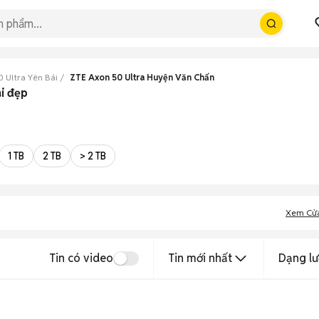
 Ultra Yên Bái
ZTE Axon 50 Ultra Huyện Văn Chấn
i đẹp
1 TB
2 TB
> 2 TB
Xem Cử
Tin có video
Tin mới nhất
Dạng lư