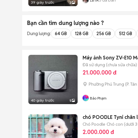
LBTA
39 giây trước
2
Bạn cần tìm
dung lượng
nào ?
Dung lượng:
64 GB
128 GB
256 GB
512 GB
Máy ảnh Sony ZV-E10 Mar
Đã sử dụng (chưa sửa chữa)
21.000.000 đ
Phường Phú Trung
(
P. Tân
Bảo Phạm
40 giây trước
5
chó POODLE Tyni chân l
Chó Poodle
Chó con (dưới 3
2.000.000 đ