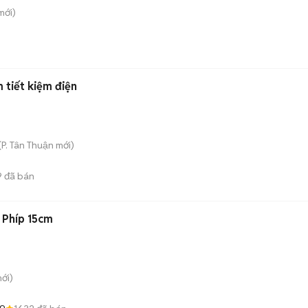
mới)
 tiết kiệm điện
(
P. Tân Thuận
mới)
9
đã bán
 Phíp 15cm
ới)