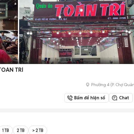
TOÀN TRÍ
Phường 4
(
P. Chợ Quá
Bấm để hiện số
Chat
1 TB
2 TB
> 2 TB