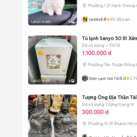
Phường 1
(
P. Hạnh Thông
N
4.8
90
đã bán
NHÂN
1 phút trước
6
Tủ lạnh Sanyo 50 lít Xám
Đã sử dụng
< 100 lít
1.100.000 đ
Phường Tân Thuận Đông
5.0
57
Điện Lạnh Giá Tốt
1 phút trước
6
Tượng Ông Địa Thần Tài
Đã sử dụng
Tượng trang trí
300.000 đ
Phường 15
(
P. Khánh Hội
m