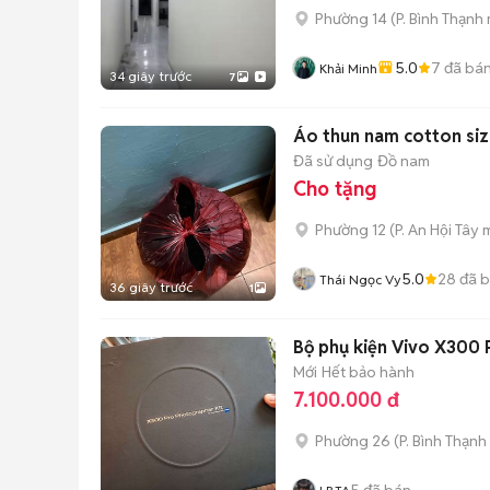
Phường 14
(
P. Bình Thạnh
5.0
7
đã bá
Khải Minh
34 giây trước
7
Áo thun nam cotton si
Đã sử dụng
Đồ nam
Cho tặng
Phường 12
(
P. An Hội Tây
m
5.0
28
đã 
Thái Ngọc Vy
36 giây trước
1
Bộ phụ kiện Vivo X300 
Mới
Hết bảo hành
7.100.000 đ
Phường 26
(
P. Bình Thạnh
5
đã bán