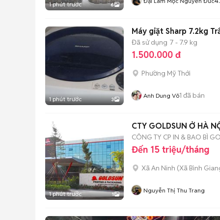
4
Đại Lâm Mộc Nguyễn Đức
1 phút trước
6
Máy giặt Sharp 7.2kg Tr
Đã sử dụng
7 - 7.9 kg
1.500.000 đ
Phường Mỹ Thới
1
đã bán
Anh Dung Võ
1 phút trước
3
CTY GOLDSUN Ở HÀ NỘI 
CÔNG TY CP IN & BAO BÌ 
Đến 15 triệu/tháng
Xã An Ninh
(
Xã Bình Gian
Nguyễn Thị Thu Trang
1 phút trước
1