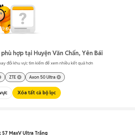
 phù hợp tại Huyện Văn Chấn, Yên Bái
hay đổi khu vực tìm kiếm để xem nhiều kết quả hơn
ZTE
Axon 50 Ultra
 vực
Xóa tất cả bộ lọc
 S7 MaxV Ultra Trắng