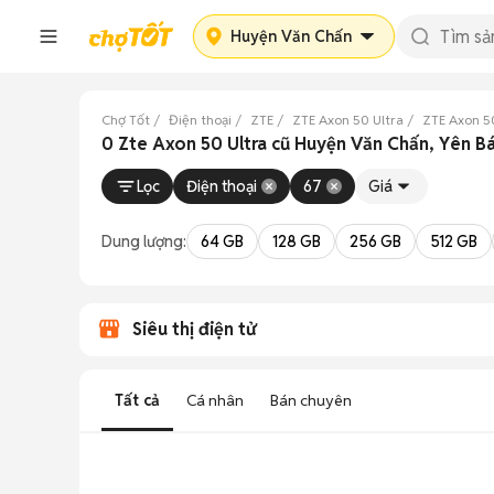
Huyện Văn Chấn
Chợ Tốt
Điện thoại
ZTE
ZTE Axon 50 Ultra
ZTE Axon 50
0 Zte Axon 50 Ultra cũ Huyện Văn Chấn, Yên Bá
Lọc
Điện thoại
67
Giá
Dung lượng:
64 GB
128 GB
256 GB
512 GB
Siêu thị điện tử
Tất cả
Cá nhân
Bán chuyên