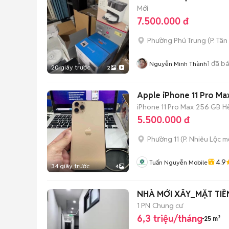
Mới
7.500.000 đ
Phường Phú Trung
(
P. Tân
1
đã b
Nguyễn Minh Thành
20 giây trước
2
Apple iPhone 11 Pro M
iPhone 11 Pro Max
256 GB
H
5.500.000 đ
Phường 11
(
P. Nhiêu Lộc
mớ
4.9
Tuấn Nguyễn Mobile
34 giây trước
4
NHÀ MỚI XÂY_MẶT TIỀ
1 PN
Chung cư
6,3 triệu/tháng
25 m²