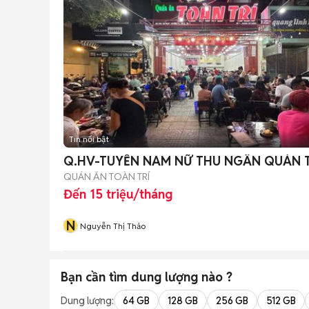
Tin nổi bật
Q.HV-TUYỂN NAM NỮ THU NGÂN QUÁN 
QUÁN ĂN TOÀN TRÍ
Đến 15 triệu/tháng
N
Nguyễn Thị Thảo
Bạn cần tìm
dung lượng
nào ?
Dung lượng:
64 GB
128 GB
256 GB
512 GB