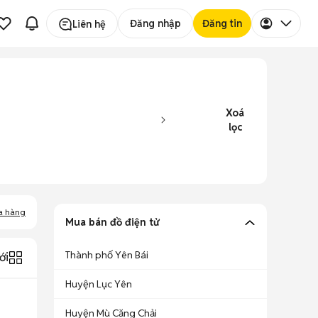
Đăng nhập
Đăng tin
Liên hệ
Xoá
lọc
a hàng
Mua bán đồ điện tử
Thành phố Yên Bái
ới
Huyện Lục Yên
Huyện Mù Căng Chải