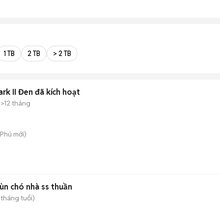
1 TB
2 TB
> 2 TB
k II Đen đã kích hoạt
>12 tháng
 Phú
mới)
ùn chó nhà ss thuần
 tháng tuổi)