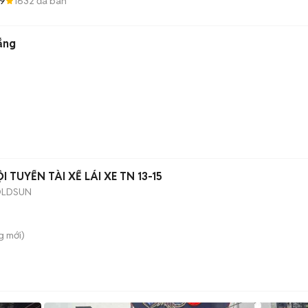
.9
1632
đã bán
ắng
TUYỂN TÀI XẾ LÁI XE TN 13-15
GOLDSUN
g
mới)