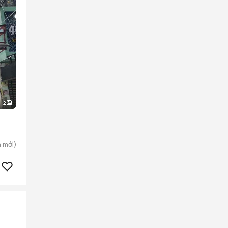
2
n
mới)