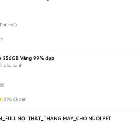
 Phú
mới)
án
ax 256GB Vàng 99% đẹp
ết bảo hành
i)
1898
đã bán
N_FULL NỘI THẤT_THANG MÁY_CHO NUÔI PET