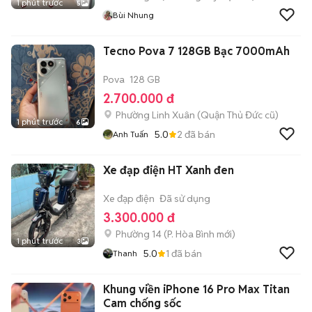
1 phút trước
5
Bùi Nhung
Tecno Pova 7 128GB Bạc 7000mAh
Pova
128 GB
2.700.000 đ
Phường Linh Xuân (Quận Thủ Đức cũ)
1 phút trước
6
5.0
2
đã bán
Anh Tuấn
Xe đạp điện HT Xanh đen
Xe đạp điện
Đã sử dụng
3.300.000 đ
Phường 14
(
P. Hòa Bình
mới)
1 phút trước
3
5.0
1
đã bán
Thanh
Khung viền iPhone 16 Pro Max Titan
Cam chống sốc