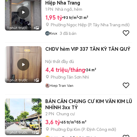
Hiệp Nha Trang
1 PN
Nhà ngõ, hẻm
1,95 tỷ
93 tr/m²
21 m²
Phường Ngọc Hiệp
(
P. Tây Nha Trang
mới)
1 phút trước
4
3
đã bán
Kvux
CHDV hẻm VIP 337 TÂN KỲ TÂN QUÝ
Nội thất đầy đủ
4,4 triệu/tháng
24 m²
Phường Tân Sơn Nhì
1 phút trước
3
Hiep Tran Van
BÁN CĂN CHUNG CƯ KIM VĂN KIM LŨ
NHỈNH 3xx TỶ
2 PN
Chung cư
3,6 tỷ
65 tr/m²
55 m²
Phường Đại Kim
(
P. Định Công
mới)
1 phút trước
12