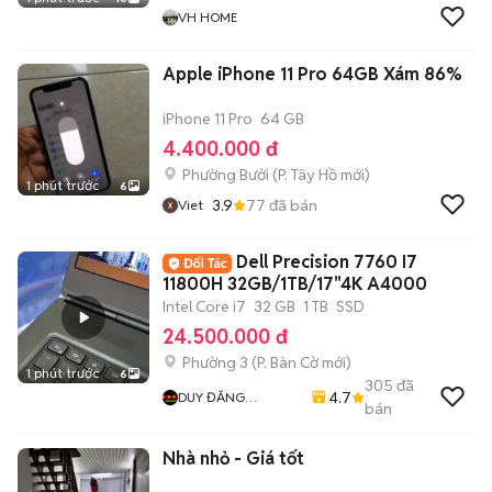
VH HOME
Apple iPhone 11 Pro 64GB Xám 86%
iPhone 11 Pro
64 GB
4.400.000 đ
Phường Bưởi
(
P. Tây Hồ
mới)
1 phút trước
6
3.9
77
đã bán
Viet
Dell Precision 7760 I7
11800H 32GB/1TB/17"4K A4000
Intel Core i7
32 GB
1 TB
SSD
24.500.000 đ
Phường 3
(
P. Bàn Cờ
mới)
1 phút trước
6
305
đã
4.7
DUY ĐĂNG
bán
COMPUTER
Nhà nhỏ - Giá tốt