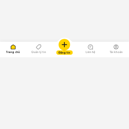
Trang chủ
Quản lý tin
Liên hệ
Tài khoản
Đăng tin
109.000 Bình chọn
Tải ứng dụng Chợ Tốt
Về Chợ Tốt
Quy chế sàn