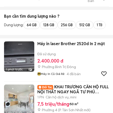
bán
Nhân
Bạn cần tìm
dung lượng
nào ?
Dung lượng:
64 GB
128 GB
256 GB
512 GB
1 TB
2 
Máy in laser Brother 2520d In 2 mặt
Đã sử dụng
2.400.000 đ
Phường Bình Trị Đông
1 phút trước
1
M
4
đã bán
Máy In Cũ Giá Rẻ
KHAI TRƯƠNG CĂN HỘ FULL
NỘI THẤT NGAY NGÃ TƯ PHÚ
NHUẬN
1 PN
Căn hộ dịch vụ, mini
7,5 triệu/tháng
50 m²
Phường 4
(
P. Tân Sơn Nhất
mới)
1 phút trước
10