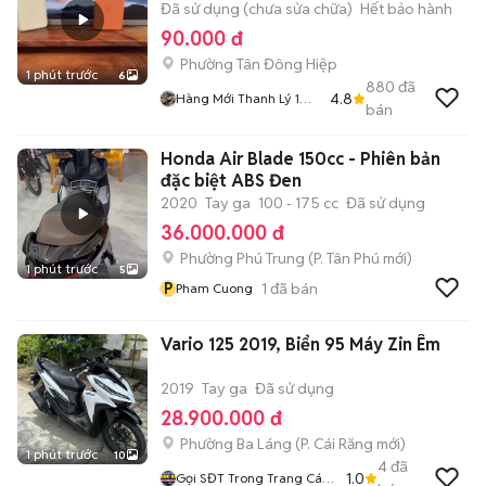
Đã sử dụng (chưa sửa chữa)
Hết bảo hành
90.000 đ
Phường Tân Đông Hiệp
1 phút trước
6
880
đã
4.8
Hàng Mới Thanh Lý 1
bán
Nữa Giá
Honda Air Blade 150cc - Phiên bản
đặc biệt ABS Đen
2020
Tay ga
100 - 175 cc
Đã sử dụng
36.000.000 đ
Phường Phú Trung
(
P. Tân Phú
mới)
1 phút trước
5
P
1
đã bán
Pham Cuong
Vario 125 2019, Biển 95 Máy Zin Êm
2019
Tay ga
Đã sử dụng
28.900.000 đ
Phường Ba Láng
(
P. Cái Răng
mới)
1 phút trước
10
4
đã
1.0
Gọi SĐT Trong Trang Cá