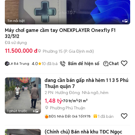
Tin nổi bật
6
+
2
Máy chơi game cầm tay ONEXPLAYER Onexfly F1
32/512
Đã sử dụng
11.500.000 đ
Phường 15
(
P. Gia Định
mới)
4.0
10
đã bán
Bấm để hiện số
Chat
Lê Bá Trung
đang cần bán gấp nhà hẻm 1 1 3 5 Phú
Thuận quận 7
2 PN
Hướng Đông
Nhà ngõ, hẻm
1,48 tỷ
70 tr/m²
21 m²
Phường Phú Thuận
1 phút trước
6
1
đã bán
BĐS Nhà Đất Giá Tốt978
(Chính chủ) Bán nhà khu TĐC Ngọc