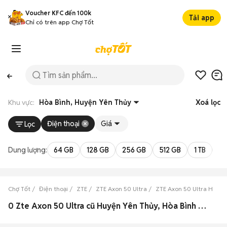
Voucher KFC đến 100k
Tải app
Chỉ có trên app Chợ Tốt
Khu vực:
Hòa Bình, Huyện Yên Thủy
Xoá lọc
Điện thoại
Giá
Lọc
Dung lượng:
64 GB
128 GB
256 GB
512 GB
1 TB
2 
Chợ Tốt
Điện thoại
ZTE
ZTE Axon 50 Ultra
ZTE Axon 50 Ultra Hòa B
0 Zte Axon 50 Ultra cũ Huyện Yên Thủy, Hòa Bình đẹp