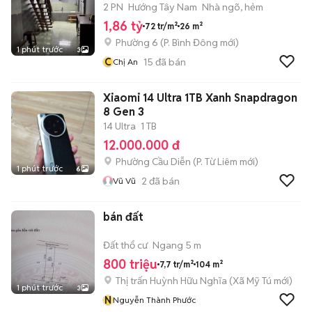
2 PN
Hướng Tây Nam
Nhà ngõ, hẻm
1,86 tỷ
72 tr/m²
26 m²
Phường 6
(
P. Bình Đông
mới)
1 phút trước
3
C
15
đã bán
Chị An
Xiaomi 14 Ultra 1TB Xanh Snapdragon
8 Gen 3
14 Ultra
1 TB
12.000.000 đ
Phường Cầu Diễn
(
P. Từ Liêm
mới)
1 phút trước
6
2
đã bán
Vũ Vũ
bán đất
Đất thổ cư
Ngang 5 m
800 triệu
7,7 tr/m²
104 m²
Thị trấn Huỳnh Hữu Nghĩa
(
Xã Mỹ Tú
mới)
1 phút trước
3
N
Nguyễn Thành Phước