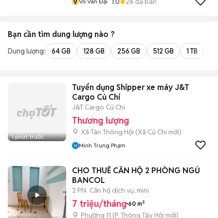
v
1.0
26
đã bán
Vo Van Đại
Bạn cần tìm
dung lượng
nào ?
Dung lượng:
64 GB
128 GB
256 GB
512 GB
1 TB
2 
Tuyển dụng Shipper xe máy J&T
Cargo Củ Chi
J&T Cargo Củ Chi
Thương lượng
Xã Tân Thông Hội
(
Xã Củ Chi
mới)
1 phút trước
Minh Trung Phạm
CHO THUÊ CĂN HỘ 2 PHÒNG NGỦ
BANCOL
2 PN
Căn hộ dịch vụ, mini
7 triệu/tháng
60 m²
Phường 11
(
P. Thông Tây Hội
mới)