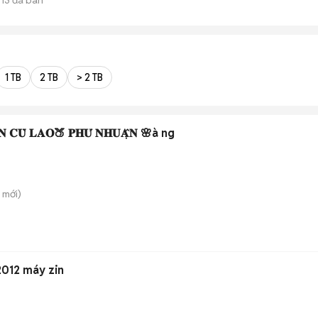
1 TB
2 TB
> 2 TB
𝐀̂̀𝐍 𝐂𝐔̀ 𝐋𝐀𝐎🍑 𝐏𝐇𝐔́ 𝐍𝐇𝐔𝐀̣̂𝐍 🌸à ng
mới)
012 máy zin