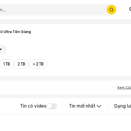
0 Ultra Tiền Giang
1 TB
2 TB
> 2 TB
Xem Cử
Tin có video
Tin mới nhất
Dạng lư