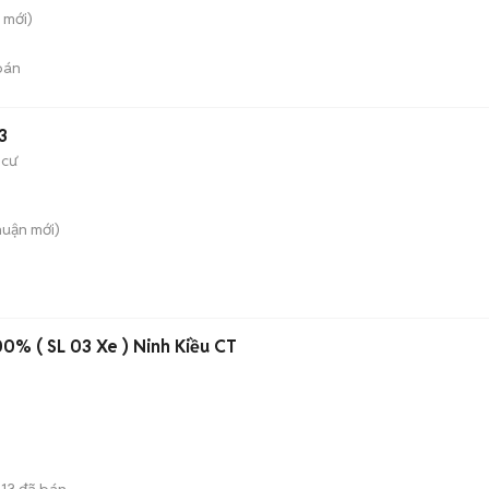
mới)
bán
3
 cư
huận
mới)
% ( SL 03 Xe ) Ninh Kiều CT
13
đã bán