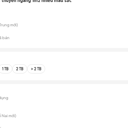
 thuyền ngang 1m2 nhiều màu sắc
 Trung
mới)
ã bán
1 TB
2 TB
> 2 TB
dụng
ố Nai
mới)