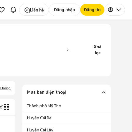
Đăng nhập
Đăng tin
Liên hệ
Xoá
lọc
a hàng
Mua bán điện thoại
Thành phố Mỹ Tho
ới
Huyện Cái Bè
Huyện Cai Lậy