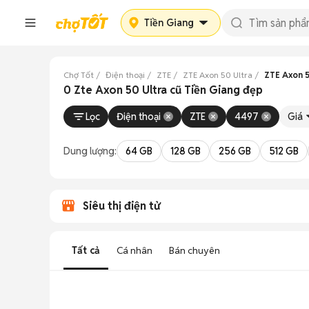
Tiền Giang
Chợ Tốt
Điện thoại
ZTE
ZTE Axon 50 Ultra
ZTE Axon 5
0 Zte Axon 50 Ultra cũ Tiền Giang đẹp
Lọc
Điện thoại
ZTE
4497
Giá
Dung lượng:
64 GB
128 GB
256 GB
512 GB
Siêu thị điện tử
Tất cả
Cá nhân
Bán chuyên