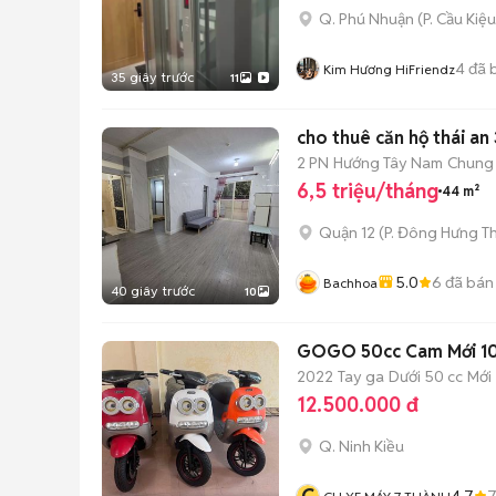
Q. Phú Nhuận
(
P. Cầu Kiệu
4
đã 
Kim Hương HiFriendz
35 giây trước
11
cho thuê căn hộ thái an 
2 PN
Hướng Tây Nam
Chung
6,5 triệu/tháng
44 m²
Quận 12
(
P. Đông Hưng T
5.0
6
đã bán
Bachhoa
40 giây trước
10
GOGO 50cc Cam Mới 100
2022
Tay ga
Dưới 50 cc
Mới
12.500.000 đ
Q. Ninh Kiều
4.7
7