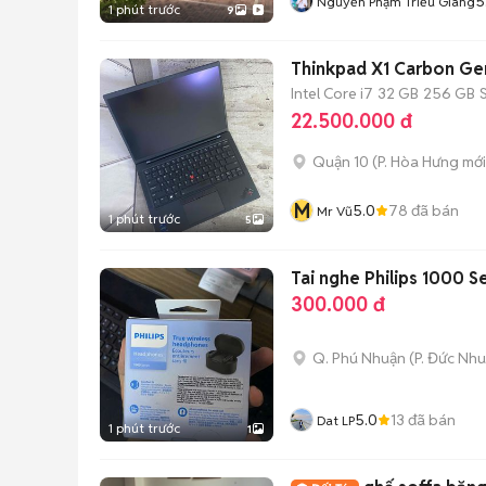
5
Nguyễn Phạm Triều Giang
1 phút trước
9
Thinkpad X1 Carbon Ge
Intel Core i7
32 GB
256 GB
22.500.000 đ
Quận 10
(
P. Hòa Hưng
mới
M
5.0
78
đã bán
Mr Vũ
1 phút trước
5
Tai nghe Philips 1000 S
300.000 đ
Q. Phú Nhuận
(
P. Đức Nh
5.0
13
đã bán
Dat LP
1 phút trước
1