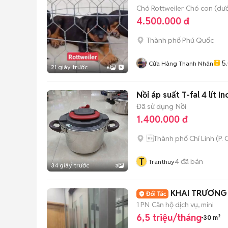
Chó Rottweiler
Chó con (dướ
4.500.000 đ
Thành phố Phú Quốc
5
Cửa Hàng Thanh Nhân
21 giây trước
6
Nồi áp suất T-fal 4 lít I
Đã sử dụng
Nồi
1.400.000 đ
Thành phố Chí Linh
(
P.
T
4
đã bán
Tranthuy
34 giây trước
3
KHAI TRƯƠNG 
1 PN
Căn hộ dịch vụ, mini
6,5 triệu/tháng
30 m²