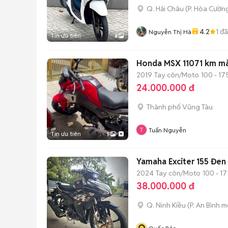
Q. Hải Châu
(
P. Hòa Cườn
4.2
1
đã
Nguyễn Thị Hà
Tin ưu tiên
8
Honda MSX 11071 km m
2019
Tay côn/Moto
100 - 17
24.000.000 đ
Thành phố Vũng Tàu
Tuấn Nguyễn
Tin ưu tiên
5
Yamaha Exciter 155 Đen
2024
Tay côn/Moto
100 - 17
38.000.000 đ
Q. Ninh Kiều
(
P. An Bình
mớ