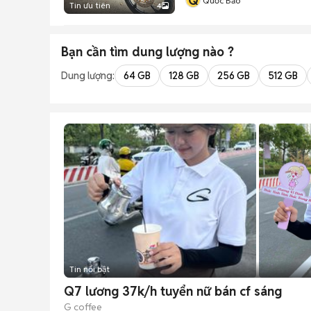
Q
Quốc Bảo
Tin ưu tiên
4
Bạn cần tìm
dung lượng
nào ?
Dung lượng:
64 GB
128 GB
256 GB
512 GB
Tin nổi bật
Q7 lương 37k/h tuyển nữ bán cf sáng
G coffee