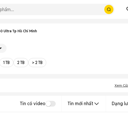
0 Ultra Tp Hồ Chí Minh
1 TB
2 TB
> 2 TB
Xem Cử
Tin có video
Tin mới nhất
Dạng lư