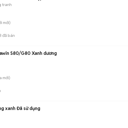
g tranh
ới
mới)
3
đã bán
akawin S80/G80 Xanh dương
a
mới)
n
ng xanh Đã sử dụng