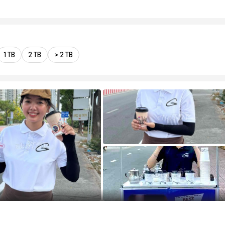
1 TB
2 TB
> 2 TB