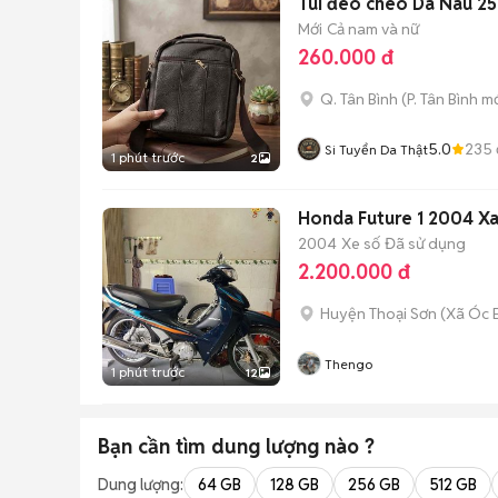
Túi đeo chéo Da Nâu 2
Mới
Cả nam và nữ
260.000 đ
Q. Tân Bình
(
P. Tân Bình
mớ
5.0
235
Si Tuyển Da Thật
1 phút trước
2
Honda Future 1 2004 X
2004
Xe số
Đã sử dụng
2.200.000 đ
Huyện Thoại Sơn
(
Xã Óc 
Thengo
1 phút trước
12
Bạn cần tìm
dung lượng
nào ?
Dung lượng:
64 GB
128 GB
256 GB
512 GB