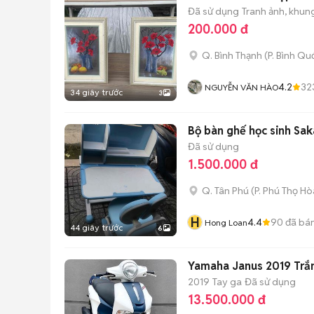
Đã sử dụng
Tranh ảnh, khun
200.000 đ
Q. Bình Thạnh
(
P. Bình Qu
4.2
32
NGUYỄN VĂN HÀO
34 giây trước
3
Bộ bàn ghế học sinh S
Đã sử dụng
1.500.000 đ
Q. Tân Phú
(
P. Phú Thọ Hò
H
4.4
90
đã bá
Hong Loan
44 giây trước
6
Yamaha Janus 2019 Trắ
2019
Tay ga
Đã sử dụng
13.500.000 đ