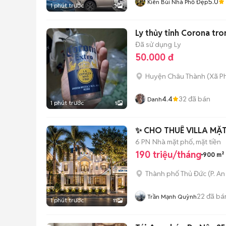
5.0
Kiên Bùi Nhà Phố Đẹp
1 phút trước
3
Ly thủy tinh Corona tro
Đã sử dụng
Ly
50.000 đ
Huyện Châu Thành
(
Xã P
4.4
32
đã bán
Danh
1 phút trước
1
✨ CHO THUÊ VILLA MẶ
6 PN
Nhà mặt phố, mặt tiền
190 triệu/tháng
900 m²
Thành phố Thủ Đức
(
P. A
22
đã bá
Trần Mạnh Quỳnh
1 phút trước
11