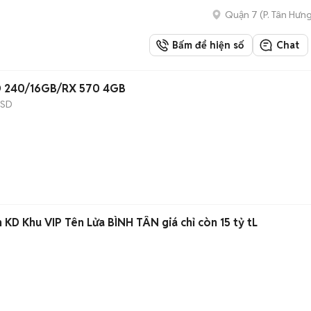
Quận 7
(
P. Tân Hưn
Bấm để hiện số
Chat
SD 240/16GB/RX 570 4GB
SSD
n KD Khu VIP Tên Lửa BÌNH TÂN giá chỉ còn 15 tỷ tL
)