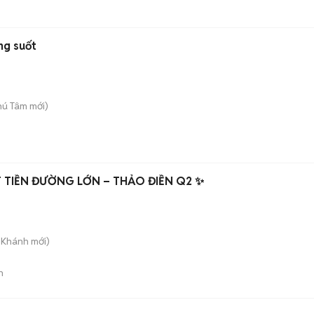
ng suốt
hú Tâm
mới)
T TIỀN ĐƯỜNG LỚN – THẢO ĐIỀN Q2 ✨
n Khánh
mới)
n