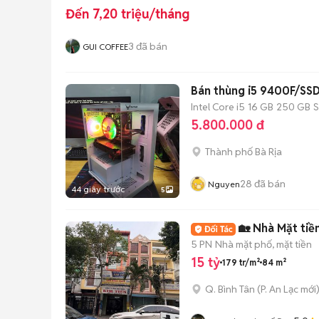
Đến 7,20 triệu/tháng
3
đã bán
GUI COFFEE
Bán thùng i5 9400F/S
Intel Core i5
16 GB
250 GB
5.800.000 đ
Thành phố Bà Rịa
28
đã bán
Nguyen
44 giây trước
5
🏡 Nhà Mặt tiề
5 PN
Nhà mặt phố, mặt tiền
15 tỷ
179 tr/m²
84 m²
Q. Bình Tân
(
P. An Lạc
mới