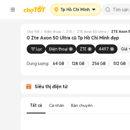
Tp Hồ Chí Minh
Chợ Tốt
Điện thoại
ZTE
ZTE Axon 50 Ultra
ZTE Axon 5
0 Zte Axon 50 Ultra cũ Tp Hồ Chí Minh đẹp
Lọc
Điện thoại
ZTE
4497
Giá
Dung lượng:
64 GB
128 GB
256 GB
512 GB
Siêu thị điện tử
Tất cả
Cá nhân
Bán chuyên