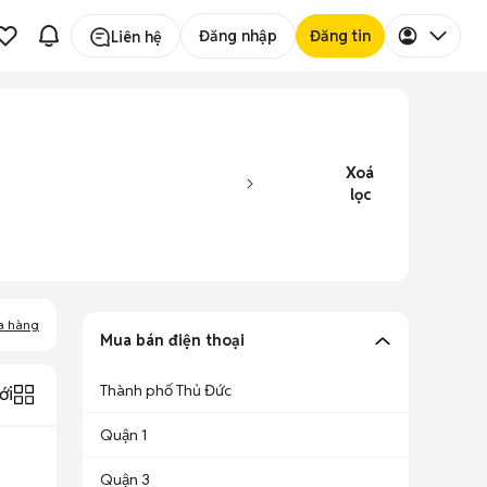
Đăng nhập
Đăng tin
Liên hệ
Xoá
lọc
a hàng
Mua bán điện thoại
Thành phố Thủ Đức
ới
Quận 1
Quận 3