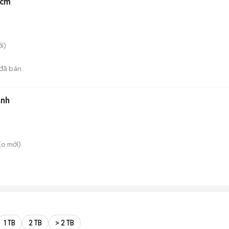
5cm
i)
đã bán
anh
Eo
mới)
1 TB
2 TB
> 2 TB