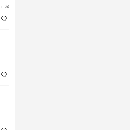
g
mới)